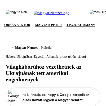
ORBÁN VIKTOR
MAGYAR PÉTER
TISZA-KORMÁNY
Magyar Nemzet
Külföld
Háború Ukrajnában
Egyesült Államok
orosz-ukrán háború
Világháborúhoz vezethetnek az
Ukrajnának tett amerikai
engedmények
Itt állíthatja be, hogy a Google keresőben
elsők között legyen a Magyar Nemzet