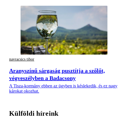
navracsics tibor
Aranyszínű sárgaság pusztítja a szőlőt,
végveszélyben a Badacsony
A Tisza-kormány ebben az ügyben is késlekedik, és ez nagy
károkat okozhat.
Külföldi híreink