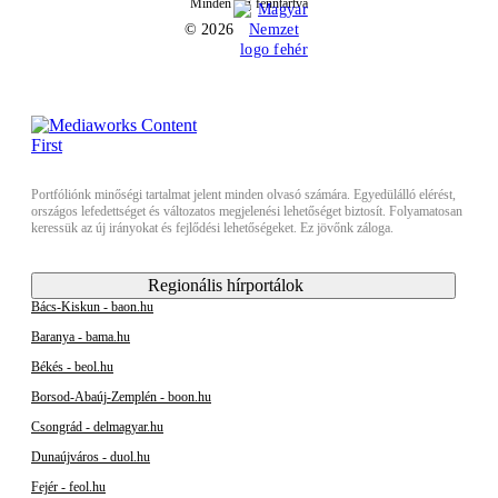
Minden jog fenntartva
© 2026
Portfóliónk minőségi tartalmat jelent minden olvasó számára. Egyedülálló elérést,
országos lefedettséget és változatos megjelenési lehetőséget biztosít. Folyamatosan
keressük az új irányokat és fejlődési lehetőségeket. Ez jövőnk záloga.
Regionális hírportálok
Bács-Kiskun - baon.hu
Baranya - bama.hu
Békés - beol.hu
Borsod-Abaúj-Zemplén - boon.hu
Csongrád - delmagyar.hu
Dunaújváros - duol.hu
Fejér - feol.hu