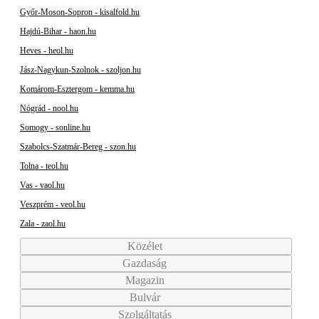
Győr-Moson-Sopron - kisalfold.hu
Hajdú-Bihar - haon.hu
Heves - heol.hu
Jász-Nagykun-Szolnok - szoljon.hu
Komárom-Esztergom - kemma.hu
Nógrád - nool.hu
Somogy - sonline.hu
Szabolcs-Szatmár-Bereg - szon.hu
Tolna - teol.hu
Vas - vaol.hu
Veszprém - veol.hu
Zala - zaol.hu
Közélet
Gazdaság
Magazin
Bulvár
Szolgáltatás