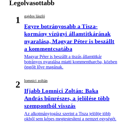
Legolvasottabb
gajdos lászló
1
Egyre botrányosabb a Tisza-
kormány vízügyi államtitkárának
nyaralása, Magyar Péter is beszállt
a kommentcsatába
Magyar Péter is beszállt a tiszás államtitkár
botrányos nyaralása miatti kommentharcba, közben
öngólt lőve magának.
lomnici zoltán
2
Ifjabb Lomnici Zoltán: Baka
András bűnrészes, a jelölése több
szempontból visszás
Az alkotmányjogász szerint a Tisza jelöltje több
okból sem képes megtestesíteni a nemzet egységét.