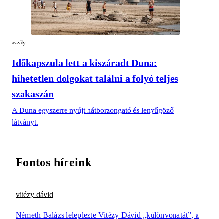
aszály
Időkapszula lett a kiszáradt Duna:
hihetetlen dolgokat találni a folyó teljes
szakaszán
A Duna egyszerre nyújt hátborzongató és lenyűgöző
látványt.
Fontos híreink
vitézy dávid
Németh Balázs leleplezte Vitézy Dávid „különvonatát”, a