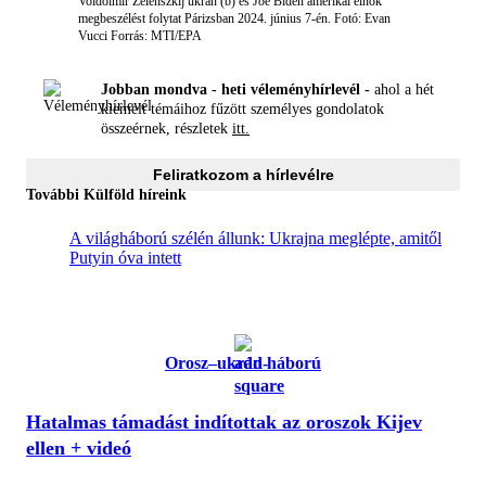
Voldoimir Zelenszkij ukrán (b) és Joe Biden amerikai elnök
megbeszélést folytat Párizsban 2024. június 7-én.
Fotó: Evan
Vucci
Forrás: MTI/EPA
Jobban mondva - heti véleményhírlevél -
ahol a hét
kiemelt témáihoz fűzött személyes gondolatok
összeérnek, részletek
itt.
Feliratkozom a hírlevélre
További Külföld híreink
A világháború szélén állunk: Ukrajna meglépte, amitől
Putyin óva intett
Orosz–ukrán háború
Hatalmas támadást indítottak az oroszok Kijev
ellen + videó