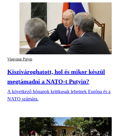
Vlagyimir Putyin
Kiszivároghatott, hol és mikor készül
megtámadni a NATO-t Putyin?
A következő hónapok kritikusak lehetnek Európa és a
NATO számára.