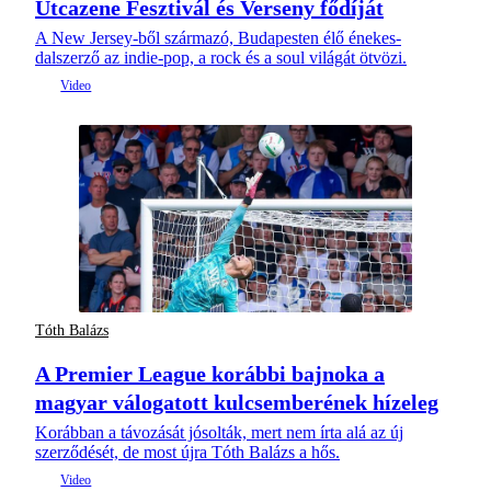
Utcazene Fesztivál és Verseny fődíját
A New Jersey-ből származó, Budapesten élő énekes-
dalszerző az indie-pop, a rock és a soul világát ötvözi.
Tóth Balázs
A Premier League korábbi bajnoka a
magyar válogatott kulcsemberének hízeleg
Korábban a távozását jósolták, mert nem írta alá az új
szerződését, de most újra Tóth Balázs a hős.