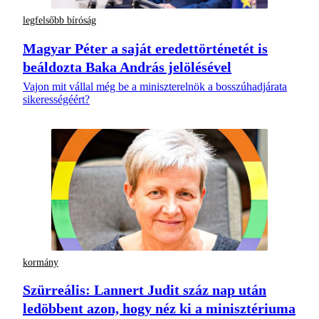
legfelsőbb bíróság
Magyar Péter a saját eredettörténetét is
beáldozta Baka András jelölésével
Vajon mit vállal még be a miniszterelnök a bosszúhadjárata
sikerességéért?
kormány
Szürreális: Lannert Judit száz nap után
ledöbbent azon, hogy néz ki a minisztériuma