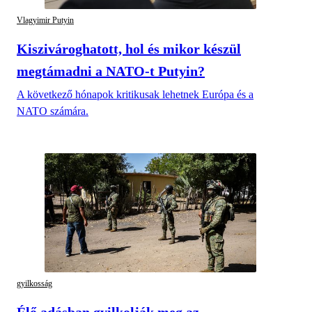
Vlagyimir Putyin
Kiszivároghatott, hol és mikor készül
megtámadni a NATO-t Putyin?
A következő hónapok kritikusak lehetnek Európa és a
NATO számára.
gyilkosság
Élő adásban gyilkolják meg az