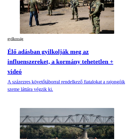
gyilkosság
Élő adásban gyilkolják meg az
influenszereket, a kormány tehetetlen +
videó
A százezres követőtáborral rendelkező fiatalokat a rajongóik
szeme láttára végzik ki.