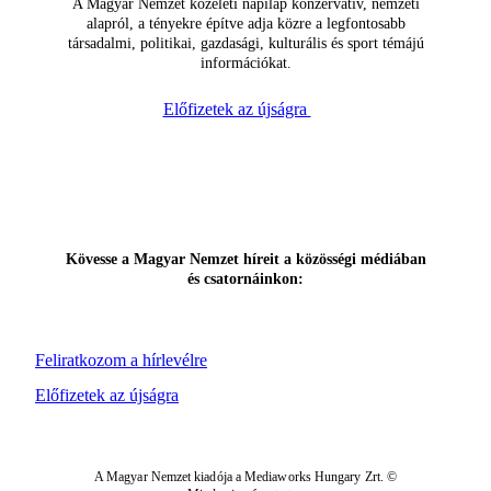
A Magyar Nemzet közéleti napilap konzervatív, nemzeti
alapról, a tényekre építve adja közre a legfontosabb
társadalmi, politikai, gazdasági, kulturális és sport témájú
információkat.
Előfizetek az újságra
Kövesse a Magyar Nemzet híreit a közösségi médiában
és csatornáinkon:
Feliratkozom a hírlevélre
Előfizetek az újságra
A Magyar Nemzet kiadója a Mediaworks Hungary Zrt. ©