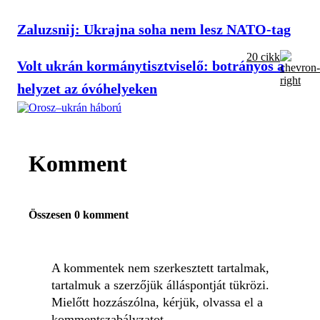
Zaluzsnij: Ukrajna soha nem lesz NATO-tag
20 cikk
Volt ukrán kormánytisztviselő: botrányos a
helyzet az óvóhelyeken
Komment
Összesen 0 komment
A kommentek nem szerkesztett tartalmak,
tartalmuk a szerzőjük álláspontját tükrözi.
Mielőtt hozzászólna, kérjük, olvassa el a
kommentszabályzatot
.