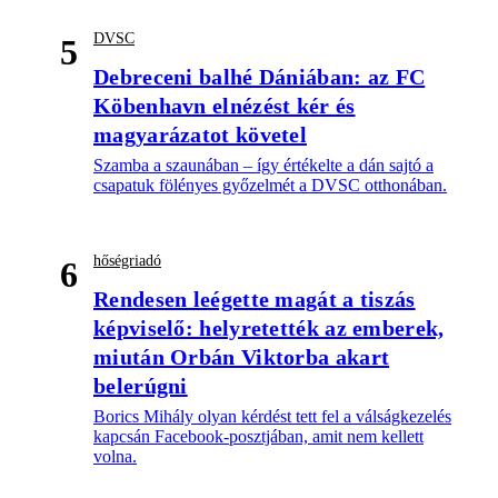
DVSC
5
Debreceni balhé Dániában: az FC
Köbenhavn elnézést kér és
magyarázatot követel
Szamba a szaunában – így értékelte a dán sajtó a
csapatuk fölényes győzelmét a DVSC otthonában.
hőségriadó
6
Rendesen leégette magát a tiszás
képviselő: helyretették az emberek,
miután Orbán Viktorba akart
belerúgni
Borics Mihály olyan kérdést tett fel a válságkezelés
kapcsán Facebook-posztjában, amit nem kellett
volna.