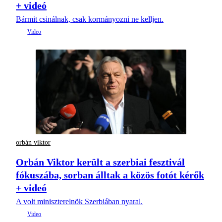
+ videó
Bármit csinálnak, csak kormányozni ne kelljen.
orbán viktor
Orbán Viktor került a szerbiai fesztivál
fókuszába, sorban álltak a közös fotót kérők
+ videó
A volt miniszterelnök Szerbiában nyaral.