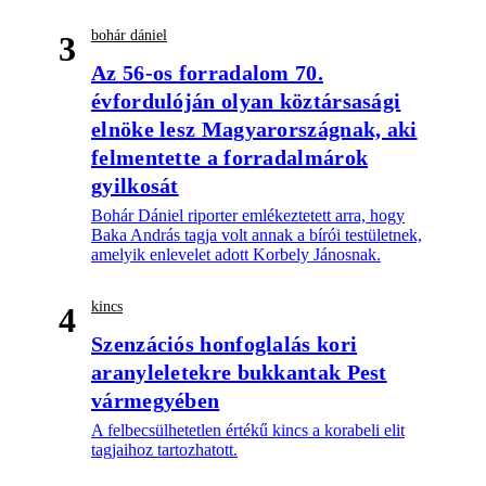
bohár dániel
3
Az 56-os forradalom 70.
évfordulóján olyan köztársasági
elnöke lesz Magyarországnak, aki
felmentette a forradalmárok
gyilkosát
Bohár Dániel riporter emlékeztetett arra, hogy
Baka András tagja volt annak a bírói testületnek,
amelyik enlevelet adott Korbely Jánosnak.
kincs
4
Szenzációs honfoglalás kori
aranyleletekre bukkantak Pest
vármegyében
A felbecsülhetetlen értékű kincs a korabeli elit
tagjaihoz tartozhatott.