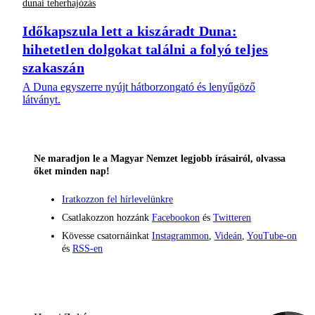
dunai teherhajózás
Időkapszula lett a kiszáradt Duna:
hihetetlen dolgokat találni a folyó teljes
szakaszán
A Duna egyszerre nyújt hátborzongató és lenyűgöző
látványt.
Ne maradjon le a Magyar Nemzet legjobb írásairól, olvassa
őket minden nap!
Iratkozzon fel hírlevelünkre
Csatlakozzon hozzánk
Facebookon
és
Twitteren
Kövesse csatornáinkat
Instagrammon
,
Videán
,
YouTube-on
és
RSS-en