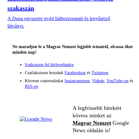
szakaszán
A Duna egyszerre nyújt hátborzongató és lenyűgöző
látványt.
Ne maradjon le a Magyar Nemzet legjobb írásairól, olvassa őket
minden nap!
Iratkozzon fel hírlevelünkre
Csatlakozzon hozzánk
Facebookon
és
Twitteren
Kövesse csatornáinkat
Instagrammon
,
Videán
,
YouTube-on
és
RSS-en
A legfrissebb hírekért
kövess minket az
Magyar Nemzet
Google
News oldalán is!