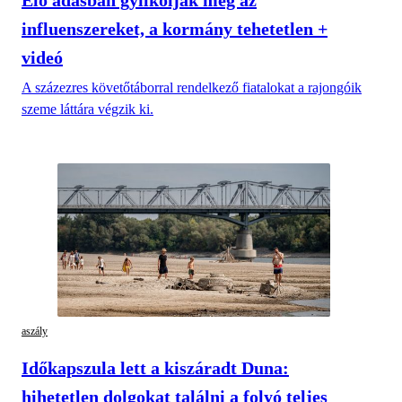
influenszereket, a kormány tehetetlen +
videó
A százezres követőtáborral rendelkező fiatalokat a rajongóik
szeme láttára végzik ki.
aszály
Időkapszula lett a kiszáradt Duna:
hihetetlen dolgokat találni a folyó teljes