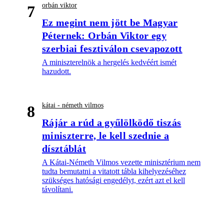
orbán viktor
7
Ez megint nem jött be Magyar
Péternek: Orbán Viktor egy
szerbiai fesztiválon csevapozott
A miniszterelnök a hergelés kedvéért ismét
hazudott.
kátai - németh vilmos
8
Rájár a rúd a gyűlölködő tiszás
miniszterre, le kell szednie a
dísztáblát
A Kátai-Németh Vilmos vezette minisztérium nem
tudta bemutatni a vitatott tábla kihelyezéséhez
szükséges hatósági engedélyt, ezért azt el kell
távolítani.