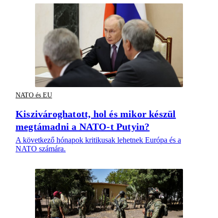
NATO és EU
Kiszivároghatott, hol és mikor készül
megtámadni a NATO-t Putyin?
A következő hónapok kritikusak lehetnek Európa és a
NATO számára.