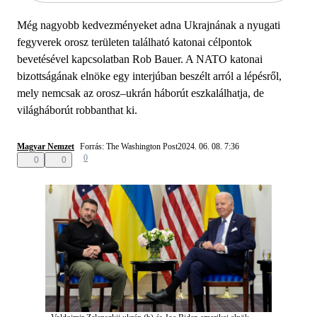
Még nagyobb kedvezményeket adna Ukrajnának a nyugati
fegyverek orosz területen található katonai célpontok
bevetésével kapcsolatban Rob Bauer. A NATO katonai
bizottságának elnöke egy interjúban beszélt arról a lépésről,
mely nemcsak az orosz–ukrán háborút eszkalálhatja, de
világháborút robbanthat ki.
Magyar Nemzet
Forrás: The Washington Post
2024. 06. 08. 7:36
0
0
0