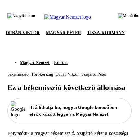
ORBÁN VIKTOR
MAGYAR PÉTER
TISZA-KORMÁNY
Magyar Nemzet
Külföld
békemisszió
Törökország
Orbán Viktor
Szijjártó Péter
Ez a békemisszió következő állomása
Itt állíthatja be, hogy a Google keresőben
elsők között legyen a Magyar Nemzet
Folytatódik a magyar békemisszió. Szijjártó Péter a közösségi