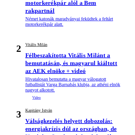
motorkerékpár alól a Bem
rakpartnál
Német katonák maradványai feküdtek a feltárt
motorkerékpár alatt.
Vitális Milán
2
Félbeszakította Vitális Milánt a
bemutatásán, és magyarul kiáltott
az AEK elnöke + videó
Hivatalosan bemutatta a magyar válogatott
futballistát Varga Barnabás klubja, az athéni elnök
nagyot alkotott.
Kapitány István
3
Válságkezelés helyett dobozolás:
energiakrízis dúl az országban, de