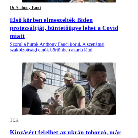
Dr Anthony Fauci
Első körben elmeszelték Biden
protezsáltját, büntetőügye lehet a Covid
miatt
Szorul a hurok Anthony Fauci körül. A szenátusi
szakbizottsági elnök börtönben akarja látni
TCK
Kínzásért felelhet az ukrán toborzó, már