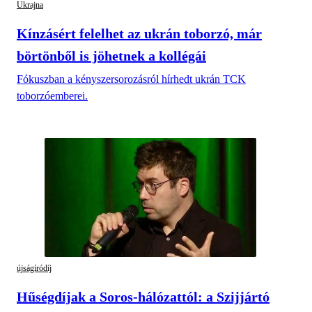
Ukrajna
Kínzásért felelhet az ukrán toborzó, már
börtönből is jöhetnek a kollégái
Fókuszban a kényszersorozásról hírhedt ukrán TCK
toborzóemberei.
újságíródíj
Hűségdíjak a Soros-hálózattól: a Szijjártó