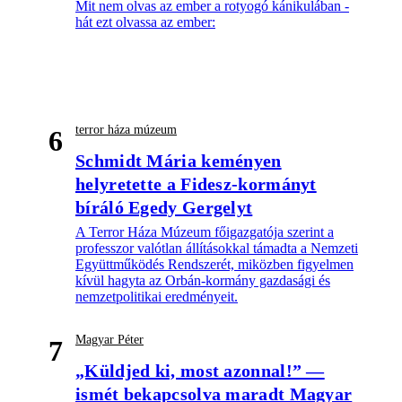
Mit nem olvas az ember a rotyogó kánikulában -
hát ezt olvassa az ember:
terror háza múzeum
6
Schmidt Mária keményen
helyretette a Fidesz-kormányt
bíráló Egedy Gergelyt
A Terror Háza Múzeum főigazgatója szerint a
professzor valótlan állításokkal támadta a Nemzeti
Együttműködés Rendszerét, miközben figyelmen
kívül hagyta az Orbán-kormány gazdasági és
nemzetpolitikai eredményeit.
Magyar Péter
7
„Küldjed ki, most azonnal!” —
ismét bekapcsolva maradt Magyar