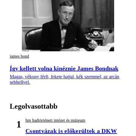
james bond
Így kellett volna kinéznie James Bondnak
Magas, vékony férfi, fekete hajjal, kék szemmel, az arcán
sebhellyel.
Legolvasottabb
hm hadtörténeti intézet és múzeum
1
Csontvázak is előkerültek a DKW