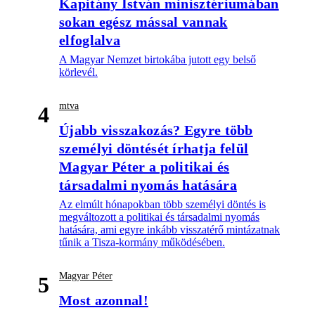
Kapitány István minisztériumában
sokan egész mással vannak
elfoglalva
A Magyar Nemzet birtokába jutott egy belső
körlevél.
mtva
4
Újabb visszakozás? Egyre több
személyi döntését írhatja felül
Magyar Péter a politikai és
társadalmi nyomás hatására
Az elmúlt hónapokban több személyi döntés is
megváltozott a politikai és társadalmi nyomás
hatására, ami egyre inkább visszatérő mintázatnak
tűnik a Tisza-kormány működésében.
Magyar Péter
5
Most azonnal!