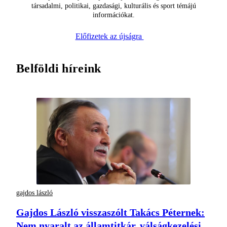
társadalmi, politikai, gazdasági, kulturális és sport témájú
információkat.
Előfizetek az újságra
Belföldi híreink
gajdos lászló
Gajdos László visszaszólt Takács Péternek:
Nem nyaralt az államtitkár, válságkezelési