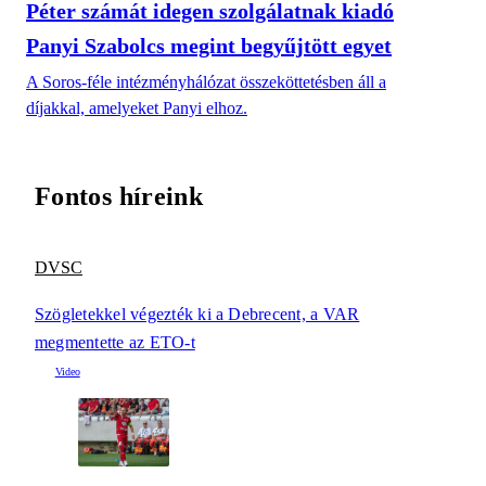
Péter számát idegen szolgálatnak kiadó
Panyi Szabolcs megint begyűjtött egyet
A Soros-féle intézményhálózat összeköttetésben áll a
díjakkal, amelyeket Panyi elhoz.
Fontos híreink
DVSC
Szögletekkel végezték ki a Debrecent, a VAR
megmentette az ETO-t