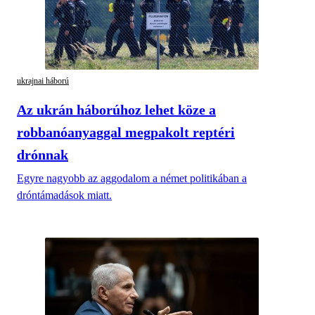
ukrajnai háború
Az ukrán háborúhoz lehet köze a
robbanóanyaggal megpakolt reptéri
drónnak
Egyre nagyobb az aggodalom a német politikában a
dróntámadások miatt.