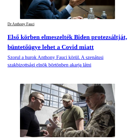
Dr Anthony Fauci
Első körben elmeszelték Biden protezsáltját,
büntetőügye lehet a Covid miatt
Szorul a hurok Anthony Fauci körül. A szenátusi
szakbizottsági elnök börtönben akarja látni