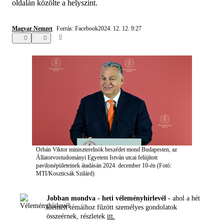
oldalán közölte a helyszínt.
Magyar Nemzet
Forrás: Facebook
2024. 12. 12. 9:27
0
0
0
Orbán Viktor miniszterelnök beszédet mond Budapesten, az
Állatorvostudományi Egyetem István utcai felújított
pavilonépületeinek átadásán 2024. december 10-én (Fotó:
MTI/Koszticsák Szilárd)
Jobban mondva - heti véleményhírlevél -
ahol a hét
kiemelt témáihoz fűzött személyes gondolatok
összeérnek, részletek
itt.