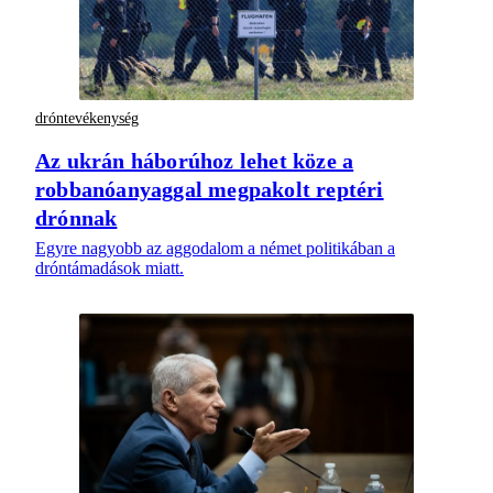
dróntevékenység
Az ukrán háborúhoz lehet köze a
robbanóanyaggal megpakolt reptéri
drónnak
Egyre nagyobb az aggodalom a német politikában a
dróntámadások miatt.