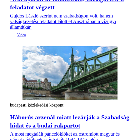
feladatot végzett
Gajdos László szerint nem szabadságon volt, hanem
válságkezelési feladatot látott el Ausztriában a vízügyi
államtitkár.
budapesti közlekedési központ
Háborús arzenál miatt lezárják a Szabadság
hidat és a budai rakpartot
A most megtalált páncélöklöket az ostromlott magyar és
német védőknek szánhatták 1944-1945 telén.