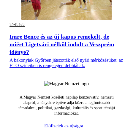
kézilabda
Imre Bence és az új kapus remekelt, de
miért Ligetvári nélkül indult a Veszprém
idénye?
A bakonyiak Győrben játszották első nyári mérkőzésüket, az
ETO színeiben is rengetegen debütáltak.
A Magyar Nemzet közéleti napilap konzervatív, nemzeti
alapról, a tényekre építve adja közre a legfontosabb
társadalmi, politikai, gazdasági, kulturális és sport témájú
információkat.
Előfizetek az újságra