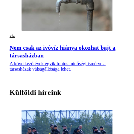
víz
Nem csak az ivóvíz hiánya okozhat bajt a
társasházban
A következő évek egyik fontos minőségi ismérve a
társasházak válságállósága lehet.
Külföldi híreink