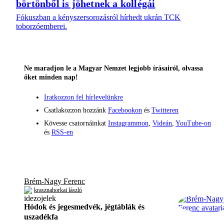
börtönből is jöhetnek a kollégái
Fókuszban a kényszersorozásról hírhedt ukrán TCK
toborzóemberei.
Ne maradjon le a Magyar Nemzet legjobb írásairól, olvassa
őket minden nap!
Iratkozzon fel hírlevelünkre
Csatlakozzon hozzánk
Facebookon
és
Twitteren
Kövesse csatornáinkat
Instagrammon
,
Videán
,
YouTube-on
és
RSS-en
Brém-Nagy Ferenc
krasznahorkai lászló
Hódok és jegesmedvék, jégtáblák és
uszadékfa