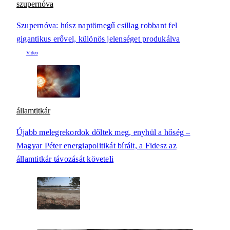
szupernóva
Szupernóva: húsz naptömegű csillag robbant fel
gigantikus erővel, különös jelenséget produkálva
államtitkár
Újabb melegrekordok dőltek meg, enyhül a hőség –
Magyar Péter energiapolitikát bírált, a Fidesz az
államtitkár távozását követeli