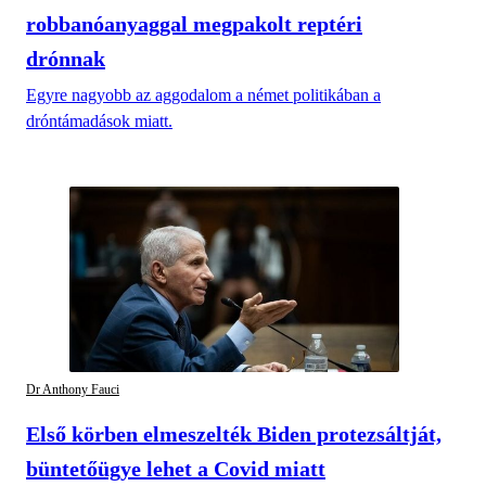
robbanóanyaggal megpakolt reptéri
drónnak
Egyre nagyobb az aggodalom a német politikában a
dróntámadások miatt.
Dr Anthony Fauci
Első körben elmeszelték Biden protezsáltját,
büntetőügye lehet a Covid miatt