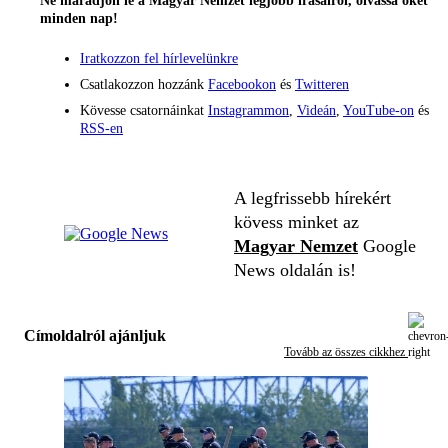
Ne maradjon le a Magyar Nemzet legjobb írásairól, olvassa őket
minden nap!
Iratkozzon fel hírlevelünkre
Csatlakozzon hozzánk
Facebookon
és
Twitteren
Kövesse csatornáinkat
Instagrammon
,
Videán
,
YouTube-on
és
RSS-en
A legfrissebb hírekért
kövess minket az
Magyar Nemzet
Google
News oldalán is!
Címoldalról ajánljuk
Tovább az összes cikkhez