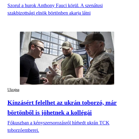
Szorul a hurok Anthony Fauci körül. A szenátusi
szakbizottsági elnök börtönben akarja látni
Ukrajna
Kínzásért felelhet az ukrán toborzó, már
börtönből is jöhetnek a kollégái
Fókuszban a kényszersorozásról hírhedt ukrán TCK
toborzóemberei.