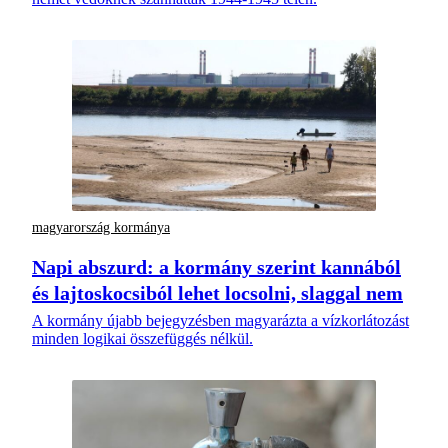
magyarország kormánya
Napi abszurd: a kormány szerint kannából
és lajtoskocsiból lehet locsolni, slaggal nem
A kormány újabb bejegyzésben magyarázta a vízkorlátozást
minden logikai összefüggés nélkül.