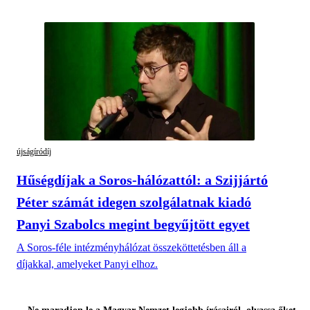
újságíródíj
Hűségdíjak a Soros-hálózattól: a Szijjártó
Péter számát idegen szolgálatnak kiadó
Panyi Szabolcs megint begyűjtött egyet
A Soros-féle intézményhálózat összeköttetésben áll a
díjakkal, amelyeket Panyi elhoz.