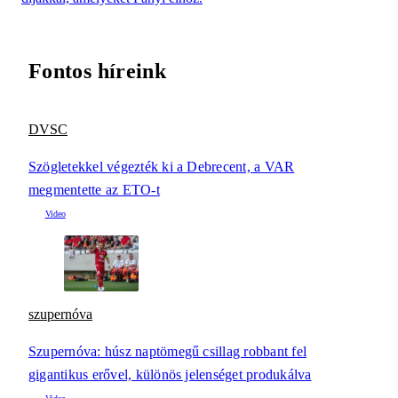
Fontos híreink
DVSC
Szögletekkel végezték ki a Debrecent, a VAR
megmentette az ETO-t
szupernóva
Szupernóva: húsz naptömegű csillag robbant fel
gigantikus erővel, különös jelenséget produkálva