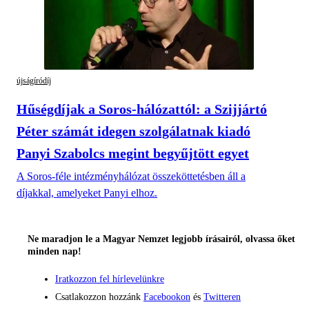
újságíródíj
Hűségdíjak a Soros-hálózattól: a Szijjártó
Péter számát idegen szolgálatnak kiadó
Panyi Szabolcs megint begyűjtött egyet
A Soros-féle intézményhálózat összeköttetésben áll a
díjakkal, amelyeket Panyi elhoz.
Ne maradjon le a Magyar Nemzet legjobb írásairól, olvassa őket
minden nap!
Iratkozzon fel hírlevelünkre
Csatlakozzon hozzánk
Facebookon
és
Twitteren