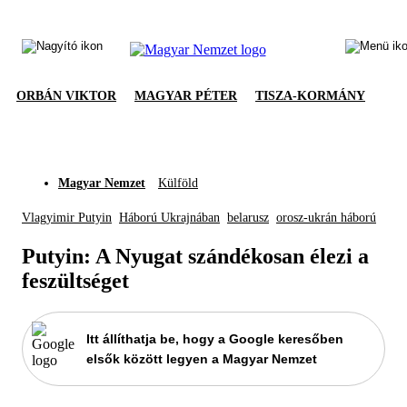
ORBÁN VIKTOR
MAGYAR PÉTER
TISZA-KORMÁNY
Magyar Nemzet
Külföld
Vlagyimir Putyin
Háború Ukrajnában
belarusz
orosz-ukrán háború
Putyin: A Nyugat szándékosan élezi a
feszültséget
Itt állíthatja be, hogy a Google keresőben
elsők között legyen a Magyar Nemzet