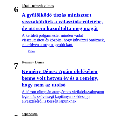
kátai - németh vilmos
6
A gyűlölködő tiszás minisztert
visszaküldték a választókerületébe,
de ott sem hazudtolta meg magát
A kerületi polgármester minden vádat
visszautasított és közölte, hogy kútvízzel öntöznek,
elkerülvén a még nagyobb kárt.
Kemény Dénes
7
Kemény Dénes: Apám ölelésében
benne volt hetven év és a remény,
hogy nem az utolsó
A három olimpián aranyérmes vízilabda-válogatott
legendás szövetségi kapitánya az édesapja
elvesztéséről is beszélt lapunknak.
napenergia