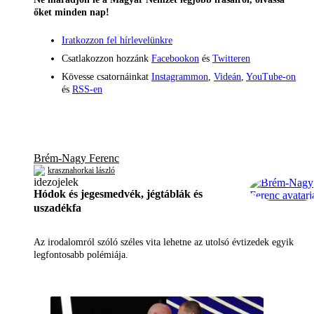
őket minden nap!
Iratkozzon fel hírlevelünkre
Csatlakozzon hozzánk
Facebookon
és
Twitteren
Kövesse csatornáinkat
Instagrammon
,
Videán
,
YouTube-on
és
RSS-en
Brém-Nagy Ferenc
krasznahorkai lászló
Hódok és jegesmedvék, jégtáblák és
uszadékfa
Az irodalomról szóló széles vita lehetne az utolsó évtizedek egyik
legfontosabb polémiája.