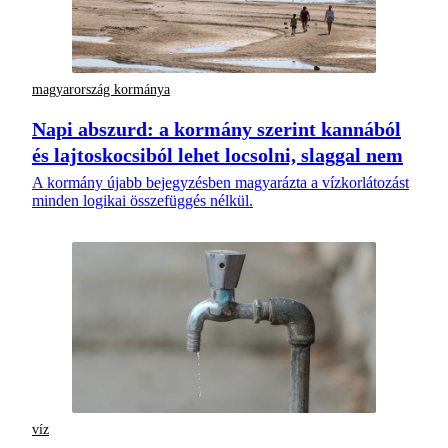
magyarország kormánya
Napi abszurd: a kormány szerint kannából
és lajtoskocsiból lehet locsolni, slaggal nem
A kormány újabb bejegyzésben magyarázta a vízkorlátozást
minden logikai összefüggés nélkül.
víz