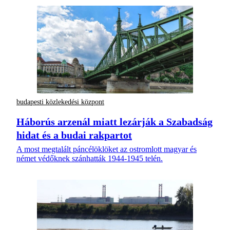
budapesti közlekedési központ
Háborús arzenál miatt lezárják a Szabadság
hidat és a budai rakpartot
A most megtalált páncélöklöket az ostromlott magyar és
német védőknek szánhatták 1944-1945 telén.