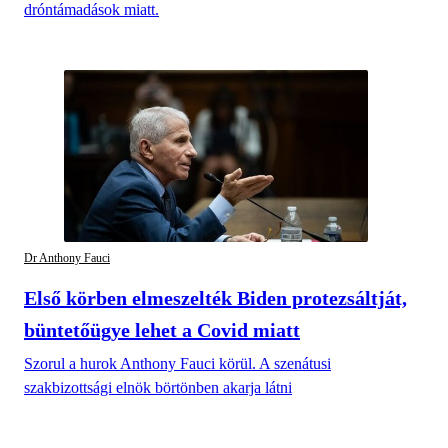
dróntámadások miatt.
Dr Anthony Fauci
Első körben elmeszelték Biden protezsáltját,
büntetőügye lehet a Covid miatt
Szorul a hurok Anthony Fauci körül. A szenátusi
szakbizottsági elnök börtönben akarja látni