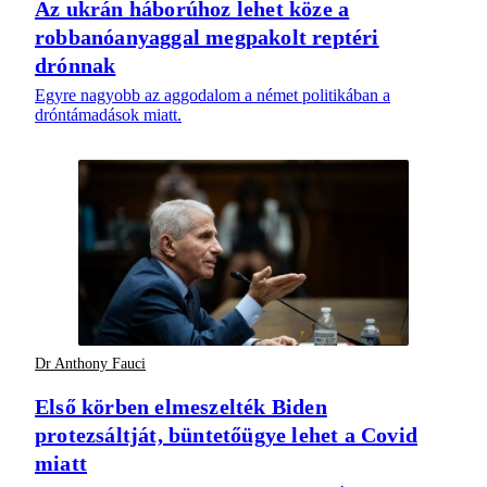
Az ukrán háborúhoz lehet köze a
robbanóanyaggal megpakolt reptéri
drónnak
Egyre nagyobb az aggodalom a német politikában a
dróntámadások miatt.
Dr Anthony Fauci
Első körben elmeszelték Biden
protezsáltját, büntetőügye lehet a Covid
miatt