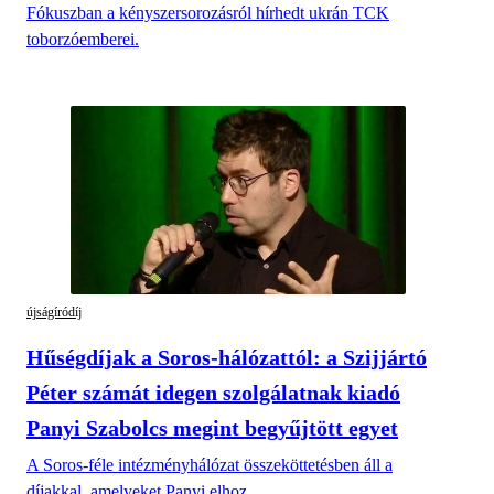
Fókuszban a kényszersorozásról hírhedt ukrán TCK
toborzóemberei.
újságíródíj
Hűségdíjak a Soros-hálózattól: a Szijjártó
Péter számát idegen szolgálatnak kiadó
Panyi Szabolcs megint begyűjtött egyet
A Soros-féle intézményhálózat összeköttetésben áll a
díjakkal, amelyeket Panyi elhoz.