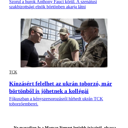
Szorul a hurok Anthony Fauci körül. A szenátusi
szakbizottsági elnök börtönben akarja látni
TCK
Kínzásért felelhet az ukrán toborzó, már
börtönből is jöhetnek a kollégái
Fókuszban a kényszersorozásról hírhedt ukrán TCK
toborzóemberei.
Ne maradjon le a Magyar Nemzet legjobb írásairól, olvassa