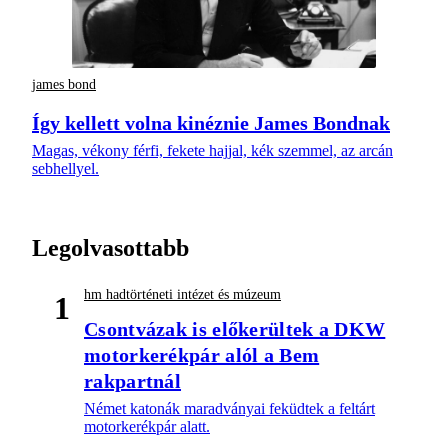
james bond
Így kellett volna kinéznie James Bondnak
Magas, vékony férfi, fekete hajjal, kék szemmel, az arcán
sebhellyel.
Legolvasottabb
hm hadtörténeti intézet és múzeum
1
Csontvázak is előkerültek a DKW
motorkerékpár alól a Bem
rakpartnál
Német katonák maradványai feküdtek a feltárt
motorkerékpár alatt.