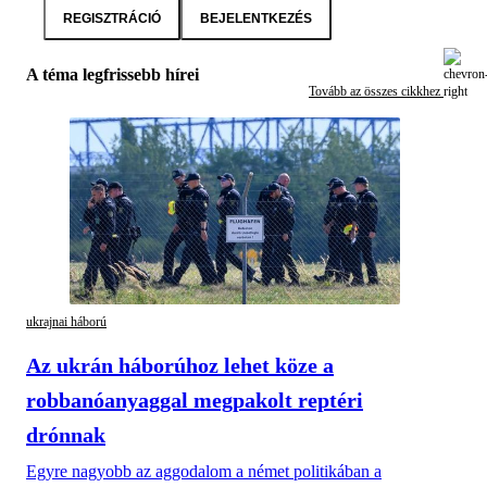
REGISZTRÁCIÓ
BEJELENTKEZÉS
A téma legfrissebb hírei
Tovább az összes cikkhez
ukrajnai háború
Az ukrán háborúhoz lehet köze a
robbanóanyaggal megpakolt reptéri
drónnak
Egyre nagyobb az aggodalom a német politikában a