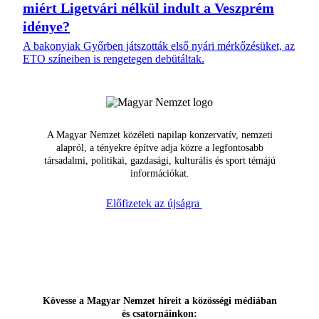
miért Ligetvári nélkül indult a Veszprém
idénye?
A bakonyiak Győrben játszották első nyári mérkőzésüket, az
ETO színeiben is rengetegen debütáltak.
A Magyar Nemzet közéleti napilap konzervatív, nemzeti
alapról, a tényekre építve adja közre a legfontosabb
társadalmi, politikai, gazdasági, kulturális és sport témájú
információkat.
Előfizetek az újságra
Kövesse a Magyar Nemzet híreit a közösségi médiában
és csatornáinkon: