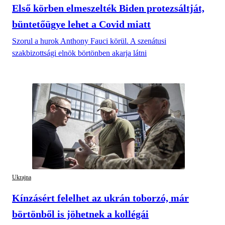
Első körben elmeszelték Biden protezsáltját,
büntetőügye lehet a Covid miatt
Szorul a hurok Anthony Fauci körül. A szenátusi
szakbizottsági elnök börtönben akarja látni
Ukrajna
Kínzásért felelhet az ukrán toborzó, már
börtönből is jöhetnek a kollégái