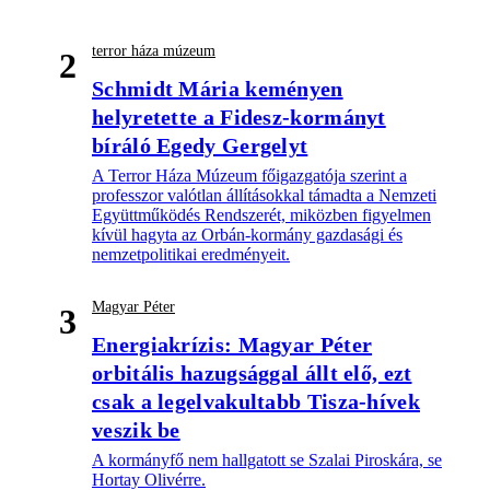
terror háza múzeum
2
Schmidt Mária keményen
helyretette a Fidesz-kormányt
bíráló Egedy Gergelyt
A Terror Háza Múzeum főigazgatója szerint a
professzor valótlan állításokkal támadta a Nemzeti
Együttműködés Rendszerét, miközben figyelmen
kívül hagyta az Orbán-kormány gazdasági és
nemzetpolitikai eredményeit.
Magyar Péter
3
Energiakrízis: Magyar Péter
orbitális hazugsággal állt elő, ezt
csak a legelvakultabb Tisza-hívek
veszik be
A kormányfő nem hallgatott se Szalai Piroskára, se
Hortay Olivérre.