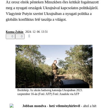
Az orosz elnök pénteken Minszkben éles kritikát fogalmazott
meg a nyugati országok Ukrajnával kapcsolatos politikájáról.
Vlagyimir Putyin szerint Ukrajnában a nyugati politika a
globális konfliktus felé taszítja a világot.
Kozma Zoltán
2024. 12. 06. 13:51
0
0
0
Borítókép: Az ukrán hadsereg katonája Ukrajnában 2023.
szeptember 16-án (Fotó: AFP)
Fotó: Anadolu via AFP
Jobban mondva - heti véleményhírlevél -
ahol a hét