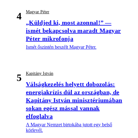
Magyar Péter
4
„Küldjed ki, most azonnal!” —
ismét bekapcsolva maradt Magyar
Péter mikrofonja
Ismét őszintén beszélt Magyar Péter.
Kapitány István
5
Válságkezelés helyett dobozolás:
energiakrízis dúl az országban, de
Kapitány István minisztériumában
sokan egész mással vannak
elfoglalva
A Magyar Nemzet birtokába jutott egy belső
körlevél.