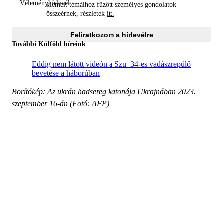
kiemelt témáihoz fűzött személyes gondolatok
összeérnek, részletek
itt.
Feliratkozom a hírlevélre
További Külföld híreink
Eddig nem látott videón a Szu–34-es vadászrepülő
bevetése a háborúban
Borítókép: Az ukrán hadsereg katonája Ukrajnában 2023.
szeptember 16-án (Fotó: AFP)