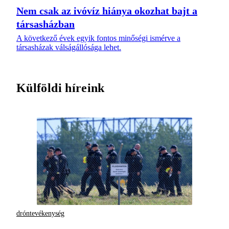
Nem csak az ivóvíz hiánya okozhat bajt a
társasházban
A következő évek egyik fontos minőségi ismérve a
társasházak válságállósága lehet.
Külföldi híreink
dróntevékenység