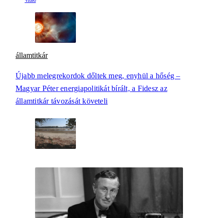
államtitkár
Újabb melegrekordok dőltek meg, enyhül a hőség –
Magyar Péter energiapolitikát bírált, a Fidesz az
államtitkár távozását követeli