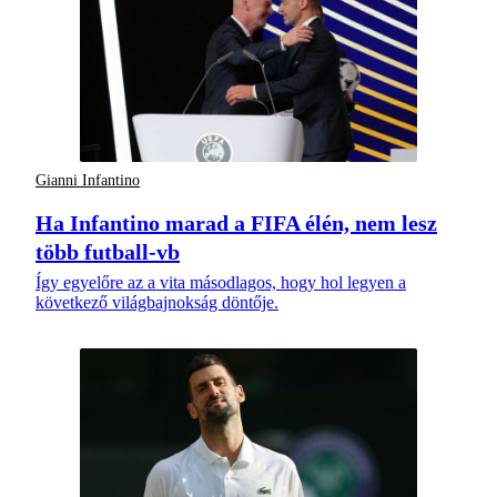
Gianni Infantino
Ha Infantino marad a FIFA élén, nem lesz
több futball-vb
Így egyelőre az a vita másodlagos, hogy hol legyen a
következő világbajnokság döntője.