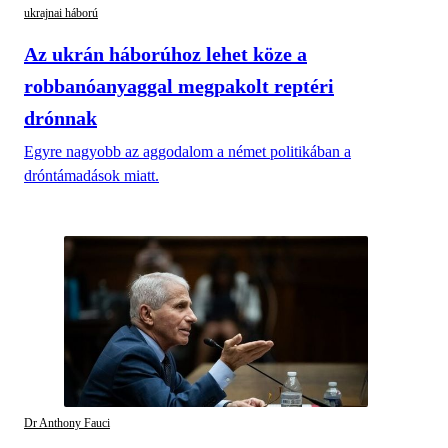
ukrajnai háború
Az ukrán háborúhoz lehet köze a
robbanóanyaggal megpakolt reptéri
drónnak
Egyre nagyobb az aggodalom a német politikában a
dróntámadások miatt.
Dr Anthony Fauci