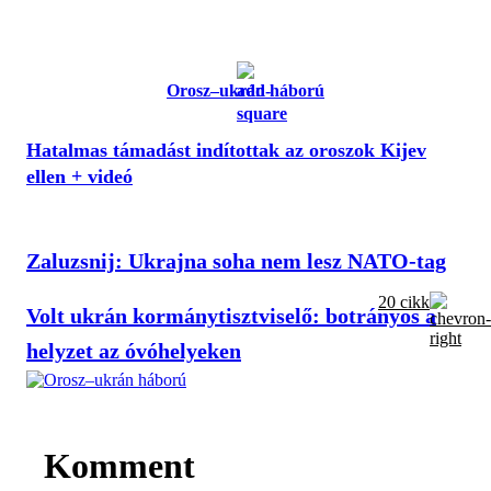
Orosz–ukrán háború
Hatalmas támadást indítottak az oroszok Kijev
ellen + videó
Zaluzsnij: Ukrajna soha nem lesz NATO-tag
20 cikk
Volt ukrán kormánytisztviselő: botrányos a
helyzet az óvóhelyeken
Komment