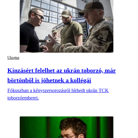
Ukrajna
Kínzásért felelhet az ukrán toborzó, már
börtönből is jöhetnek a kollégái
Fókuszban a kényszersorozásról hírhedt ukrán TCK
toborzóemberei.