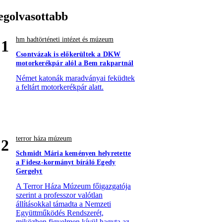
egolvasottabb
hm hadtörténeti intézet és múzeum
1
Csontvázak is előkerültek a DKW
motorkerékpár alól a Bem rakpartnál
Német katonák maradványai feküdtek
a feltárt motorkerékpár alatt.
terror háza múzeum
2
Schmidt Mária keményen helyretette
a Fidesz-kormányt bíráló Egedy
Gergelyt
A Terror Háza Múzeum főigazgatója
szerint a professzor valótlan
állításokkal támadta a Nemzeti
Együttműködés Rendszerét,
miközben figyelmen kívül hagyta az