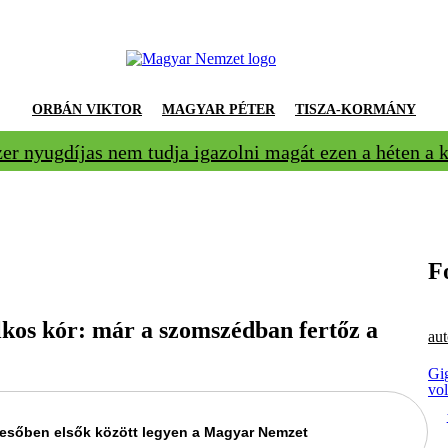
ORBÁN VIKTOR
MAGYAR PÉTER
TISZA-KORMÁNY
zer nyugdíjas nem tudja igazolni magát ezen a héten a
F
lkos kór: már a szomszédban fertőz a
aut
Gi
vo
keresőben elsők között legyen a Magyar Nemzet