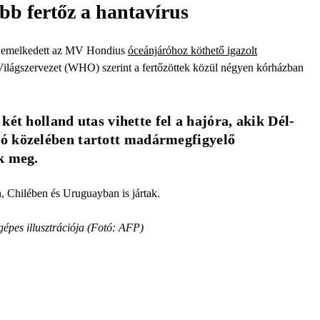
bb fertőz a hantavírus
ra emelkedett az MV Hondius
óceánjáróhoz köthető igazolt
lágszervezet (WHO) szerint a fertőzöttek közül négyen kórházban
 két holland utas vihette fel a hajóra, akik Dél-
ó közelében tartott madármegfigyelő 
k meg. 
, Chilében és Uruguayban is jártak.
épes illusztrációja (Fotó: AFP)