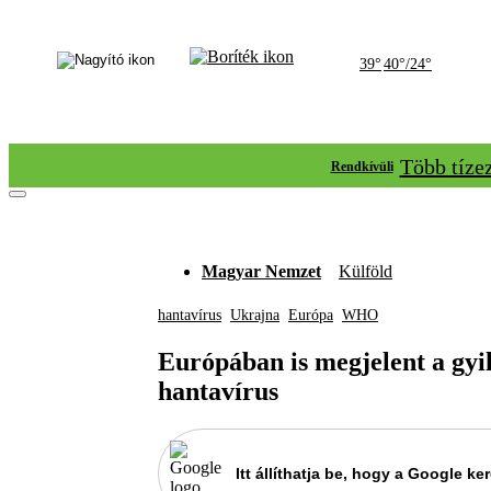
39°
40°/24°
Több tíze
Rendkívüli
Magyar Nemzet
Külföld
hantavírus
Ukrajna
Európa
WHO
Európában is megjelent a gyi
hantavírus
Itt állíthatja be, hogy a Google 