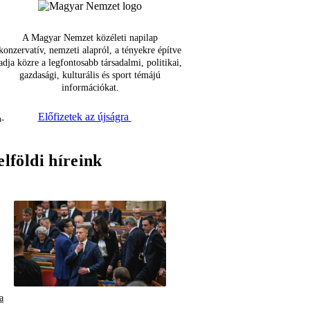
A Magyar Nemzet közéleti napilap
konzervatív, nemzeti alapról, a tényekre építve
adja közre a legfontosabb társadalmi, politikai,
gazdasági, kulturális és sport témájú
információkat.
Előfizetek az újságra
elföldi híreink
a