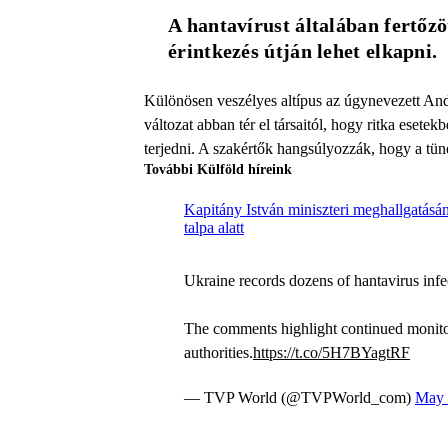
A hantavírust általában fertőzöt
érintkezés útján lehet elkapni. 
Különösen veszélyes altípus az úgynevezett And
változat abban tér el társaitól, hogy ritka esete
terjedni. A szakértők hangsúlyozzák, hogy a tüne
További Külföld híreink
Kapitány István miniszteri meghallgatásán
talpa alatt
Ukraine records dozens of hantavirus infec
The comments highlight continued monitor
authorities.
https://t.co/5H7BYagtRF
— TVP World (@TVPWorld_com)
May 