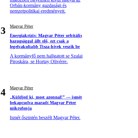
Orbán-kormány gazdasági és
nemzetpolitikai eredményeit.
Magyar Péter
3
Energiakrízis: Magyar Péter orbitális
hazugsággal állt elő, ezt csak a
legelvakultabb Tisza-hívek veszik be
A kormányfő nem hallgatott se Szalai
Piroskára, se Hortay Olivérre.
Magyar Péter
4
„Küldjed ki, most azonnal!” — ismét
bekapcsolva maradt Magyar Péter
mikrofonja
Ismét őszintén beszélt Magyar Péter.