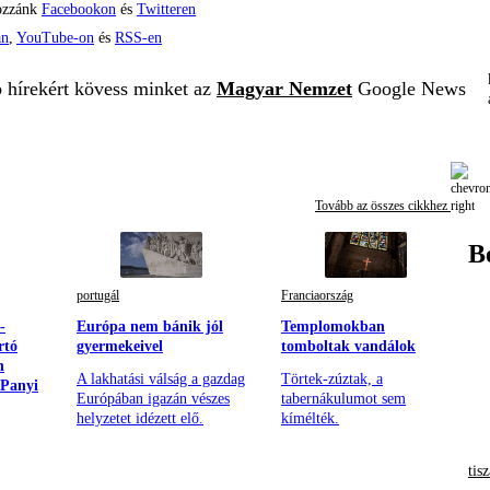
ozzánk
Facebookon
és
Twitteren
án
,
YouTube-on
és
RSS-en
b hírekért kövess minket az
Magyar Nemzet
Google News
Tovább az összes cikkhez
B
portugál
Franciaország
-
Európa nem bánik jól
Templomokban
rtó
gyermekeivel
tomboltak vandálok
n
A lakhatási válság a gazdag
Törtek-zúztak, a
 Panyi
Európában igazán vészes
tabernákulumot sem
helyzetet idézett elő.
kímélték.
tisz