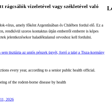
t rágcsálók vizeletével vagy székletével való 
L
ok-vírus, amely főként Argentínában és Chilében fordul elő. Ez a
kben, rendkívül szoros kontaktus útján emberről emberre is képes
tek jelentkezésekor haladéktalanul orvoshoz kell fordulni.
 sem tisztázta az uniós pénzek ügyét, forró a talaj a Tisza-kormány
tions every year, according to a senior public health official.
ing of the rodent-borne disease by health
11, 2026