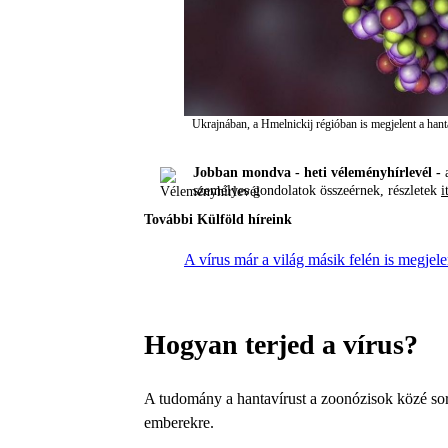
Ukrajnában, a Hmelnickij régióban is megjelent a han
Jobban mondva - heti véleményhírlevél -
a
személyes gondolatok összeérnek, részletek
i
További Külföld híreink
A vírus már a világ másik felén is megjele
Hogyan terjed a vírus?
A tudomány a hantavírust a zoonózisok közé sorolj
emberekre.