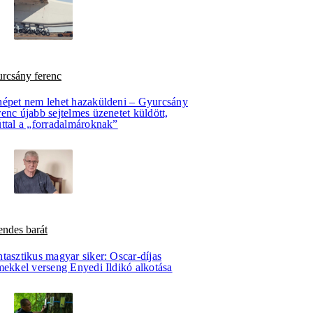
urcsány ferenc
népet nem lehet hazaküldeni – Gyurcsány
enc újabb sejtelmes üzenetet küldött,
úttal a „forradalmároknak”
endes barát
tasztikus magyar siker: Oscar-díjas
mekkel verseng Enyedi Ildikó alkotása