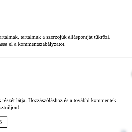
talmak, tartalmuk a szerzőjük álláspontját tükrözi.
assa el a
kommentszabályzatot
.
s részét látja. Hozzászóláshoz és a további kommentek
ztráljon!
S