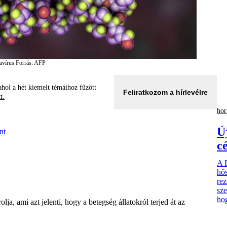
tavírus
Forrás: AFP
hol a hét kiemelt témáihoz fűzött
Feliratkozom a hírlevélre
tt.
hor
Ú
nt
c
A R
hős
rez
sze
hog
a, ami azt jelenti, hogy a betegség állatokról terjed át az