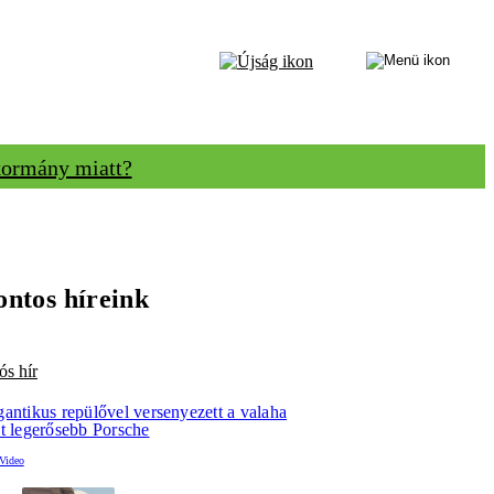
 kormány miatt?
ontos híreink
ós hír
gantikus repülővel versenyezett a valaha
lt legerősebb Porsche