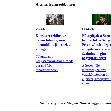
A téma legfrissebb hírei
Ukrajna
újságíródíj
Kínzásért felelhet az
Hűségdíjak a Soros
ukrán toborzó, már
hálózattól: a Szijjá
börtönből is jöhetnek a
Péter számát idege
kollégái
szolgálatnak kiadó
Szabolcs megint
Fókuszban a
begyűjtött egyet
kényszersorozásról hírhedt
ukrán TCK
A Soros-féle
toborzóemberei.
intézményhálózat
összeköttetésben áll 
díjakkal, amelyeket 
elhoz.
Ne maradjon le a Magyar Nemzet legjobb írásai