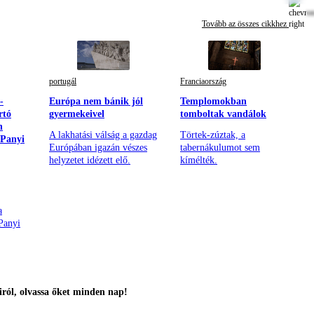
Tovább az összes cikkhez
portugál
Franciaország
-
Európa nem bánik jól
Templomokban
rtó
gyermekeivel
tomboltak vandálok
n
A lakhatási válság a gazdag
Törtek-zúztak, a
 Panyi
Európában igazán vészes
tabernákulumot sem
helyzetet idézett elő.
kímélték.
a
Panyi
ról, olvassa őket minden nap!