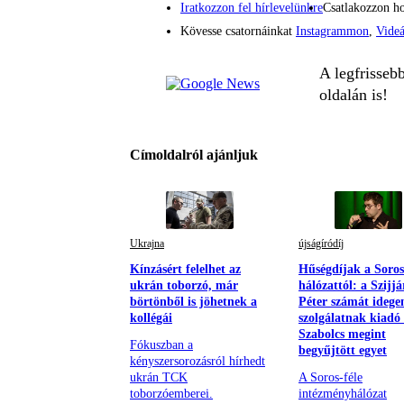
Iratkozzon fel hírlevelünkre
Csatlakozzon h
Kövesse csatornáinkat
Instagrammon
,
Vide
A legfrisseb
oldalán is!
Címoldalról ajánljuk
Ukrajna
újságíródíj
Kínzásért felelhet az
Hűségdíjak a Soros
ukrán toborzó, már
hálózattól: a Szijjá
börtönből is jöhetnek a
Péter számát idege
kollégái
szolgálatnak kiadó
Szabolcs megint
Fókuszban a
begyűjtött egyet
kényszersorozásról hírhedt
ukrán TCK
A Soros-féle
toborzóemberei.
intézményhálózat