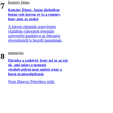
Kemény Dénes
7
Kemény Dénes: Apám ölelésében
benne volt hetven év és a remény,
hogy nem az utolsó
A három olimpián aranyérmes
vízilabda-válogatott legendás
szövetségi kapitánya az édesapja
elvesztéséről is beszélt lapunknak.
napenergia
8
Elárulta a szakértő, hogy mi az az egy
ok, ami miatt a mostani
vészhelyzetben nem omlott össze a
hazai áramszolgáltatás
Nem Magyar Péteréken múlt.