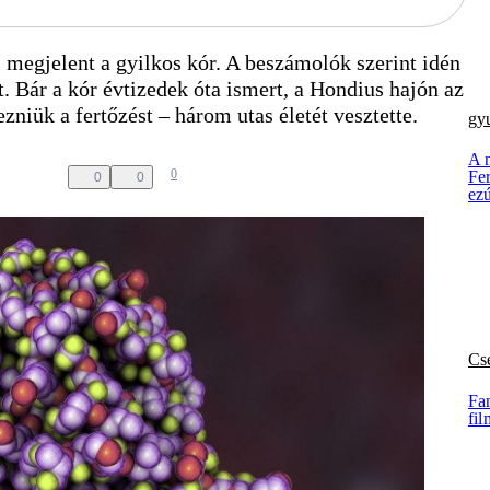
 megjelent a gyilkos kór. A beszámolók szerint idén
t. Bár a kór évtizedek óta ismert, a Hondius hajón az
iük a fertőzést – három utas életét vesztette.
gy
A 
0
Fer
0
0
ez
Cs
Fan
fil