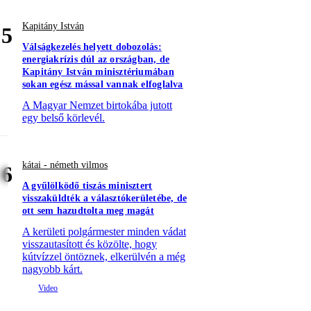
Kapitány István
5
Válságkezelés helyett dobozolás:
energiakrízis dúl az országban, de
Kapitány István minisztériumában
sokan egész mással vannak elfoglalva
A Magyar Nemzet birtokába jutott
egy belső körlevél.
kátai - németh vilmos
6
A gyűlölködő tiszás minisztert
visszaküldték a választókerületébe, de
ott sem hazudtolta meg magát
A kerületi polgármester minden vádat
visszautasított és közölte, hogy
kútvízzel öntöznek, elkerülvén a még
nagyobb kárt.