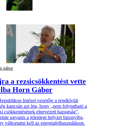
n gábor
jra a rezsicsökkentést vette
élba Horn Gábor
epublikon Intézet vezetője a rendkívüli
ég kapcsán azt írta, hogy „nem folytatható a
si csökkentésének elnevezett hazugság”,
rinte ugyanis a jelenlegi helyzet bizonyítja,
y változtatni kell az energiafelhasználáson.