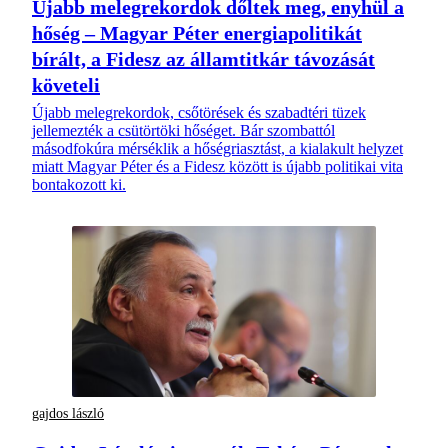
Újabb melegrekordok dőltek meg, enyhül a
hőség – Magyar Péter energiapolitikát
bírált, a Fidesz az államtitkár távozását
követeli
Újabb melegrekordok, csőtörések és szabadtéri tüzek
jellemezték a csütörtöki hőséget. Bár szombattól
másodfokúra mérséklik a hőségriasztást, a kialakult helyzet
miatt Magyar Péter és a Fidesz között is újabb politikai vita
bontakozott ki.
gajdos lászló