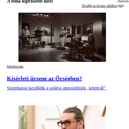
A téma legfrissebb hírei
Tovább az összes cikkhez
hétrétország
Kísérleti űrzene az Őrségben?
Szombaton kezdődik a sajátos atmoszférájú „köztivál”.