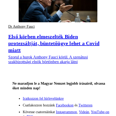
Dr Anthony Fauci
Első körben elmeszelték Biden
protezsáltját, büntetőügye lehet a Covid
miatt
Szorul a hurok Anthony Fauci körül. A szenátusi
szakbizottsági elnök börtönben akarja látni
Ne maradjon le a Magyar Nemzet legjobb írásairól, olvassa
őket minden nap!
Iratkozzon fel hírlevelünkre
Csatlakozzon hozzánk
Facebookon
és
Twitteren
Kövesse csatornáinkat
Instagrammon
,
Videán
,
YouTube-on