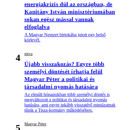
energiakrízis dúl az országban, de
Kapitány István minisztériumában
sokan egész mással vannak
elfoglalva
A Magyar Nemzet birtokába jutott egy belső
körlevél.
mtva
4
Újabb visszakozás? Egyre több
személyi döntését írhatja felül
Magyar Péter a politikai és
társadalmi nyomás hatására
Az elmúlt hónapokban több személyi döntés is
megváltozott a politikai és társadalmi nyomás
hatására, ami egyre inkább visszatérő mintázatnak
tűnik a Tisza-kormány működésében.
Magyar Péter
5