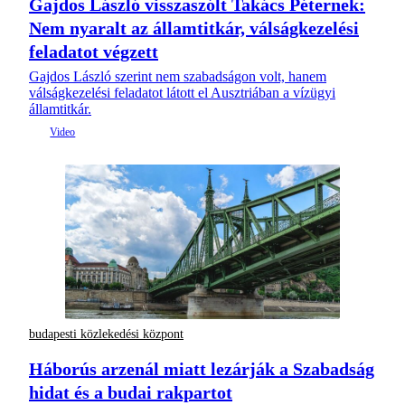
Gajdos László visszaszólt Takács Péternek:
Nem nyaralt az államtitkár, válságkezelési
feladatot végzett
Gajdos László szerint nem szabadságon volt, hanem
válságkezelési feladatot látott el Ausztriában a vízügyi
államtitkár.
budapesti közlekedési központ
Háborús arzenál miatt lezárják a Szabadság
hidat és a budai rakpartot