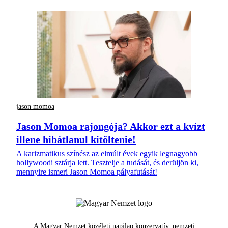
jason momoa
Jason Momoa rajongója? Akkor ezt a kvízt
illene hibátlanul kitöltenie!
A karizmatikus színész az elmúlt évek egyik legnagyobb
hollywoodi sztárja lett. Tesztelje a tudását, és derüljön ki,
mennyire ismeri Jason Momoa pályafutását!
A Magyar Nemzet közéleti napilap konzervatív, nemzeti