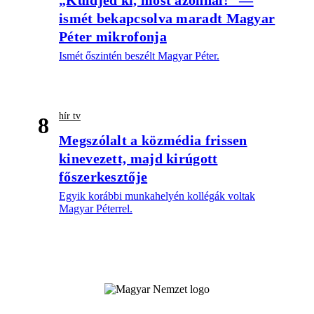
„Küldjed ki, most azonnal!” —
ismét bekapcsolva maradt Magyar
Péter mikrofonja
Ismét őszintén beszélt Magyar Péter.
hír tv
8
Megszólalt a közmédia frissen
kinevezett, majd kirúgott
főszerkesztője
Egyik korábbi munkahelyén kollégák voltak
Magyar Péterrel.