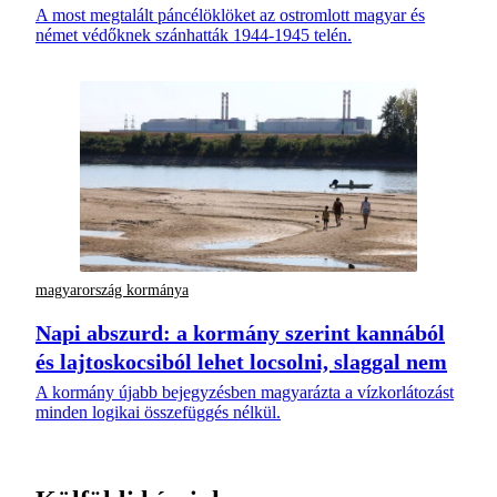
A most megtalált páncélöklöket az ostromlott magyar és
német védőknek szánhatták 1944-1945 telén.
magyarország kormánya
Napi abszurd: a kormány szerint kannából
és lajtoskocsiból lehet locsolni, slaggal nem
A kormány újabb bejegyzésben magyarázta a vízkorlátozást
minden logikai összefüggés nélkül.