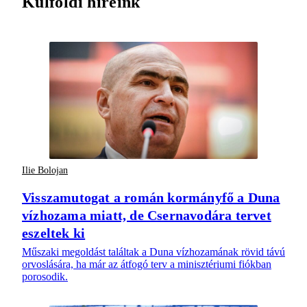
Külföldi híreink
Ilie Bolojan
Visszamutogat a román kormányfő a Duna
vízhozama miatt, de Csernavodára tervet
eszeltek ki
Műszaki megoldást találtak a Duna vízhozamának rövid távú
orvoslására, ha már az átfogó terv a minisztériumi fiókban
porosodik.