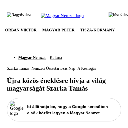
ORBÁN VIKTOR
MAGYAR PÉTER
TISZA-KORMÁNY
Magyar Nemzet
Kultúra
Szarka Tamás
Nemzeti Összetartozás Nap
A Kézfogás
Újra közös éneklésre hívja a világ
magyarságát Szarka Tamás
Itt állíthatja be, hogy a Google keresőben
elsők között legyen a Magyar Nemzet