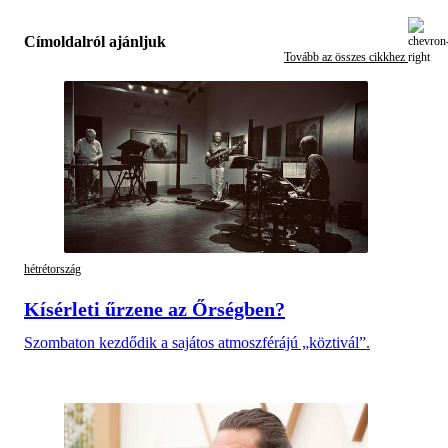
Címoldalról ajánljuk
Tovább az összes cikkhez
hétrétország
Kísérleti űrzene az Őrségben?
Szombaton kezdődik a sajátos atmoszférájú „köztivál”.