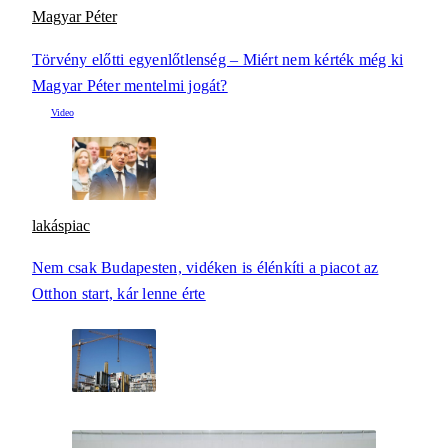
Magyar Péter
Törvény előtti egyenlőtlenség – Miért nem kérték még ki
Magyar Péter mentelmi jogát?
lakáspiac
Nem csak Budapesten, vidéken is élénkíti a piacot az
Otthon start, kár lenne érte