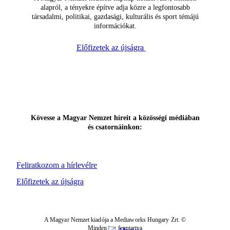
alapról, a tényekre építve adja közre a legfontosabb
társadalmi, politikai, gazdasági, kulturális és sport témájú
információkat.
Előfizetek az újságra
Kövesse a Magyar Nemzet híreit a közösségi médiában
és csatornáinkon:
Feliratkozom a hírlevélre
Előfizetek az újságra
A Magyar Nemzet kiadója a Mediaworks Hungary Zrt. ©
Minden jog fenntartva