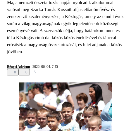
Ma, a nemzeti összetartozás napján nyolcadik alkalommal
valósul meg Szarka Tamás Kossuth-díjas előadóművész és
zeneszerző kezdeményezése, a Kézfogás, amely az elmúlt évek
során a világ magyarságának egyik legjelentősebb közösségi
eseményévé vált. A szervezők célja, hogy határokon innen és
túl a Kézfogás című dal közös közös éneklésével és tánccal
erősítsék a magyarság összetartozását, és hitet adjanak a közös
jövőben.
Bényei Adrienn
2026. 06. 04. 7:45
0
0
0