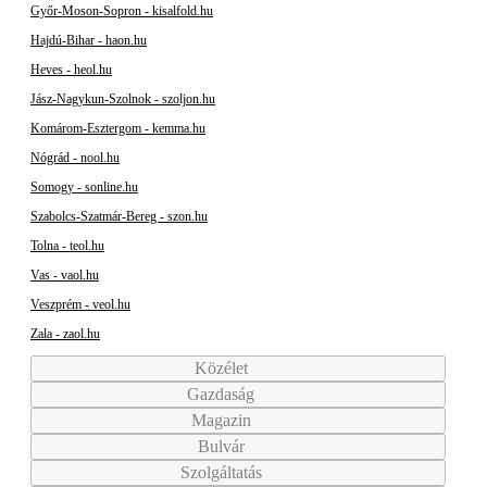
Győr-Moson-Sopron - kisalfold.hu
Hajdú-Bihar - haon.hu
Heves - heol.hu
Jász-Nagykun-Szolnok - szoljon.hu
Komárom-Esztergom - kemma.hu
Nógrád - nool.hu
Somogy - sonline.hu
Szabolcs-Szatmár-Bereg - szon.hu
Tolna - teol.hu
Vas - vaol.hu
Veszprém - veol.hu
Zala - zaol.hu
Közélet
Gazdaság
Magazin
Bulvár
Szolgáltatás