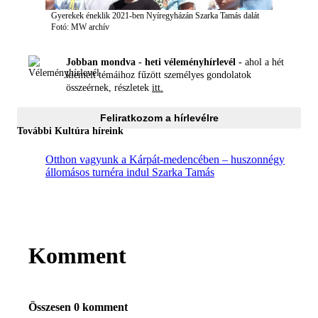
Gyerekek éneklik 2021-ben Nyíregyházán Szarka Tamás dalát
Fotó: MW archív
Jobban mondva - heti véleményhírlevél -
ahol a hét
kiemelt témáihoz fűzött személyes gondolatok
összeérnek, részletek
itt.
Feliratkozom a hírlevélre
További Kultúra híreink
Otthon vagyunk a Kárpát-medencében – huszonnégy
állomásos turnéra indul Szarka Tamás
Komment
Összesen 0 komment