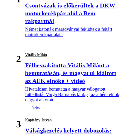
Csontvázak is előkerültek a DKW
motorkerékpár alól a Bem
rakpartnál
Német katonák maradványai feküdtek a feltárt
motorkerékpár alatt.
Vitális Milán
2
Félbeszakította Vitális Milánt a
bemutatásán, és magyarul kiáltott
az AEK elnöke + videó
Hivatalosan bemutatta a magyar válogatott
futballistát Varga Barnabás klubja, az athéni elnök
nagyot alkotott.
Kapitány István
3
Válságkezelés helyett dobozolás: