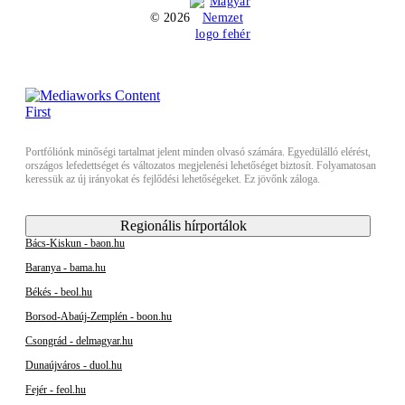
© 2026
Portfóliónk minőségi tartalmat jelent minden olvasó számára. Egyedülálló elérést,
országos lefedettséget és változatos megjelenési lehetőséget biztosít. Folyamatosan
keressük az új irányokat és fejlődési lehetőségeket. Ez jövőnk záloga.
Regionális hírportálok
Bács-Kiskun - baon.hu
Baranya - bama.hu
Békés - beol.hu
Borsod-Abaúj-Zemplén - boon.hu
Csongrád - delmagyar.hu
Dunaújváros - duol.hu
Fejér - feol.hu