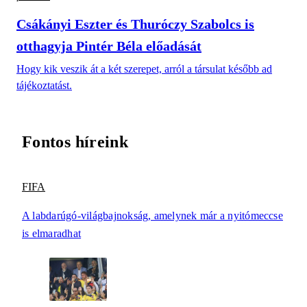
Csákányi Eszter és Thuróczy Szabolcs is
otthagyja Pintér Béla előadását
Hogy kik veszik át a két szerepet, arról a társulat később ad
tájékoztatást.
Fontos híreink
FIFA
A labdarúgó-világbajnokság, amelynek már a nyitómeccse
is elmaradhat