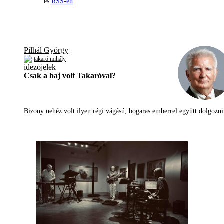
és
RSS-en
Pilhál György
takaró mihály
Csak a baj volt Takaróval?
Bizony nehéz volt ilyen régi vágású, bogaras emberrel együtt dolgoz