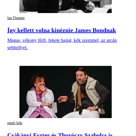
Ian Fleming
Így kellett volna kinéznie James Bondnak
Magas, vékony férfi, fekete hajjal, kék szemmel, az arcán
sebhellyel.
pintér béla
Csákányi Eszter és Thuróczy Szabolcs is