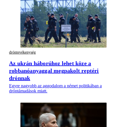
dróntevékenység
Az ukrán háborúhoz lehet köze a
robbanóanyaggal megpakolt reptéri
drónnak
Egyre nagyobb az aggodalom a német politikában a
dróntámadások miatt.