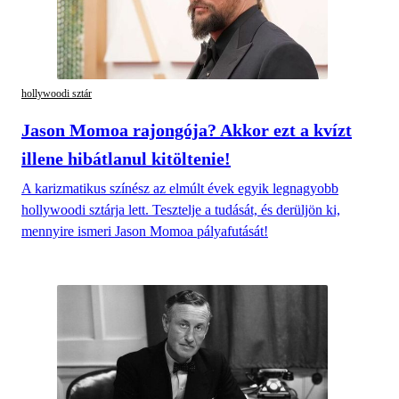
hollywoodi sztár
Jason Momoa rajongója? Akkor ezt a kvízt
illene hibátlanul kitöltenie!
A karizmatikus színész az elmúlt évek egyik legnagyobb
hollywoodi sztárja lett. Tesztelje a tudását, és derüljön ki,
mennyire ismeri Jason Momoa pályafutását!