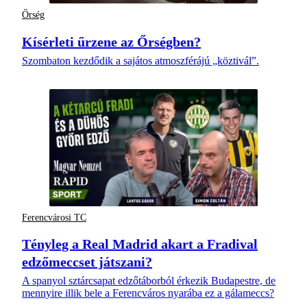
Őrség
Kísérleti űrzene az Őrségben?
Szombaton kezdődik a sajátos atmoszférájú „köztivál”.
Ferencvárosi TC
Tényleg a Real Madrid akart a Fradival
edzőmeccset játszani?
A spanyol sztárcsapat edzőtáborból érkezik Budapestre, de
mennyire illik bele a Ferencváros nyarába ez a gálameccs?