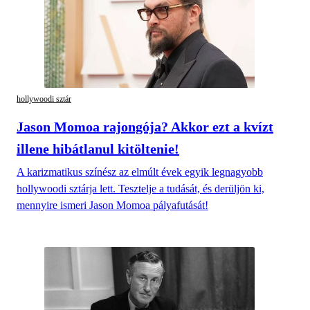
hollywoodi sztár
Jason Momoa rajongója? Akkor ezt a kvízt
illene hibátlanul kitöltenie!
A karizmatikus színész az elmúlt évek egyik legnagyobb
hollywoodi sztárja lett. Tesztelje a tudását, és derüljön ki,
mennyire ismeri Jason Momoa pályafutását!