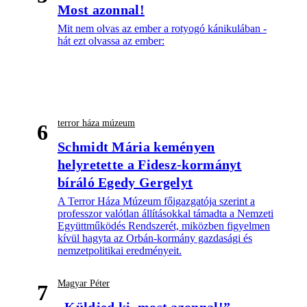
Most azonnal!
Mit nem olvas az ember a rotyogó kánikulában -
hát ezt olvassa az ember:
terror háza múzeum
6
Schmidt Mária keményen
helyretette a Fidesz-kormányt
bíráló Egedy Gergelyt
A Terror Háza Múzeum főigazgatója szerint a
professzor valótlan állításokkal támadta a Nemzeti
Együttműködés Rendszerét, miközben figyelmen
kívül hagyta az Orbán-kormány gazdasági és
nemzetpolitikai eredményeit.
Magyar Péter
7