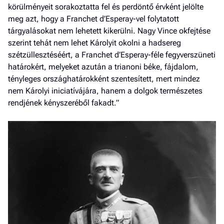
körülményeit sorakoztatta fel és perdöntő érvként jelölte
meg azt, hogy a Franchet d’Esperay-vel folytatott
tárgyalásokat nem lehetett kikerülni. Nagy Vince okfejtése
szerint tehát nem lehet Károlyit okolni a hadsereg
szétzüllesztéséért, a Franchet d’Esperay-féle fegyverszüneti
határokért, melyeket azután a trianoni béke, fájdalom,
tényleges országhatárokként szentesített, mert mindez
nem Károlyi iniciatívájára, hanem a dolgok természetes
rendjének kényszeréből fakadt.”