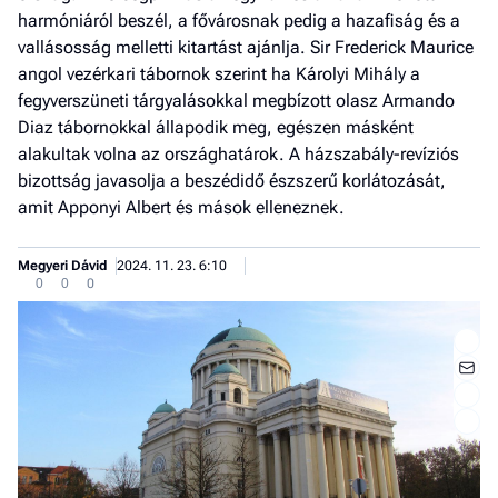
harmóniáról beszél, a fővárosnak pedig a hazafiság és a
vallásosság melletti kitartást ajánlja. Sir Frederick Maurice
angol vezérkari tábornok szerint ha Károlyi Mihály a
fegyverszüneti tárgyalásokkal megbízott olasz Armando
Diaz tábornokkal állapodik meg, egészen másként
alakultak volna az országhatárok. A házszabály-revíziós
bizottság javasolja a beszédidő észszerű korlátozását,
amit Apponyi Albert és mások elleneznek.
Megyeri Dávid
2024. 11. 23. 6:10
0
0
0
Job
- he
vél