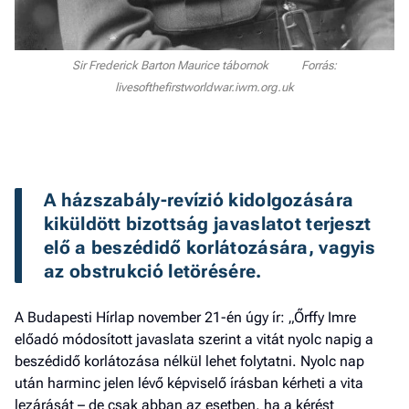
Sir Frederick Barton Maurice tábornok Forrás:
livesofthefirstworldwar.iwm.org.uk
A házszabály-revízió kidolgozására 
kiküldött bizottság javaslatot terjeszt 
elő a beszédidő korlátozására, vagyis 
az obstrukció letörésé­re.
A Budapesti Hírlap november 21-én úgy ír: „Őrffy Imre
előadó módosított javaslata szerint a vitát nyolc napig a
beszédidő korlátozása nélkül lehet folytatni. Nyolc nap
után harminc jelen lévő képviselő írásban kérheti a vita
lezárását – de csak abban az esetben, ha a kérést