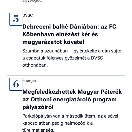
DVSC
5
Debreceni balhé Dániában: az FC
Köbenhavn elnézést kér és
magyarázatot követel
Szamba a szaunában – így értékelte a dán sajtó
a csapatuk fölényes győzelmét a DVSC
otthonában.
energia
6
Megfeledkezhettek Magyar Péterék
az Otthoni energiatároló program
pályázóiról
Parkolópályán van a második ütem, az elsővel
kapcsolatban pedig halmozódik a
türelmetlenség.