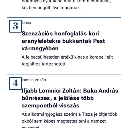
botrányos nyaralása miatti kommentharcba,
közben öngólt lőve magának.
kincs
3
Szenzációs honfoglalás kori
aranyleletekre bukkantak Pest
vármegyében
A felbecsülhetetlen értékű kincs a korabeli elit
tagjaihoz tartozhatott.
lomnici zoltán
4
Ifjabb Lomnici Zoltán: Baka András
bűnrészes, a jelölése több
szempontból visszás
Az alkotmányjogász szerint a Tisza jelöltje több
okból sem képes megtestesíteni a nemzet
egységét.