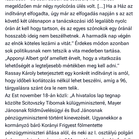
megelőzően már négy nyolcórás ülés volt. […] Ha a Ház az
indítványt elfogadta, úgy már az elfogadás napján s az azt
követő két ülésnapon a tanácskozási idő legalább nyolc
órán át kell hogy tartson, és az egyes szónokok egy óránál
hosszabb ideig nem beszélhetnek. A harmadik nap végén
az elnök köteles lezárni a vitát.” Érdekes módon azonban
sok politikusnak nem tetszik a vita mederben tartása.
„Apponyi Albert gróf amellett érvelt, hogy a vitatkozás
lehetőségét a legteljesebb mértékben meg kell adni.”
Rassay Károly beterjesztett egy konkrét indítványt is arról,
hogy időbeli korlátozás nélkül lehet beszélni, amíg a 96,
tárgyalásra szánt óra le nem telik.
Az Est november 18-án közli: „A hivatalos lap tegnap
közölte Scitovszky Tibornak külügyminiszterré, Mayer
Jánosnak földművelésügyi és Bud Jánosnak
pénzügyminiszterré történt kinevezését. Ugyanekkor a
kormányzó báró Korányi Frigyest fölmentette
pénzügyminiszteri állása alól, és neki az I. osztályú polgári