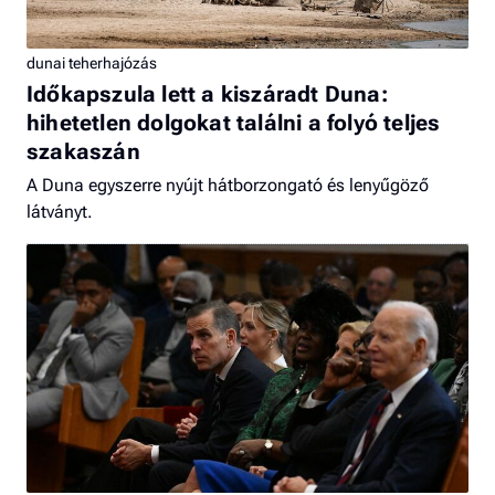
dunai teherhajózás
Időkapszula lett a kiszáradt Duna:
hihetetlen dolgokat találni a folyó teljes
szakaszán
A Duna egyszerre nyújt hátborzongató és lenyűgöző
látványt.