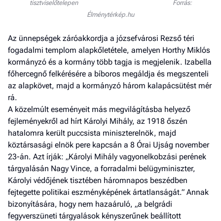
tisztviselőtelepen Forrás:
Élménytérkép.hu
Az ünnepségek záróakkordja a józsefvárosi Rezső téri
fogadalmi templom alapkőletétele, amelyen Horthy Miklós
kormányzó és a kormány több tagja is megjelenik. Izabella
főhercegnő felkérésére a bíboros megáldja és megszenteli
az alapkövet, majd a kormányzó három kalapácsütést mér
rá.
A közelmúlt eseményeit más megvilágításba helyező
fejleményekről ad hírt Károlyi Mihály, az 1918 őszén
hatalomra került puccsista miniszterelnök, majd
köztársasági elnök pere kapcsán a 8 Órai Ujság november
23-án. Azt írják: „Károlyi Mihály vagyonelkobzási perének
tárgyalásán Nagy Vince, a forradalmi belügyminiszter,
Károlyi védőjének tisztében háromnapos beszédben
fejtegette politikai eszményképének ártatlanságát.” Annak
bizonyítására, hogy nem hazaáruló, „a belgrádi
fegyverszüneti tárgyalások kényszerűnek beállított