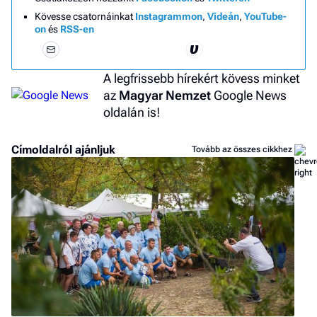
Kövesse csatornáinkat
Instagrammon
,
Videán
,
YouTube-
on
és
RSS-en
A legfrissebb hírekért kövess minket
az
Magyar Nemzet
Google News
oldalán is!
Címoldalról ajánljuk
Tovább az összes cikkhez