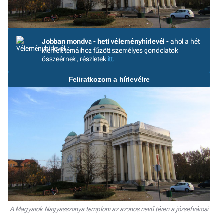
F
a 
Jobban mondva - heti véleményhírlevél -
ahol a hét
kiemelt témáihoz fűzött személyes gondolatok
összeérnek, részletek
itt.
Feliratkozom a hírlevélre
A Magyarok Nagyasszonya templom az azonos nevű téren a józsefvárosi