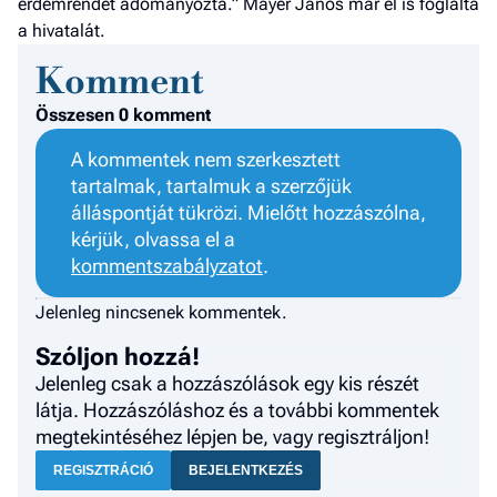
érdemrendet adományozta.” Mayer János már el is foglalta
a hivatalát.
Komment
Összesen 0 komment
A kommentek nem szerkesztett
tartalmak, tartalmuk a szerzőjük
álláspontját tükrözi. Mielőtt hozzászólna,
kérjük, olvassa el a
kommentszabályzatot
.
Jelenleg nincsenek kommentek.
Szóljon hozzá!
Jelenleg csak a hozzászólások egy kis részét
látja. Hozzászóláshoz és a további kommentek
megtekintéséhez lépjen be, vagy regisztráljon!
REGISZTRÁCIÓ
BEJELENTKEZÉS