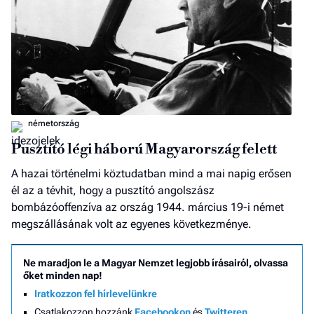
németország
Pusztító légi háború Magyarország felett
A hazai történelmi köztudatban mind a mai napig erősen
él az a tévhit, hogy a pusztító angolszász
bombázóoffenzíva az ország 1944. március 19-i német
megszállásának volt az egyenes következménye.
Ne maradjon le a Magyar Nemzet legjobb írásairól, olvassa
őket minden nap!
Iratkozzon fel hírlevelünkre
Csatlakozzon hozzánk
Facebookon
és
Twitteren