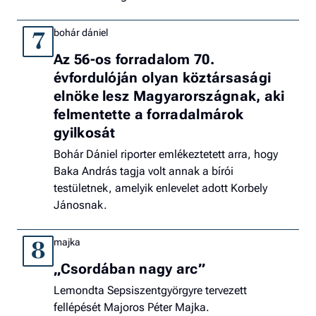
bohár dániel
7
Az 56-os forradalom 70.
évfordulóján olyan köztársasági
elnöke lesz Magyarországnak, aki
felmentette a forradalmárok
gyilkosát
Bohár Dániel riporter emlékeztetett arra, hogy
Baka András tagja volt annak a bírói
testületnek, amelyik enlevelet adott Korbely
Jánosnak.
majka
8
„Csordában nagy arc”
Lemondta Sepsiszentgyörgyre tervezett
fellépését Majoros Péter Majka.