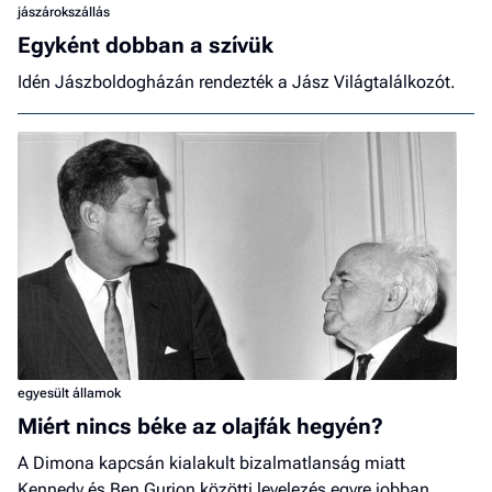
jászárokszállás
Egyként dobban a szívük
Idén Jászboldogházán rendezték a Jász Világtalálkozót.
egyesült államok
Miért nincs béke az olajfák hegyén?
A Dimona kapcsán kialakult bizalmatlanság miatt
Kennedy és Ben Gurion közötti levelezés egyre jobban