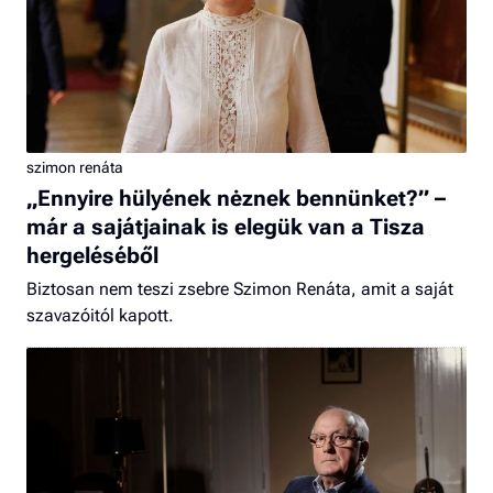
szimon renáta
„Ennyire hülyének nėznek bennünket?” –
már a sajátjainak is elegük van a Tisza
hergeléséből
Biztosan nem teszi zsebre Szimon Renáta, amit a saját
szavazóitól kapott.