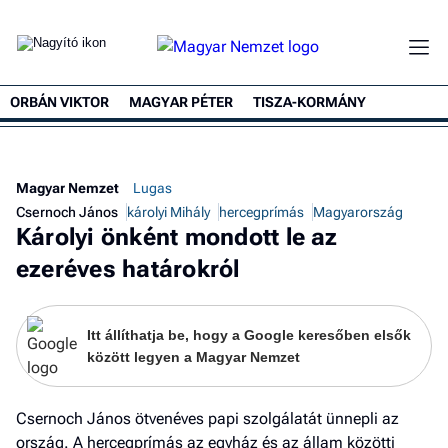
ORBÁN VIKTOR
MAGYAR PÉTER
TISZA-KORMÁNY
Magyar Nemzet
Lugas
Csernoch János
károlyi Mihály
hercegprímás
Magyarország
Károlyi önként mondott le az
ezeréves határokról
Itt állíthatja be, hogy a Google keresőben elsők
között legyen a Magyar Nemzet
Csernoch János ötvenéves papi szolgálatát ünnepli az
ország. A hercegprímás az egyház és az állam közötti