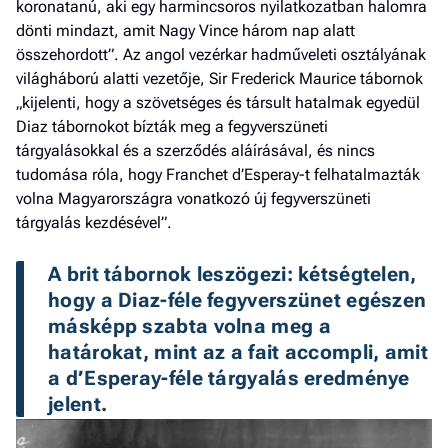
koronatanú, aki egy harmincsoros nyilatkozatban halomra
dönti mindazt, amit Nagy Vince három nap alatt
összehordott”. Az angol vezérkar hadműveleti osztályának
világháború alatti vezetője, Sir Frederick Maurice tábornok
„kijelenti, hogy a szövetséges és társult hatalmak egyedül
Diaz tábornokot bízták meg a fegyverszüneti
tárgyalásokkal és a szerződés aláírásával, és nincs
tudomása róla, hogy Franchet d’Esperay-t felhatalmazták
volna Magyarországra vonatkozó új fegyverszüneti
tárgyalás kezdésével”.
A brit tábornok leszögezi: kétségtelen, 
hogy a Diaz-féle fegyverszünet egészen 
másképp szabta volna meg a 
határokat, mint az a fait accompli, amit 
a d’Esperay-féle tárgyalás eredménye 
jelent.