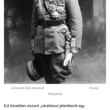
Armando Diaz tábornok Forrás:
Wikipédia
Ezt követően viszont „váratlanul jelentkezik egy