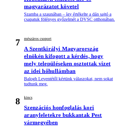
magyarázatot követel
Szamba a szaunában – így értékelte a dán sajtó a
csapatuk fölényes győzelmét a DVSC otthonában.
mészáros csoport
7
A Szentkirályi Magyarország
elnökén kifogott a kérdés, hogy
mely településeken osztottak vizet
az idei hőhullámban
Balogh Leventétől kértünk válaszokat, nem sokat
tudtunk meg.
kincs
8
Szenzációs honfoglalás kori
aranyleletekre bukkantak Pest
vármegyében