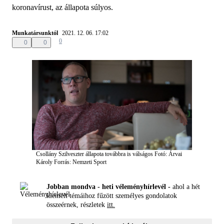
koronavírust, az állapota súlyos.
Munkatársunktól
2021. 12. 06. 17:02
0
0
0
Csollány Szilveszter állapota továbbra is válságos
Fotó: Árvai
Károly
Forrás: Nemzeti Sport
Jobban mondva - heti véleményhírlevél -
ahol a hét
kiemelt témáihoz fűzött személyes gondolatok
összeérnek, részletek
itt.