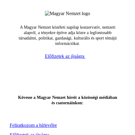
A Magyar Nemzet közéleti napilap konzervatív, nemzeti
alapról, a tényekre építve adja közre a legfontosabb
társadalmi, politikai, gazdasági, kulturális és sport témájú
információkat.
Előfizetek az újságra
Kövesse a Magyar Nemzet híreit a közösségi médiában
és csatornáinkon:
Feliratkozom a hírlevélre
Előfizetek az újságra