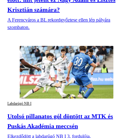
Krisztián számára?
A Ferencváros a BL rekordgyőztese ellen lép pályára
szombaton.
Labdarúgó NB I
Utolsó pillanatos gól döntött az MTK és
Puskás Akadémia meccsén
Elkezdődött a labdarúgó NB I 3. fordulója.