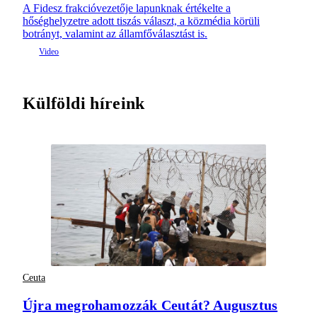
A Fidesz frakcióvezetője lapunknak értékelte a
hőséghelyzetre adott tiszás választ, a közmédia körüli
botrányt, valamint az államfőválasztást is.
Külföldi híreink
Ceuta
Újra megrohamozzák Ceutát? Augusztus