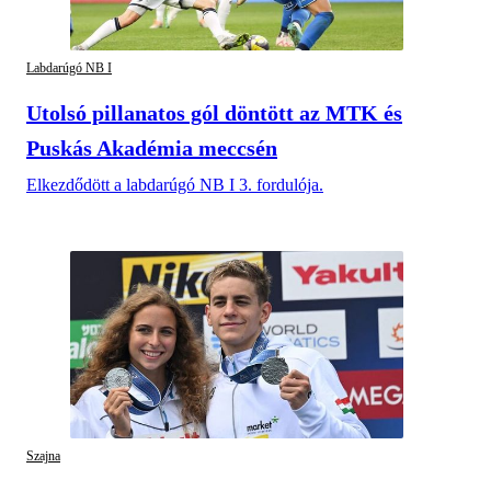
Labdarúgó NB I
Utolsó pillanatos gól döntött az MTK és
Puskás Akadémia meccsén
Elkezdődött a labdarúgó NB I 3. fordulója.
Szajna