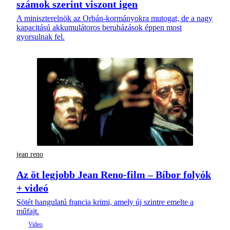
számok szerint viszont igen
A miniszterelnök az Orbán-kormányokra mutogat, de a nagy
kapacitású akkumulátoros beruházások éppen most
gyorsulnak fel.
jean reno
Az öt legjobb Jean Reno-film – Bíbor folyók
+ videó
Sötét hangulatú francia krimi, amely új szintre emelte a
műfajt.