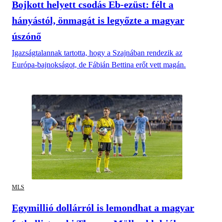
Bojkott helyett csodás Eb-ezüst: félt a
hányástól, önmagát is legyőzte a magyar
úszónő
Igazságtalannak tartotta, hogy a Szajnában rendezik az
Európa-bajnokságot, de Fábián Bettina erőt vett magán.
MLS
Egymillió dollárról is lemondhat a magyar