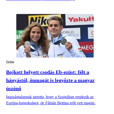
Szajna
Bojkott helyett csodás Eb-ezüst: félt a
hányástól, önmagát is legyőzte a magyar
úszónő
Igazságtalannak tartotta, hogy a Szajnában rendezik az
Európa-bajnokságot, de Fábián Bettina erőt vett magán.