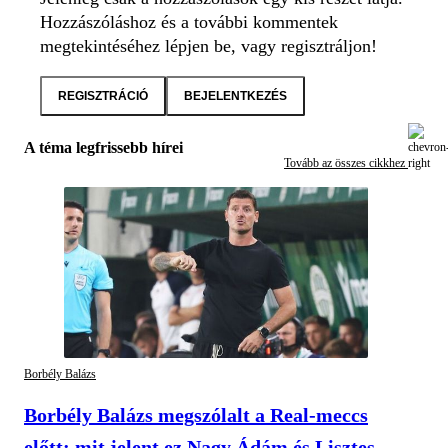
Hozzászóláshoz és a további kommentek
megtekintéséhez lépjen be, vagy regisztráljon!
REGISZTRÁCIÓ
BEJELENTKEZÉS
A téma legfrissebb hírei
Tovább az összes cikkhez
Borbély Balázs
Borbély Balázs megszólalt a Real-meccs
előtt: mit jelent ez Nagy Ádám és Lisztes