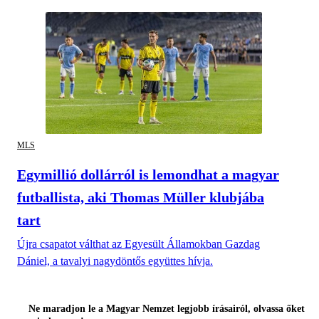
MLS
Egymillió dollárról is lemondhat a magyar
futballista, aki Thomas Müller klubjába
tart
Újra csapatot válthat az Egyesült Államokban Gazdag
Dániel, a tavalyi nagydöntős együttes hívja.
Ne maradjon le a Magyar Nemzet legjobb írásairól, olvassa őket