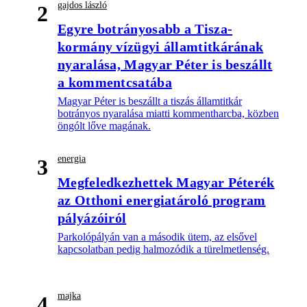
gajdos lászló
2
Egyre botrányosabb a Tisza-
kormány vízügyi államtitkárának
nyaralása, Magyar Péter is beszállt
a kommentcsatába
Magyar Péter is beszállt a tiszás államtitkár
botrányos nyaralása miatti kommentharcba, közben
öngólt lőve magának.
energia
3
Megfeledkezhettek Magyar Péterék
az Otthoni energiatároló program
pályázóiról
Parkolópályán van a második ütem, az elsővel
kapcsolatban pedig halmozódik a türelmetlenség.
majka
4