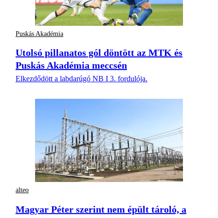
Puskás Akadémia
Utolsó pillanatos gól döntött az MTK és
Puskás Akadémia meccsén
Elkezdődött a labdarúgó NB I 3. fordulója.
alteo
Magyar Péter szerint nem épült tároló, a