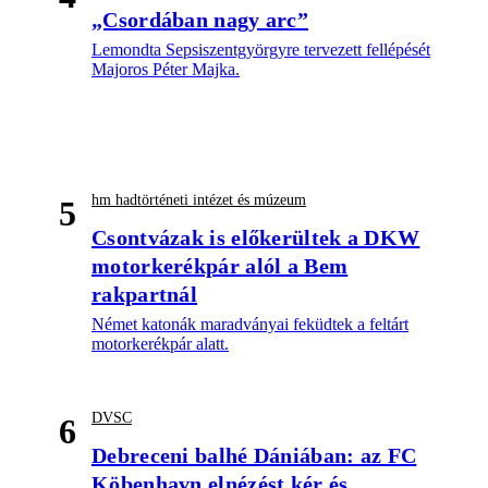
„Csordában nagy arc”
Lemondta Sepsiszentgyörgyre tervezett fellépését
Majoros Péter Majka.
hm hadtörténeti intézet és múzeum
5
Csontvázak is előkerültek a DKW
motorkerékpár alól a Bem
rakpartnál
Német katonák maradványai feküdtek a feltárt
motorkerékpár alatt.
DVSC
6
Debreceni balhé Dániában: az FC
Köbenhavn elnézést kér és