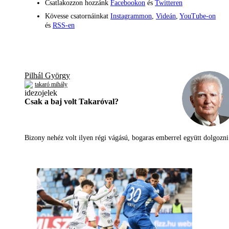
Csatlakozzon hozzánk
Facebookon
és
Twitteren
Kövesse csatornáinkat
Instagrammon
,
Videán
,
YouTube-on
és
RSS-en
Pilhál György
takaró mihály
Csak a baj volt Takaróval?
Bizony nehéz volt ilyen régi vágású, bogaras emberrel együtt dolgoz