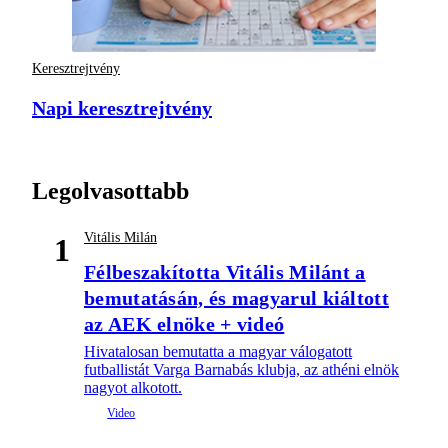
Keresztrejtvény
Napi keresztrejtvény
Legolvasottabb
Vitális Milán
1
Félbeszakította Vitális Milánt a
bemutatásán, és magyarul kiáltott
az AEK elnöke + videó
Hivatalosan bemutatta a magyar válogatott
futballistát Varga Barnabás klubja, az athéni elnök
nagyot alkotott.