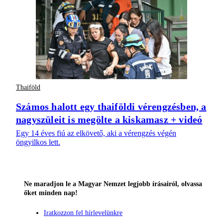
Thaiföld
Számos halott egy thaiföldi vérengzésben, a
nagyszüleit is megölte a kiskamasz + videó
Egy 14 éves fiú az elkövető, aki a vérengzés végén
öngyilkos lett.
Ne maradjon le a Magyar Nemzet legjobb írásairól, olvassa
őket minden nap!
Iratkozzon fel hírlevelünkre