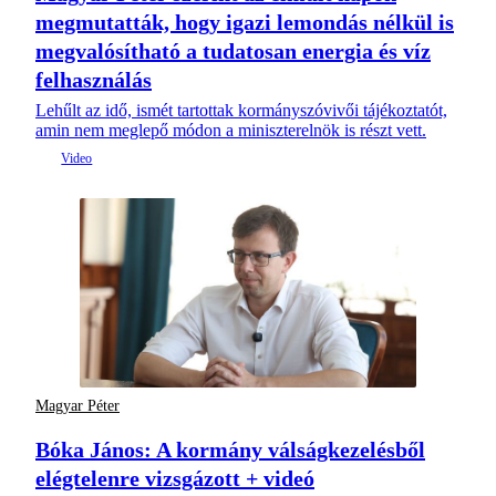
megmutatták, hogy igazi lemondás nélkül is
megvalósítható a tudatosan energia és víz
felhasználás
Lehűlt az idő, ismét tartottak kormányszóvivői tájékoztatót,
amin nem meglepő módon a miniszterelnök is részt vett.
Magyar Péter
Bóka János: A kormány válságkezelésből
elégtelenre vizsgázott + videó