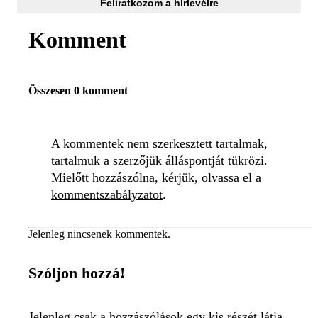
Feliratkozom a hírlevélre
Komment
Összesen 0 komment
A kommentek nem szerkesztett tartalmak,
tartalmuk a szerzőjük álláspontját tükrözi.
Mielőtt hozzászólna, kérjük, olvassa el a
kommentszabályzatot
.
Jelenleg nincsenek kommentek.
Szóljon hozzá!
Jelenleg csak a hozzászólások egy kis részét látja.