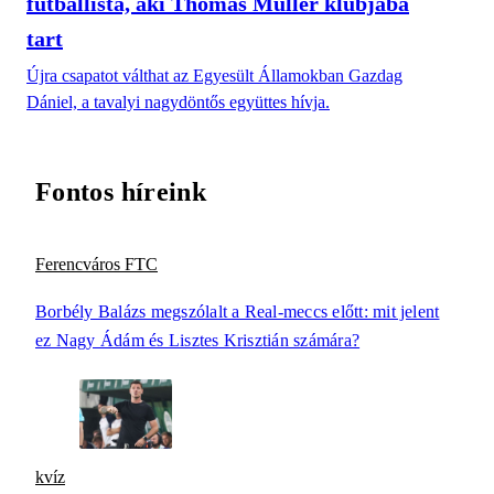
futballista, aki Thomas Müller klubjába
tart
Újra csapatot válthat az Egyesült Államokban Gazdag
Dániel, a tavalyi nagydöntős együttes hívja.
Fontos híreink
Ferencváros FTC
Borbély Balázs megszólalt a Real-meccs előtt: mit jelent
ez Nagy Ádám és Lisztes Krisztián számára?
kvíz