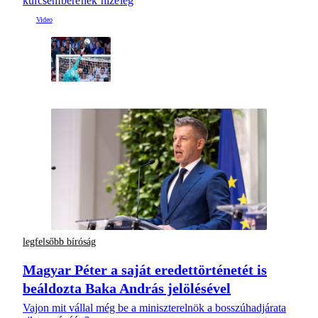
kulcsemberének hízeleg
legfelsőbb bíróság
Magyar Péter a saját eredettörténetét is
beáldozta Baka András jelölésével
Vajon mit vállal még be a miniszterelnök a bosszúhadjárata