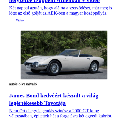
Két nappal azután, hogy aláírta a szerződését, már meg is
lőtte az első gólját az AEK-ben a magyar középpályás.
autós olvasnivaló
James Bond kedvéért készült a világ
legértékesebb Toyotája
Nem fért el egy legendás színész a 2000 GT kupé
változatában, építettek hát a forgatásra két egyedi kabriót.