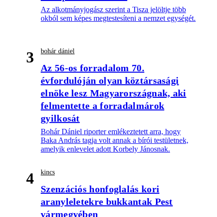
Az alkotmányjogász szerint a Tisza jelöltje több
okból sem képes megtestesíteni a nemzet egységét.
bohár dániel
3
Az 56-os forradalom 70.
évfordulóján olyan köztársasági
elnöke lesz Magyarországnak, aki
felmentette a forradalmárok
gyilkosát
Bohár Dániel riporter emlékeztetett arra, hogy
Baka András tagja volt annak a bírói testületnek,
amelyik enlevelet adott Korbely Jánosnak.
kincs
4
Szenzációs honfoglalás kori
aranyleletekre bukkantak Pest
vármegyében