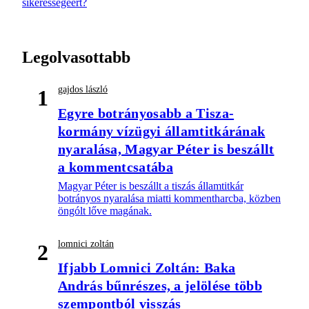
sikerességéért?
Legolvasottabb
gajdos lászló
1
Egyre botrányosabb a Tisza-
kormány vízügyi államtitkárának
nyaralása, Magyar Péter is beszállt
a kommentcsatába
Magyar Péter is beszállt a tiszás államtitkár
botrányos nyaralása miatti kommentharcba, közben
öngólt lőve magának.
lomnici zoltán
2
Ifjabb Lomnici Zoltán: Baka
András bűnrészes, a jelölése több
szempontból visszás