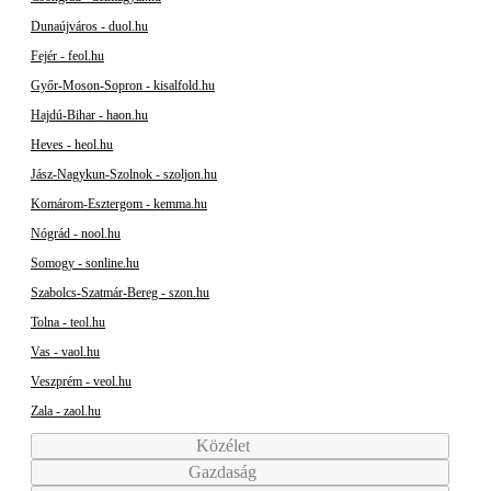
Dunaújváros - duol.hu
Fejér - feol.hu
Győr-Moson-Sopron - kisalfold.hu
Hajdú-Bihar - haon.hu
Heves - heol.hu
Jász-Nagykun-Szolnok - szoljon.hu
Komárom-Esztergom - kemma.hu
Nógrád - nool.hu
Somogy - sonline.hu
Szabolcs-Szatmár-Bereg - szon.hu
Tolna - teol.hu
Vas - vaol.hu
Veszprém - veol.hu
Zala - zaol.hu
Közélet
Gazdaság