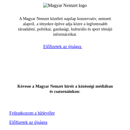
A Magyar Nemzet közéleti napilap konzervatív, nemzeti
alapról, a tényekre építve adja közre a legfontosabb
társadalmi, politikai, gazdasági, kulturális és sport témájú
információkat.
Előfizetek az újságra
Kövesse a Magyar Nemzet híreit a közösségi médiában
és csatornáinkon:
Feliratkozom a hírlevélre
Előfizetek az újságra