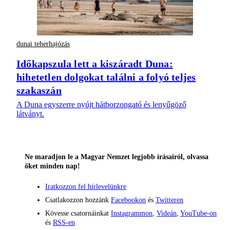
dunai teherhajózás
Időkapszula lett a kiszáradt Duna:
hihetetlen dolgokat találni a folyó teljes
szakaszán
A Duna egyszerre nyújt hátborzongató és lenyűgöző
látványt.
Ne maradjon le a Magyar Nemzet legjobb írásairól, olvassa
őket minden nap!
Iratkozzon fel hírlevelünkre
Csatlakozzon hozzánk
Facebookon
és
Twitteren
Kövesse csatornáinkat
Instagrammon
,
Videán
,
YouTube-on
és
RSS-en