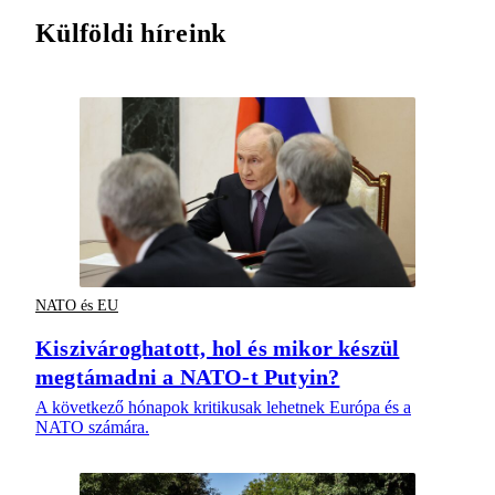
Külföldi híreink
NATO és EU
Kiszivároghatott, hol és mikor készül
megtámadni a NATO-t Putyin?
A következő hónapok kritikusak lehetnek Európa és a
NATO számára.