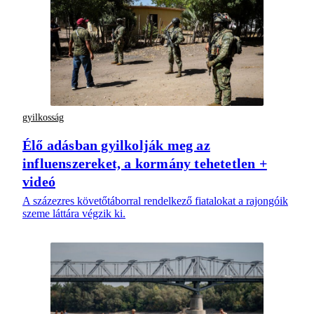
gyilkosság
Élő adásban gyilkolják meg az
influenszereket, a kormány tehetetlen +
videó
A százezres követőtáborral rendelkező fiatalokat a rajongóik
szeme láttára végzik ki.