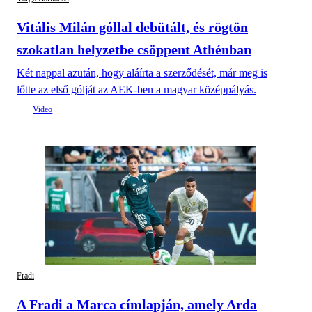
Vitális Milán góllal debütált, és rögtön
szokatlan helyzetbe csöppent Athénban
Két nappal azután, hogy aláírta a szerződését, már meg is
lőtte az első gólját az AEK-ben a magyar középpályás.
Fradi
A Fradi a Marca címlapján, amely Arda