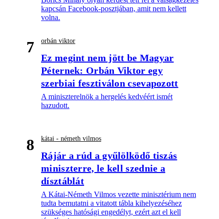
kapcsán Facebook-posztjában, amit nem kellett
volna.
orbán viktor
7
Ez megint nem jött be Magyar
Péternek: Orbán Viktor egy
szerbiai fesztiválon csevapozott
A miniszterelnök a hergelés kedvéért ismét
hazudott.
kátai - németh vilmos
8
Rájár a rúd a gyűlölködő tiszás
miniszterre, le kell szednie a
dísztáblát
A Kátai-Németh Vilmos vezette minisztérium nem
tudta bemutatni a vitatott tábla kihelyezéséhez
szükséges hatósági engedélyt, ezért azt el kell