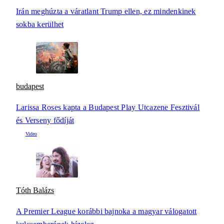
Irán meghúzta a váratlant Trump ellen, ez mindenkinek
sokba kerülhet
budapest
Larissa Roses kapta a Budapest Play Utcazene Fesztivál
és Verseny fődíját
Tóth Balázs
A Premier League korábbi bajnoka a magyar válogatott