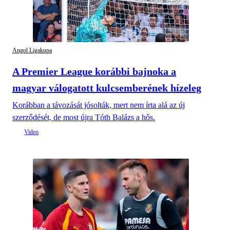
Angol Ligakupa
A Premier League korábbi bajnoka a
magyar válogatott kulcsemberének hízeleg
Korábban a távozását jósolták, mert nem írta alá az új
szerződését, de most újra Tóth Balázs a hős.