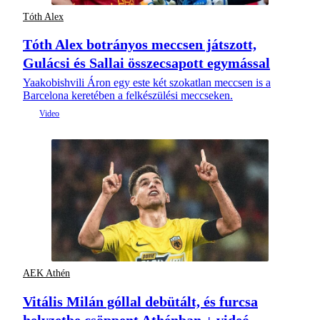
Tóth Alex
Tóth Alex botrányos meccsen játszott,
Gulácsi és Sallai összecsapott egymással
Yaakobishvili Áron egy este két szokatlan meccsen is a
Barcelona keretében a felkészülési meccseken.
AEK Athén
Vitális Milán góllal debütált, és furcsa
helyzetbe csöppent Athénban + videó