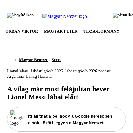
ORBÁN VIKTOR
MAGYAR PÉTER
TISZA-KORMÁNY
Magyar Nemzet
Sport
Lionel Messi
labdarúgó-vb 2026
labdarúgó-vb 2026 podcast
Argentína
Erling Haaland
A világ már most félájultan hever
Lionel Messi lábai előtt
Itt állíthatja be, hogy a Google keresőben
elsők között legyen a Magyar Nemzet