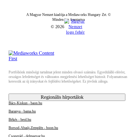
A Magyar Nemzet kiadója a Mediaworks Hungary Zrt. ©
Minden jog fenntartva
© 2026
Portfóliónk minőségi tartalmat jelent minden olvasó számára. Egyedülálló elérést,
országos lefedettséget és változatos megjelenési lehetőséget biztosít. Folyamatosan
keressük az új irányokat és fejlődési lehetőségeket. Ez jövőnk záloga.
Regionális hírportálok
Bács-Kiskun - baon.hu
Baranya - bama.hu
Békés - beol.hu
Borsod-Abaúj-Zemplén - boon.hu
Csongrád - delmagyar.hu