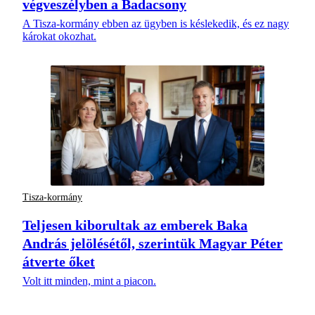
végveszélyben a Badacsony
A Tisza-kormány ebben az ügyben is késlekedik, és ez nagy
károkat okozhat.
Tisza-kormány
Teljesen kiborultak az emberek Baka
András jelölésétől, szerintük Magyar Péter
átverte őket
Volt itt minden, mint a piacon.