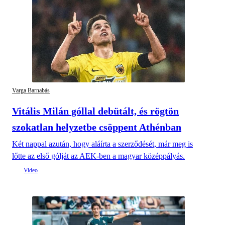
Varga Barnabás
Vitális Milán góllal debütált, és rögtön
szokatlan helyzetbe csöppent Athénban
Két nappal azután, hogy aláírta a szerződését, már meg is
lőtte az első gólját az AEK-ben a magyar középpályás.