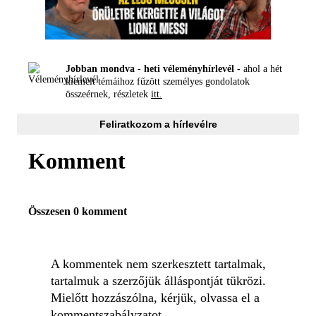
Jobban mondva - heti véleményhírlevél -
ahol a hét
kiemelt témáihoz fűzött személyes gondolatok
összeérnek, részletek
itt.
Feliratkozom a hírlevélre
Komment
Összesen 0 komment
A kommentek nem szerkesztett tartalmak,
tartalmuk a szerzőjük álláspontját tükrözi.
Mielőtt hozzászólna, kérjük, olvassa el a
kommentszabályzatot
.