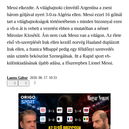
Messi elkezdte. A világbajnoki címvédő Argentína a zseni
három góljával nyert 3-0-ra Algéria ellen. Messi ezzel 16 gólnál
tart a világbajnokságok történetébenm s minden bizonnyal ezen
a vb-n át is veheti a vezetést ebben a mutatóban a német
Miroslav Klosétól. Ám nem csak Messi van a világon. Az élete
első vb-szereplését Irak ellen kezdő norvég Haaland duplázott
Irak ellen, a franica Mbappé pedig egy félidőnyi szenvedés
után szintén beköszönt Szenegálnak. Itt a Rapid sport vb-
különkiadásának újabb adása, a főszerepben Lionel Messi.
Lantos Gábor
2026. 06. 17. 10:33
0
0
0