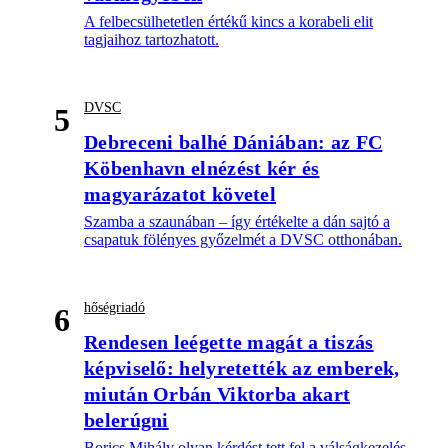
A felbecsülhetetlen értékű kincs a korabeli elit
tagjaihoz tartozhatott.
DVSC
5
Debreceni balhé Dániában: az FC
Köbenhavn elnézést kér és
magyarázatot követel
Szamba a szaunában – így értékelte a dán sajtó a
csapatuk fölényes győzelmét a DVSC otthonában.
hőségriadó
6
Rendesen leégette magát a tiszás
képviselő: helyretették az emberek,
miután Orbán Viktorba akart
belerúgni
Borics Mihály olyan kérdést tett fel a válságkezelés