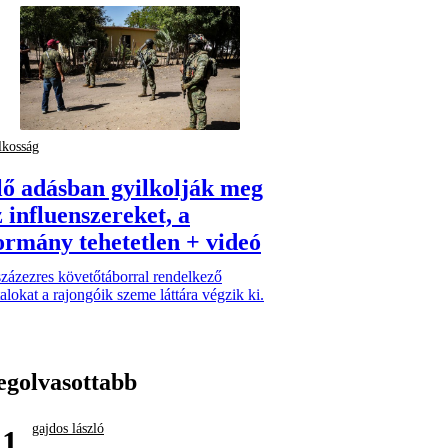
lkosság
lő adásban gyilkolják meg
 influenszereket, a
ormány tehetetlen + videó
zázezres követőtáborral rendelkező
talokat a rajongóik szeme láttára végzik ki.
egolvasottabb
gajdos lászló
1