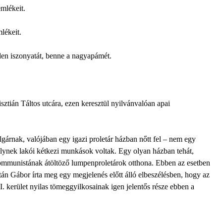
mlékeit.
lékeit.
n iszonyatát, benne a nagyapámét.
sztián Táltos utcára, ezen keresztül nyilvánvalóan apai
olgárnak, valójában egy igazi proletár házban nőtt fel – nem egy
lynek lakói kétkezi munkások voltak. Egy olyan házban tehát,
 kommunistának átöltöző lumpenproletárok otthona. Ebben az esetben
ltán Gábor írta meg egy megjelenés előtt álló elbeszélésben, hogy az
I. kerület nyilas tömeggyilkosainak igen jelentős része ebben a