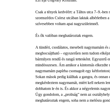
Ezt írja Ungváry Krisztián.
Csak a tények kedvéért: a Táltos utca 7–9.-ben 
szomszédos Csörsz utcában laktak albérletben a 
szívesebben voltam apai nagyszüleimnél.
És ők valóban meghatároztak engem.
A tündéri, csodálatos, mesebeli nagymamám és 
megbocsájtható – egyszerűen nem tudom elképze
bármilyen rendű és rangú tettesként. Egyszerű 
mindösszesen. Ám amikor a kintornás elkezdte nye
nagymamám papírba csomagolt egy kétforintost,
Sokan mások pedig kiálltak a gangra, és onnan d
megkérdeztem nagymamát, miért kell nekem lem
dobhatom le én is. És akkor a négyelemis nagy
Úgy gondolom, a „proliság” nem az osztályhelyze
meghatároztak engem, soha nem a melósra gondo