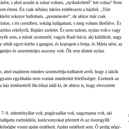
ként, s ahol azután is sokat voltam, „nyilaskeltető” lett volna? Nem
élem érteni. Én csak néhány lakóra emlékszem a házból. „Túri
ekként sokszor hallottam, „postamester”, de akkor már csak
falon, s én csendben, sokáig hallgattam, s meg voltam illetődve. És
zédos erkélyről, Bajtárs szeletet. És nem tudom, nyilas volt-e vagy
yék sem, a másik szomszéd, vagyis Rudi bácsi, aki kidülledt, nagy
 sétált egyet körbe a gangon, és kopogott a botja, és Mária néni, az
gteljes és szeretetteljes asszony volt. Ők sem tűntek nyilas
n, ahol majdnem minden szomszédja tudhatott arról, hogy a lakók
ugyanis egyáltalán nem vontak mindenkit felelősségre. Ezeknek az
áz történetéről fikciókat talál ki, de ahhoz is, hogy elvesztette
–9. süteményillat volt, pogácsaillat volt, nagymama volt, aki
hallgatta zsebrádión, karácsonyokat jelentett és az összegyűlt
m kétségbe vonni apám emlékeit. Apám emlékeit sem. Ő pedig négy-