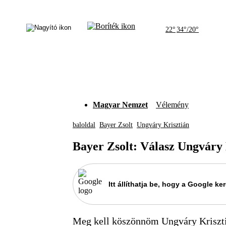
22°
34°/20°
Magyar Nemzet
Vélemény
baloldal
Bayer Zsolt
Ungváry Krisztián
Bayer Zsolt: Válasz Ungváry
Itt állíthatja be, hogy a Google 
Meg kell köszönnöm Ungváry Kriszti