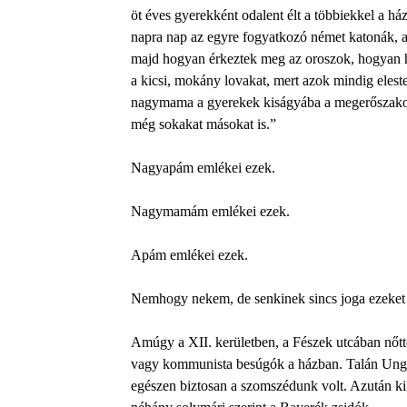
öt éves gyerekként odalent élt a többiekkel a há
napra nap az egyre fogyatkozó német katonák, a
majd hogyan érkeztek meg az oroszok, hogyan haj
a kicsi, mokány lovakat, mert azok mindig eles
nagymama a gyerekek kiságyába a megerőszakolás
még sokakat másokat is.”
Nagyapám emlékei ezek.
Nagymamám emlékei ezek.
Apám emlékei ezek.
Nemhogy nekem, de senkinek sincs joga ezeket 
Amúgy a XII. kerületben, a Fészek utcában nőtt
vagy kommunista besúgók a házban. Talán Ungv
egészen biztosan a szomszédunk volt. Azután ki