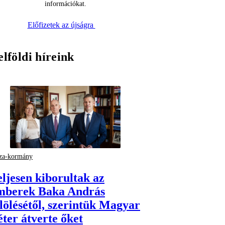
információkat.
Előfizetek az újságra
elföldi híreink
za-kormány
eljesen kiborultak az
mberek Baka András
elölésétől, szerintük Magyar
éter átverte őket