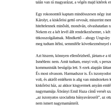
talán van rá magyarázat, a végén majd kitérek err
Egy rokonomtól kaptam mindösszesen négy irato
Károlyt, a kiskőrösi gettó orvosát, miszerint me
hiteltelennek minősíti, mondván, olvashatatlan raj
Nekem ez a két levél állt rendelkezésemre, s k
titkosszolgálatnak. Mindkettő – ahogy Ungváry 
meg tudtam ítélni, semmiféle következménnyel n
Azt hiszem, könnyen ellenőrizhető, jártam-e a t
Ismétlem: nem. Amit tudtam, ennyi volt, s persze
kommunisták besúgója lett. S ezek alapján látta
És most olvasom. Harmadszor is. És iszonyodom
volt, és akiről emlékem is alig van mindezeken 
kiskőrösi ház, az akkor kisgyermek anyám emlék
nagymamája Ábrányi Emil Haza című versét sza
„az iszonyatos szocialista bányavárosról”, az ott
nem ismert nagymamámról.