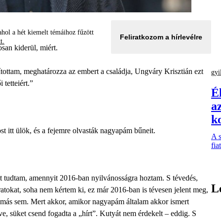
hol a hét kiemelt témáihoz fűzött
Feliratkozom a hírlevélre
tt.
an kiderül, miért.
ottam, meghatározza az embert a családja, Ungváry Krisztián ezt
gyi
tetteiért.”
É
az
k
t itt ülök, és a fejemre olvasták nagyapám bűneit.
A s
fia
yit tudtam, amennyit 2016-ban nyilvánosságra hoztam. S tévedés,
L
tokat, soha nem kértem ki, ez már 2016-ban is tévesen jelent meg,
y más sem. Mert akkor, amikor nagyapám általam akkor ismert
e, süket csend fogadta a „hírt”. Kutyát nem érdekelt – eddig. S