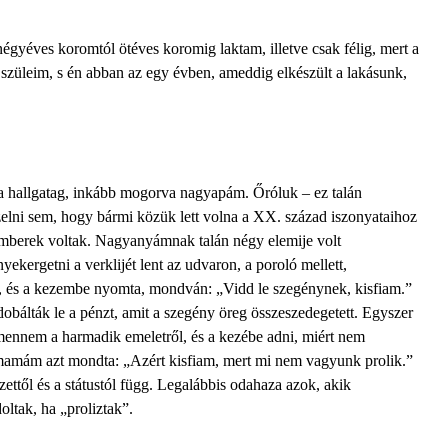
négyéves koromtól ötéves koromig laktam, illetve csak félig, mert a
szüleim, s én abban az egy évben, ameddig elkészült a lakásunk,
a hallgatag, inkább mogorva nagyapám. Őróluk – ez talán
lni sem, hogy bármi közük lett volna a XX. század iszonyataihoz
emberek voltak. Nagyanyámnak talán négy elemije volt
kergetni a verklijét lent az udvaron, a poroló mellett,
 és a kezembe nyomta, mondván: „Vidd le szegénynek, kisfiam.”
obálták le a pénzt, amit a szegény öreg összeszedegetett. Egyszer
ennem a harmadik emeletről, és a kezébe adni, miért nem
mamám azt mondta: „Azért kisfiam, mert mi nem vagyunk prolik.”
ttől és a státustól függ. Legalábbis odahaza azok, akik
ltak, ha „proliztak”.