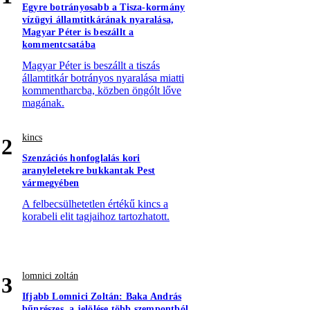
Egyre botrányosabb a Tisza-kormány
vízügyi államtitkárának nyaralása,
Magyar Péter is beszállt a
kommentcsatába
Magyar Péter is beszállt a tiszás
államtitkár botrányos nyaralása miatti
kommentharcba, közben öngólt lőve
magának.
kincs
2
Szenzációs honfoglalás kori
aranyleletekre bukkantak Pest
vármegyében
A felbecsülhetetlen értékű kincs a
korabeli elit tagjaihoz tartozhatott.
lomnici zoltán
3
Ifjabb Lomnici Zoltán: Baka András
bűnrészes, a jelölése több szempontból