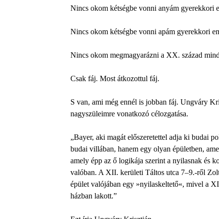
Nincs okom kétségbe vonni anyám gyerekkori e
Nincs okom kétségbe vonni apám gyerekkori em
Nincs okom megmagyarázni a XX. század minde
Csak fáj. Most átkozottul fáj.
S van, ami még ennél is jobban fáj. Ungváry Kri
nagyszüleimre vonatkozó célozgatása.
„Bayer, aki magát előszeretettel adja ki budai p
budai villában, hanem egy olyan épületben, ame
amely épp az ő logikája szerint a nyilasnak és
valóban. A XII. kerületi Táltos utca 7–9.-ről Zo
épület valójában egy »nyilaskeltető«, mivel a XI
házban lakott.”