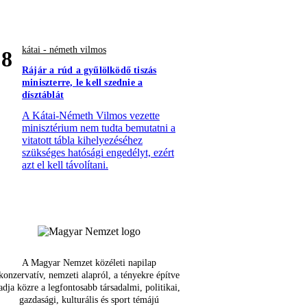
kátai - németh vilmos
8
Rájár a rúd a gyűlölködő tiszás
miniszterre, le kell szednie a
dísztáblát
A Kátai-Németh Vilmos vezette
minisztérium nem tudta bemutatni a
vitatott tábla kihelyezéséhez
szükséges hatósági engedélyt, ezért
azt el kell távolítani.
A Magyar Nemzet közéleti napilap
konzervatív, nemzeti alapról, a tényekre építve
adja közre a legfontosabb társadalmi, politikai,
gazdasági, kulturális és sport témájú