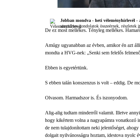
Jobban mondva - heti véleményhírlevél -
a
személyes gondolatok összeérnek, részletek
i
De ez most mellékes. Tényleg mellékes. Hamaros
Amúgy ugyanabban az évben, amikor én azt állít
mondta a HVG-nek: „Senki sem felelős felmenői 
Ebben is egyetértünk.
S ebben talán konszenzus is volt – eddig. De mos
Olvasom. Harmadszor is. És iszonyodom.
Alig-alig tudtam minderről valamit. Illetve ann
hogy kikértem volna a nagyapámra vonatkozó ira
de nem tulajdonítottam neki jelentőséget, ahog
dolgait nyilvánosságra hoztam, idestova nyolc év