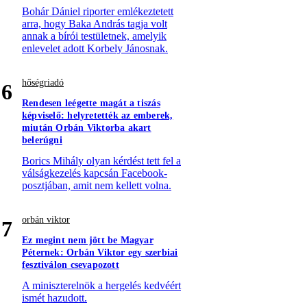
Bohár Dániel riporter emlékeztetett
arra, hogy Baka András tagja volt
annak a bírói testületnek, amelyik
enlevelet adott Korbely Jánosnak.
hőségriadó
6
Rendesen leégette magát a tiszás
képviselő: helyretették az emberek,
miután Orbán Viktorba akart
belerúgni
Borics Mihály olyan kérdést tett fel a
válságkezelés kapcsán Facebook-
posztjában, amit nem kellett volna.
orbán viktor
7
Ez megint nem jött be Magyar
Péternek: Orbán Viktor egy szerbiai
fesztiválon csevapozott
A miniszterelnök a hergelés kedvéért
ismét hazudott.