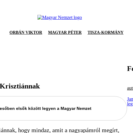
ORBÁN VIKTOR
MAGYAR PÉTER
TISZA-KORMÁNY
F
 Krisztiánnak
aut
Ja
le
keresőben elsők között legyen a Magyar Nemzet
ánnak, hogy mindaz, amit a nagyapámról megírt,