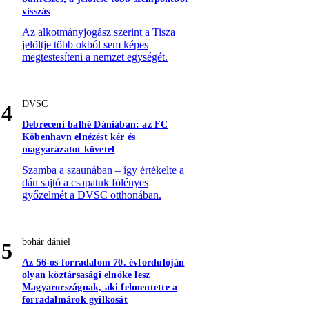
visszás
Az alkotmányjogász szerint a Tisza
jelöltje több okból sem képes
megtestesíteni a nemzet egységét.
DVSC
4
Debreceni balhé Dániában: az FC
Köbenhavn elnézést kér és
magyarázatot követel
Szamba a szaunában – így értékelte a
dán sajtó a csapatuk fölényes
győzelmét a DVSC otthonában.
bohár dániel
5
Az 56-os forradalom 70. évfordulóján
olyan köztársasági elnöke lesz
Magyarországnak, aki felmentette a
forradalmárok gyilkosát