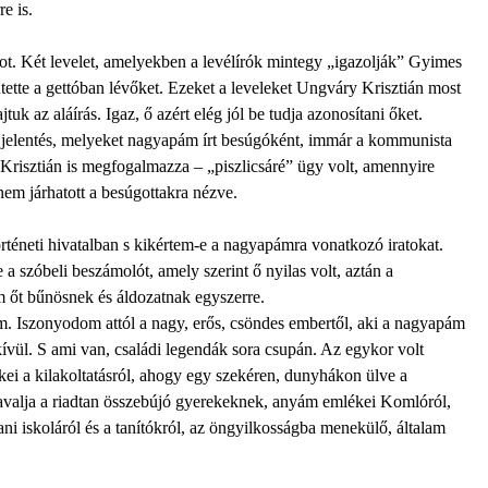
e is.
t. Két levelet, amelyekben a levélírók mintegy „igazolják” Gyimes
ntette a gettóban lévőket. Ezeket a leveleket Ungváry Krisztián most
tuk az aláírás. Igaz, ő azért elég jól be tudja azonosítani őket.
ét jelentés, melyeket nagyapám írt besúgóként, immár a kommunista
Krisztián is megfogalmazza – „piszlicsáré” ügy volt, amennyire
em járhatott a besúgottakra nézve.
örténeti hivatalban s kikértem-e a nagyapámra vonatkozó iratokat.
 a szóbeli beszámolót, amely szerint ő nyilas volt, aztán a
m őt bűnösnek és áldozatnak egyszerre.
. Iszonyodom attól a nagy, erős, csöndes embertől, aki a nagyapám
kívül. S ami van, családi legendák sora csupán. Az egykor volt
ei a kilakoltatásról, ahogy egy szekéren, dunyhákon ülve a
valja a riadtan összebújó gyerekeknek, anyám emlékei Komlóról,
ani iskoláról és a tanítókról, az öngyilkosságba menekülő, általam