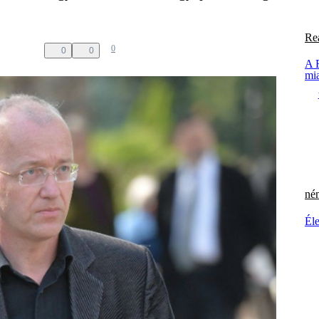
Re
0
0
0
A 
mia
né
Éle