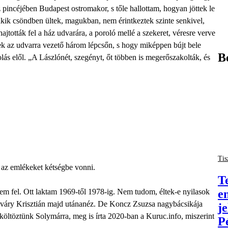
z pincéjében Budapest ostromakor, s tőle hallottam, hogyan jöttek le
kik csöndben ültek, magukban, nem érintkeztek szinte senkivel,
tották fel a ház udvarára, a poroló mellé a szekeret, véresre verve
tek az udvarra vezető három lépcsőn, s hogy miképpen bújt bele
B
 elől. „A Lászlónét, szegényt, őt többen is megerőszakolták, és
Tis
az emlékeket kétségbe vonni.
T
e
em fel. Ott laktam 1969-től 1978-ig. Nem tudom, éltek-e nyilasok
áry Krisztián majd utánanéz. De Koncz Zsuzsa nagybácsikája
j
költöztünk Solymárra, meg is írta 2020-ban a Kuruc.info, miszerint
P