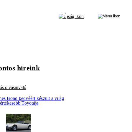
ontos híreink
ós olvasnivaló
mes Bond kedvéért készült a világ
gértékesebb Toyotája