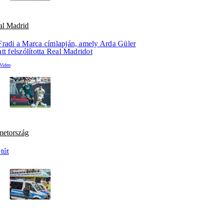
al Madrid
Fradi a Marca címlapján, amely Arda Güler
tt felszólította Real Madridot
metország
tút