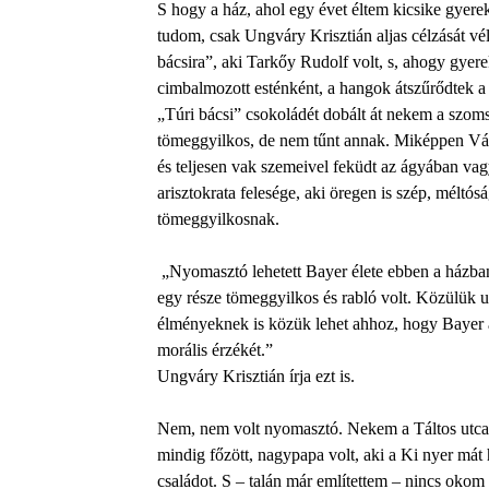
S hogy a ház, ahol egy évet éltem kicsike gyerek
tudom, csak Ungváry Krisztián aljas célzását v
bácsira”, aki Tarkőy Rudolf volt, s, ahogy gyer
cimbalmozott esténként, a hangok átszűrődtek a 
„Túri bácsi” csokoládét dobált át nekem a szoms
tömeggyilkos, de nem tűnt annak. Miképpen Vár
és teljesen vak szemeivel feküdt az ágyában vagy
arisztokrata felesége, aki öregen is szép, méltósá
tömeggyilkosnak.
„Nyomasztó lehetett Bayer élete ebben a házba
egy része tömeggyilkos és rabló volt. Közülük 
élményeknek is közük lehet ahhoz, hogy Bayer a h
morális érzékét.”
Ungváry Krisztián írja ezt is.
Nem, nem volt nyomasztó. Nekem a Táltos utca 7
mindig főzött, nagypapa volt, aki a Ki nyer mát 
családot. S – talán már említettem – nincs oko