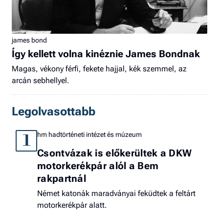
james bond
Így kellett volna kinéznie James Bondnak
Magas, vékony férfi, fekete hajjal, kék szemmel, az
arcán sebhellyel.
Legolvasottabb
hm hadtörténeti intézet és múzeum
1
Csontvázak is előkerültek a DKW
motorkerékpár alól a Bem
rakpartnál
Német katonák maradványai feküdtek a feltárt
motorkerékpár alatt.