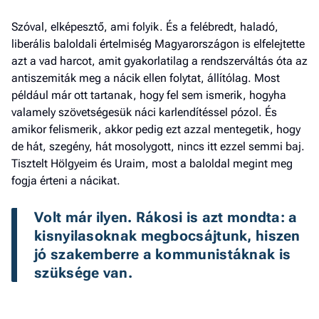
Szóval, elképesztő, ami folyik. És a felébredt, haladó,
liberális baloldali értelmiség Magyarországon is elfelejtette
azt a vad harcot, amit gyakorlatilag a rendszerváltás óta az
antiszemiták meg a nácik ellen folytat, állítólag. Most
például már ott tartanak, hogy fel sem ismerik, hogyha
valamely szövetségesük náci karlendítéssel pózol. És
amikor felismerik, akkor pedig ezt azzal mentegetik, hogy
de hát, szegény, hát mosolygott, nincs itt ezzel semmi baj.
Tisztelt Hölgyeim és Uraim, most a baloldal megint meg
fogja érteni a nácikat.
Volt már ilyen. Rákosi is azt mondta: a 
kisnyilasoknak megbocsájtunk, hiszen 
jó szakemberre a kommunistáknak is 
szüksége van.