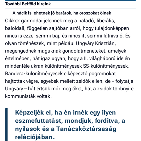
További Belföld híreink
a h
A nácik is lehetnek jó barátok, ha oroszokat ölnek
E
Cikkek garmadái jelennek meg a haladó, liberális,
a
baloldali, független sajtóban arról, hogy tulajdonképpen
ú
nincs is ezzel semmi baj, és nincs itt semmi látnivaló. És
olyan történészek, mint például Ungváry Krisztián,
megengednek maguknak gondolatmeneteket, amelyek
értelmében, hát igaz ugyan, hogy a II. világháború idején
mindenféle ukrán különítményesek SS-különítményesek,
Bandera-különítményesek elképesztő pogromokat
hajtottak végre, egyebek mellett zsidók ellen, de – folytatja
Ungváry – hát értsük már meg őket, hát a zsidók többnyire
kommunisták voltak.
Képzeljék el, ha én írnék egy ilyen 
eszmefuttatást, mondjuk, fordítva, a 
nyilasok és a Tanácsköztársaság 
relációjában.