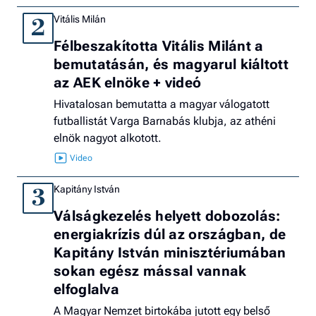
Vitális Milán
2
Félbeszakította Vitális Milánt a
bemutatásán, és magyarul kiáltott
az AEK elnöke + videó
Hivatalosan bemutatta a magyar válogatott
futballistát Varga Barnabás klubja, az athéni
elnök nagyot alkotott.
Kapitány István
3
Válságkezelés helyett dobozolás:
energiakrízis dúl az országban, de
Kapitány István minisztériumában
sokan egész mással vannak
elfoglalva
A Magyar Nemzet birtokába jutott egy belső