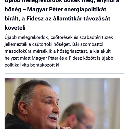
Újabb melegrekordok dőltek meg, enyhül a
hőség – Magyar Péter energiapolitikát
bírált, a Fidesz az államtitkár távozását
követeli
Újabb melegrekordok, csőtörések és szabadtéri tüzek
jellemezték a csütörtöki hőséget. Bár szombattól
másodfokúra mérséklik a hőségriasztást, a kialakult
helyzet miatt Magyar Péter és a Fidesz között is újabb
politikai vita bontakozott ki.