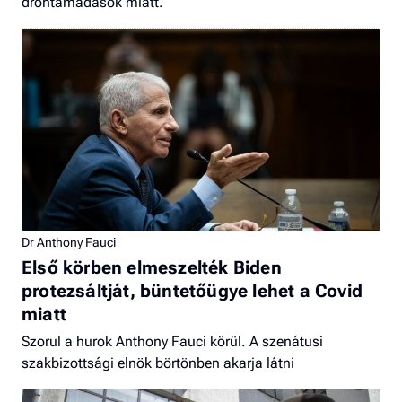
dróntámadások miatt.
Dr Anthony Fauci
Első körben elmeszelték Biden
protezsáltját, büntetőügye lehet a Covid
miatt
Szorul a hurok Anthony Fauci körül. A szenátusi
szakbizottsági elnök börtönben akarja látni