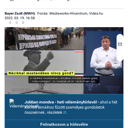
Bayer Zsolt (MWH)
Forrás: Mediaworks-Hírcentrum, Videa.hu
2022. 03. 19. 16:58
0
0
0
Jobban mondva - heti véleményhírlevél -
ahol a hét
Jobb
kiemelt témáihoz fűzött személyes gondolatok
- het
összeérnek, részletek
itt.
véle
Feliratkozom a hírlevélre
Fe