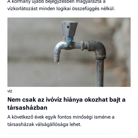
A kormány újabb bejegyzésben magyarázta a
vízkorlátozást minden logikai összefüggés nélkül.
víz
Nem csak az ivóvíz hiánya okozhat bajt a
társasházban
A következő évek egyik fontos minőségi ismérve a
társasházak válságállósága lehet.