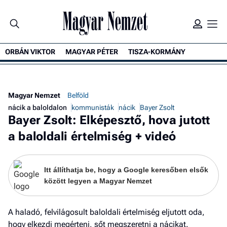
ORBÁN VIKTOR
MAGYAR PÉTER
TISZA-KORMÁNY
K
Magyar Nemzet
Belföld
nácik a baloldalon
kommunisták
nácik
Bayer Zsolt
Bayer Zsolt: Elképesztő, hova jutott
a baloldali értelmiség + videó
Itt állíthatja be, hogy a Google keresőben elsők
között legyen a Magyar Nemzet
A haladó, felvilágosult baloldali értelmiség eljutott oda,
hogy elkezdi megérteni, sőt megszeretni a nácikat.