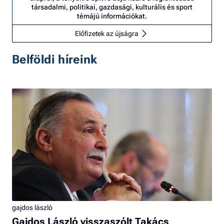
társadalmi, politikai, gazdasági, kulturális és sport
témájú információkat.
Előfizetek az újságra
Belföldi híreink
gajdos lászló
Gajdos László visszaszólt Takács