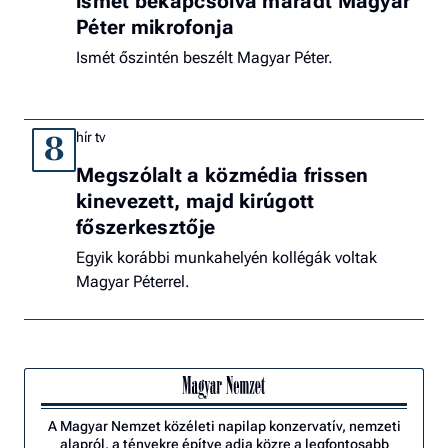
ismét bekapcsolva maradt Magyar
Péter mikrofonja
Ismét őszintén beszélt Magyar Péter.
hír tv
8
Megszólalt a közmédia frissen
kinevezett, majd kirúgott
főszerkesztője
Egyik korábbi munkahelyén kollégák voltak
Magyar Péterrel.
A Magyar Nemzet közéleti napilap konzervatív, nemzeti
alapról, a tényekre építve adja közre a legfontosabb