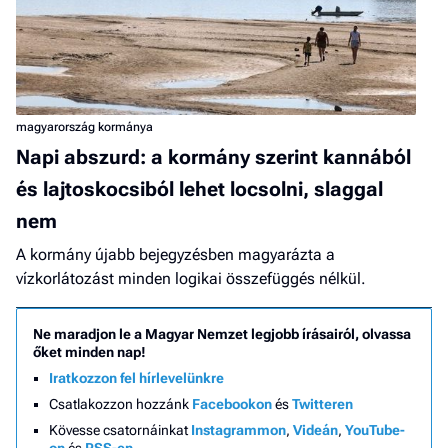
magyarország kormánya
Napi abszurd: a kormány szerint kannából
és lajtoskocsiból lehet locsolni, slaggal
nem
A kormány újabb bejegyzésben magyarázta a
vízkorlátozást minden logikai összefüggés nélkül.
Ne maradjon le a Magyar Nemzet legjobb írásairól, olvassa
őket minden nap!
Iratkozzon fel hírlevelünkre
Csatlakozzon hozzánk
Facebookon
és
Twitteren
Kövesse csatornáinkat
Instagrammon
,
Videán
,
YouTube-
on
és
RSS-en