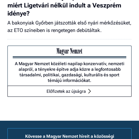
miért Ligetvári nélkül indult a Veszprém
idénye?
A bakonyiak Győrben játszották első nyári mérkőzésüket,
az ETO színeiben is rengetegen debütáltak.
A Magyar Nemzet közéleti napilap konzervatív, nemzeti
alapról, a tényekre építve adja közre a legfontosabb
társadalmi, politikai, gazdasági, kulturális és sport
témájú információkat.
Előfizetek az újságra
Kövesse a Magyar Nemzet híreit a közösségi