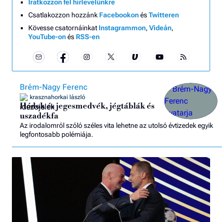
Iratkozzon fel hírlevelünkre
Csatlakozzon hozzánk
Facebookon
és
Twitteren
Kövesse csatornáinkat
Instagrammon
,
Videán
,
YouTube-on
és
RSS-en
Brém-Nagy Ferenc
krasznahorkai lászló
Hódok és jegesmedvék, jégtáblák és
uszadékfa
Az irodalomról szóló széles vita lehetne az utolsó évtizedek egyik
legfontosabb polémiája.