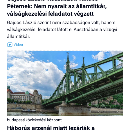
Péternek: Nem nyaralt az államtitkár,
válságkezelési feladatot végzett
Gajdos László szerint nem szabadságon volt, hanem
válságkezelési feladatot látott el Ausztriában a vízügyi
államtitkár.
budapesti közlekedési központ
Háborús arzenál miatt lezárják a