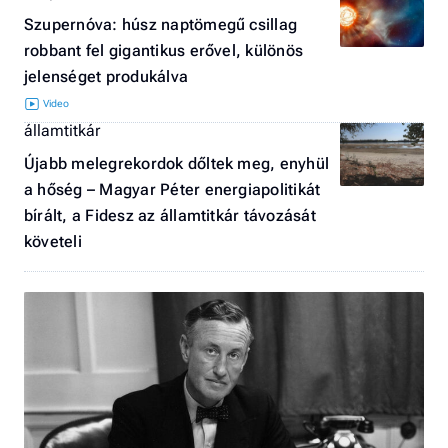
Szupernóva: húsz naptömegű csillag
robbant fel gigantikus erővel, különös
jelenséget produkálva
államtitkár
Újabb melegrekordok dőltek meg, enyhül
a hőség – Magyar Péter energiapolitikát
bírált, a Fidesz az államtitkár távozását
követeli