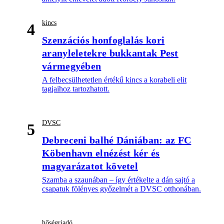
kincs
4
Szenzációs honfoglalás kori
aranyleletekre bukkantak Pest
vármegyében
A felbecsülhetetlen értékű kincs a korabeli elit
tagjaihoz tartozhatott.
DVSC
5
Debreceni balhé Dániában: az FC
Köbenhavn elnézést kér és
magyarázatot követel
Szamba a szaunában – így értékelte a dán sajtó a
csapatuk fölényes győzelmét a DVSC otthonában.
hőségriadó