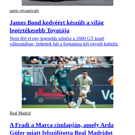
autós olvasnivaló
James Bond kedvéért készült a világ
legértékesebb Toyotája
Nem fért el egy legendás színész a 2000 GT kupé
változatában, építettek hát a forgatásra két egyedi kabriót.
Real Madrid
A Fradi a Marca címlapján, amely Arda
Güler miatt felszólította Real Madridot