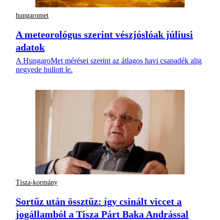
hungaromet
A meteorológus szerint vészjóslóak júliusi
adatok
A HungaroMet mérései szerint az átlagos havi csapadék alig
negyede hullott le.
Tisza-kormány
Sortűz után össztűz: így csinált viccet a
jogállamból a Tisza Párt Baka Andrással