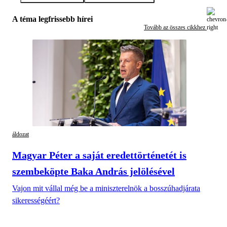
A téma legfrissebb hírei
Tovább az összes cikkhez
áldozat
Magyar Péter a saját eredettörténetét is
szembeköpte Baka András jelölésével
Vajon mit vállal még be a miniszterelnök a bosszúhadjárata
sikerességéért?