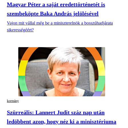
Magyar Péter a saját eredettörténetét is
szembeköpte Baka András jelölésével
Vajon mit vállal még be a miniszterelnök a bosszúhadjárata
sikerességéért?
kormány
Szürreális: Lannert Judit száz nap után
ledöbbent azon, hogy néz ki a minisztériuma