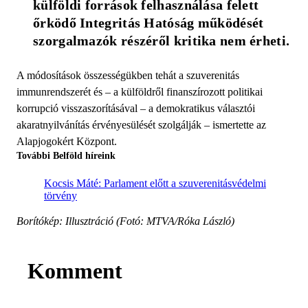
külföldi források felhasználása felett 
őrködő Integritás Hatóság működését 
szorgalmazók részéről kritika nem érheti.
A módosítások összességükben tehát a szuverenitás
immunrendszerét és – a külföldről finanszírozott politikai
korrupció visszaszorításával – a demokratikus választói
akaratnyilvánítás érvényesülését szolgálják – ismertette az
Alapjogokért Központ.
További Belföld híreink
Kocsis Máté: Parlament előtt a szuverenitásvédelmi
törvény
Borítókép: Illusztráció (Fotó: MTVA/Róka László)
Komment