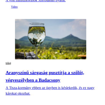
A volt miniszterelnök Szerbiában nyaral.
tokaj
Aranyszínű sárgaság pusztítja a szőlőt,
végveszélyben a Badacsony
A Tisza-kormány ebben az ügyben is késlekedik, és ez nagy
károkat okozhat.