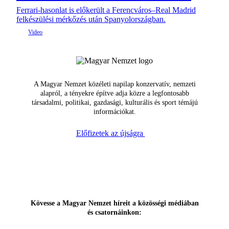
Ferrari-hasonlat is előkerült a Ferencváros–Real Madrid
felkészülési mérkőzés után Spanyolországban.
A Magyar Nemzet közéleti napilap konzervatív, nemzeti
alapról, a tényekre építve adja közre a legfontosabb
társadalmi, politikai, gazdasági, kulturális és sport témájú
információkat.
Előfizetek az újságra
Kövesse a Magyar Nemzet híreit a közösségi médiában
és csatornáinkon: