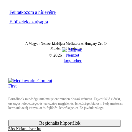
Feliratkozom a hírlevélre
Előfizetek az újságra
A Magyar Nemzet kiadója a Mediaworks Hungary Zrt. ©
Minden jog fenntartva
© 2026
Portfóliónk minőségi tartalmat jelent minden olvasó számára. Egyedülálló elérést,
országos lefedettséget és változatos megjelenési lehetőséget biztosít. Folyamatosan
keressük az új irányokat és fejlődési lehetőségeket. Ez jövőnk záloga.
Regionális hírportálok
Bács-Kiskun - baon.hu