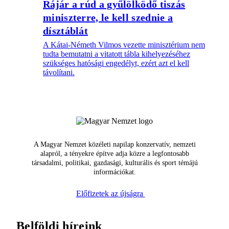
Rájár a rúd a gyűlölködő tiszás
miniszterre, le kell szednie a
dísztáblát
A Kátai-Németh Vilmos vezette minisztérium nem
tudta bemutatni a vitatott tábla kihelyezéséhez
szükséges hatósági engedélyt, ezért azt el kell
távolítani.
A Magyar Nemzet közéleti napilap konzervatív, nemzeti
alapról, a tényekre építve adja közre a legfontosabb
társadalmi, politikai, gazdasági, kulturális és sport témájú
információkat.
Előfizetek az újságra
Belföldi híreink