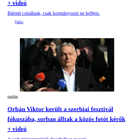
+ videó
Bármit csinálnak, csak kormányozni ne kelljen.
szerbia
Orbán Viktor került a szerbiai fesztivál
fókuszába, sorban álltak a közös fotót kérők
+ videó