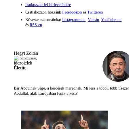
Iratkozzon fel hírlevelünkre
Csatlakozzon hozzánk
Facebookon
és
Twitteren
Kövesse csatornáinkat
Instagrammon
,
Videán
,
YouTube-on
és
RSS-en
Hegyi Zoltán
németország
Életút
Bár Abdulnak vége, a kérdések maradnak. Mi lesz a többi, több tízezer
Abdullal, akik Európában fenik a kést?