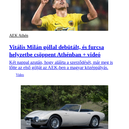
AEK Athén
Vitális Milán góllal debütált, és furcsa
helyzetbe csöppent Athénban + videó
Két nappal azután, hogy aláírta a szerződését, már meg is
lőtte az első gólját az AEK-ben a magyar középpályás.