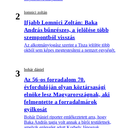
lomnici zoltán
2
Ifjabb Lomnici Zoltán: Baka
András bűnrészes, a jelölése több
szempontból visszás
Az alkotmányjogász szerint a Tisza jelöltje több
okból sem képes megtestesíteni a nemzet egységét.
bohár dániel
3
Az 56-os forradalom 70.
évfordulóján olyan köztársasági
elnöke lesz Magyarországnak, aki
felmentette a forradalmárok
gyilkosát
Bohár Dániel riporter emlékeztetett arra, hogy
Baka András tagja volt annak a bírói testületnek,
amelyik enlevelet adott Korbely Jánosnak.