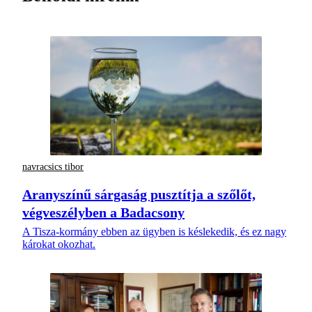
navracsics tibor
Aranyszínű sárgaság pusztítja a szőlőt,
végveszélyben a Badacsony
A Tisza-kormány ebben az ügyben is késlekedik, és ez nagy
károkat okozhat.