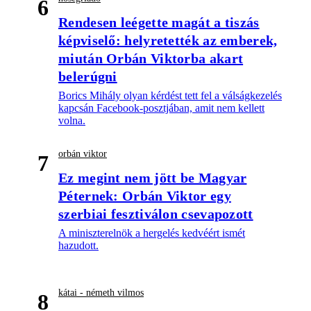
6
Rendesen leégette magát a tiszás
képviselő: helyretették az emberek,
miután Orbán Viktorba akart
belerúgni
Borics Mihály olyan kérdést tett fel a válságkezelés
kapcsán Facebook-posztjában, amit nem kellett
volna.
orbán viktor
7
Ez megint nem jött be Magyar
Péternek: Orbán Viktor egy
szerbiai fesztiválon csevapozott
A miniszterelnök a hergelés kedvéért ismét
hazudott.
kátai - németh vilmos
8