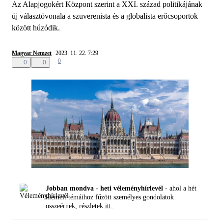
Az Alapjogokért Központ szerint a XXI. század politikájának
új választóvonala a szuverenista és a globalista erőcsoportok
között húzódik.
Magyar Nemzet
2023. 11. 22. 7:29
0
0
0
Jobban mondva - heti véleményhírlevél -
ahol a hét
kiemelt témáihoz fűzött személyes gondolatok
összeérnek, részletek
itt.