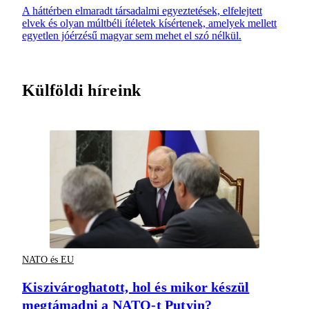
A háttérben elmaradt társadalmi egyeztetések, elfelejtett
elvek és olyan múltbéli ítéletek kísértenek, amelyek mellett
egyetlen jóérzésű magyar sem mehet el szó nélkül.
Külföldi híreink
NATO és EU
Kiszivároghatott, hol és mikor készül
megtámadni a NATO-t Putyin?