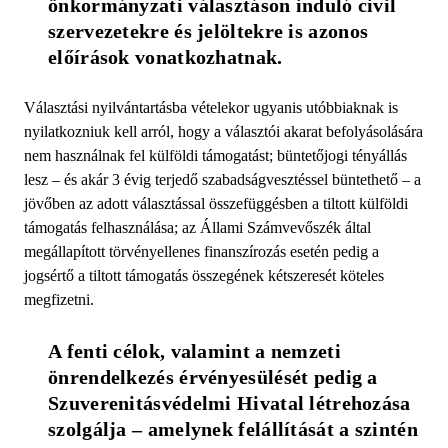
önkormányzati választáson induló civil 
szervezetekre és jelöltekre is azonos 
előírások vonatkozhatnak.
Választási nyilvántartásba vételekor ugyanis utóbbiaknak is
nyilatkozniuk kell arról, hogy a választói akarat befolyásolására
nem használnak fel külföldi támogatást; büntetőjogi tényállás
lesz – és akár 3 évig terjedő szabadságvesztéssel büntethető – a
jövőben az adott választással összefüggésben a tiltott külföldi
támogatás felhasználása; az Állami Számvevőszék által
megállapított törvényellenes finanszírozás esetén pedig a
jogsértő a tiltott támogatás összegének kétszeresét köteles
megfizetni.
A fenti célok, valamint a nemzeti 
önrendelkezés érvényesülését pedig a 
Szuverenitásvédelmi Hivatal létrehozása 
szolgálja – amelynek felállítását a szintén 