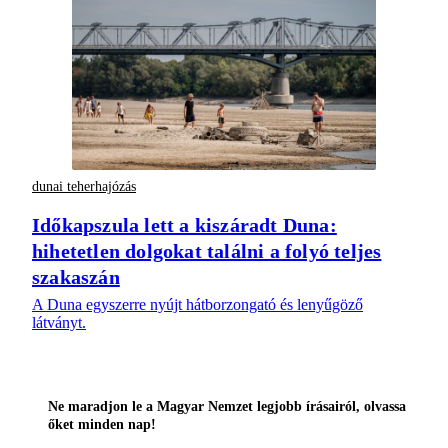
dunai teherhajózás
Időkapszula lett a kiszáradt Duna:
hihetetlen dolgokat találni a folyó teljes
szakaszán
A Duna egyszerre nyújt hátborzongató és lenyűgöző
látványt.
Ne maradjon le a Magyar Nemzet legjobb írásairól, olvassa
őket minden nap!