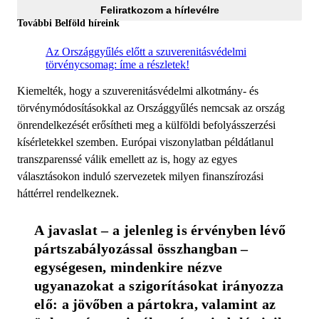
Feliratkozom a hírlevélre
További Belföld híreink
Az Országgyűlés előtt a szuverenitásvédelmi
törvénycsomag: íme a részletek!
Kiemelték, hogy a szuverenitásvédelmi alkotmány- és
törvénymódosításokkal az Országgyűlés nemcsak az ország
önrendelkezését erősítheti meg a külföldi befolyásszerzési
kísérletekkel szemben. Európai viszonylatban példátlanul
transzparenssé válik emellett az is, hogy az egyes
választásokon induló szervezetek milyen finanszírozási
háttérrel rendelkeznek.
A javaslat – a jelenleg is érvényben lévő 
pártszabályozással összhangban – 
egységesen, mindenkire nézve 
ugyanazokat a szigorításokat irányozza 
elő: a jövőben a pártokra, valamint az 