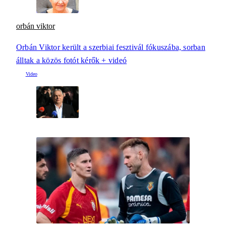
orbán viktor
Orbán Viktor került a szerbiai fesztivál fókuszába, sorban
álltak a közös fotót kérők + videó