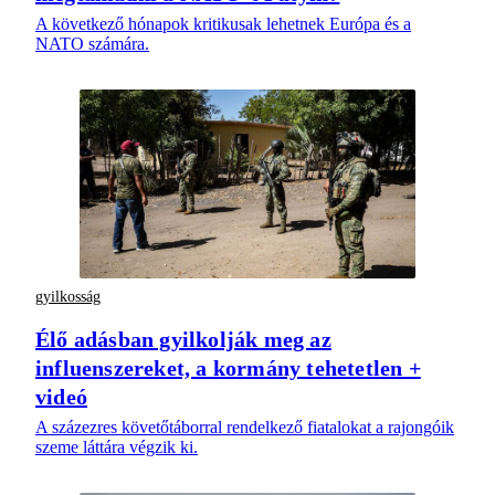
A következő hónapok kritikusak lehetnek Európa és a
NATO számára.
gyilkosság
Élő adásban gyilkolják meg az
influenszereket, a kormány tehetetlen +
videó
A százezres követőtáborral rendelkező fiatalokat a rajongóik
szeme láttára végzik ki.