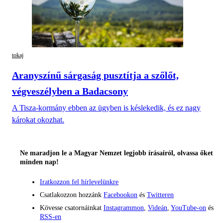
tokaj
Aranyszínű sárgaság pusztítja a szőlőt,
végveszélyben a Badacsony
A Tisza-kormány ebben az ügyben is késlekedik, és ez nagy
károkat okozhat.
Ne maradjon le a Magyar Nemzet legjobb írásairól, olvassa őket
minden nap!
Iratkozzon fel hírlevelünkre
Csatlakozzon hozzánk
Facebookon
és
Twitteren
Kövesse csatornáinkat
Instagrammon
,
Videán
,
YouTube-on
és
RSS-en