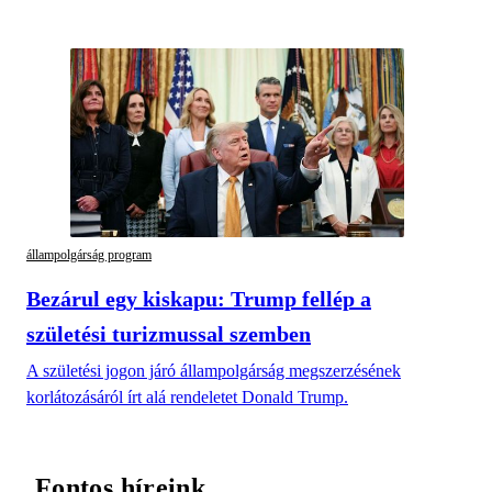
állampolgárság program
Bezárul egy kiskapu: Trump fellép a
születési turizmussal szemben
A születési jogon járó állampolgárság megszerzésének
korlátozásáról írt alá rendeletet Donald Trump.
Fontos híreink