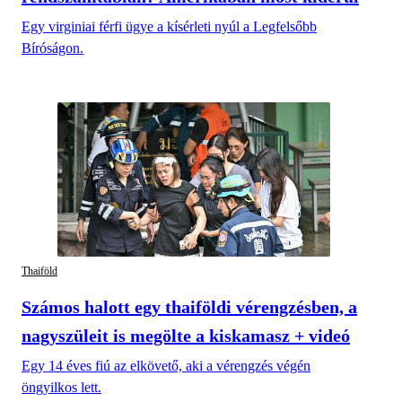
Egy virginiai férfi ügye a kísérleti nyúl a Legfelsőbb
Bíróságon.
Thaiföld
Számos halott egy thaiföldi vérengzésben, a
nagyszüleit is megölte a kiskamasz + videó
Egy 14 éves fiú az elkövető, aki a vérengzés végén
öngyilkos lett.