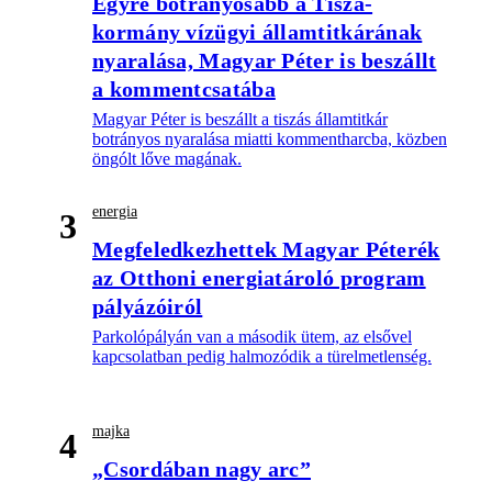
Egyre botrányosabb a Tisza-
kormány vízügyi államtitkárának
nyaralása, Magyar Péter is beszállt
a kommentcsatába
Magyar Péter is beszállt a tiszás államtitkár
botrányos nyaralása miatti kommentharcba, közben
öngólt lőve magának.
energia
3
Megfeledkezhettek Magyar Péterék
az Otthoni energiatároló program
pályázóiról
Parkolópályán van a második ütem, az elsővel
kapcsolatban pedig halmozódik a türelmetlenség.
majka
4
„Csordában nagy arc”