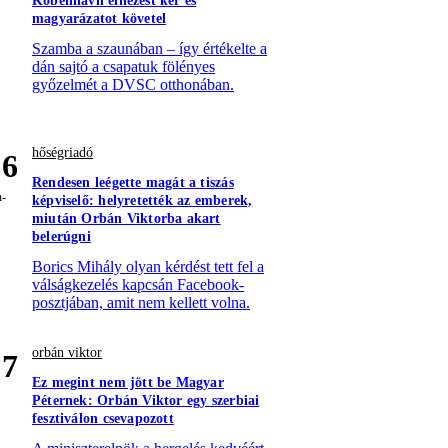
Köbenhavn elnézést kér és
magyarázatot követel
Szamba a szaunában – így értékelte a
dán sajtó a csapatuk fölényes
győzelmét a DVSC otthonában.
hőségriadó
6
Rendesen leégette magát a tiszás
képviselő: helyretették az emberek,
miután Orbán Viktorba akart
belerúgni
Borics Mihály olyan kérdést tett fel a
válságkezelés kapcsán Facebook-
posztjában, amit nem kellett volna.
orbán viktor
7
Ez megint nem jött be Magyar
Péternek: Orbán Viktor egy szerbiai
fesztiválon csevapozott