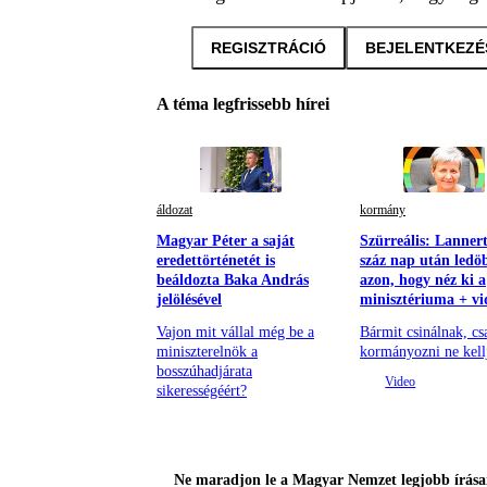
REGISZTRÁCIÓ
BEJELENTKEZÉ
A téma legfrissebb hírei
áldozat
kormány
Magyar Péter a saját
Szürreális: Lanner
eredettörténetét is
száz nap után ledö
beáldozta Baka András
azon, hogy néz ki a
jelölésével
minisztériuma + vi
Vajon mit vállal még be a
Bármit csinálnak, cs
miniszterelnök a
kormányozni ne kell
bosszúhadjárata
sikerességéért?
Ne maradjon le a Magyar Nemzet legjobb írásai