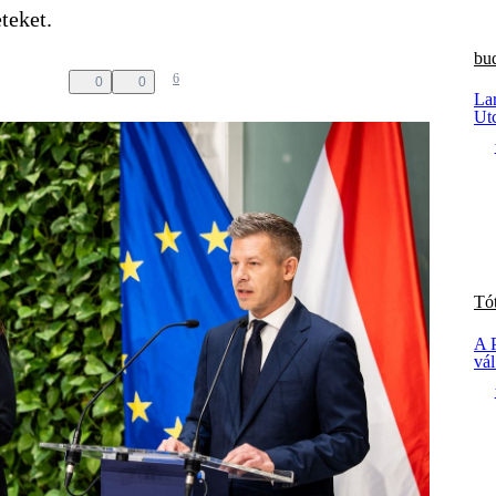
teket.
bu
6
0
0
La
Utc
Tó
A 
vá