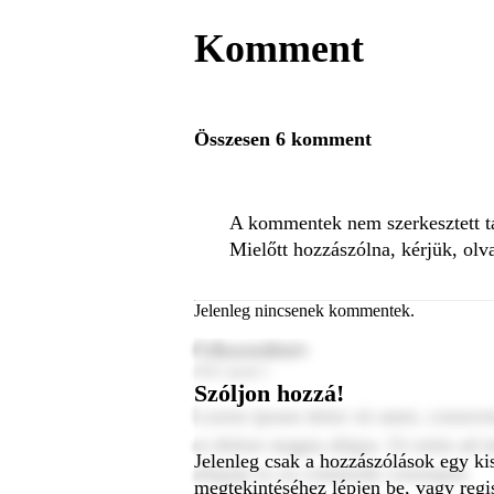
Komment
Összesen 6 komment
A kommentek nem szerkesztett tar
Mielőtt hozzászólna, kérjük, olv
Jelenleg nincsenek kommentek.
Felhasználónév
2024. január 1.
Szóljon hozzá!
Lorem ipsum dolor sit amet, consecte
et dolore magna aliqua. Ut enim ad m
Jelenleg csak a hozzászólások egy ki
aliquip ex ea commodo consequat.
megtekintéséhez lépjen be, vagy regis