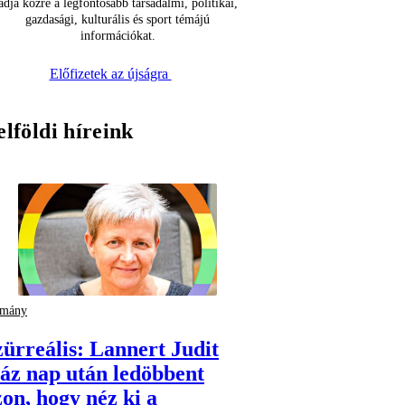
adja közre a legfontosabb társadalmi, politikai,
gazdasági, kulturális és sport témájú
információkat.
Előfizetek az újságra
elföldi híreink
rmány
zürreális: Lannert Judit
záz nap után ledöbbent
zon, hogy néz ki a