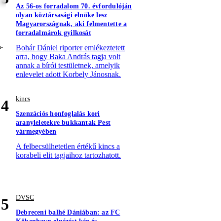
Az 56-os forradalom 70. évfordulóján
olyan köztársasági elnöke lesz
Magyarországnak, aki felmentette a
forradalmárok gyilkosát
Bohár Dániel riporter emlékeztetett
arra, hogy Baka András tagja volt
annak a bírói testületnek, amelyik
enlevelet adott Korbely Jánosnak.
kincs
4
Szenzációs honfoglalás kori
aranyleletekre bukkantak Pest
vármegyében
A felbecsülhetetlen értékű kincs a
korabeli elit tagjaihoz tartozhatott.
DVSC
5
Debreceni balhé Dániában: az FC