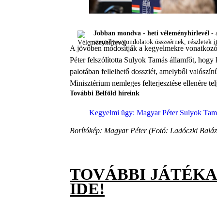
Jobban mondva - heti véleményhírlevél -
a
személyes gondolatok összeérnek, részletek
i
A jövőben módosítják a kegyelmekre vonatkozó jo
Péter felszólította Sulyok Tamás államfőt, hog
palotában fellelhető dossziét, amelyből valószí
Minisztérium nemleges felterjesztése ellenére t
További Belföld híreink
Kegyelmi ügy: Magyar Péter Sulyok Tamást
Borítókép: Magyar Péter (Fotó: Ladóczki Baláz
TOVÁBBI JÁTÉK
IDE!