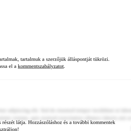
talmak, tartalmuk a szerzőjük álláspontját tükrözi.
assa el a
kommentszabályzatot
.
tur adipiscing elit. Sed do eiusmod tempor incididunt ut labo
inim veniam, quis nostrud exercitation ullamco laboris nisi u
s részét látja. Hozzászóláshoz és a további kommentek
ztráljon!