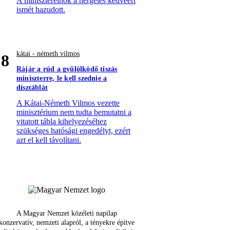
A miniszterelnök a hergelés kedvéért
ismét hazudott.
kátai - németh vilmos
8
Rájár a rúd a gyűlölködő tiszás
miniszterre, le kell szednie a
dísztáblát
A Kátai-Németh Vilmos vezette
minisztérium nem tudta bemutatni a
vitatott tábla kihelyezéséhez
szükséges hatósági engedélyt, ezért
azt el kell távolítani.
A Magyar Nemzet közéleti napilap
konzervatív, nemzeti alapról, a tényekre építve