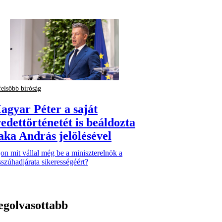
felsőbb bíróság
agyar Péter a saját
redettörténetét is beáldozta
aka András jelölésével
on mit vállal még be a miniszterelnök a
szúhadjárata sikerességéért?
egolvasottabb