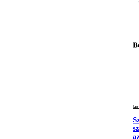
B
ko
S
s
a