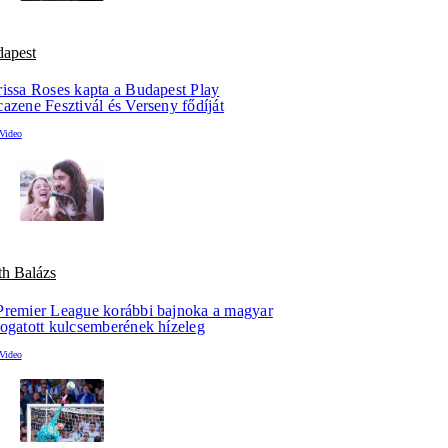
dapest
rissa Roses kapta a Budapest Play
azene Fesztivál és Verseny fődíját
th Balázs
Premier League korábbi bajnoka a magyar
logatott kulcsemberének hízeleg