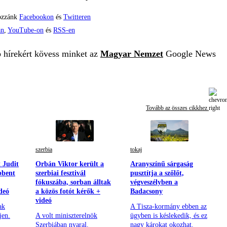
ozzánk
Facebookon
és
Twitteren
án
,
YouTube-on
és
RSS-en
b hírekért kövess minket az
Magyar Nemzet
Google News
Tovább az összes cikkhez
szerbia
tokaj
t Judit
Orbán Viktor került a
Aranyszínű sárgaság
bbent
szerbiai fesztivál
pusztítja a szőlőt,
fókuszába, sorban álltak
végveszélyben a
deó
a közös fotót kérők +
Badacsony
videó
ak
A Tisza-kormány ebben az
jen.
A volt miniszterelnök
ügyben is késlekedik, és ez
Szerbiában nyaral.
nagy károkat okozhat.