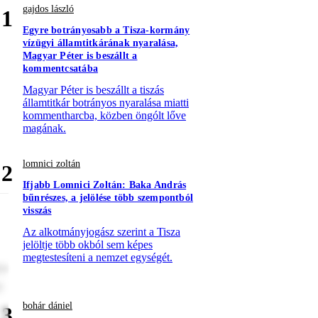
gajdos lászló
1
Egyre botrányosabb a Tisza-kormány
vízügyi államtitkárának nyaralása,
Magyar Péter is beszállt a
kommentcsatába
Magyar Péter is beszállt a tiszás
államtitkár botrányos nyaralása miatti
kommentharcba, közben öngólt lőve
magának.
lomnici zoltán
2
Ifjabb Lomnici Zoltán: Baka András
bűnrészes, a jelölése több szempontból
visszás
Az alkotmányjogász szerint a Tisza
jelöltje több okból sem képes
megtestesíteni a nemzet egységét.
re
t
bohár dániel
3