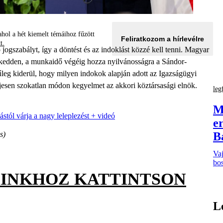
hol a hét kiemelt témáihoz fűzött
Feliratkozom a hírlevélre
tt.
gszabályt, így a döntést és az indoklást közzé kell tenni. Magyar
y kedden, a munkaidő végéig hozza nyilvánosságra a Sándor-
nűleg kiderül, hogy milyen indokok alapján adott az Igazságügyi
eljesen szokatlan módon kegyelmet az akkori köztársasági elnök.
leg
M
ól várja a nagy leleplezést + videó
e
s)
B
Vaj
bos
AINKHOZ KATTINTSON
L