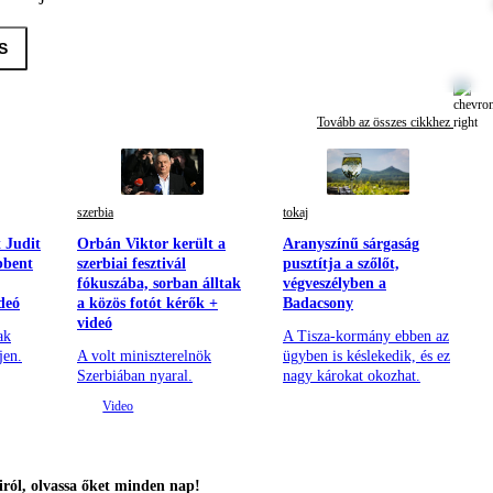
S
Tovább az összes cikkhez
szerbia
tokaj
t Judit
Orbán Viktor került a
Aranyszínű sárgaság
bbent
szerbiai fesztivál
pusztítja a szőlőt,
fókuszába, sorban álltak
végveszélyben a
deó
a közös fotót kérők +
Badacsony
videó
ak
A Tisza-kormány ebben az
jen.
A volt miniszterelnök
ügyben is késlekedik, és ez
Szerbiában nyaral.
nagy károkat okozhat.
ról, olvassa őket minden nap!