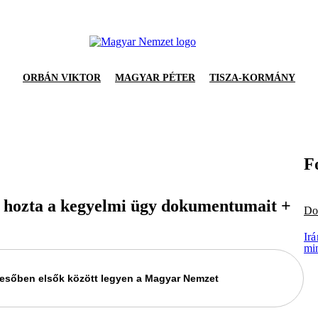
ORBÁN VIKTOR
MAGYAR PÉTER
TISZA-KORMÁNY
F
 hozta a kegyelmi ügy dokumentumait +
Do
Irá
mi
keresőben elsők között legyen a Magyar Nemzet