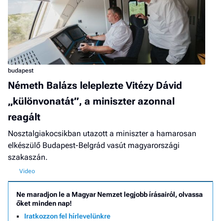
budapest
Németh Balázs leleplezte Vitézy Dávid
„különvonatát”, a miniszter azonnal
reagált
Nosztalgiakocsikban utazott a miniszter a hamarosan
elkészülő Budapest-Belgrád vasút magyarországi
szakaszán.
Ne maradjon le a Magyar Nemzet legjobb írásairól, olvassa
őket minden nap!
Iratkozzon fel hírlevelünkre