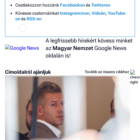
Csatlakozzon hozzánk
Facebookon
és
Twitteren
Kövesse csatornáinkat
Instagrammon
,
Videán
,
YouTube-
on
és
RSS-en
A legfrissebb hírekért kövess minket
az
Magyar Nemzet
Google News
oldalán is!
Címoldalról ajánljuk
Tovább az összes cikkhez