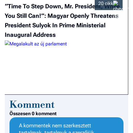
20 cikk
“Time To Step Down, Mr. President, While
You Still Can!”: Magyar Openly Threatens
President Sulyok In Prime Ministerial
Inaugural Address
Komment
Összesen 0 komment
A kommentek nem szerkesztett
tartalmak, tartalmuk a szerzőjük