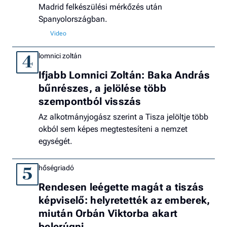
Madrid felkészülési mérkőzés után
Spanyolországban.
lomnici zoltán
4
Ifjabb Lomnici Zoltán: Baka András
bűnrészes, a jelölése több
szempontból visszás
Az alkotmányjogász szerint a Tisza jelöltje több
okból sem képes megtestesíteni a nemzet
egységét.
hőségriadó
5
Rendesen leégette magát a tiszás
képviselő: helyretették az emberek,
miután Orbán Viktorba akart
belerúgni