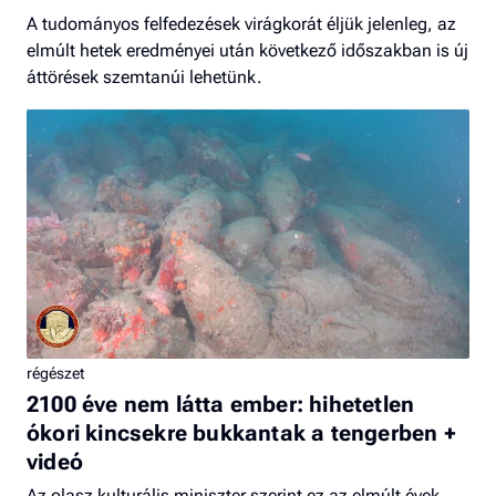
A tudományos felfedezések virágkorát éljük jelenleg, az
elmúlt hetek eredményei után következő időszakban is új
áttörések szemtanúi lehetünk.
régészet
2100 éve nem látta ember: hihetetlen
ókori kincsekre bukkantak a tengerben +
videó
Az olasz kulturális miniszter szerint ez az elmúlt évek