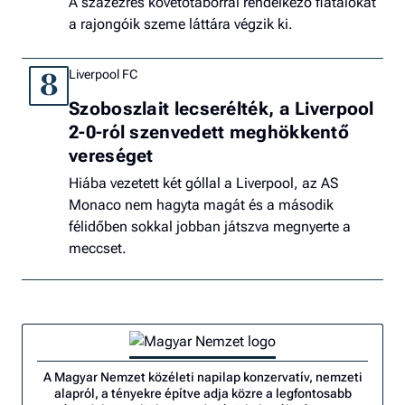
A százezres követőtáborral rendelkező fiatalokat
a rajongóik szeme láttára végzik ki.
Liverpool FC
8
Szoboszlait lecserélték, a Liverpool
2-0-ról szenvedett meghökkentő
vereséget
Hiába vezetett két góllal a Liverpool, az AS
Monaco nem hagyta magát és a második
félidőben sokkal jobban játszva megnyerte a
meccset.
A Magyar Nemzet közéleti napilap konzervatív, nemzeti
alapról, a tényekre építve adja közre a legfontosabb