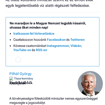
egyik legjelentősebb víz alatti régészeti felfedezése.
Ne maradjon le a Magyar Nemzet legjobb írásairól,
olvassa őket minden nap!
Iratkozzon fel hírlevelünkre
Csatlakozzon hozzánk
Facebookon
és
Twitteren
Kövesse csatornáinkat
Instagrammon
,
Videán
,
YouTube-on
és
RSS-en
Pilhál György
Tisza-kormány
Emléktáblák
A törvényességre fölesküdött miniszter nemes egyszerűséggel
megszegte a jogszabályt.