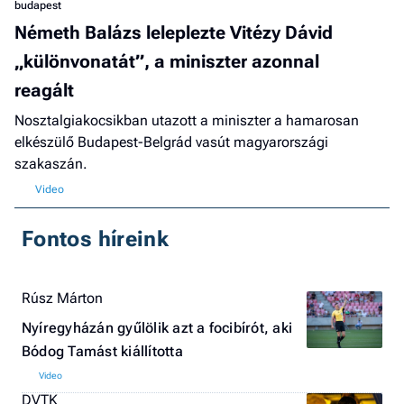
budapest
Németh Balázs leleplezte Vitézy Dávid
„különvonatát”, a miniszter azonnal
reagált
Nosztalgiakocsikban utazott a miniszter a hamarosan
elkészülő Budapest-Belgrád vasút magyarországi
szakaszán.
Fontos híreink
Rúsz Márton
Nyíregyházán gyűlölik azt a focibírót, aki
Bódog Tamást kiállította
DVTK