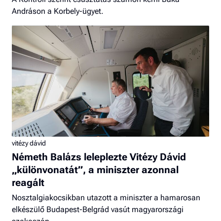
Andráson a Korbely-ügyet.
vitézy dávid
Németh Balázs leleplezte Vitézy Dávid
„különvonatát”, a miniszter azonnal
reagált
Nosztalgiakocsikban utazott a miniszter a hamarosan
elkészülő Budapest-Belgrád vasút magyarországi