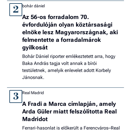
bohár dániel
2
Az 56-os forradalom 70.
évfordulóján olyan köztársasági
elnöke lesz Magyarországnak, aki
felmentette a forradalmárok
gyilkosát
Bohár Dániel riporter emlékeztetett arra, hogy
Baka András tagja volt annak a bírói
testületnek, amelyik enlevelet adott Korbely
Jánosnak.
Real Madrid
3
A Fradi a Marca címlapján, amely
Arda Güler miatt felszólította Real
Madridot
Ferrari-hasonlat is előkerült a Ferencváros–Real