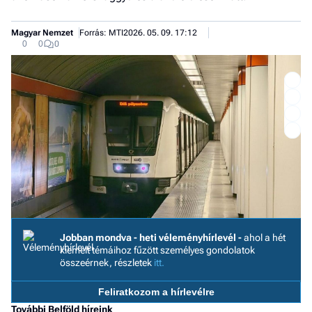
Magyar Nemzet
Forrás: MTI
2026. 05. 09. 17:12
0
0
0
Jobban mondva - heti véleményhírlevél -
ahol a hét
kiemelt témáihoz fűzött személyes gondolatok
Job
összeérnek, részletek
itt.
- he
vél
Feliratkozom a hírlevélre
További Belföld híreink