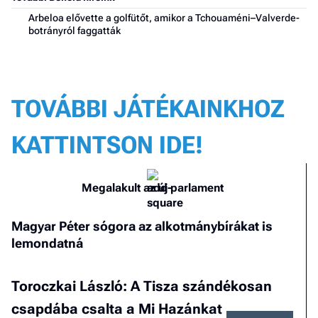
F
Arbeloa elővette a golfütőt, amikor a Tchouaméni–Valverde-
a 
botrányról faggatták
TOVÁBBI JÁTÉKAINKHOZ
KATTINTSON IDE!
Megalakult az új parlament
Magyar Péter sógora az alkotmánybírákat is
lemondatná
Toroczkai László: A Tisza szándékosan
csapdába csalta a Mi Hazánkat