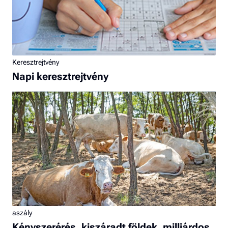
Keresztrejtvény
Napi keresztrejtvény
aszály
Kényszerérés, kiszáradt földek, milliárdos