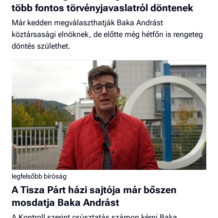
több fontos törvényjavaslatról döntenek
Már kedden megválaszthatják Baka Andrást
köztársasági elnöknek, de előtte még hétfőn is rengeteg
döntés születhet.
legfelsőbb bíróság
A Tisza Párt házi sajtója már bőszen
mosdatja Baka Andrást
A Kontroll szerint csúsztatás számon kérni Baka