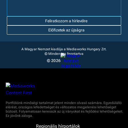
Feliratkozom a hírlevélre
Előfizetek az újságra
A Magyar Nemzet kiadója a Mediaworks Hungary Zrt.
© Minden jog fenntartva
© 2026
Portfóliónk minőségi tartalmat jelent minden olvasó számára. Egyedülálló
elérést, országos lefedettséget és változatos megjelenési lehetőséget
biztosít. Folyamatosan keressük az új irányokat és fejlődési lehetőségeket.
Ez jövőnk záloga.
Regionális hírportálok