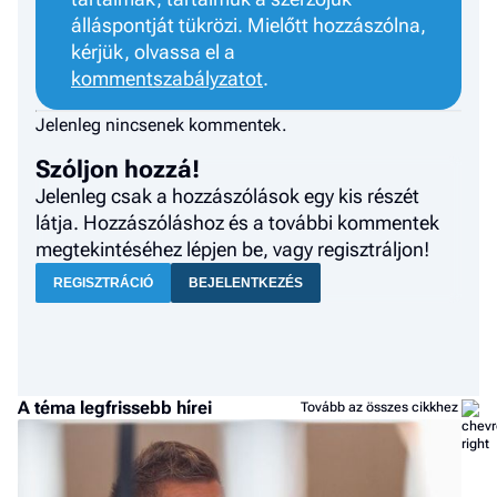
álláspontját tükrözi. Mielőtt hozzászólna,
kérjük, olvassa el a
kommentszabályzatot
.
Jelenleg nincsenek kommentek.
Szóljon hozzá!
Jelenleg csak a hozzászólások egy kis részét
látja. Hozzászóláshoz és a további kommentek
megtekintéséhez lépjen be, vagy regisztráljon!
REGISZTRÁCIÓ
BEJELENTKEZÉS
A téma legfrissebb hírei
Tovább az összes cikkhez