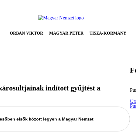
ORBÁN VIKTOR
MAGYAR PÉTER
TISZA-KORMÁNY
F
árosultjainak indított gyűjtést a
Pu
Ut
Pu
keresőben elsők között legyen a Magyar Nemzet