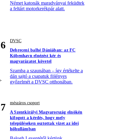
Német katonák maradványai feküdtek
a feltárt motorkerékpár alatt.
DVSC
6
Debreceni balhé Dániában: az FC
Köbenhavn elnézést kér és
magyarázatot követel
Szamba a szaunában – így értékelte a
dán sajtó a csapatuk fölényes
győzelmét a DVSC otthonában.
mészáros csoport
7
A Szentkirályi Magyarország elnökén
kifogott a kérdés, hogy mely
településeken osztottak vizet az idei
hőhullámban
Balogh Leventétől kértünk