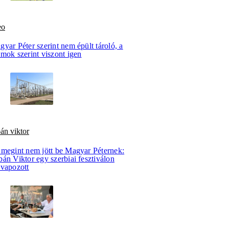
eo
yar Péter szerint nem épült tároló, a
mok szerint viszont igen
án viktor
 megint nem jött be Magyar Péternek:
án Viktor egy szerbiai fesztiválon
evapozott