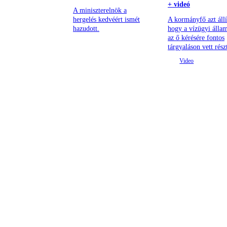
+ videó
A miniszterelnök a
hergelés kedvéért ismét
A kormányfő azt állí
hazudott.
hogy a vízügyi állam
az ő kérésére fontos
tárgyaláson vett rész