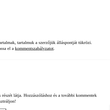
talmak, tartalmuk a szerzőjük álláspontját tükrözi.
assa el a
kommentszabályzatot
.
s részét látja. Hozzászóláshoz és a további kommentek
ztráljon!