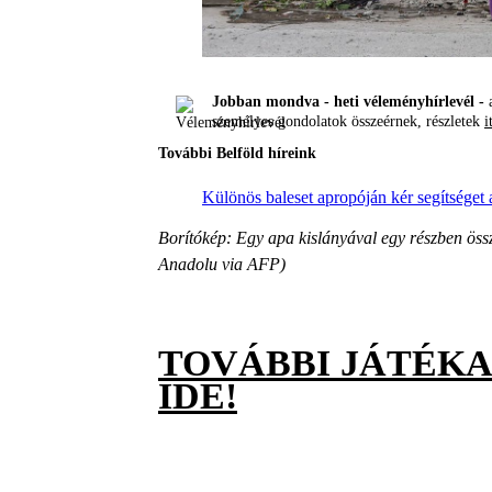
Jobban mondva - heti véleményhírlevél -
a
személyes gondolatok összeérnek, részletek
i
További Belföld híreink
Különös baleset apropóján kér segítséget 
Borítókép: Egy apa kislányával egy részben össz
Anadolu via AFP)
TOVÁBBI JÁTÉK
IDE!