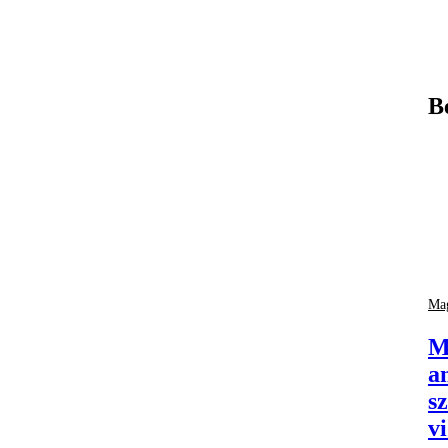
B
Mag
M
a
s
v