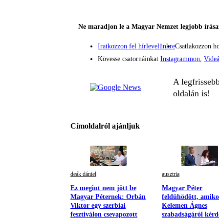
Ne maradjon le a Magyar Nemzet legjobb írásai
Iratkozzon fel hírlevelünkre
Csatlakozzon h
Kövesse csatornáinkat
Instagrammon
,
Vide
A legfrisseb
oldalán is!
Címoldalról ajánljuk
deák dániel
ausztria
Ez megint nem jött be
Magyar Péter
Magyar Péternek: Orbán
feldühödött, amiko
Viktor egy szerbiai
Kelemen Ágnes
fesztiválon csevapozott
szabadságáról kérd