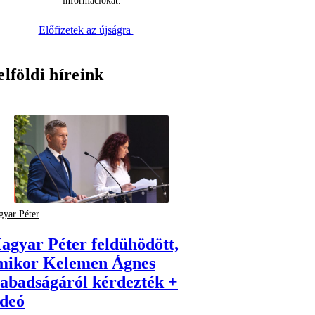
információkat.
Előfizetek az újságra
elföldi híreink
yar Péter
agyar Péter feldühödött,
mikor Kelemen Ágnes
zabadságáról kérdezték +
ideó