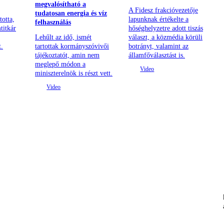
megvalósítható a
A Fidesz frakcióvezetője
tudatosan energia és víz
totta,
lapunknak értékelte a
felhasználás
titkár
hőséghelyzetre adott tiszás
Lehűlt az idő, ismét
választ, a közmédia körüli
t.
tartottak kormányszóvivői
botrányt, valamint az
tájékoztatót, amin nem
államfőválasztást is.
meglepő módon a
miniszterelnök is részt vett.