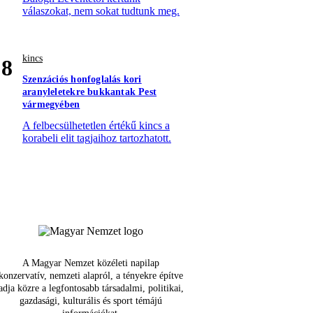
válaszokat, nem sokat tudtunk meg.
kincs
8
Szenzációs honfoglalás kori
aranyleletekre bukkantak Pest
vármegyében
A felbecsülhetetlen értékű kincs a
korabeli elit tagjaihoz tartozhatott.
A Magyar Nemzet közéleti napilap
konzervatív, nemzeti alapról, a tényekre építve
adja közre a legfontosabb társadalmi, politikai,
gazdasági, kulturális és sport témájú