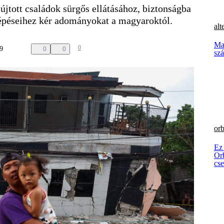
sújtott családok sürgős ellátásához, biztonságba
 lépéseihez kér adományokat a magyaroktól.
alt
Mag
0
39
0
0
szá
orb
Ez
Orb
cs