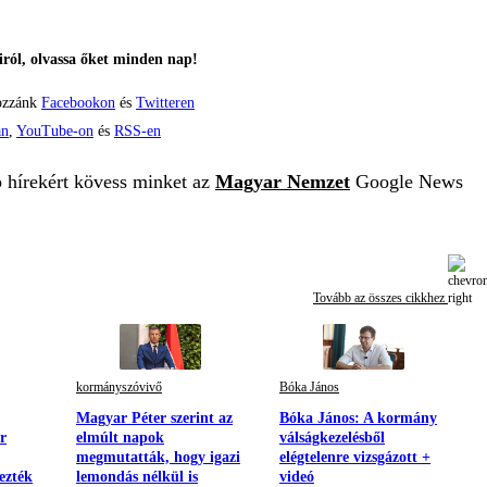
ról, olvassa őket minden nap!
ozzánk
Facebookon
és
Twitteren
án
,
YouTube-on
és
RSS-en
b hírekért kövess minket az
Magyar Nemzet
Google News
Tovább az összes cikkhez
kormányszóvivő
Bóka János
Magyar Péter szerint az
Bóka János: A kormány
r
elmúlt napok
válságkezelésből
megmutatták, hogy igazi
elégtelenre vizsgázott +
ezték
lemondás nélkül is
videó