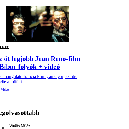
n reno
z öt legjobb Jean Reno-film
 Bíbor folyók + videó
ét hangulatú francia krimi, amely új szintre
lte a műfajt.
egolvasottabb
Vitális Milán