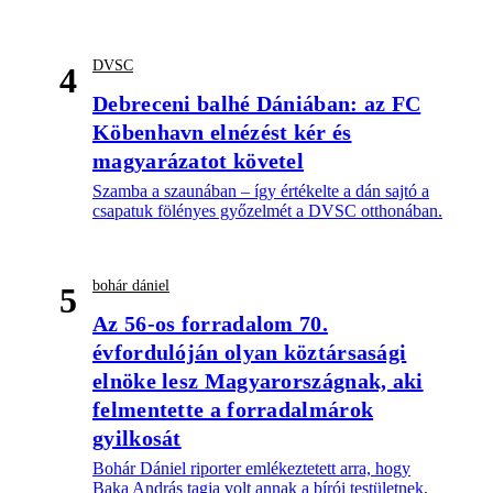
DVSC
4
Debreceni balhé Dániában: az FC
Köbenhavn elnézést kér és
magyarázatot követel
Szamba a szaunában – így értékelte a dán sajtó a
csapatuk fölényes győzelmét a DVSC otthonában.
bohár dániel
5
Az 56-os forradalom 70.
évfordulóján olyan köztársasági
elnöke lesz Magyarországnak, aki
felmentette a forradalmárok
gyilkosát
Bohár Dániel riporter emlékeztetett arra, hogy
Baka András tagja volt annak a bírói testületnek,