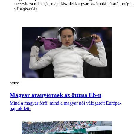
összevissza rohangál, majd kisvideókat gyárt az ámokfutásáról, még 
válságkezelés.
öttusa
Magyar aranyérmek az öttusa Eb-n
Mind a magyar férfi, mind a magyar női válogatott Európa-
bajnok lett.