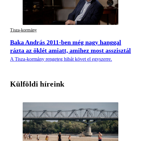
Tisza-kormány
Baka András 2011-ben még nagy hanggal
rázta az öklét amiatt, amihez most asszisztál
A Tisza-kormány rengeteg hibát követ el egyszerre.
Külföldi híreink