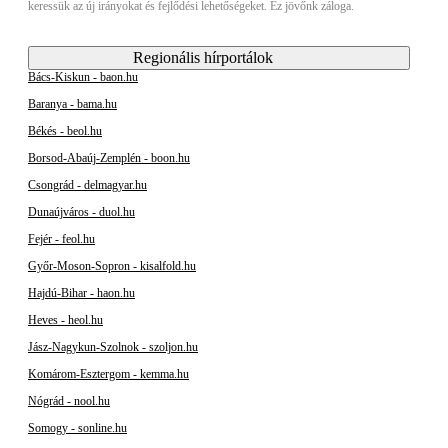
keressük az új irányokat és fejlődési lehetőségeket. Ez jövőnk záloga.
Regionális hírportálok
Bács-Kiskun - baon.hu
Baranya - bama.hu
Békés - beol.hu
Borsod-Abaúj-Zemplén - boon.hu
Csongrád - delmagyar.hu
Dunaújváros - duol.hu
Fejér - feol.hu
Győr-Moson-Sopron - kisalfold.hu
Hajdú-Bihar - haon.hu
Heves - heol.hu
Jász-Nagykun-Szolnok - szoljon.hu
Komárom-Esztergom - kemma.hu
Nógrád - nool.hu
Somogy - sonline.hu