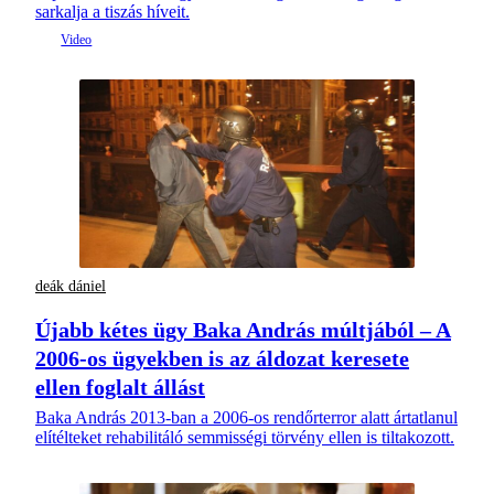
sarkalja a tiszás híveit.
deák dániel
Újabb kétes ügy Baka András múltjából – A
2006-os ügyekben is az áldozat keresete
ellen foglalt állást
Baka András 2013-ban a 2006-os rendőrterror alatt ártatlanul
elítélteket rehabilitáló semmisségi törvény ellen is tiltakozott.