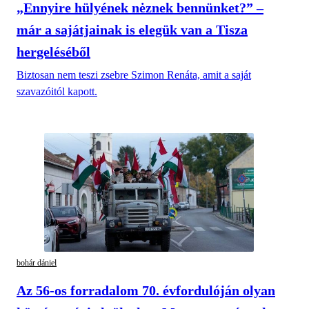
„Ennyire hülyének nėznek bennünket?” –
már a sajátjainak is elegük van a Tisza
hergeléséből
Biztosan nem teszi zsebre Szimon Renáta, amit a saját
szavazóitól kapott.
bohár dániel
Az 56-os forradalom 70. évfordulóján olyan