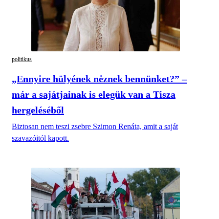
politikus
„Ennyire hülyének nėznek bennünket?” –
már a sajátjainak is elegük van a Tisza
hergeléséből
Biztosan nem teszi zsebre Szimon Renáta, amit a saját
szavazóitól kapott.