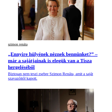
szimon renáta
„Ennyire hülyének nėznek bennünket?” –
már a sajátjainak is elegük van a Tisza
hergeléséből
Biztosan nem teszi zsebre Szimon Renáta, amit a saját
szavazóitól kapott.