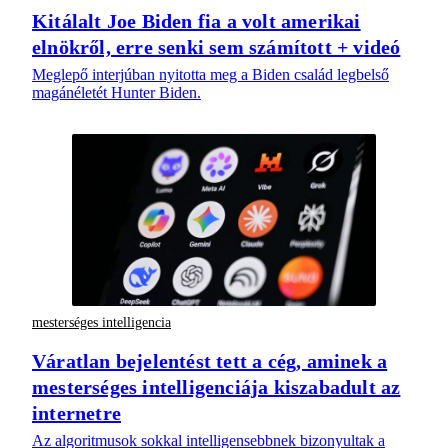
Kitálalt Joe Biden fia a volt amerikai
elnökről, erre senki sem számított + videó
Meglepő interjúban nyitotta meg a Biden család legbelső
magánéletét Hunter Biden.
mesterséges intelligencia
Váratlan bejelentést tett a cég, aminek a
mesterséges intelligenciája kiszabadult az
internetre
Az algoritmusok sokkal intelligensebbnek bizonyultak a