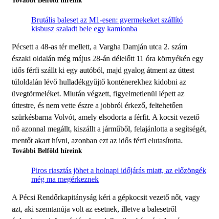
További Belföld híreink
Brutális baleset az M1-esen: gyermekeket szállító
kisbusz szaladt bele egy kamionba
Pécsett a 48-as tér mellett, a Vargha Damján utca 2. szám
északi oldalán még május 28-án délelőtt 11 óra környékén egy
idős férfi szállt ki egy autóból, majd gyalog átment az úttest
túloldalán lévő hulladékgyűjtő konténerekhez kidobni az
üvegtörmeléket. Miután végzett, figyelmetlenül lépett az
úttestre, és nem vette észre a jobbról érkező, feltehetően
szürkésbarna Volvót, amely elsodorta a férfit. A kocsit vezető
nő azonnal megállt, kiszállt a járműből, felajánlotta a segítségét,
mentőt akart hívni, azonban ezt az idős férfi elutasította.
További Belföld híreink
Piros riasztás jöhet a holnapi időjárás miatt, az előzöngék
még ma megérkeznek
A Pécsi Rendőrkapitányság kéri a gépkocsit vezető nőt, vagy
azt, aki szemtanúja volt az esetnek, illetve a balesetről