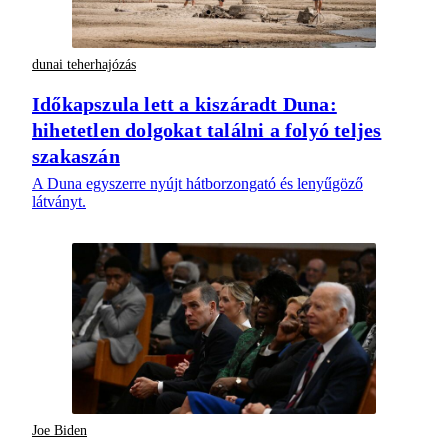
dunai teherhajózás
Időkapszula lett a kiszáradt Duna:
hihetetlen dolgokat találni a folyó teljes
szakaszán
A Duna egyszerre nyújt hátborzongató és lenyűgöző
látványt.
Joe Biden