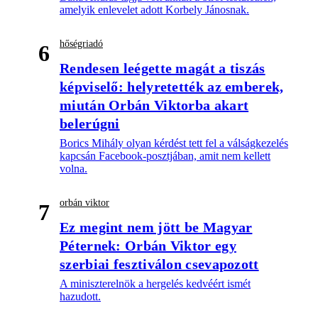
amelyik enlevelet adott Korbely Jánosnak.
hőségriadó
6
Rendesen leégette magát a tiszás
képviselő: helyretették az emberek,
miután Orbán Viktorba akart
belerúgni
Borics Mihály olyan kérdést tett fel a válságkezelés
kapcsán Facebook-posztjában, amit nem kellett
volna.
orbán viktor
7
Ez megint nem jött be Magyar
Péternek: Orbán Viktor egy
szerbiai fesztiválon csevapozott
A miniszterelnök a hergelés kedvéért ismét
hazudott.