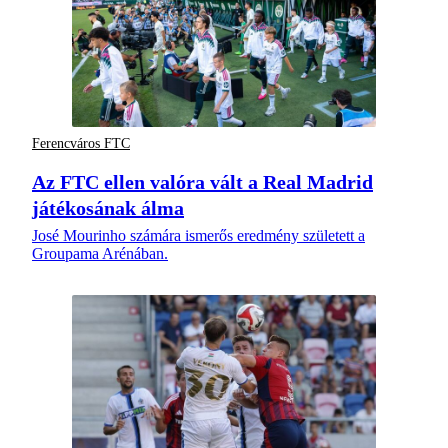
Ferencváros FTC
Az FTC ellen valóra vált a Real Madrid
játékosának álma
José Mourinho számára ismerős eredmény született a
Groupama Arénában.