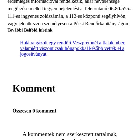
érdemleges információval rendelkezik, akár névtelensége
megőrzése mellett tegyen bejelentést a Telefontanú 06-80-555-
111-es ingyenes zöldszámán, a 112-es központi segélyhívón,
vagy jelentkezzen személyesen a Pécsi Rendőrkapitányságon.
További Belföld híreink
Halálra gázolt egy rendőrt Veszprémnél a fiatalember,
valamiért viszont csak hónapokkal később vették el a
jogosítványát
Komment
Összesen 0 komment
A kommentek nem szerkesztett tartalmak,