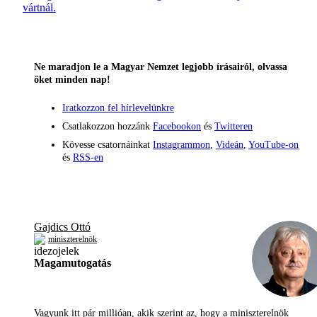
vártnál.
Ne maradjon le a Magyar Nemzet legjobb írásairól, olvassa
őket minden nap!
Iratkozzon fel hírlevelünkre
Csatlakozzon hozzánk
Facebookon
és
Twitteren
Kövesse csatornáinkat
Instagrammon
,
Videán
,
YouTube-on
és
RSS-en
Gajdics Ottó
miniszterelnök
Magamutogatás
Vagyunk itt pár millióan, akik szerint az, hogy a miniszterelnök