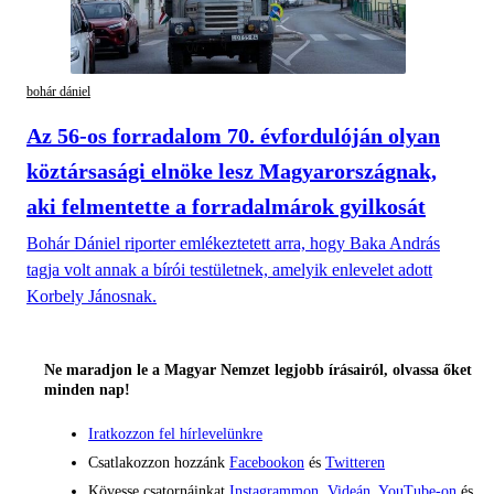
bohár dániel
Az 56-os forradalom 70. évfordulóján olyan
köztársasági elnöke lesz Magyarországnak,
aki felmentette a forradalmárok gyilkosát
Bohár Dániel riporter emlékeztetett arra, hogy Baka András
tagja volt annak a bírói testületnek, amelyik enlevelet adott
Korbely Jánosnak.
Ne maradjon le a Magyar Nemzet legjobb írásairól, olvassa őket
minden nap!
Iratkozzon fel hírlevelünkre
Csatlakozzon hozzánk
Facebookon
és
Twitteren
Kövesse csatornáinkat
Instagrammon
,
Videán
,
YouTube-on
és