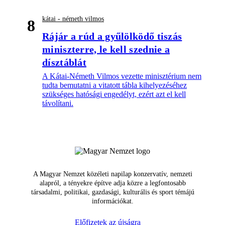
kátai - németh vilmos
8
Rájár a rúd a gyűlölködő tiszás
miniszterre, le kell szednie a
dísztáblát
A Kátai-Németh Vilmos vezette minisztérium nem
tudta bemutatni a vitatott tábla kihelyezéséhez
szükséges hatósági engedélyt, ezért azt el kell
távolítani.
A Magyar Nemzet közéleti napilap konzervatív, nemzeti
alapról, a tényekre építve adja közre a legfontosabb
társadalmi, politikai, gazdasági, kulturális és sport témájú
információkat.
Előfizetek az újságra