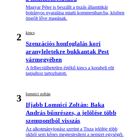
Magyar Péter is beszállt a tiszás államtitkár
botrányos nyaralása miatti kommentharcba, közben
öngólt lőve magának.
kincs
2
Szenzációs honfoglalás kori
aranyleletekre bukkantak Pest
vármegyében
A felbecsülhetetlen értékű kincs a korabeli elit
tagjaihoz tartozhatott.
lomnici zoltán
3
Ifjabb Lomnici Zoltán: Baka
András bűnrészes, a jelölése több
szempontból visszás
Az alkotmányjogász szerint a Tisza jelöltje több
okból sem képes megtestesíteni a nemzet egységét.