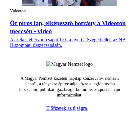
Videoton
Öt piros lap, elképesztő botrány a Videoton
meccsén - videó
A székesfehérvári csapat 1-0-ra nyert a Szeged ellen az NB
II szombati összecsapásán.
A Magyar Nemzet közéleti napilap konzervatív, nemzeti
alapról, a tényekre építve adja közre a legfontosabb
társadalmi, politikai, gazdasági, kulturális és sport témájú
információkat.
Előfizetek az újságra