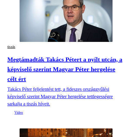
tiszás
Megtámadták Takács Pétert a nyílt utcán, a
képviselő szerint Magyar Péter hergelése
célt ért
Takács Péter feljelentést tett, a fideszes országgyűlési
képviselő szerint Magyar Péter hergelése tettlegességre
sarkalja a tiszás híveit.