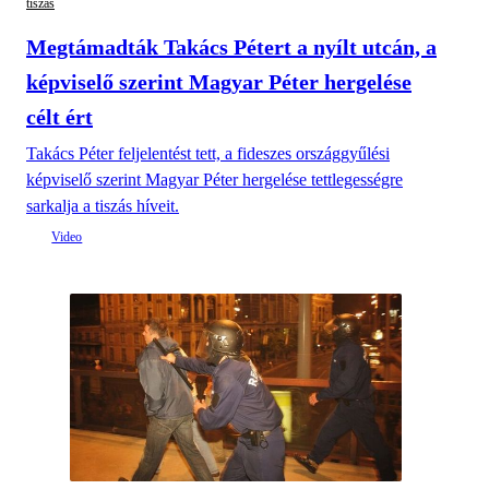
tiszás
Megtámadták Takács Pétert a nyílt utcán, a
képviselő szerint Magyar Péter hergelése
célt ért
Takács Péter feljelentést tett, a fideszes országgyűlési
képviselő szerint Magyar Péter hergelése tettlegességre
sarkalja a tiszás híveit.