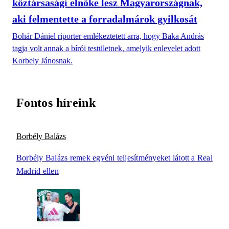
köztársasági elnöke lesz Magyarországnak,
aki felmentette a forradalmárok gyilkosát
Bohár Dániel riporter emlékeztetett arra, hogy Baka András
tagja volt annak a bírói testületnek, amelyik enlevelet adott
Korbely Jánosnak.
Fontos híreink
Borbély Balázs
Borbély Balázs remek egyéni teljesítményeket látott a Real
Madrid ellen