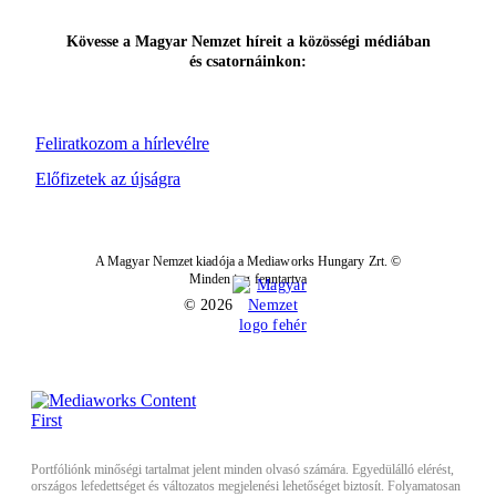
Kövesse a Magyar Nemzet híreit a közösségi médiában
és csatornáinkon:
Feliratkozom a hírlevélre
Előfizetek az újságra
A Magyar Nemzet kiadója a Mediaworks Hungary Zrt. ©
Minden jog fenntartva
© 2026
Portfóliónk minőségi tartalmat jelent minden olvasó számára. Egyedülálló elérést,
országos lefedettséget és változatos megjelenési lehetőséget biztosít. Folyamatosan