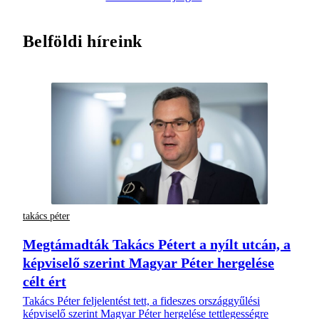
Belföldi híreink
takács péter
Megtámadták Takács Pétert a nyílt utcán, a
képviselő szerint Magyar Péter hergelése
célt ért
Takács Péter feljelentést tett, a fideszes országgyűlési
képviselő szerint Magyar Péter hergelése tettlegességre