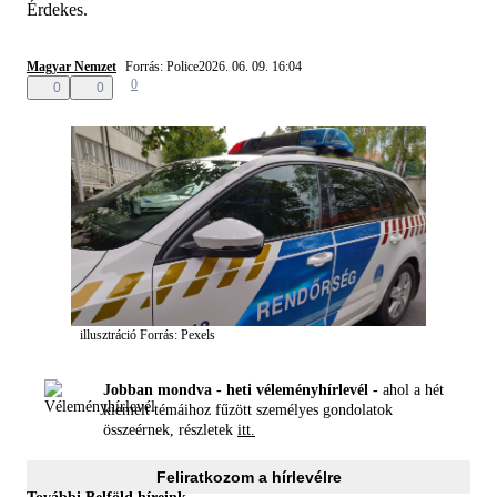
Érdekes.
Magyar Nemzet
Forrás: Police
2026. 06. 09. 16:04
0
0
0
illusztráció
Forrás: Pexels
Jobban mondva - heti véleményhírlevél -
ahol a hét
kiemelt témáihoz fűzött személyes gondolatok
összeérnek, részletek
itt.
Feliratkozom a hírlevélre