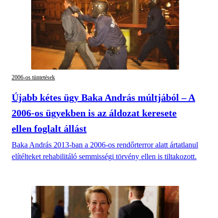
2006-os tüntetések
Újabb kétes ügy Baka András múltjából – A
2006-os ügyekben is az áldozat keresete
ellen foglalt állást
Baka András 2013-ban a 2006-os rendőrterror alatt ártatlanul
elítélteket rehabilitáló semmisségi törvény ellen is tiltakozott.