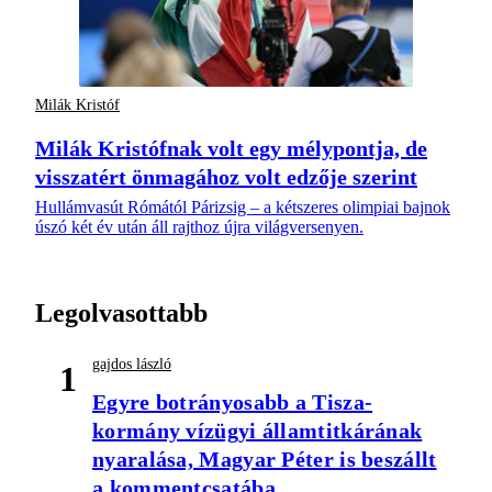
Milák Kristóf
Milák Kristófnak volt egy mélypontja, de
visszatért önmagához volt edzője szerint
Hullámvasút Rómától Párizsig – a kétszeres olimpiai bajnok
úszó két év után áll rajthoz újra világversenyen.
Legolvasottabb
gajdos lászló
1
Egyre botrányosabb a Tisza-
kormány vízügyi államtitkárának
nyaralása, Magyar Péter is beszállt
a kommentcsatába