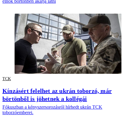
elnök börtönben akarja látni
TCK
Kínzásért felelhet az ukrán toborzó, már
börtönből is jöhetnek a kollégái
Fókuszban a kényszersorozásról hírhedt ukrán TCK
toborzóemberei.