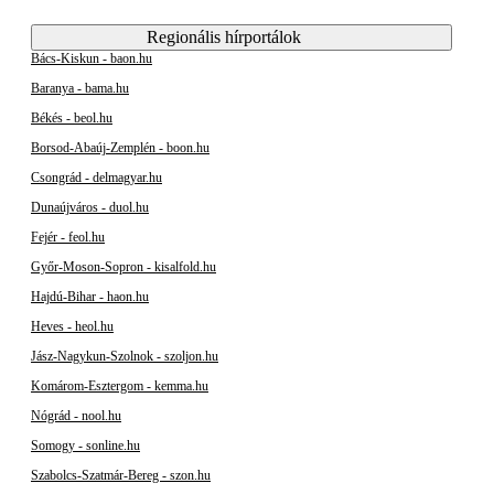
Regionális hírportálok
Bács-Kiskun - baon.hu
Baranya - bama.hu
Békés - beol.hu
Borsod-Abaúj-Zemplén - boon.hu
Csongrád - delmagyar.hu
Dunaújváros - duol.hu
Fejér - feol.hu
Győr-Moson-Sopron - kisalfold.hu
Hajdú-Bihar - haon.hu
Heves - heol.hu
Jász-Nagykun-Szolnok - szoljon.hu
Komárom-Esztergom - kemma.hu
Nógrád - nool.hu
Somogy - sonline.hu
Szabolcs-Szatmár-Bereg - szon.hu