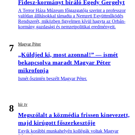
Fidesz-kormányt bíráló Egedy Gergelyt
A Terror Háza Múzeum főigazgatója szerint a professzor
valótlan állításokkal támadta a Nemzeti Együttműködés
Rendszerét, miközben figyelmen kívül hagyta az Orbán-
kormány gazdasági és nemzetpolitikai eredményeit.
Magyar Péter
7
„Küldjed ki, most azonnal!” — ismét
bekapcsolva maradt Magyar Péter
mikrofonja
Ismét őszintén beszélt Magyar Péter.
hír tv
8
Megszólalt a közmédia frissen kinevezett,
majd kirúgott főszerkesztője
Egyik korábbi munkahelyén kollégák voltak Magyar