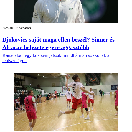
Novak Djokovics
Djokovics saját maga ellen beszél? Sinner és
Alcaraz helyzete egyre aggasztóbb
Kanadában egyikük sem játszik, mindhárman sokkolták a
teniszvilágot.