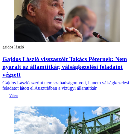
gajdos lászló
Gajdos László visszaszólt Takács Péternek: Nem
nyaralt az államtitkár, válságkezelési feladatot
végzett
Gajdos László szerint nem szabadságon volt, hanem válságkezelési
feladatot látott el Ausztriában a vízügyi államtitkár.