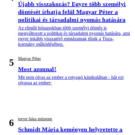
Újabb visszakozás? Egyre több személyi
döntését írhatja felül Magyar Péter a
politikai és társadalmi nyomás hatására
Az elmúlt hónapokban több személyi döntés is
megváltozott a politikai és társadalmi nyomás hatására, ami
egyre inkább visszatérő mintázatnak tűnik a Tisza-
kormány működésében.
Magyar Péter
5
Most azonnal!
Mit nem olvas az ember a rotyogó kánikulában - hát ezt
olvassa az ember:
terror háza múzeum
6
Schmidt Mária keményen helyretette a