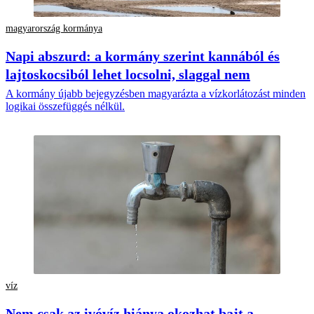
magyarország kormánya
Napi abszurd: a kormány szerint kannából és
lajtoskocsiból lehet locsolni, slaggal nem
A kormány újabb bejegyzésben magyarázta a vízkorlátozást minden
logikai összefüggés nélkül.
víz
Nem csak az ivóvíz hiánya okozhat bajt a