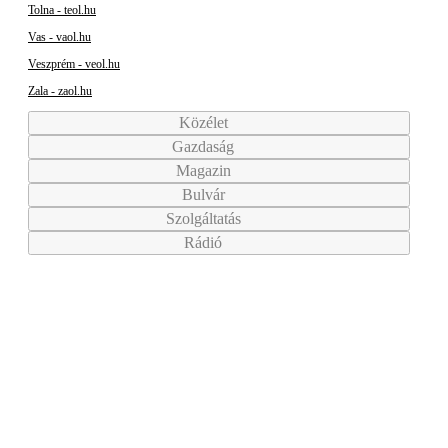
Tolna - teol.hu
Vas - vaol.hu
Veszprém - veol.hu
Zala - zaol.hu
Közélet
Gazdaság
Magazin
Bulvár
Szolgáltatás
Rádió