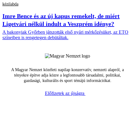
kézilabda
Imre Bence és az új kapus remekelt, de miért
Ligetvári nélkül indult a Veszprém idénye?
A bakonyiak Győrben játszották első nyári mérkőzésüket, az ETO
színeiben is rengetegen debütáltak.
A Magyar Nemzet közéleti napilap konzervatív, nemzeti alapról, a
tényekre építve adja közre a legfontosabb társadalmi, politikai,
gazdasági, kulturális és sport témájú információkat.
Előfizetek az újságra