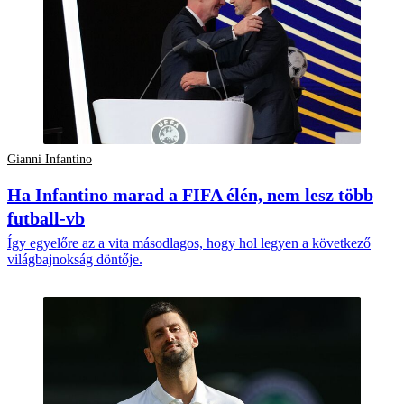
Gianni Infantino
Ha Infantino marad a FIFA élén, nem lesz több
futball-vb
Így egyelőre az a vita másodlagos, hogy hol legyen a következő
világbajnokság döntője.