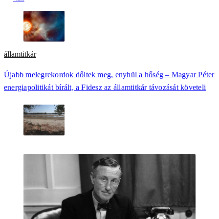
államtitkár
Újabb melegrekordok dőltek meg, enyhül a hőség – Magyar Péter
energiapolitikát bírált, a Fidesz az államtitkár távozását követeli