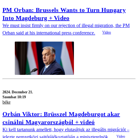
PM Orban: Brussels Wants to Turn Hungary
Into Magdeburg + Video
We must insist firmly on our rejection of illegal migration, the PM
Orban said at his international press conference.
2024.
December 21.
Szombat 10:19
béke
Orbán Viktor: Brüsszel Magdeburgot akar
csinálni Magyarországból + videó
Ki kell tartanunk amellett, hogy elutasítjuk az illegális migrációt –
jelezte nemzetközi sajtótájékoztatóján a miniszterelnök.