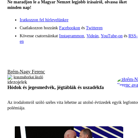
Ne maradjon le a Magyar Nemzet legjobb írásairól, olvassa őket
minden nap!
Iratkozzon fel hírlevelünkre
Csatlakozzon hozzánk
Facebookon
és
Twitteren
Kövesse csatornáinkat
Instagrammon
,
Videán
,
YouTube-on
és
RSS-
en
Brém-Nagy Ferenc
krasznahorkai lászló
Hódok és jegesmedvék, jégtáblák és uszadékfa
Az irodalomról szóló széles vita lehetne az utolsó évtizedek egyik legfont
polémiája.