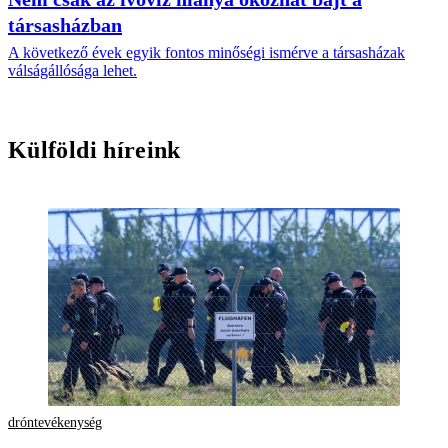
társasházban
A következő évek egyik fontos minőségi ismérve a társasházak
válságállósága lehet.
Külföldi híreink
dróntevékenység