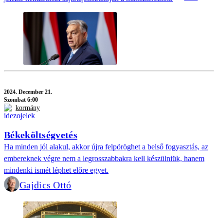
2024.
December 21.
Szombat 6:00
kormány
Békeköltségvetés
Ha minden jól alakul, akkor újra felpöröghet a belső fogyasztás, az
embereknek végre nem a legrosszabbakra kell készülniük, hanem
mindenki ismét léphet előre egyet.
Gajdics Ottó