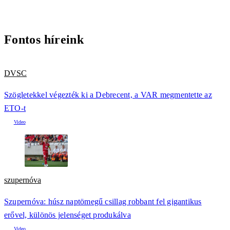
Fontos híreink
DVSC
Szögletekkel végezték ki a Debrecent, a VAR megmentette az
ETO-t
szupernóva
Szupernóva: húsz naptömegű csillag robbant fel gigantikus
erővel, különös jelenséget produkálva