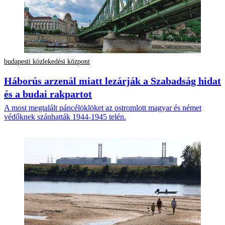
budapesti közlekedési központ
Háborús arzenál miatt lezárják a Szabadság hidat
és a budai rakpartot
A most megtalált páncélöklöket az ostromlott magyar és német
védőknek szánhatták 1944-1945 telén.