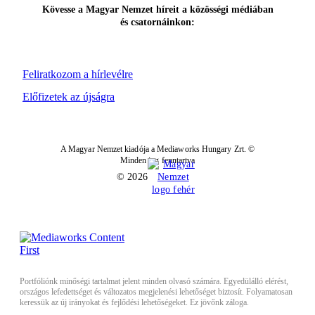
Kövesse a Magyar Nemzet híreit a közösségi médiában
és csatornáinkon:
Feliratkozom a hírlevélre
Előfizetek az újságra
A Magyar Nemzet kiadója a Mediaworks Hungary Zrt. ©
Minden jog fenntartva
© 2026
Portfóliónk minőségi tartalmat jelent minden olvasó számára. Egyedülálló elérést,
országos lefedettséget és változatos megjelenési lehetőséget biztosít. Folyamatosan
keressük az új irányokat és fejlődési lehetőségeket. Ez jövőnk záloga.