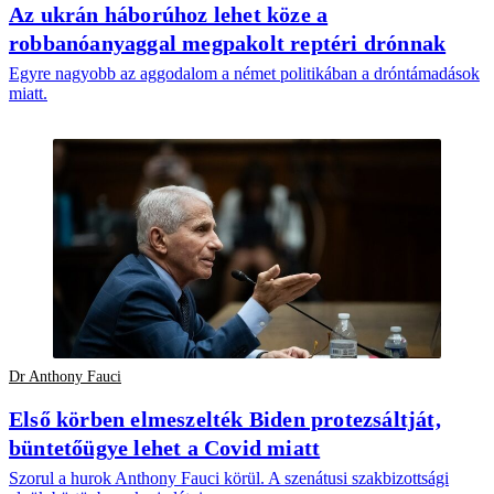
Az ukrán háborúhoz lehet köze a
robbanóanyaggal megpakolt reptéri drónnak
Egyre nagyobb az aggodalom a német politikában a dróntámadások
miatt.
Dr Anthony Fauci
Első körben elmeszelték Biden protezsáltját,
büntetőügye lehet a Covid miatt
Szorul a hurok Anthony Fauci körül. A szenátusi szakbizottsági