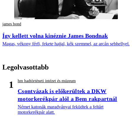
james bond
Így kellett volna kinéznie James Bondnak
Magas, vékony férfi, fekete hajjal, kék szemmel, az arcán sebhellyel.
Legolvasottabb
hm hadtörténeti intézet és múzeum
1
Csontvázak is előkerültek a DKW
motorkerékpár alól a Bem rakpartnál
Német katonák maradványai feküdtek a feltárt
motorkerékpár alatt.