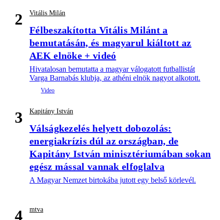
Vitális Milán
2
Félbeszakította Vitális Milánt a
bemutatásán, és magyarul kiáltott az
AEK elnöke + videó
Hivatalosan bemutatta a magyar válogatott futballistát
Varga Barnabás klubja, az athéni elnök nagyot alkotott.
Kapitány István
3
Válságkezelés helyett dobozolás:
energiakrízis dúl az országban, de
Kapitány István minisztériumában sokan
egész mással vannak elfoglalva
A Magyar Nemzet birtokába jutott egy belső körlevél.
mtva
4