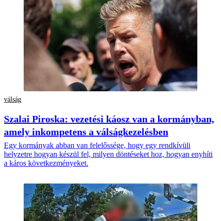
válság
Szalai Piroska: vezetési káosz van a kormányban,
amely inkompetens a válságkezelésben
Egy kormányak abban van felelőssége, hogy egy rendkívüli
helyzetre hogyan készül fel, milyen döntéseket hoz, hogyan enyhíti
a káros következményeket.