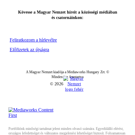
Kövesse a Magyar Nemzet híreit a közösségi médiában
és csatornáinkon:
Feliratkozom a hírlevélre
Előfizetek az újságra
A Magyar Nemzet kiadója a Mediaworks Hungary Zrt. ©
Minden jog fenntartva
© 2026
Portfóliónk minőségi tartalmat jelent minden olvasó számára. Egyedülálló elérést,
országos lefedettséget és változatos megjelenési lehetőséget biztosít. Folyamatosan