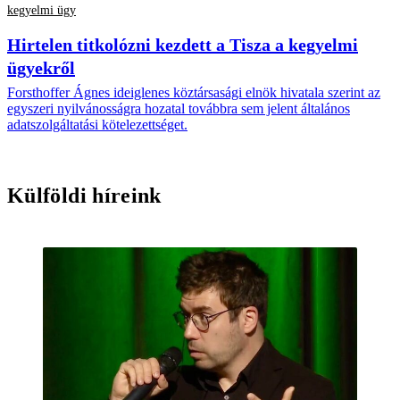
kegyelmi ügy
Hirtelen titkolózni kezdett a Tisza a kegyelmi
ügyekről
Forsthoffer Ágnes ideiglenes köztársasági elnök hivatala szerint az
egyszeri nyilvánosságra hozatal továbbra sem jelent általános
adatszolgáltatási kötelezettséget.
Külföldi híreink