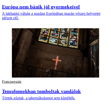
Európa nem bánik jól gyermekeivel
A lakhatási válság a gazdag Európában igazán vészes helyzetet
idézett elő.
Franciaország
Templomokban tomboltak vandálok
Törtek-zúztak, a tabernákulumot sem kímélték.