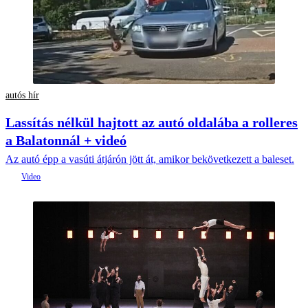
autós hír
Lassítás nélkül hajtott az autó oldalába a rolleres
a Balatonnál + videó
Az autó épp a vasúti átjárón jött át, amikor bekövetkezett a baleset.