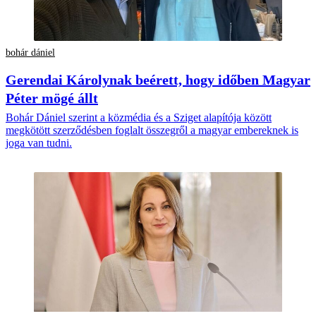
bohár dániel
Gerendai Károlynak beérett, hogy időben Magyar
Péter mögé állt
Bohár Dániel szerint a közmédia és a Sziget alapítója között
megkötött szerződésben foglalt összegről a magyar embereknek is
joga van tudni.