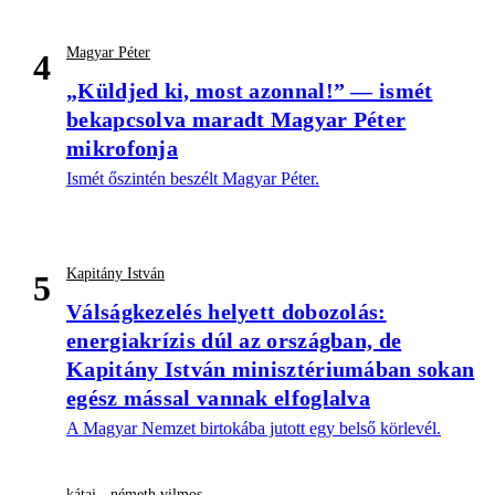
Magyar Péter
4
„Küldjed ki, most azonnal!” — ismét
bekapcsolva maradt Magyar Péter
mikrofonja
Ismét őszintén beszélt Magyar Péter.
Kapitány István
5
Válságkezelés helyett dobozolás:
energiakrízis dúl az országban, de
Kapitány István minisztériumában sokan
egész mással vannak elfoglalva
A Magyar Nemzet birtokába jutott egy belső körlevél.
kátai - németh vilmos