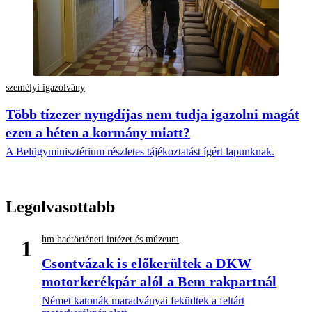
személyi igazolvány
Több tízezer nyugdíjas nem tudja igazolni magát
ezen a héten a kormány miatt?
A Belügyminisztérium részletes tájékoztatást ígért lapunknak.
Legolvasottabb
hm hadtörténeti intézet és múzeum
1
Csontvázak is előkerültek a DKW
motorkerékpár alól a Bem rakpartnál
Német katonák maradványai feküdtek a feltárt