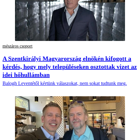
mészáros csoport
A Szentkirályi Magyarország elnökén kifogott a
kérdés, hogy mely településeken osztottak vizet az
idei hőhullámban
Balogh Leventétől kértünk válaszokat, nem sokat tudtunk meg.