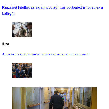
Kínzásért felelhet az ukrán toborzó, már börtönből is jöhetnek a
kollégái
tisza
A Tisza-frakció szombaton szavaz az államfőjelöltjéről