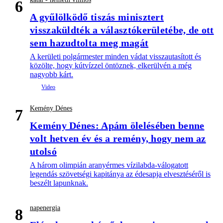
6
A gyűlölködő tiszás minisztert
visszaküldték a választókerületébe, de ott
sem hazudtolta meg magát
A kerületi polgármester minden vádat visszautasított és
közölte, hogy kútvízzel öntöznek, elkerülvén a még
nagyobb kárt.
Kemény Dénes
7
Kemény Dénes: Apám ölelésében benne
volt hetven év és a remény, hogy nem az
utolsó
A három olimpián aranyérmes vízilabda-válogatott
legendás szövetségi kapitánya az édesapja elvesztéséről is
beszélt lapunknak.
napenergia
8