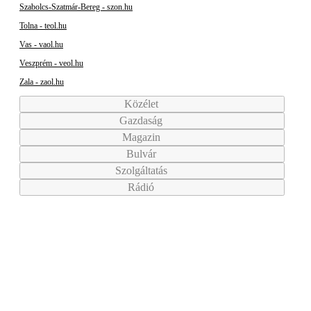
Szabolcs-Szatmár-Bereg - szon.hu
Tolna - teol.hu
Vas - vaol.hu
Veszprém - veol.hu
Zala - zaol.hu
Közélet
Gazdaság
Magazin
Bulvár
Szolgáltatás
Rádió