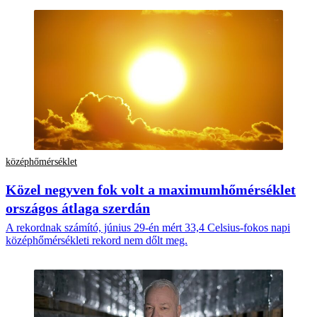
középhőmérséklet
Közel negyven fok volt a maximumhőmérséklet
országos átlaga szerdán
A rekordnak számító, június 29-én mért 33,4 Celsius-fokos napi
középhőmérsékleti rekord nem dőlt meg.