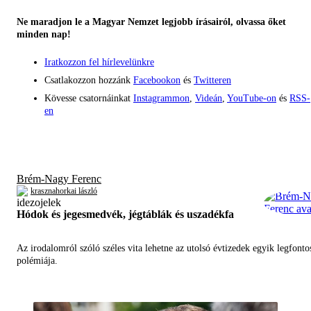
Ne maradjon le a Magyar Nemzet legjobb írásairól, olvassa őket
minden nap!
Iratkozzon fel hírlevelünkre
Csatlakozzon hozzánk
Facebookon
és
Twitteren
Kövesse csatornáinkat
Instagrammon
,
Videán
,
YouTube-on
és
RSS-
en
Brém-Nagy Ferenc
krasznahorkai lászló
Hódok és jegesmedvék, jégtáblák és uszadékfa
Az irodalomról szóló széles vita lehetne az utolsó évtizedek egyik legfont
polémiája.