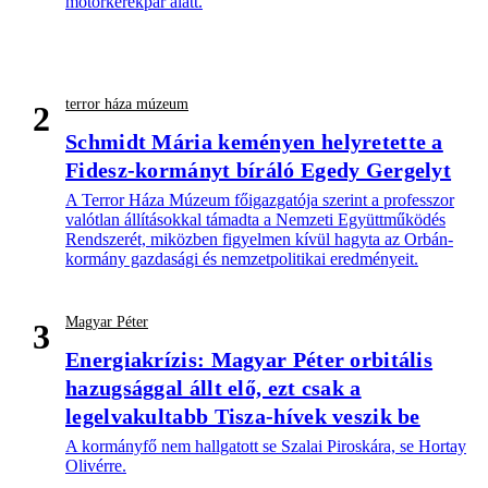
motorkerékpár alatt.
terror háza múzeum
2
Schmidt Mária keményen helyretette a
Fidesz-kormányt bíráló Egedy Gergelyt
A Terror Háza Múzeum főigazgatója szerint a professzor
valótlan állításokkal támadta a Nemzeti Együttműködés
Rendszerét, miközben figyelmen kívül hagyta az Orbán-
kormány gazdasági és nemzetpolitikai eredményeit.
Magyar Péter
3
Energiakrízis: Magyar Péter orbitális
hazugsággal állt elő, ezt csak a
legelvakultabb Tisza-hívek veszik be
A kormányfő nem hallgatott se Szalai Piroskára, se Hortay
Olivérre.