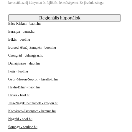
keressük az új irányokat és fejlődési lehetőségeket. Ez jövőnk záloga.
Regionális hírportálok
Bács-Kiskun - baon.hu
Baranya - bama.hu
Békés - beol.hu
Borsod-Abaúj-Zemplén - boon.hu
Csongrád - delmagyar.hu
Dunaújváros - duol.hu
Fejér - feol.hu
Győr-Moson-Sopron - kisalfold.hu
Hajdú-Bihar - haon.hu
Heves - heol.hu
Jász-Nagykun-Szolnok - szoljon.hu
Komárom-Esztergom - kemma.hu
Nógrád - nool.hu
Somogy - sonline.hu