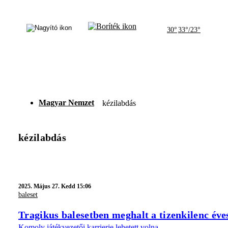
30°
33°/23°
Magyar Nemzet
kézilabdás
kézilabdás
2025.
Május 27. Kedd 15:06
baleset
Tragikus balesetben meghalt a tizenkilenc év
Komoly játékvezetői karrierje lehetett volna.