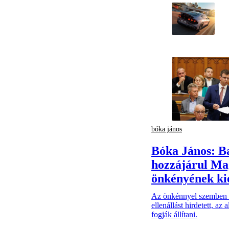
bóka jános
Bóka János: B
hozzájárul Ma
önkényének ki
Az önkénnyel szemben a
ellenállást hirdetett, a
fogják állítani.