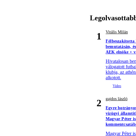
Legolvasottab
Vitális Milán
1
Félbeszakította 
bemutatásán, és
AEK elnöke + v
Hivatalosan be
válogatott futba
klubja, az athé
alkotott.
gajdos lászló
2
Egyre botrányo
vízügyi államti
Magyar Péter is 
kommentcsatáb
Magyar Péter is 