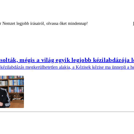
 Nemzet legjobb írásairól, olvassa őket mindennap!
olták, mégis a világ egyik legjobb kézilabdázója l
kézilabdázás megkerülhetetlen alakja, a Kézisek kézise ma ünnepli a he