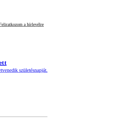
Feliratkozom a hírlevélre
ett
tvenedik születésnapját.