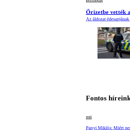
kézilabdás
Őrizetbe vették 
Az áldozat édesapjának m
Fontos hírein
mti
Panyi Miklós: Miért n