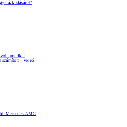
gyarázkodásáról?
 volt amerikai
m számított + videó
gébb Mercedes-AMG