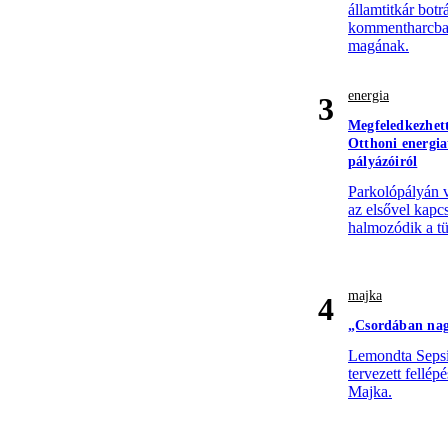
államtitkár botr
kommentharcba,
magának.
energia
3
Megfeledkezhet
Otthoni energi
pályázóiról
Parkolópályán 
az elsővel kapc
halmozódik a tü
majka
4
„Csordában nag
Lemondta Sepsi
tervezett fellép
Majka.