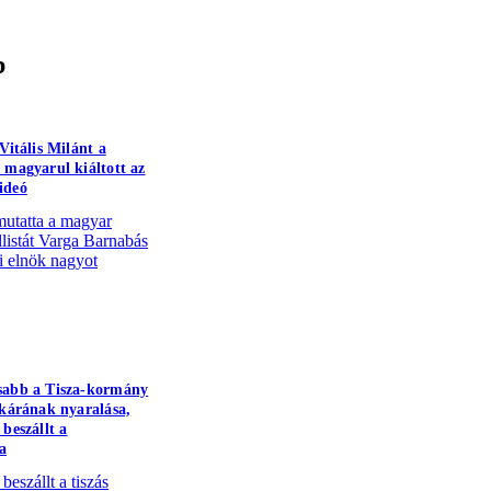
b
Vitális Milánt a
 magyarul kiáltott az
ideó
mutatta a magyar
llistát Varga Barnabás
ni elnök nagyot
sabb a Tisza-kormány
tkárának nyaralása,
beszállt a
a
beszállt a tiszás