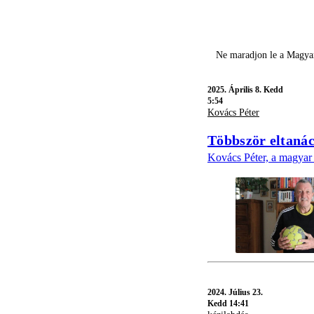
Ne maradjon le a Magyar
2025.
Április 8. Kedd
5:54
Kovács Péter
Többször eltanács
Kovács Péter, a magyar 
2024.
Július 23.
Kedd 14:41