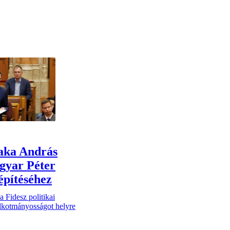
aka András
gyar Péter
építéséhez
 Fidesz politikai
z alkotmányosságot helyre