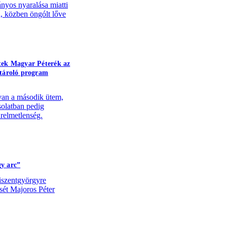
ányos nyaralása miatti
 közben öngólt lőve
tek Magyar Péterék az
atároló program
van a második ütem,
solatban pedig
relmetlenség.
y arc”
szentgyörgyre
ését Majoros Péter