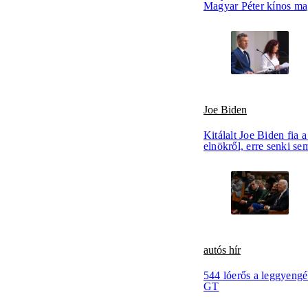
Magyar Péter kínos ma
Joe Biden
Kitálalt Joe Biden fia a
elnökről, erre senki se
autós hír
544 lóerős a leggyen
GT