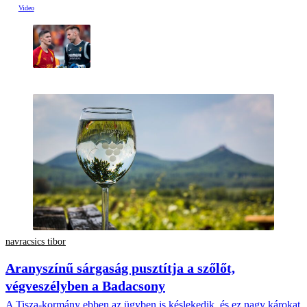
navracsics tibor
Aranyszínű sárgaság pusztítja a szőlőt,
végveszélyben a Badacsony
A Tisza-kormány ebben az ügyben is késlekedik, és ez nagy károkat