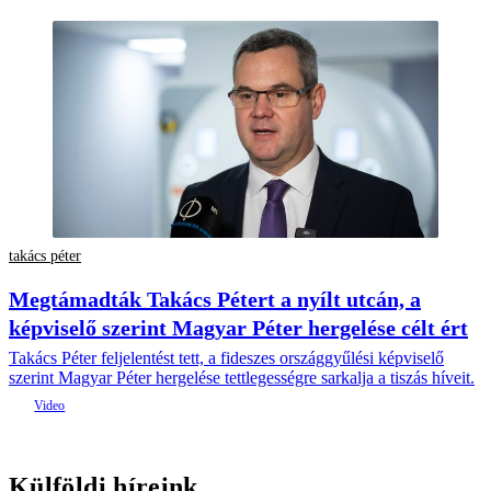
takács péter
Megtámadták Takács Pétert a nyílt utcán, a
képviselő szerint Magyar Péter hergelése célt ért
Takács Péter feljelentést tett, a fideszes országgyűlési képviselő
szerint Magyar Péter hergelése tettlegességre sarkalja a tiszás híveit.
Külföldi híreink