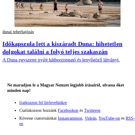
dunai teherhajózás
Időkapszula lett a kiszáradt Duna: hihetetlen
dolgokat találni a folyó teljes szakaszán
A Duna egyszerre nyújt hátborzongató és lenyűgöző látványt.
Ne maradjon le a Magyar Nemzet legjobb írásairól, olvassa őket
minden nap!
Iratkozzon fel hírlevelünkre
Csatlakozzon hozzánk
Facebookon
és
Twitteren
Kövesse csatornáinkat
Instagrammon
,
Videán
,
YouTube-on
és
RSS-
en