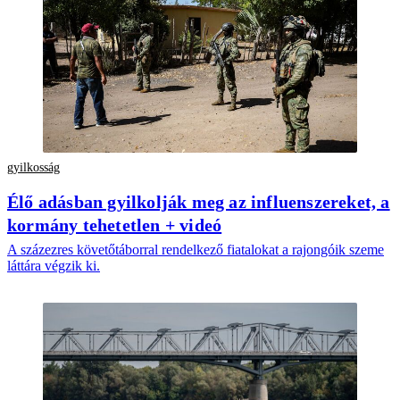
gyilkosság
Élő adásban gyilkolják meg az influenszereket, a
kormány tehetetlen + videó
A százezres követőtáborral rendelkező fiatalokat a rajongóik szeme
láttára végzik ki.