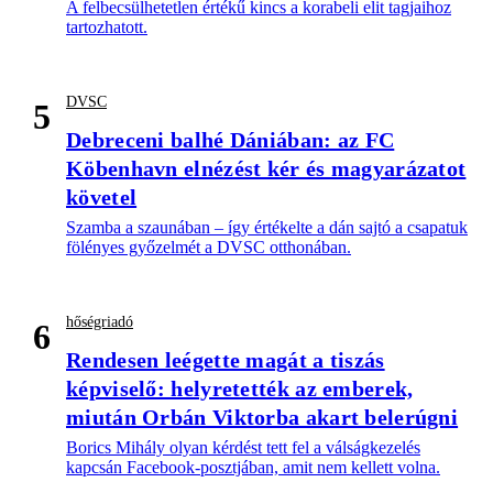
A felbecsülhetetlen értékű kincs a korabeli elit tagjaihoz
tartozhatott.
DVSC
5
Debreceni balhé Dániában: az FC
Köbenhavn elnézést kér és magyarázatot
követel
Szamba a szaunában – így értékelte a dán sajtó a csapatuk
fölényes győzelmét a DVSC otthonában.
hőségriadó
6
Rendesen leégette magát a tiszás
képviselő: helyretették az emberek,
miután Orbán Viktorba akart belerúgni
Borics Mihály olyan kérdést tett fel a válságkezelés
kapcsán Facebook-posztjában, amit nem kellett volna.