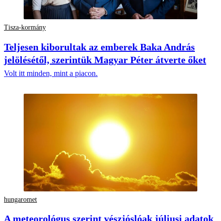
Tisza-kormány
Teljesen kiborultak az emberek Baka András
jelölésétől, szerintük Magyar Péter átverte őket
Volt itt minden, mint a piacon.
hungaromet
A meteorológus szerint vészjóslóak júliusi adatok