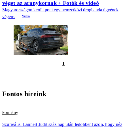
véget az aranykornak + Fotók és videó
Magyarországon került pont egy nemzetközi drogbanda ügyének
végére.
1
Fontos híreink
kormány
Szürreális: Lannert Judit száz nap után ledöbbent azon, hogy néz