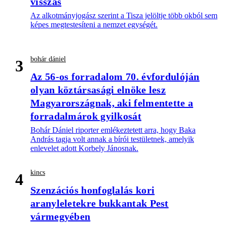
visszás
Az alkotmányjogász szerint a Tisza jelöltje több okból sem
képes megtestesíteni a nemzet egységét.
bohár dániel
3
Az 56-os forradalom 70. évfordulóján
olyan köztársasági elnöke lesz
Magyarországnak, aki felmentette a
forradalmárok gyilkosát
Bohár Dániel riporter emlékeztetett arra, hogy Baka
András tagja volt annak a bírói testületnek, amelyik
enlevelet adott Korbely Jánosnak.
kincs
4
Szenzációs honfoglalás kori
aranyleletekre bukkantak Pest
vármegyében