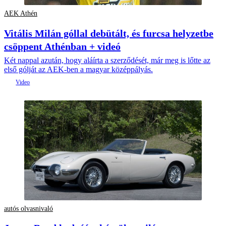
AEK Athén
Vitális Milán góllal debütált, és furcsa helyzetbe
csöppent Athénban + videó
Két nappal azután, hogy aláírta a szerződését, már meg is lőtte az
első gólját az AEK-ben a magyar középpályás.
autós olvasnivaló