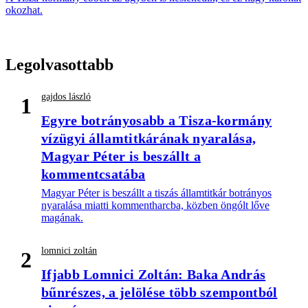
okozhat.
Legolvasottabb
gajdos lászló
1
Egyre botrányosabb a Tisza-kormány
vízügyi államtitkárának nyaralása,
Magyar Péter is beszállt a
kommentcsatába
Magyar Péter is beszállt a tiszás államtitkár botrányos
nyaralása miatti kommentharcba, közben öngólt lőve
magának.
lomnici zoltán
2
Ifjabb Lomnici Zoltán: Baka András
bűnrészes, a jelölése több szempontból