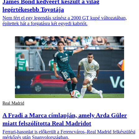
James Bond kedvéért készült a világ
legértékesebb Toyotája
Nem fért el egy legendás színész a 2000 GT kupé változatában,
építettek hát a forgatásra két egyedi kabriót.
Real Madrid
A Fradi a Marca címlapján, amely Arda Güler
miatt felszólította Real Madridot
Ferrari-hasonlat is előkerült a Ferencváros–Real Madrid felkészülési
mérkőzés után Spanyolországban.