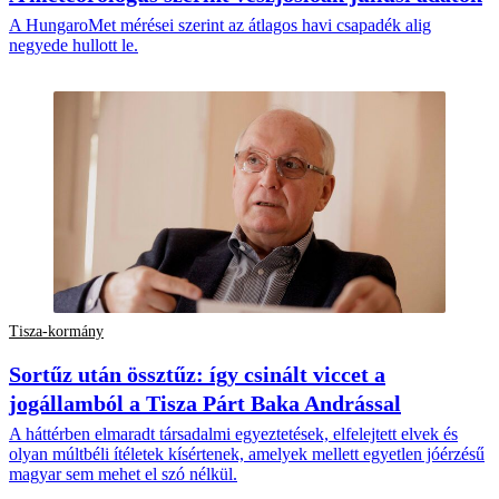
A HungaroMet mérései szerint az átlagos havi csapadék alig
negyede hullott le.
Tisza-kormány
Sortűz után össztűz: így csinált viccet a
jogállamból a Tisza Párt Baka Andrással
A háttérben elmaradt társadalmi egyeztetések, elfelejtett elvek és
olyan múltbéli ítéletek kísértenek, amelyek mellett egyetlen jóérzésű
magyar sem mehet el szó nélkül.