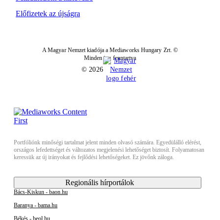
Előfizetek az újságra
A Magyar Nemzet kiadója a Mediaworks Hungary Zrt. ©
Minden jog fenntartva
© 2026
Portfóliónk minőségi tartalmat jelent minden olvasó számára. Egyedülálló elérést,
országos lefedettséget és változatos megjelenési lehetőséget biztosít. Folyamatosan
keressük az új irányokat és fejlődési lehetőségeket. Ez jövőnk záloga.
Regionális hírportálok
Bács-Kiskun - baon.hu
Baranya - bama.hu
Békés - beol.hu