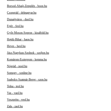
Borsod-Abaúj-Zemplén - boon.hu
Csongrád - delmagyar.hu
Dunaújváros - duol.hu
Fejér - feol.hu
Győr-Moson-Sopron - kisalfold.hu
Hajdú-Bihar - haon.hu
Heves - heol.hu
Jász-Nagykun-Szolnok - szoljon.hu
Komárom-Esztergom - kemma.hu
Nógrád - nool.hu
Somogy - sonline.hu
Szabolcs-Szatmár-Bereg - szon.hu
Tolna - teol.hu
Vas - vaol.hu
Veszprém - veol.hu
Zala - zaol.hu