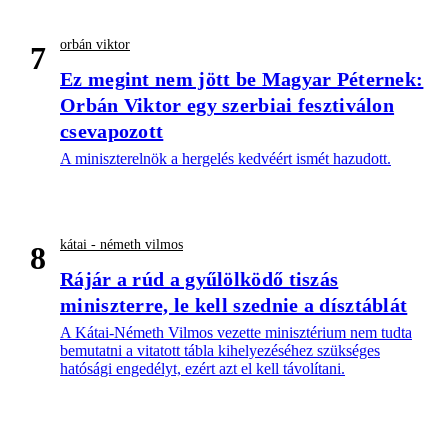
orbán viktor
7
Ez megint nem jött be Magyar Péternek:
Orbán Viktor egy szerbiai fesztiválon
csevapozott
A miniszterelnök a hergelés kedvéért ismét hazudott.
kátai - németh vilmos
8
Rájár a rúd a gyűlölködő tiszás
miniszterre, le kell szednie a dísztáblát
A Kátai-Németh Vilmos vezette minisztérium nem tudta
bemutatni a vitatott tábla kihelyezéséhez szükséges
hatósági engedélyt, ezért azt el kell távolítani.