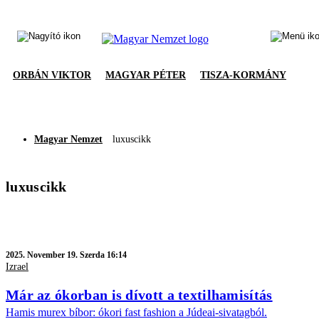
ORBÁN VIKTOR
MAGYAR PÉTER
TISZA-KORMÁNY
Magyar Nemzet
luxuscikk
luxuscikk
2025.
November 19. Szerda 16:14
Izrael
Már az ókorban is dívott a textilhamisítás
Hamis murex bíbor: ókori fast fashion a Júdeai-sivatagból.