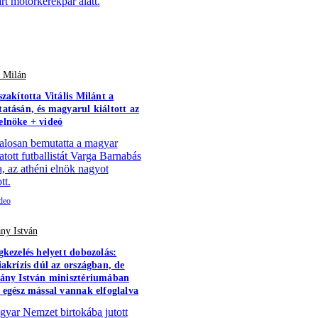
árt motorkerékpár alatt.
s Milán
szakította Vitális Milánt a
atásán, és magyarul kiáltott az
lnöke + videó
alosan bemutatta a magyar
atott futballistát Varga Barnabás
a, az athéni elnök nagyot
tt.
ny István
gkezelés helyett dobozolás:
iakrízis dúl az országban, de
ány István minisztériumában
 egész mással vannak elfoglalva
yar Nemzet birtokába jutott