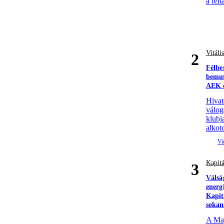
a felt
Vitáli
2
Félbe
bemut
AEK e
Hivat
válog
klubj
alkoto
Kapitá
3
Válsá
energ
Kapit
sokan
A Mag