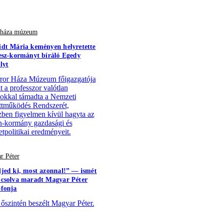
r háza múzeum
dt Mária keményen helyretette
esz-kormányt bíráló Egedy
lyt
ror Háza Múzeum főigazgatója
t a professzor valótlan
ásokkal támadta a Nemzeti
tműködés Rendszerét,
ben figyelmen kívül hagyta az
-kormány gazdasági és
tpolitikai eredményeit.
r Péter
jed ki, most azonnal!” — ismét
csolva maradt Magyar Péter
fonja
 őszintén beszélt Magyar Péter.