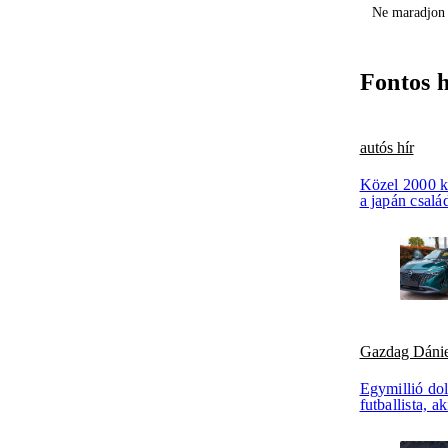
Ne maradjon 
Fontos 
autós hír
Közel 2000 k
a japán csalá
Gazdag Dánie
Egymillió dol
futballista, 