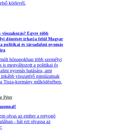
első körlevél.
 visszakozás? Egyre több
lyi döntését írhatja felül Magyar
 a politikai és társadalmi nyomás
ára
múlt hónapokban több személyi
 is megváltozott a politikai és
dalmi nyomás hatására, ami
 inkább visszatérő mintázatnak
 a Tisza-kormány működésében.
r Péter
azonnal!
em olvas az ember a rotyogó
ulában - hát ezt olvassa az
: