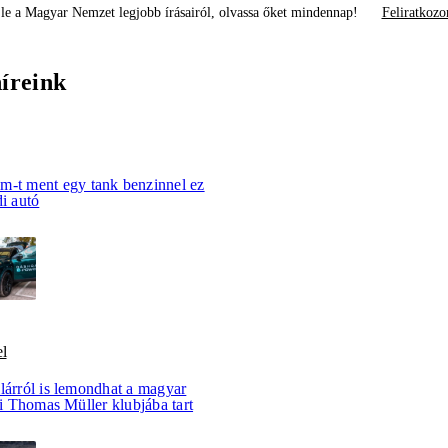
le a Magyar Nemzet legjobb írásairól, olvassa őket mindennap!
Feliratkozo
híreink
m-t ment egy tank benzinnel ez
di autó
l
lárról is lemondhat a magyar
aki Thomas Müller klubjába tart