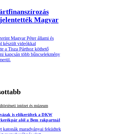
pártfinanszírozás
ljelentették Magyar
zerint Magyar Péter állami és
l készült videókkal
te a Tisza Párthoz köthető
ami kapcsán több bűncselekmény
merül.
sottabb
történeti intézet és múzeum
vázak is előkerültek a DKW
kerékpár alól a Bem rakpartnál
 katonák maradványai feküdtek