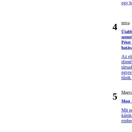
egy b
mtva
4
Újabb
szemé
Péter
hatás
Az el
döntés
társa
egyre
tűnik
Magya
5
Most 
Mit n
kánik
ember