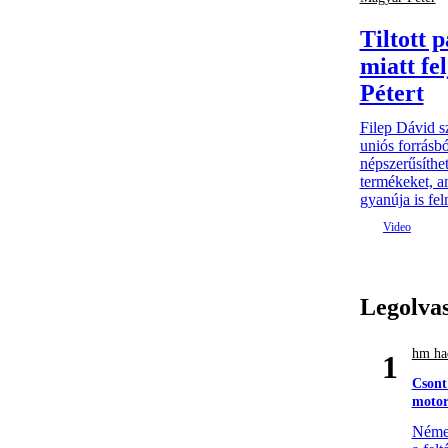
Tiltott 
miatt fe
Pétert
Filep Dávid s
uniós forrásbó
népszerűsíthet
termékeket, 
gyanúja is fel
Legolva
hm had
1
Csont
motor
Német