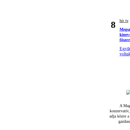
hír tv
8
Megsz
kinev
fősze
Egyik
volta
A Mag
konzervatív,
adja közre a
gazdasá