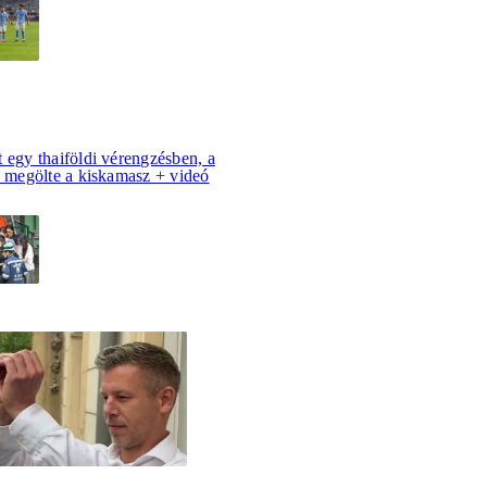
 egy thaiföldi vérengzésben, a
s megölte a kiskamasz + videó