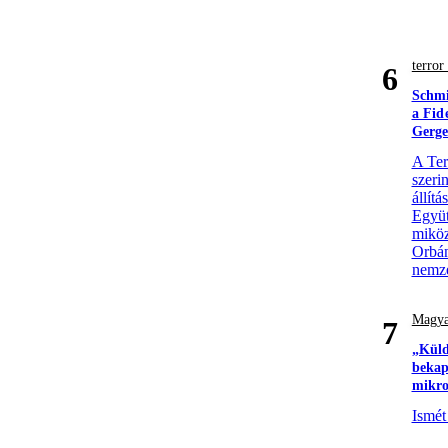
terro
6
Schmi
a Fid
Gerge
A Ter
szerin
állít
Együt
miköz
Orbán
nemze
Magya
7
„Küld
bekap
mikro
Ismét