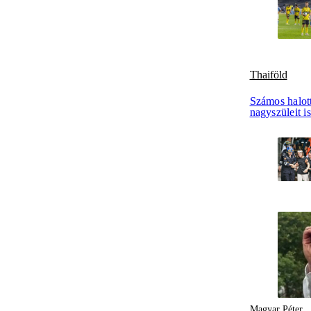
Thaiföld
Számos halott
nagyszüleit i
Magyar Péter