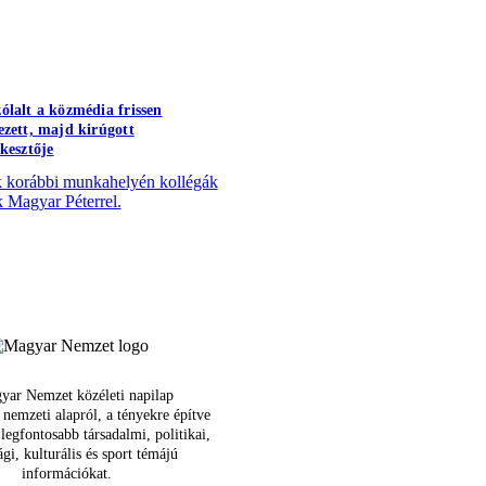
ólalt a közmédia frissen
ezett, majd kirúgott
rkesztője
 korábbi munkahelyén kollégák
k Magyar Péterrel.
yar Nemzet közéleti napilap
 nemzeti alapról, a tényekre építve
 legfontosabb társadalmi, politikai,
gi, kulturális és sport témájú
információkat.