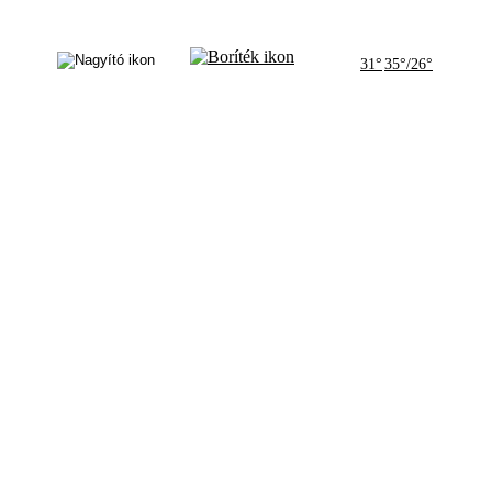
31°
35°/26°