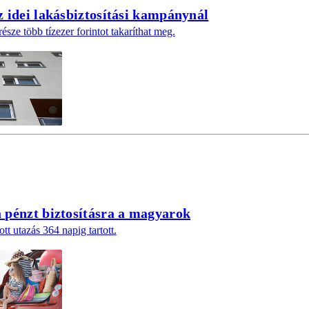
z idei lakásbiztosítási kampánynál
része több tízezer forintot takaríthat meg.
 pénzt biztosításra a magyarok
tt utazás 364 napig tartott.