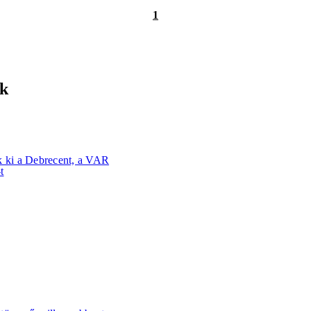
1
nk
k ki a Debrecent, a VAR
t