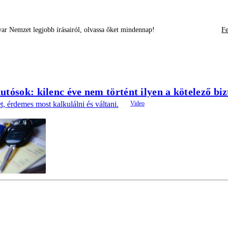
ar Nemzet legjobb írásairól, olvassa őket mindennap!
Fe
utósok: kilenc éve nem történt ilyen a kötelező biz
t, érdemes most kalkulálni és váltani.