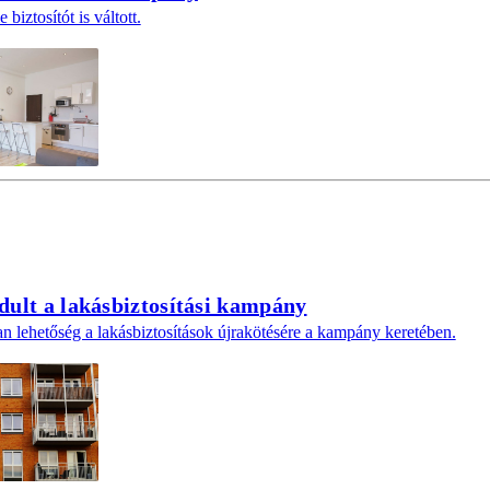
iztosítót is váltott.
dult a lakásbiztosítási kampány
n lehetőség a lakásbiztosítások újrakötésére a kampány keretében.