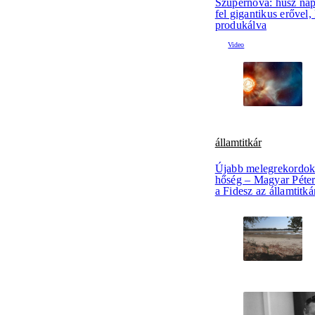
Szupernóva: húsz nap
fel gigantikus erővel,
produkálva
államtitkár
Újabb melegrekordok 
hőség – Magyar Péter e
a Fidesz az államtitká