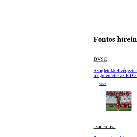
Fontos hírei
DVSC
Szögletekkel végezté
megmentette az ETO-
szupernóva