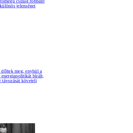
tömegű csillag robbant
 különös jelenséget
dőltek meg, enyhül a
nergiapolitikát bírált,
r távozását követeli