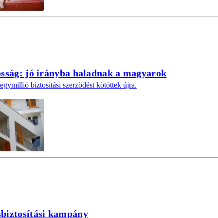
osság: jó irányba haladnak a magyarok
egymillió biztosítási szerződést kötöttek újra.
sbiztosítási kampány