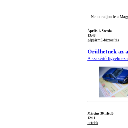
Ne maradjon le a Magy
Április 1. Szerda
13:48
gépjármű-biztosítás
Örülhetnek az a
A szakértő figyelmezte
Március 30. Hétfő
12:11
netrisk