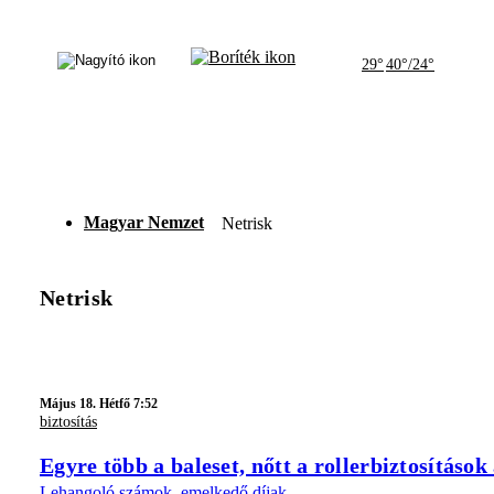
29°
40°/24°
Magyar Nemzet
Netrisk
Netrisk
Május 18. Hétfő 7:52
biztosítás
Egyre több a baleset, nőtt a rollerbiztosítások
Lehangoló számok, emelkedő díjak