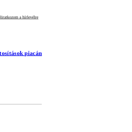
liratkozom a hírlevélre
tosítások piacán