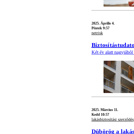
2025.
Április 4.
Péntek 9:57
netrisk
Biztosítástudat
Két év alatt nagyjából 
2025.
Március 11.
Kedd 10:57
lakásbiztosítási szerződés
Dübörög a laká