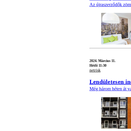
Az újraszerződők zöme b
2024.
Március 11.
Hétfő 11:30
netrisk
Lendületesen in
Még három héten át va