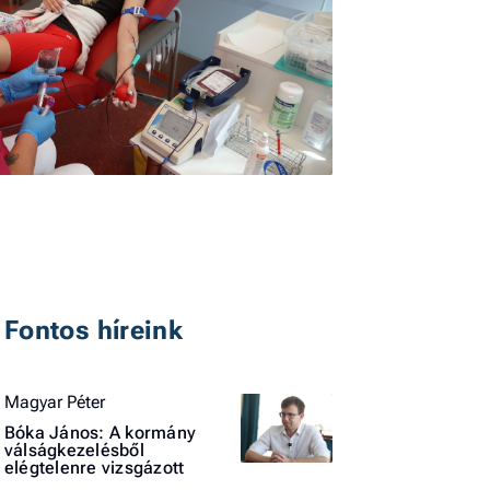
I
E
G
P
Fontos híreink
Jobba
- heti
Magyar Péter
vélem
Bóka János: A kormány
válságkezelésből
Fel
elégtelenre vizsgázott
a hí