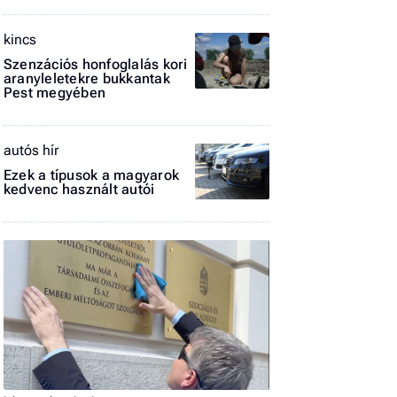
El
kincs
az
új
Szenzációs honfoglalás kori
aranyleletekre bukkantak
Pest megyében
autós hír
Ezek a típusok a magyarok
kedvenc használt autói