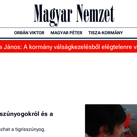
ORBÁN VIKTOR
MAGYAR PÉTER
TISZA-KORMÁNY
 János: A kormány válságkezelésből elégtelenre v
isszúnyogokról és a
ozhat a tigrisszúnyog.