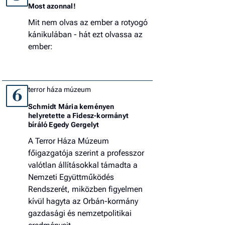
Most azonnal!
Mit nem olvas az ember a rotyogó
kánikulában - hát ezt olvassa az
ember:
terror háza múzeum
6
Schmidt Mária keményen
helyretette a Fidesz-kormányt
bíráló Egedy Gergelyt
A Terror Háza Múzeum
főigazgatója szerint a professzor
valótlan állításokkal támadta a
Nemzeti Együttműködés
Rendszerét, miközben figyelmen
kívül hagyta az Orbán-kormány
gazdasági és nemzetpolitikai