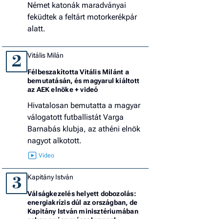
Német katonák maradványai
feküdtek a feltárt motorkerékpár
alatt.
Vitális Milán
2
Félbeszakította Vitális Milánt a
bemutatásán, és magyarul kiáltott
az AEK elnöke + videó
Hivatalosan bemutatta a magyar
válogatott futballistát Varga
Barnabás klubja, az athéni elnök
nagyot alkotott.
Kapitány István
3
Válságkezelés helyett dobozolás:
energiakrízis dúl az országban, de
Kapitány István minisztériumában