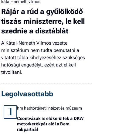
kátai - németh vilmos
Rájár a rúd a gyűlölködő
tiszás miniszterre, le kell
szednie a dísztáblát
A Kátai-Németh Vilmos vezette
minisztérium nem tudta bemutatni a
vitatott tábla kihelyezéséhez szükséges
hatósági engedélyt, ezért azt el kell
távolítani.
Legolvasottabb
hm hadtörténeti intézet és múzeum
1
Csontvázak is előkerültek a DKW
motorkerékpár alól a Bem
rakpartnál