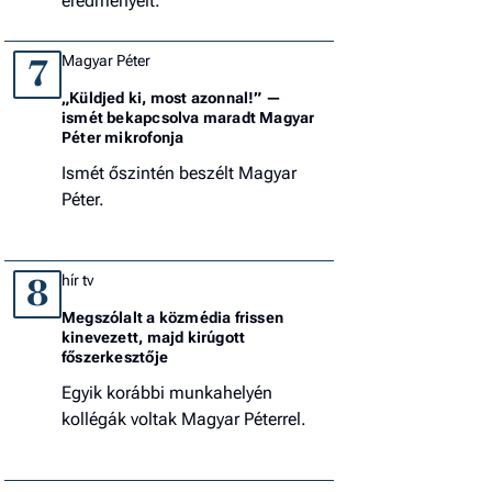
eredményeit.
Magyar Péter
7
„Küldjed ki, most azonnal!” —
ismét bekapcsolva maradt Magyar
Péter mikrofonja
Ismét őszintén beszélt Magyar
Péter.
hír tv
8
Megszólalt a közmédia frissen
kinevezett, majd kirúgott
főszerkesztője
Egyik korábbi munkahelyén
kollégák voltak Magyar Péterrel.