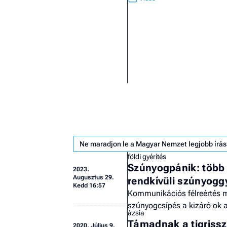
Ne maradjon le a Magyar Nemzet legjobb írás
földi gyérítés
Szúnyogpánik: több 
2023.
Augusztus 29.
rendkívüli szúnyogg
Kedd 16:57
Kommunikációs félreértés mi
szúnyogcsípés a kizáró ok 
ázsia
Támadnak a tigriss
2020.
Július 9.