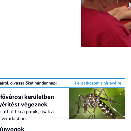
airól, olvassa őket mindennap!
Feliratkozom a hírlevélre
fővárosi kerületben
yérítést végeznek
att tört ki a pánik, csak a
a véradásban.
zúnyogok