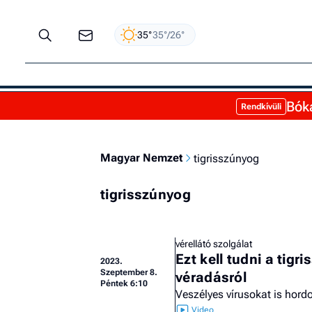
35°
35°/26°
Bóka
Rendkívüli
Magyar Nemzet
tigrisszúnyog
tigrisszúnyog
vérellátó szolgálat
Ezt kell tudni a tigr
2023.
Szeptember 8.
véradásról
Péntek 6:10
Veszélyes vírusokat is hord