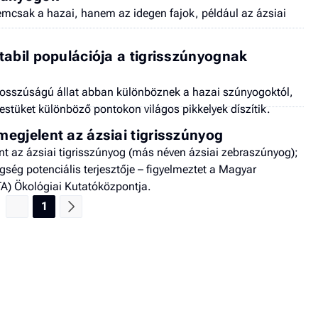
csak a hazai, hanem az idegen fajok, például az ázsiai
tabil populációja a tigrisszúnyognak
 hosszúságú állat abban különböznek a hazai szúnyogoktól,
testüket különböző pontokon világos pikkelyek díszítik.
egjelent az ázsiai tigrisszúnyog
t az ázsiai tigrisszúnyog (más néven ázsiai zebraszúnyog);
gség potenciális terjesztője – figyelmeztet a Magyar
) Ökológiai Kutatóközpontja.
1