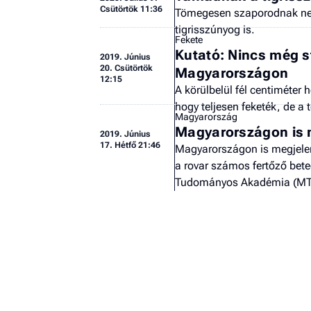
Csütörtök 11:36
Tömegesen szaporodnak nem
tigrisszúnyog is.
Fekete
Kutató: Nincs még s
2019.
Június
20. Csütörtök
Magyarországon
12:15
A körülbelül fél centiméter
hogy teljesen feketék, de a 
Magyarország
Magyarországon is m
2019.
Június
17. Hétfő 21:46
Magyarországon is megjelen
a rovar számos fertőző bete
Tudományos Akadémia (MTA