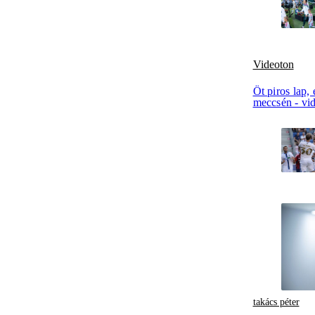
Videoton
Öt piros lap,
meccsén - vi
takács péter