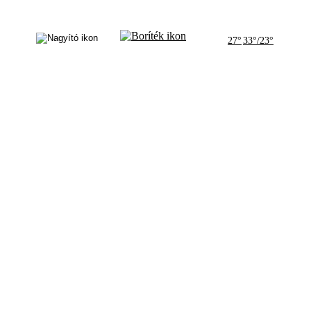
27°
33°/23°