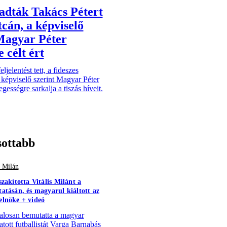
dták Takács Pétert
tcán, a képviselő
Magyar Péter
 célt ért
ljelentést tett, a fideszes
 képviselő szerint Magyar Péter
egességre sarkalja a tiszás híveit.
sottabb
s Milán
szakította Vitális Milánt a
atásán, és magyarul kiáltott az
lnöke + videó
alosan bemutatta a magyar
atott futballistát Varga Barnabás