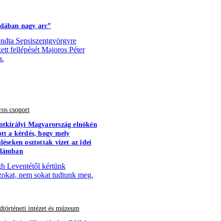
dában nagy arc”
dta Sepsiszentgyörgyre
zett fellépését Majoros Péter
a.
os csoport
ntkirályi Magyarország elnökén
ott a kérdés, hogy mely
léseken osztottak vizet az idei
llámban
h Leventétől kértünk
zokat, nem sokat tudtunk meg.
történeti intézet és múzeum