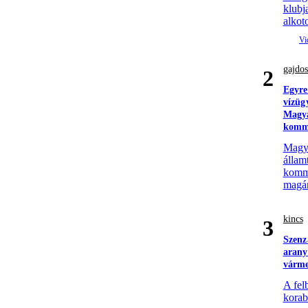
klubj
alkoto
gajdos
2
Egyre
vízüg
Magya
komm
Magyar
állam
komme
magá
kincs
3
Szenz
arany
várm
A fel
korabe