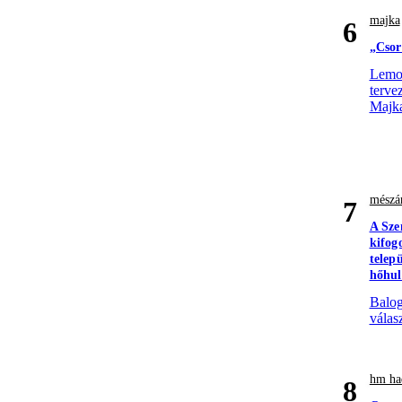
majka
6
„Csor
Lemon
terve
Majk
mészár
7
A Sze
kifog
telepü
hőhu
Balog
válas
hm had
8