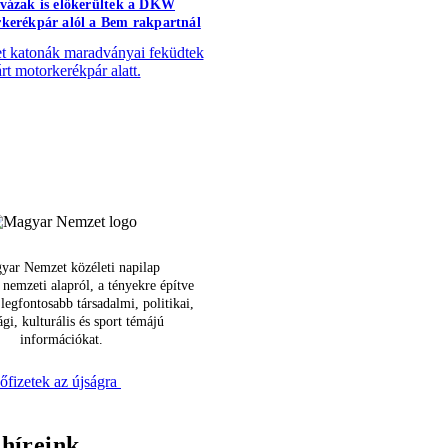
vázak is előkerültek a DKW
kerékpár alól a Bem rakpartnál
 katonák maradványai feküdtek
árt motorkerékpár alatt.
yar Nemzet közéleti napilap
 nemzeti alapról, a tényekre építve
 legfontosabb társadalmi, politikai,
gi, kulturális és sport témájú
információkat.
őfizetek az újságra
 híreink