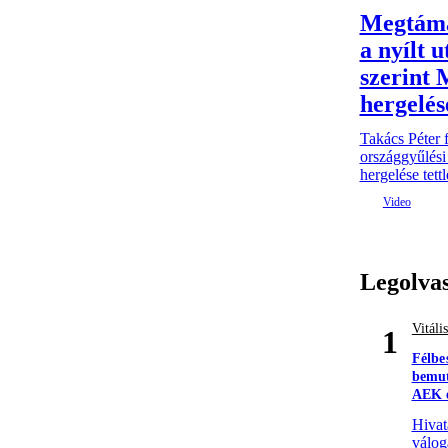
Megtáma
a nyílt u
szerint 
hergelése
Takács Péter fe
országgyűlési
hergelése tettl
Legolva
Vitáli
1
Félbe
bemut
AEK e
Hivat
válog