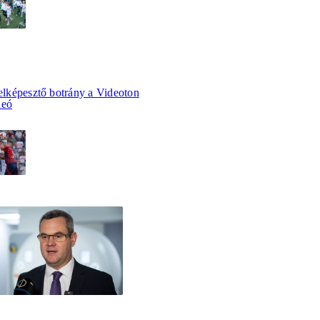
 elképesztő botrány a Videoton
deó