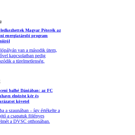
a
ledkezhettek Magyar Péterék az
ni energiatároló program
zóiról
lópályán van a második ütem,
sővel kapcsolatban pedig
zódik a türelmetlenség.
C
ceni balhé Dániában: az FC
havn elnézést kér és
rázatot követel
a a szaunában – így értékelte a
ajtó a csapatuk fölényes
lmét a DVSC otthonában.