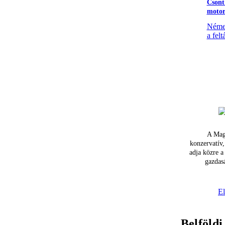
Csont
motor
Német
a felt
A Mag
konzervatív,
adja közre a
gazdasá
El
Belföldi