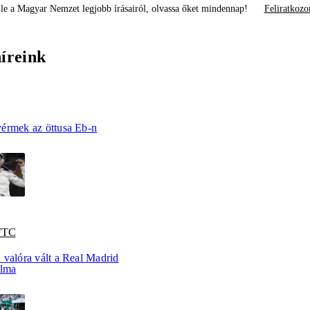
le a Magyar Nemzet legjobb írásairól, olvassa őket mindennap!
Feliratkozo
híreink
érmek az öttusa Eb-n
 FTC
 valóra vált a Real Madrid
álma