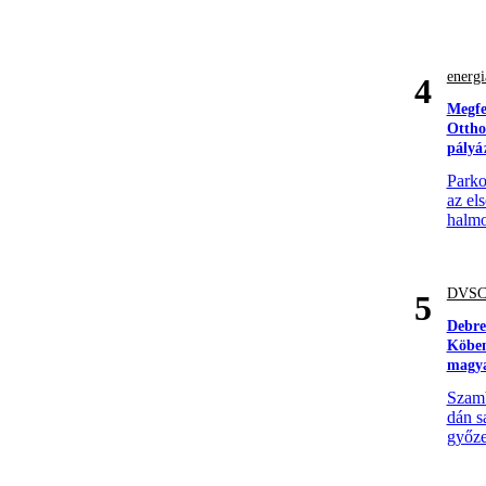
energi
4
Megfe
Ottho
pályá
Parko
az el
halmo
DVS
5
Debre
Köben
magya
Szamb
dán s
győze