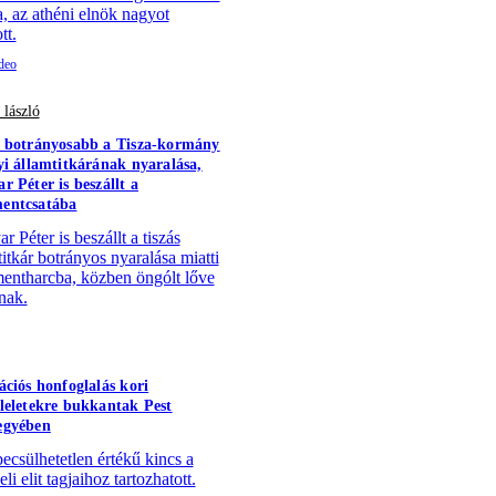
a, az athéni elnök nagyot
tt.
 lászló
 botrányosabb a Tisza-kormány
yi államtitkárának nyaralása,
r Péter is beszállt a
entcsatába
 Péter is beszállt a tiszás
titkár botrányos nyaralása miatti
ntharcba, közben öngólt lőve
nak.
ációs honfoglalás kori
leletekre bukkantak Pest
egyében
becsülhetetlen értékű kincs a
li elit tagjaihoz tartozhatott.