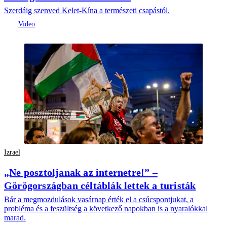
Szerdáig szenved Kelet-Kína a természeti csapástól.
Izrael
„Ne posztoljanak az internetre!” –
Görögországban céltáblák lettek a turisták
Bár a megmozdulások vasárnap érték el a csúcspontjukat, a
probléma és a feszültség a következő napokban is a nyaralókkal
marad.