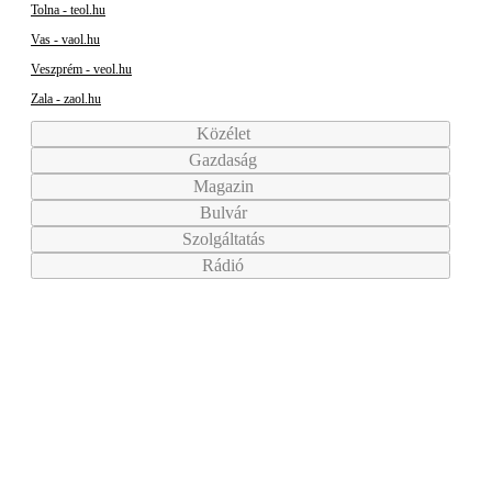
Tolna - teol.hu
Vas - vaol.hu
Veszprém - veol.hu
Zala - zaol.hu
Közélet
Gazdaság
Magazin
Bulvár
Szolgáltatás
Rádió