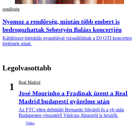
rendőrség
Nyomoz a rendőrség, miután több embert is
bedrogozhattak Sebestyén Balázs koncertjén
Kábítószer-birtoklás gyanújával vizsgálódnak a DJ OTI koncerten
történtek miatt.
Legolvasottabb
Real Madrid
1
José Mourinho a Fradinak üzent a Real
Madrid budapesti győzelme után
Az FTC ellen debütáló Bernardo Silváról és a vb után
Budapesten visszatérő Vinícius Júniorról is beszélt.