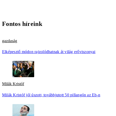
Fontos híreink
gazdaság
Elképesztő módon rajzolódhatnak át világ erőviszonyai
Milák Kristóf
Milák Kristóf jól úszott, továbbjutott 50 pillangón az Eb-n