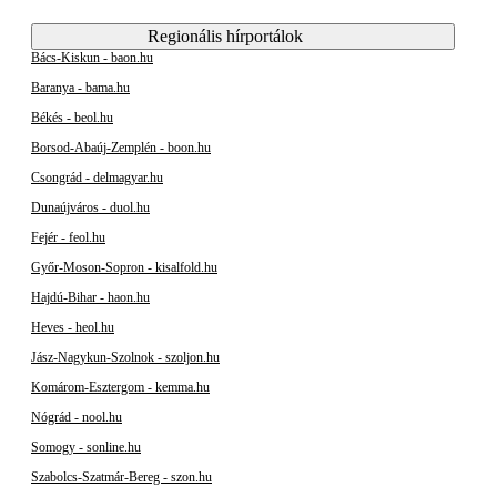
Regionális hírportálok
Bács-Kiskun - baon.hu
Baranya - bama.hu
Békés - beol.hu
Borsod-Abaúj-Zemplén - boon.hu
Csongrád - delmagyar.hu
Dunaújváros - duol.hu
Fejér - feol.hu
Győr-Moson-Sopron - kisalfold.hu
Hajdú-Bihar - haon.hu
Heves - heol.hu
Jász-Nagykun-Szolnok - szoljon.hu
Komárom-Esztergom - kemma.hu
Nógrád - nool.hu
Somogy - sonline.hu
Szabolcs-Szatmár-Bereg - szon.hu