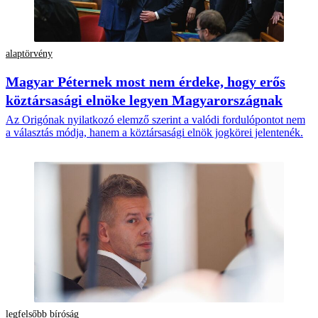
alaptörvény
Magyar Péternek most nem érdeke, hogy erős
köztársasági elnöke legyen Magyarországnak
Az Origónak nyilatkozó elemző szerint a valódi fordulópontot nem
a választás módja, hanem a köztársasági elnök jogkörei jelentenék.
legfelsőbb bíróság