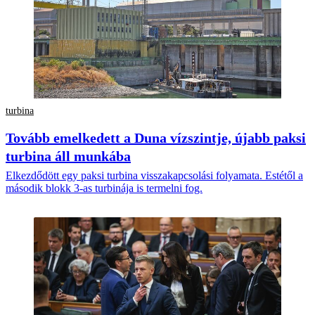
turbina
Tovább emelkedett a Duna vízszintje, újabb paksi
turbina áll munkába
Elkezdődött egy paksi turbina visszakapcsolási folyamata. Estétől a
második blokk 3-as turbinája is termelni fog.