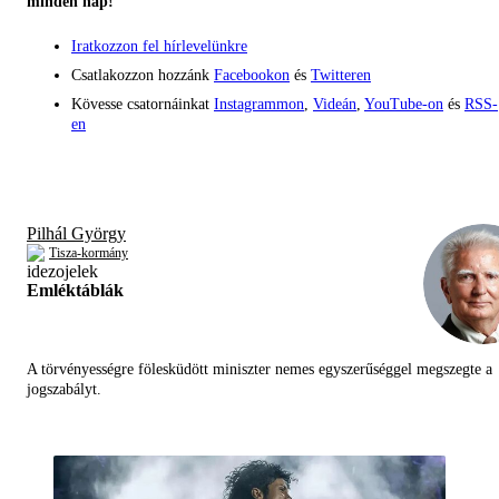
minden nap!
Iratkozzon fel hírlevelünkre
Csatlakozzon hozzánk
Facebookon
és
Twitteren
Kövesse csatornáinkat
Instagrammon
,
Videán
,
YouTube-on
és
RSS-
en
Pilhál György
Tisza-kormány
Emléktáblák
A törvényességre fölesküdött miniszter nemes egyszerűséggel megszegte a
jogszabályt.