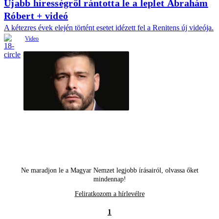
Újabb hírességről rántotta le a leplet Ábrahám
Róbert + videó
A kétezres évek elején történt esetet idézett fel a Renitens új videója.
Ne maradjon le a Magyar Nemzet legjobb írásairól, olvassa őket
mindennap!
Feliratkozom a hírlevélre
1