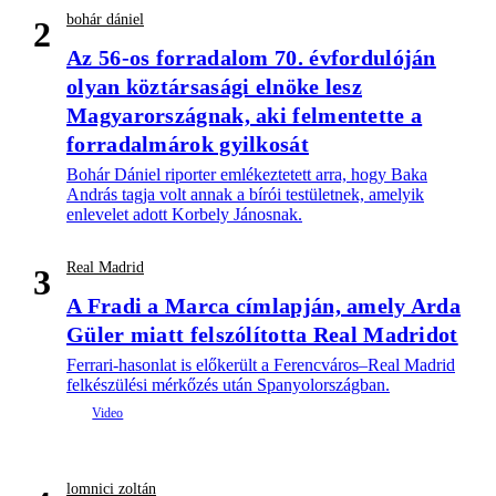
bohár dániel
2
Az 56-os forradalom 70. évfordulóján
olyan köztársasági elnöke lesz
Magyarországnak, aki felmentette a
forradalmárok gyilkosát
Bohár Dániel riporter emlékeztetett arra, hogy Baka
András tagja volt annak a bírói testületnek, amelyik
enlevelet adott Korbely Jánosnak.
Real Madrid
3
A Fradi a Marca címlapján, amely Arda
Güler miatt felszólította Real Madridot
Ferrari-hasonlat is előkerült a Ferencváros–Real Madrid
felkészülési mérkőzés után Spanyolországban.
lomnici zoltán