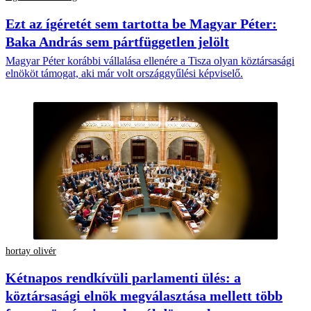
Ezt az ígéretét sem tartotta be Magyar Péter:
Baka András sem pártfüggetlen jelölt
Magyar Péter korábbi vállalása ellenére a Tisza olyan köztársasági
elnököt támogat, aki már volt országgyűlési képviselő.
hortay olivér
Kétnapos rendkívüli parlamenti ülés: a
köztársasági elnök megválasztása mellett több