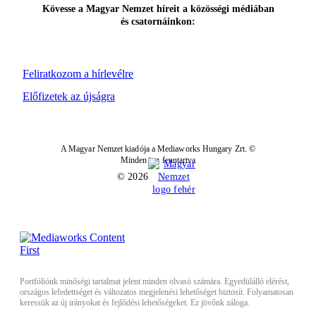
Kövesse a Magyar Nemzet híreit a közösségi médiában
és csatornáinkon:
Feliratkozom a hírlevélre
Előfizetek az újságra
A Magyar Nemzet kiadója a Mediaworks Hungary Zrt. ©
Minden jog fenntartva
© 2026
Portfóliónk minőségi tartalmat jelent minden olvasó számára. Egyedülálló elérést,
országos lefedettséget és változatos megjelenési lehetőséget biztosít. Folyamatosan
keressük az új irányokat és fejlődési lehetőségeket. Ez jövőnk záloga.