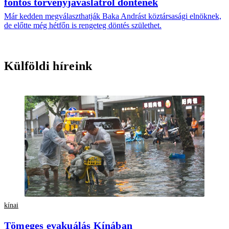
fontos törvényjavaslatról döntenek
Már kedden megválaszthatják Baka Andrást köztársasági elnöknek,
de előtte még hétfőn is rengeteg döntés születhet.
Külföldi híreink
kínai
Tömeges evakuálás Kínában