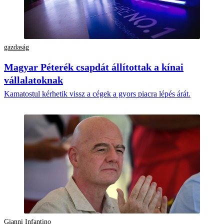
gazdaság
Magyar Péterék csapdát állítottak a kínai
vállalatoknak
Kamatostul kérhetik vissz a cégek a gyors piacra lépés árát.
Gianni Infantino