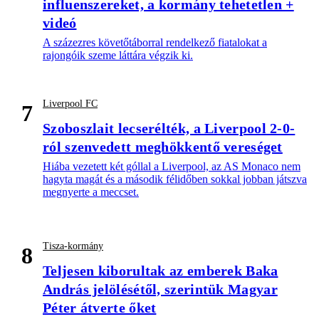
influenszereket, a kormány tehetetlen +
videó
A százezres követőtáborral rendelkező fiatalokat a
rajongóik szeme láttára végzik ki.
Liverpool FC
7
Szoboszlait lecserélték, a Liverpool 2-0-
ról szenvedett meghökkentő vereséget
Hiába vezetett két góllal a Liverpool, az AS Monaco nem
hagyta magát és a második félidőben sokkal jobban játszva
megnyerte a meccset.
Tisza-kormány
8
Teljesen kiborultak az emberek Baka
András jelölésétől, szerintük Magyar
Péter átverte őket