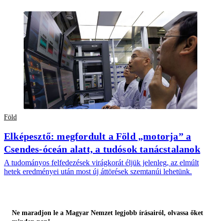
Föld
Elképesztő: megfordult a Föld „motorja” a
Csendes-óceán alatt, a tudósok tanácstalanok
A tudományos felfedezések virágkorát éljük jelenleg, az elmúlt
hetek eredményei után most új áttörések szemtanúi lehetünk.
Ne maradjon le a Magyar Nemzet legjobb írásairól, olvassa őket