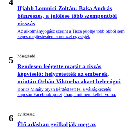
4
Ifjabb Lomnici Zoltán: Baka András
bűnrészes, a jelölése több szempontból
visszás
Az alkotmányjogász szerint a Tisza jelöltje több okból sem
képes megtestesíteni a nemzet egységét.
hőségriadó
5
Rendesen leégette magát a tiszás
képviselő: helyretették az emberek,
miután Orbán Viktorba akart belerúgni
Borics Mihály olyan kérdést tett fel a válságkezelés
kapcsán Facebook-posztjában, amit nem kellett volna.
gyilkosság
6
Élő adásban gyilkolják meg az