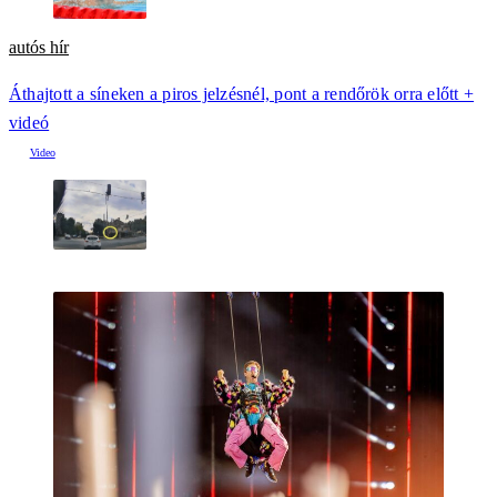
autós hír
Áthajtott a síneken a piros jelzésnél, pont a rendőrök orra előtt +
videó