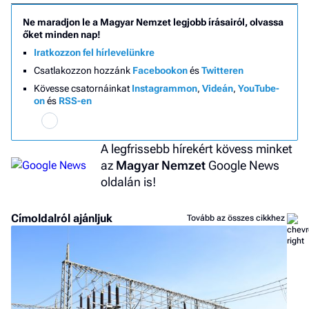
Ne maradjon le a Magyar Nemzet legjobb írásairól, olvassa
őket minden nap!
Iratkozzon fel hírlevelünkre
Csatlakozzon hozzánk
Facebookon
és
Twitteren
Kövesse csatornáinkat
Instagrammon
,
Videán
,
YouTube-
on
és
RSS-en
A legfrissebb hírekért kövess minket
az
Magyar Nemzet
Google News
oldalán is!
Címoldalról ajánljuk
Tovább az összes cikkhez