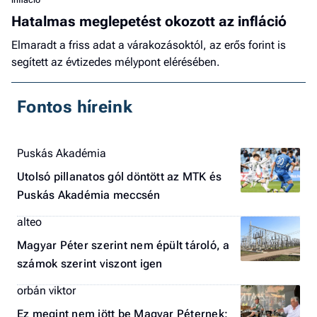
Hatalmas meglepetést okozott az infláció
Elmaradt a friss adat a várakozásoktól, az erős forint is
segített az évtizedes mélypont elérésében.
Fontos híreink
Puskás Akadémia
Utolsó pillanatos gól döntött az MTK és
Puskás Akadémia meccsén
alteo
Magyar Péter szerint nem épült tároló, a
számok szerint viszont igen
orbán viktor
Ez megint nem jött be Magyar Péternek: