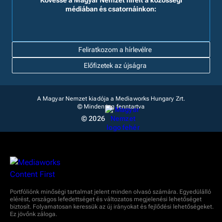
Kövesse a Magyar Nemzet híreit a közösségi
médiában és csatornáinkon:
Feliratkozom a hírlevélre
Előfizetek az újságra
A Magyar Nemzet kiadója a Mediaworks Hungary Zrt.
© Minden jog fenntartva
© 2026
Portfóliónk minőségi tartalmat jelent minden olvasó számára. Egyedülálló
elérést, országos lefedettséget és változatos megjelenési lehetőséget
biztosít. Folyamatosan keressük az új irányokat és fejlődési lehetőségeket.
Ez jövőnk záloga.