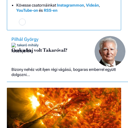
Kövesse csatornáinkat
Instagrammon
,
Videán
,
YouTube-on
és
RSS-en
Pilhál György
takaró mihály
Csak a baj volt Takaróval?
Bizony nehéz volt ilyen régi vágású, bogaras emberrel együtt
dolgozni…