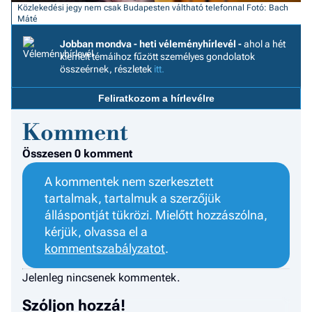
F
Közlekedési jegy nem csak Budapesten váltható telefonnal
Fotó: Bach
a 
Máté
Jobban mondva - heti véleményhírlevél -
ahol a hét
kiemelt témáihoz fűzött személyes gondolatok
összeérnek, részletek
itt.
Feliratkozom a hírlevélre
Komment
Összesen 0 komment
A kommentek nem szerkesztett
tartalmak, tartalmuk a szerzőjük
álláspontját tükrözi. Mielőtt hozzászólna,
kérjük, olvassa el a
kommentszabályzatot
.
Jelenleg nincsenek kommentek.
Szóljon hozzá!