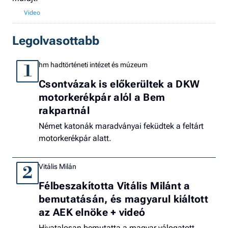
Legolvasottabb
hm hadtörténeti intézet és múzeum
1
Csontvázak is előkerültek a DKW
motorkerékpár alól a Bem
rakpartnál
Német katonák maradványai feküdtek a feltárt
motorkerékpár alatt.
Vitális Milán
2
Félbeszakította Vitális Milánt a
bemutatásán, és magyarul kiáltott
az AEK elnöke + videó
Hivatalosan bemutatta a magyar válogatott