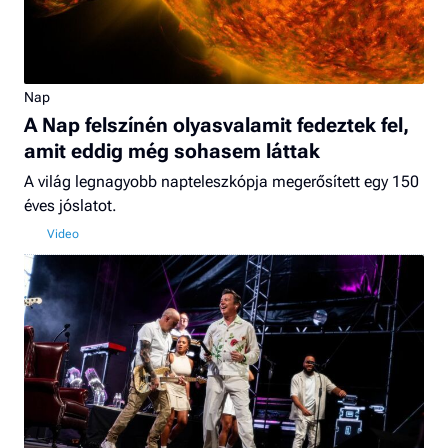
Nap
A Nap felszínén olyasvalamit fedeztek fel,
amit eddig még sohasem láttak
A világ legnagyobb napteleszkópja megerősített egy 150
éves jóslatot.