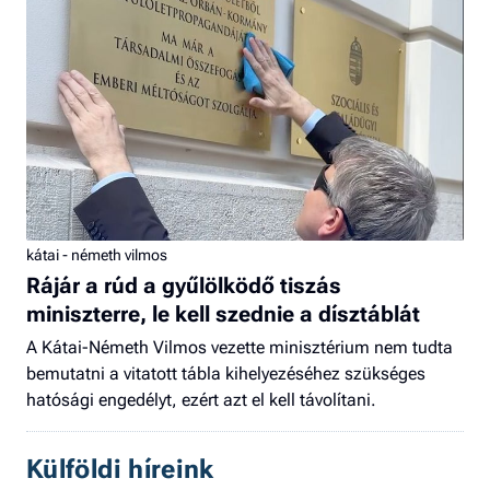
kátai - németh vilmos
Rájár a rúd a gyűlölködő tiszás
miniszterre, le kell szednie a dísztáblát
A Kátai-Németh Vilmos vezette minisztérium nem tudta
bemutatni a vitatott tábla kihelyezéséhez szükséges
hatósági engedélyt, ezért azt el kell távolítani.
Külföldi híreink