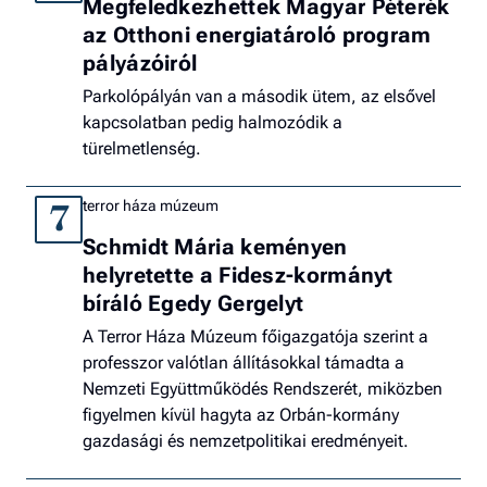
Megfeledkezhettek Magyar Péterék
az Otthoni energiatároló program
pályázóiról
Parkolópályán van a második ütem, az elsővel
kapcsolatban pedig halmozódik a
türelmetlenség.
terror háza múzeum
7
Schmidt Mária keményen
helyretette a Fidesz-kormányt
bíráló Egedy Gergelyt
A Terror Háza Múzeum főigazgatója szerint a
professzor valótlan állításokkal támadta a
Nemzeti Együttműködés Rendszerét, miközben
figyelmen kívül hagyta az Orbán-kormány
gazdasági és nemzetpolitikai eredményeit.