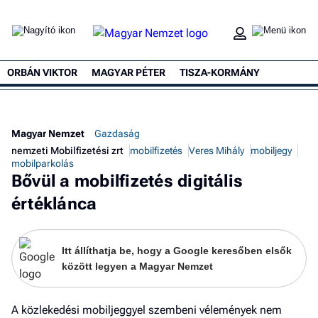
ORBÁN VIKTOR
MAGYAR PÉTER
TISZA-KORMÁNY
Magyar Nemzet
Gazdaság
nemzeti Mobilfizetési zrt
mobilfizetés
Veres Mihály
mobiljegy
mobilparkolás
Bővül a mobilfizetés digitális
értéklánca
Itt állíthatja be, hogy a Google keresőben elsők
között legyen a Magyar Nemzet
A közlekedési mobiljeggyel szembeni vélemények nem