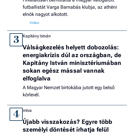
futballistát Varga Barnabás klubja, az athéni
elnök nagyot alkotott.
Kapitány István
3
Válságkezelés helyett dobozolás:
energiakrízis dúl az országban, de
Kapitány István minisztériumában
sokan egész mással vannak
elfoglalva
A Magyar Nemzet birtokába jutott egy belső
körlevél.
mtva
4
Újabb visszakozás? Egyre több
személyi döntését írhatja felül