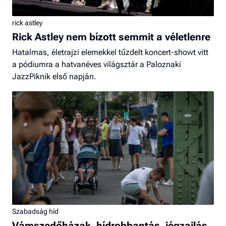
rick astley
Rick Astley nem bízott semmit a véletlenre
Hatalmas, életrajzi elemekkel tűzdelt koncert-showt vitt
a pódiumra a hatvanéves világsztár a Paloznaki
JazzPiknik első napján.
Szabadság híd
Vámszedőházak, hídrobbantás, jégzajlás