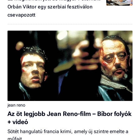
Orbán Viktor egy szerbiai fesztiválon
csevapozott
jean reno
Az öt legjobb Jean Reno-film – Bíbor folyók
+ videó
Sötét hangulatú francia krimi, amely új szintre emelte a
műfajt.