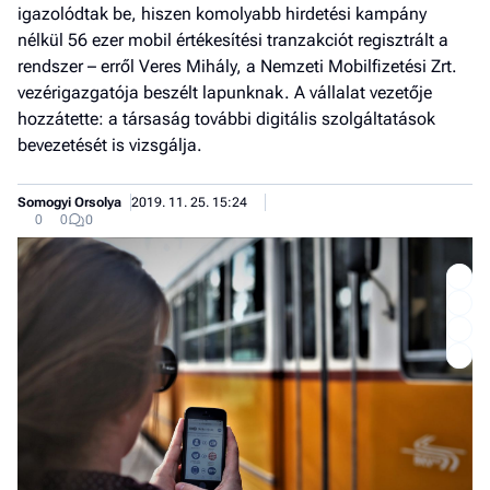
igazolódtak be, hiszen komolyabb hirdetési kampány
nélkül 56 ezer mobil értékesítési tranzakciót regisztrált a
rendszer – erről Veres Mihály, a Nemzeti Mobilfizetési Zrt.
vezérigazgatója beszélt lapunknak. A vállalat vezetője
hozzátette: a társaság további digitális szolgáltatások
bevezetését is vizsgálja.
Somogyi Orsolya
2019. 11. 25. 15:24
0
0
0
Job
- he
vél