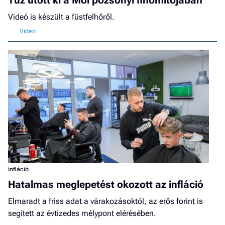
Tűz ütött ki a Mol pozsonyi finomítójában
Videó is készült a füstfelhőről.
infláció
Hatalmas meglepetést okozott az infláció
Elmaradt a friss adat a várakozásoktól, az erős forint is
segített az évtizedes mélypont elérésében.