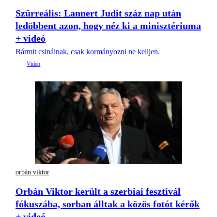
Szürreális: Lannert Judit száz nap után
ledöbbent azon, hogy néz ki a minisztériuma
+ videó
Bármit csinálnak, csak kormányozni ne kelljen.
orbán viktor
Orbán Viktor került a szerbiai fesztivál
fókuszába, sorban álltak a közös fotót kérők
+ videó