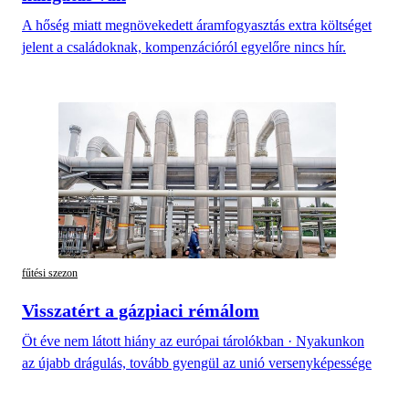
A hőség miatt megnövekedett áramfogyasztás extra költséget
jelent a családoknak, kompenzációról egyelőre nincs hír.
fűtési szezon
Visszatért a gázpiaci rémálom
Öt éve nem látott hiány az európai tárolókban · Nyakunkon
az újabb drágulás, tovább gyengül az unió versenyképessége