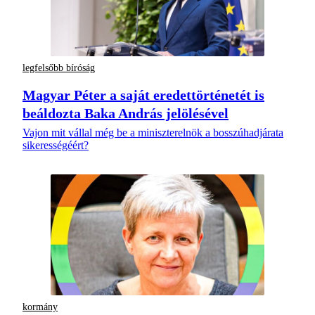
legfelsőbb bíróság
Magyar Péter a saját eredettörténetét is
beáldozta Baka András jelölésével
Vajon mit vállal még be a miniszterelnök a bosszúhadjárata
sikerességéért?
kormány