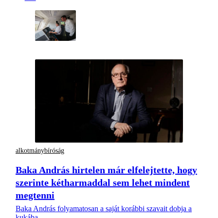
alkotmánybíróság
Baka András hirtelen már elfelejtette, hogy
szerinte kétharmaddal sem lehet mindent
megtenni
Baka András folyamatosan a saját korábbi szavait dobja a
kukába.