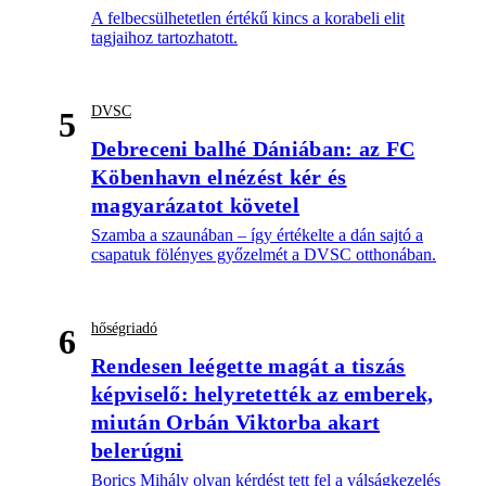
A felbecsülhetetlen értékű kincs a korabeli elit
tagjaihoz tartozhatott.
DVSC
5
Debreceni balhé Dániában: az FC
Köbenhavn elnézést kér és
magyarázatot követel
Szamba a szaunában – így értékelte a dán sajtó a
csapatuk fölényes győzelmét a DVSC otthonában.
hőségriadó
6
Rendesen leégette magát a tiszás
képviselő: helyretették az emberek,
miután Orbán Viktorba akart
belerúgni
Borics Mihály olyan kérdést tett fel a válságkezelés