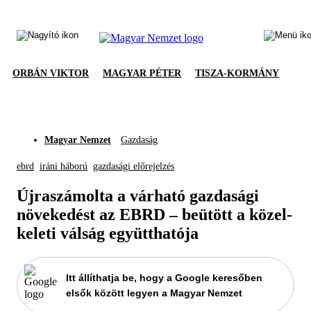
ORBÁN VIKTOR
MAGYAR PÉTER
TISZA-KORMÁNY
Magyar Nemzet
Gazdaság
ebrd
iráni háború
gazdasági előrejelzés
Újraszámolta a várható gazdasági
növekedést az EBRD – beütött a közel-
keleti válság együtthatója
Itt állíthatja be, hogy a Google keresőben
elsők között legyen a Magyar Nemzet