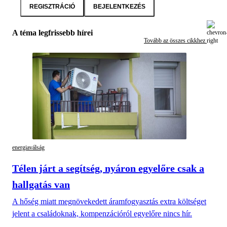
REGISZTRÁCIÓ
BEJELENTKEZÉS
A téma legfrissebb hírei
Tovább az összes cikkhez
energiaválság
Télen járt a segítség, nyáron egyelőre csak a
hallgatás van
A hőség miatt megnövekedett áramfogyasztás extra költséget
jelent a családoknak, kompenzációról egyelőre nincs hír.