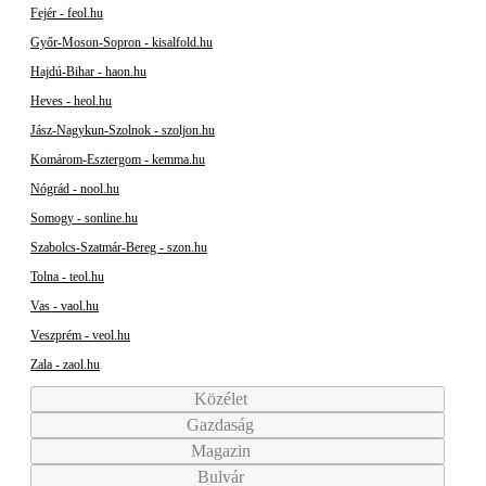
Fejér - feol.hu
Győr-Moson-Sopron - kisalfold.hu
Hajdú-Bihar - haon.hu
Heves - heol.hu
Jász-Nagykun-Szolnok - szoljon.hu
Komárom-Esztergom - kemma.hu
Nógrád - nool.hu
Somogy - sonline.hu
Szabolcs-Szatmár-Bereg - szon.hu
Tolna - teol.hu
Vas - vaol.hu
Veszprém - veol.hu
Zala - zaol.hu
Közélet
Gazdaság
Magazin
Bulvár