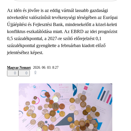
Az idén és jövőre is az eddig vártnál lassabb gazdasági
növekedést valószínűsít tevékenységi térségében az Európai
Újjáépítési és Fejlesztési Bank, mindenekelőtt a közel-keleti
konfliktus eszkalálódása miatt. Az EBRD az idei prognózist
0,5 százalékponttal, a 2027-re szóló előrejelzést 0,1
százalékponttal gyengítette a februárban kiadott előző
jelentéséhez képest.
Magyar Nemzet
2026. 06. 03. 8:27
0
0
0