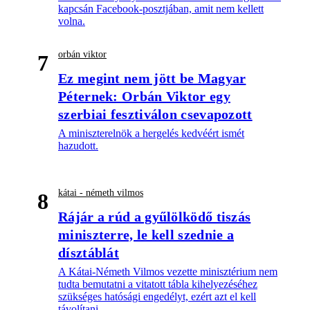
kapcsán Facebook-posztjában, amit nem kellett
volna.
orbán viktor
7
Ez megint nem jött be Magyar
Péternek: Orbán Viktor egy
szerbiai fesztiválon csevapozott
A miniszterelnök a hergelés kedvéért ismét
hazudott.
kátai - németh vilmos
8
Rájár a rúd a gyűlölködő tiszás
miniszterre, le kell szednie a
dísztáblát
A Kátai-Németh Vilmos vezette minisztérium nem
tudta bemutatni a vitatott tábla kihelyezéséhez
szükséges hatósági engedélyt, ezért azt el kell
távolítani.