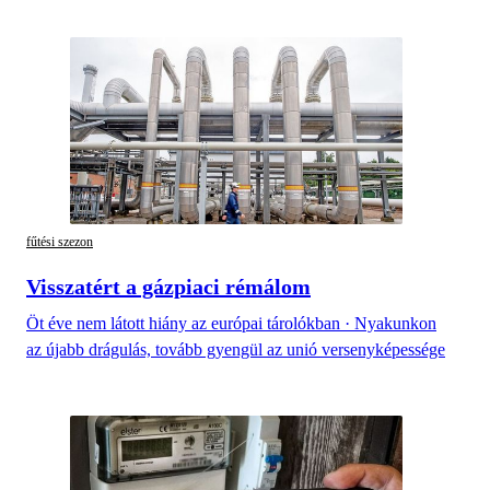
fűtési szezon
Visszatért a gázpiaci rémálom
Öt éve nem látott hiány az európai tárolókban · Nyakunkon
az újabb drágulás, tovább gyengül az unió versenyképessége