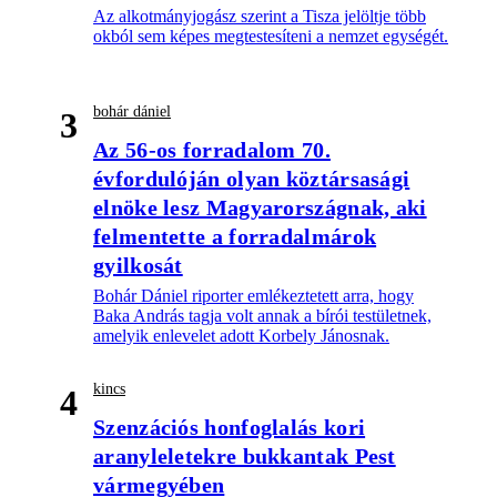
Az alkotmányjogász szerint a Tisza jelöltje több
okból sem képes megtestesíteni a nemzet egységét.
bohár dániel
3
Az 56-os forradalom 70.
évfordulóján olyan köztársasági
elnöke lesz Magyarországnak, aki
felmentette a forradalmárok
gyilkosát
Bohár Dániel riporter emlékeztetett arra, hogy
Baka András tagja volt annak a bírói testületnek,
amelyik enlevelet adott Korbely Jánosnak.
kincs
4
Szenzációs honfoglalás kori
aranyleletekre bukkantak Pest
vármegyében