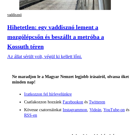
vaddisznó
Hihetetlen: egy vaddisznó lement a
mozgólépcsőn és beszállt a metróba a
Kossuth téren
Az állat sérült volt, végül ki kellett lőni.
Ne maradjon le a Magyar Nemzet legjobb írásairól, olvassa őket
minden nap!
Iratkozzon fel hírlevelünkre
Csatlakozzon hozzánk
Facebookon
és
Twitteren
Kövesse csatornáinkat
Instagrammon
,
Videán
,
YouTube-on
és
RSS-en