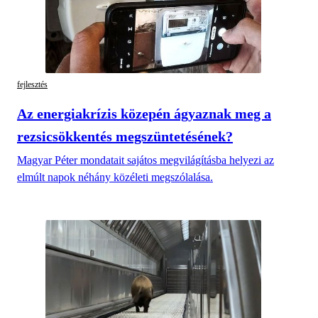
fejlesztés
Az energiakrízis közepén ágyaznak meg a
rezsicsökkentés megszüntetésének?
Magyar Péter mondatait sajátos megvilágításba helyezi az
elmúlt napok néhány közéleti megszólalása.