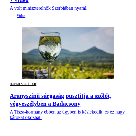
A volt miniszterelnök Szerbiában nyaral.
navracsics tibor
Aranyszínű sárgaság pusztítja a szőlőt,
végveszélyben a Badacsony
A Tisza-kormány ebben az ügyben is késlekedik, és ez nagy
károkat okozhat.