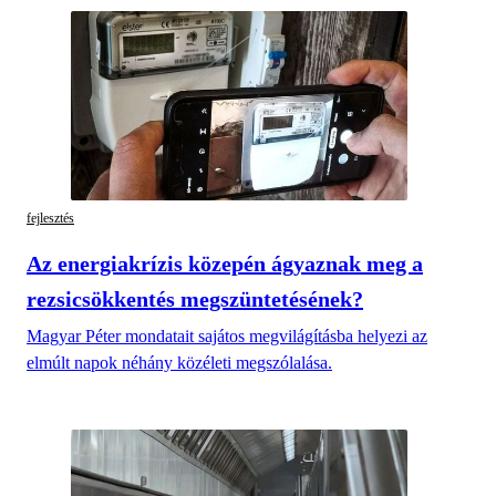
fejlesztés
Az energiakrízis közepén ágyaznak meg a
rezsicsökkentés megszüntetésének?
Magyar Péter mondatait sajátos megvilágításba helyezi az
elmúlt napok néhány közéleti megszólalása.