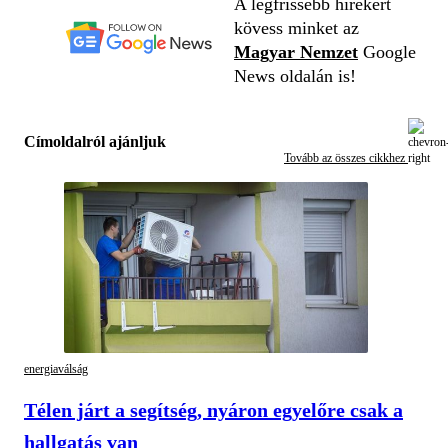
A legfrissebb hírekért
kövess minket az
Magyar Nemzet
Google
News oldalán is!
Címoldalról ajánljuk
Tovább az összes cikkhez
energiaválság
Télen járt a segítség, nyáron egyelőre csak a
hallgatás van