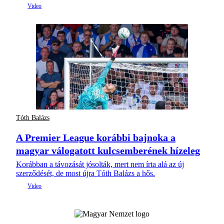
Tóth Balázs
A Premier League korábbi bajnoka a
magyar válogatott kulcsemberének hízeleg
Korábban a távozását jósolták, mert nem írta alá az új
szerződését, de most újra Tóth Balázs a hős.