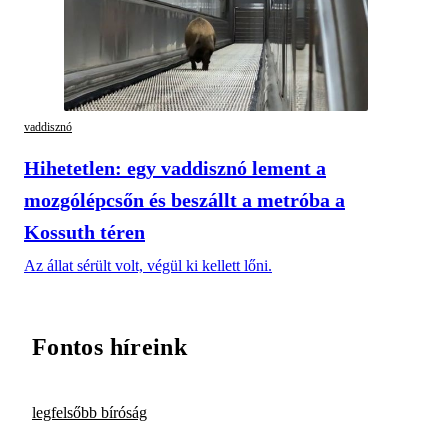
vaddisznó
Hihetetlen: egy vaddisznó lement a
mozgólépcsőn és beszállt a metróba a
Kossuth téren
Az állat sérült volt, végül ki kellett lőni.
Fontos híreink
legfelsőbb bíróság