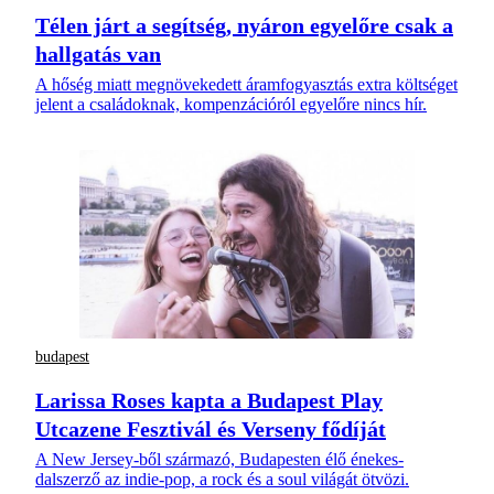
Télen járt a segítség, nyáron egyelőre csak a
hallgatás van
A hőség miatt megnövekedett áramfogyasztás extra költséget
jelent a családoknak, kompenzációról egyelőre nincs hír.
budapest
Larissa Roses kapta a Budapest Play
Utcazene Fesztivál és Verseny fődíját
A New Jersey-ből származó, Budapesten élő énekes-
dalszerző az indie-pop, a rock és a soul világát ötvözi.