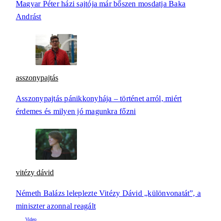
Magyar Péter házi sajtója már bőszen mosdatja Baka
Andrást
asszonypajtás
Asszonypajtás pánikkonyhája – történet arról, miért
érdemes és milyen jó magunkra főzni
vitézy dávid
Németh Balázs leleplezte Vitézy Dávid „különvonatát”, a
miniszter azonnal reagált