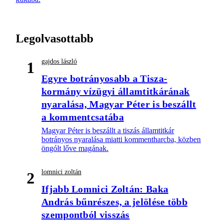
Legolvasottabb
gajdos lászló
1
Egyre botrányosabb a Tisza-
kormány vízügyi államtitkárának
nyaralása, Magyar Péter is beszállt
a kommentcsatába
Magyar Péter is beszállt a tiszás államtitkár
botrányos nyaralása miatti kommentharcba, közben
öngólt lőve magának.
lomnici zoltán
2
Ifjabb Lomnici Zoltán: Baka
András bűnrészes, a jelölése több
szempontból visszás