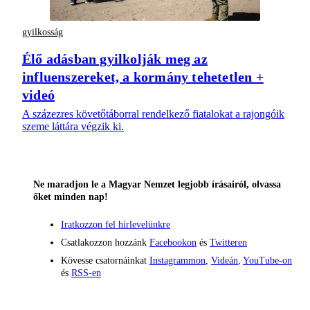
gyilkosság
Élő adásban gyilkolják meg az
influenszereket, a kormány tehetetlen +
videó
A százezres követőtáborral rendelkező fiatalokat a rajongóik
szeme láttára végzik ki.
Ne maradjon le a Magyar Nemzet legjobb írásairól, olvassa
őket minden nap!
Iratkozzon fel hírlevelünkre
Csatlakozzon hozzánk
Facebookon
és
Twitteren
Kövesse csatornáinkat
Instagrammon
,
Videán
,
YouTube-on
és
RSS-en