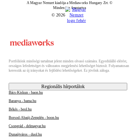
A Magyar Nemzet kiadója a Mediaworks Hungary Zrt. ©
Minden jog fenntartva
© 2026
Portfóliónk minőségi tartalmat jelent minden olvasó számára. Egyedülálló elérést,
országos lefedettséget és változatos megjelenési lehetőséget biztosít. Folyamatosan
keressük az új irányokat és fejlődési lehetőségeket. Ez jövőnk záloga.
Regionális hírportálok
Bács-Kiskun - baon.hu
Baranya - bama.hu
Békés - beol.hu
Borsod-Abaúj-Zemplén - boon.hu
Csongrád - delmagyar.hu
Dunaújváros - duol.hu