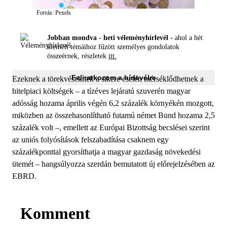
Forrás: Pexels
Jobban mondva - heti véleményhírlevél -
ahol a hét
kiemelt témáihoz fűzött személyes gondolatok
összeérnek, részletek
itt.
Feliratkozom a hírlevélre
Ezeknek a törekvéseknek a sikere esetén mérséklődhetnek a
hitelpiaci költségek – a tízéves lejáratú szuverén magyar
adósság hozama április végén 6,2 százalék környékén mozgott,
miközben az összehasonlítható futamú német Bund hozama 2,5
százalék volt –, emellett az Európai Bizottság becslései szerint
az uniós folyósítások felszabadítása csaknem egy
százalékponttal gyorsíthatja a magyar gazdaság növekedési
ütemét – hangsúlyozza szerdán bemutatott új előrejelzésében az
EBRD.
Komment