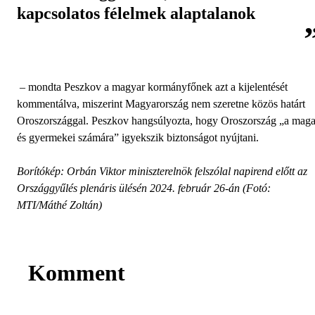
kapcsolatos félelmek alaptalanok
– mondta Peszkov a magyar kormányfőnek azt a kijelentését
kommentálva, miszerint Magyarország nem szeretne közös határt
Oroszországgal. Peszkov hangsúlyozta, hogy Oroszország „a mag
és gyermekei számára” igyekszik biztonságot nyújtani.
Borítókép: Orbán Viktor miniszterelnök felszólal napirend előtt az
Országgyűlés plenáris ülésén 2024. február 26-án (Fotó:
MTI/Máthé Zoltán)
Komment