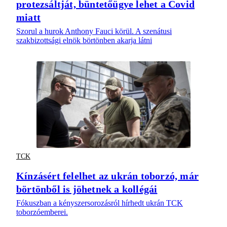
protezsáltját, büntetőügye lehet a Covid
miatt
Szorul a hurok Anthony Fauci körül. A szenátusi
szakbizottsági elnök börtönben akarja látni
TCK
Kínzásért felelhet az ukrán toborzó, már
börtönből is jöhetnek a kollégái
Fókuszban a kényszersorozásról hírhedt ukrán TCK
toborzóemberei.