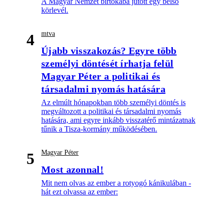
A Magyar Nemzet birtokába jutott egy belső
körlevél.
mtva
4
Újabb visszakozás? Egyre több
személyi döntését írhatja felül
Magyar Péter a politikai és
társadalmi nyomás hatására
Az elmúlt hónapokban több személyi döntés is
megváltozott a politikai és társadalmi nyomás
hatására, ami egyre inkább visszatérő mintázatnak
tűnik a Tisza-kormány működésében.
Magyar Péter
5
Most azonnal!
Mit nem olvas az ember a rotyogó kánikulában -
hát ezt olvassa az ember: