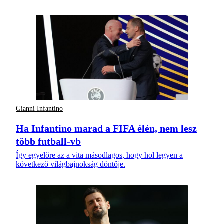
Gianni Infantino
Ha Infantino marad a FIFA élén, nem lesz
több futball-vb
Így egyelőre az a vita másodlagos, hogy hol legyen a
következő világbajnokság döntője.