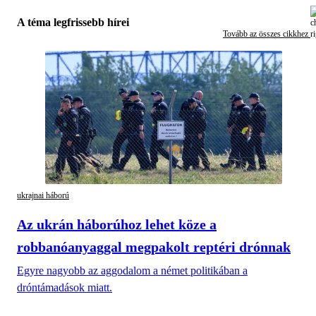
A téma legfrissebb hírei
Tovább az összes cikkhez
ukrajnai háború
Az ukrán háborúhoz lehet köze a
robbanóanyaggal megpakolt reptéri drónnak
Egyre nagyobb az aggodalom a német politikában a
dróntámadások miatt.