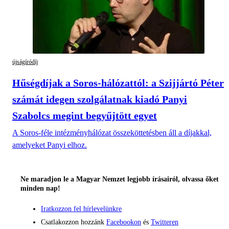
újságíródíj
Hűségdíjak a Soros-hálózattól: a Szijjártó Péter
számát idegen szolgálatnak kiadó Panyi
Szabolcs megint begyűjtött egyet
A Soros-féle intézményhálózat összeköttetésben áll a díjakkal,
amelyeket Panyi elhoz.
Ne maradjon le a Magyar Nemzet legjobb írásairól, olvassa őket
minden nap!
Iratkozzon fel hírlevelünkre
Csatlakozzon hozzánk
Facebookon
és
Twitteren