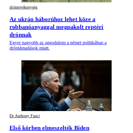
dróntevékenység
Az ukrán háborúhoz lehet köze a
robbanóanyaggal megpakolt reptéri
drónnak
Egyre nagyobb az aggodalom a német politikában a
dróntámadások miatt.
Dr Anthony Fauci
Első körben elmeszelték Biden