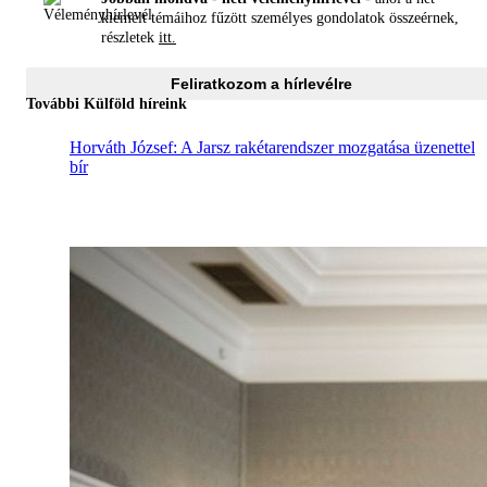
kiemelt témáihoz fűzött személyes gondolatok összeérnek,
részletek
itt.
Feliratkozom a hírlevélre
További Külföld híreink
Horváth József: A Jarsz rakétarendszer mozgatása üzenettel
bír