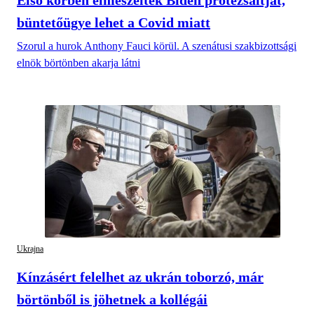
büntetőügye lehet a Covid miatt
Szorul a hurok Anthony Fauci körül. A szenátusi szakbizottsági
elnök börtönben akarja látni
Ukrajna
Kínzásért felelhet az ukrán toborzó, már
börtönből is jöhetnek a kollégái