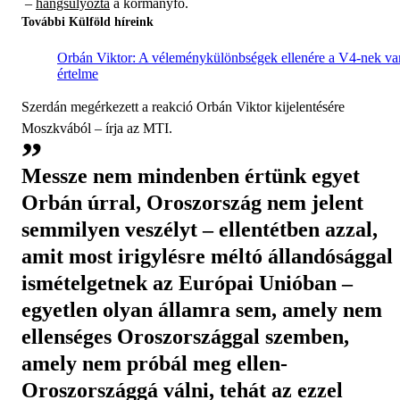
–
hangsúlyozta
a kormányfő.
További Külföld híreink
Orbán Viktor: A véleménykülönbségek ellenére a V4-nek va
értelme
Szerdán megérkezett a reakció Orbán Viktor kijelentésére
Moszkvából – írja az MTI.
Messze nem mindenben értünk egyet
Orbán úrral, Oroszország nem jelent
semmilyen veszélyt – ellentétben azzal,
amit most irigylésre méltó állandósággal
ismételgetnek az Európai Unióban –
egyetlen olyan államra sem, amely nem
ellenséges Oroszországgal szemben,
amely nem próbál meg ellen-
Oroszországgá válni, tehát az ezzel