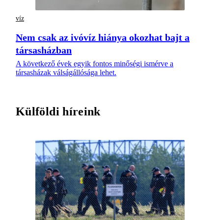
víz
Nem csak az ivóvíz hiánya okozhat bajt a
társasházban
A következő évek egyik fontos minőségi ismérve a
társasházak válságállósága lehet.
Külföldi híreink