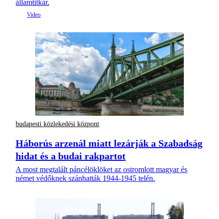
államtitkár.
budapesti közlekedési központ
Háborús arzenál miatt lezárják a Szabadság
hidat és a budai rakpartot
A most megtalált páncélöklöket az ostromlott magyar és
német védőknek szánhatták 1944-1945 telén.