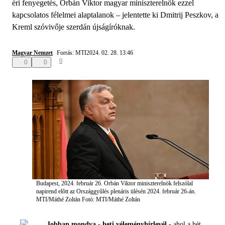
éri fenyegetés, Orbán Viktor magyar miniszterelnök ezzel
kapcsolatos félelmei alaptalanok – jelentette ki Dmitrij Peszkov, a
Kreml szóvivője szerdán újságíróknak.
Magyar Nemzet
Forrás: MTI
2024. 02. 28. 13:46
0
0
0
Budapest, 2024. február 26. Orbán Viktor miniszterelnök felszólal
napirend elõtt az Országgyûlés plenáris ülésén 2024. február 26-án.
MTI/Máthé Zoltán
Fotó: MTI/Máthé Zoltán
Jobban mondva - heti véleményhírlevél -
ahol a hét