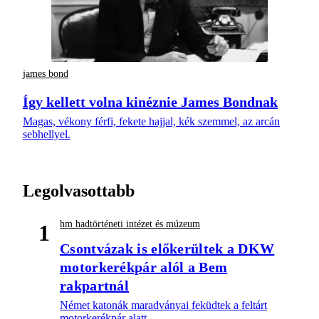
james bond
Így kellett volna kinéznie James Bondnak
Magas, vékony férfi, fekete hajjal, kék szemmel, az arcán
sebhellyel.
Legolvasottabb
hm hadtörténeti intézet és múzeum
1
Csontvázak is előkerültek a DKW
motorkerékpár alól a Bem
rakpartnál
Német katonák maradványai feküdtek a feltárt
motorkerékpár alatt.