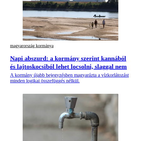
magyarország kormánya
Napi abszurd: a kormány szerint kannából
és lajtoskocsiból lehet locsolni, slaggal nem
A kormány újabb bejegyzésben magyarázta a vízkorlátozást
minden logikai összefüggés nélkül.