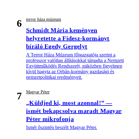
terror háza múzeum
6
Schmidt Mária keményen
helyretette a Fidesz-kormányt
bíráló Egedy Gergelyt
A Terror Háza Múzeum főigazgatója szerint a
professzor valótlan állításokkal támadta a Nemzeti
Együttműködés Rendszerét, miközben figyelmen
kívül hagyta az Orbán-kormány gazdasági és
nemzetpolitikai eredményeit.
Magyar Péter
7
„Küldjed ki, most azonnal!” —
ismét bekapcsolva maradt Magyar
Péter mikrofonja
Ismét őszintén beszélt Magyar Péter.