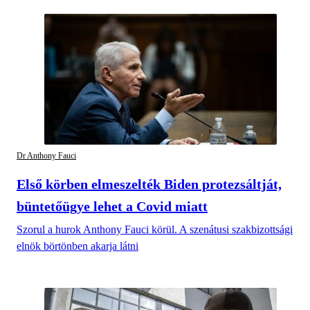
Dr Anthony Fauci
Első körben elmeszelték Biden protezsáltját,
büntetőügye lehet a Covid miatt
Szorul a hurok Anthony Fauci körül. A szenátusi szakbizottsági
elnök börtönben akarja látni