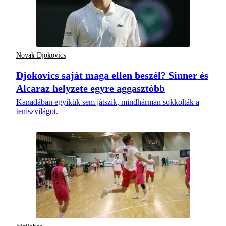
Novak Djokovics
Djokovics saját maga ellen beszél? Sinner és
Alcaraz helyzete egyre aggasztóbb
Kanadában egyikük sem játszik, mindhárman sokkolták a
teniszvilágot.