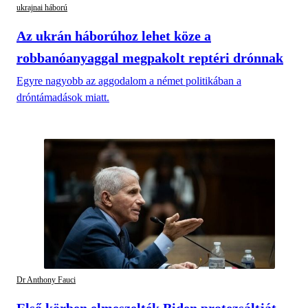
ukrajnai háború
Az ukrán háborúhoz lehet köze a
robbanóanyaggal megpakolt reptéri drónnak
Egyre nagyobb az aggodalom a német politikában a
dróntámadások miatt.
Dr Anthony Fauci
Első körben elmeszelték Biden protezsáltját,