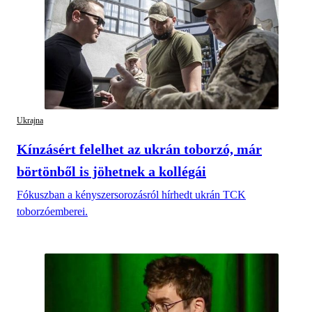
Ukrajna
Kínzásért felelhet az ukrán toborzó, már
börtönből is jöhetnek a kollégái
Fókuszban a kényszersorozásról hírhedt ukrán TCK
toborzóemberei.