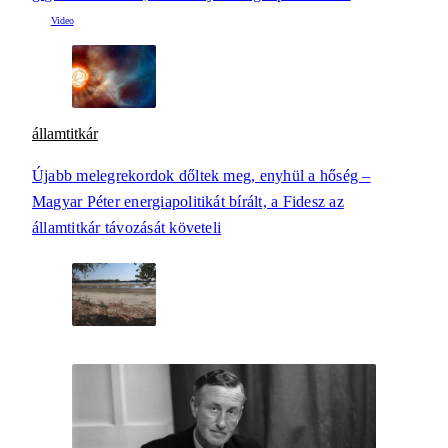
államtitkár
Újabb melegrekordok dőltek meg, enyhül a hőség –
Magyar Péter energiapolitikát bírált, a Fidesz az
államtitkár távozását követeli