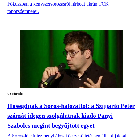
Fókuszban a kényszersorozásról hírhedt ukrán TCK
toborzóemberei.
újságíródíj
Hűségdíjak a Soros-hálózattól: a Szijjártó Péter
számát idegen szolgálatnak kiadó Panyi
Szabolcs megint begyűjtött egyet
A Soros-féle intézményhálózat összeköttetésben áll a díjakkal,