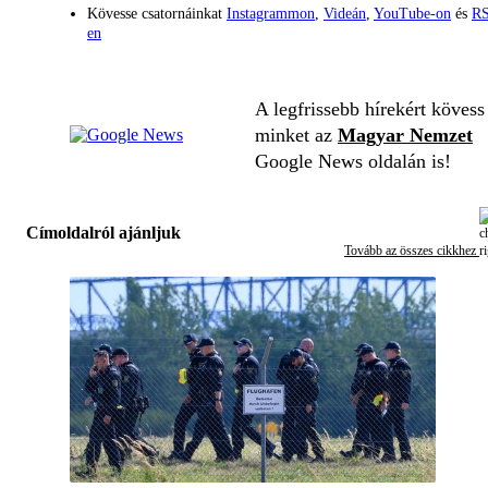
Kövesse csatornáinkat
Instagrammon
,
Videán
,
YouTube-on
és
RS
en
A legfrissebb hírekért kövess
minket az
Magyar Nemzet
Google News oldalán is!
Címoldalról ajánljuk
Tovább az összes cikkhez