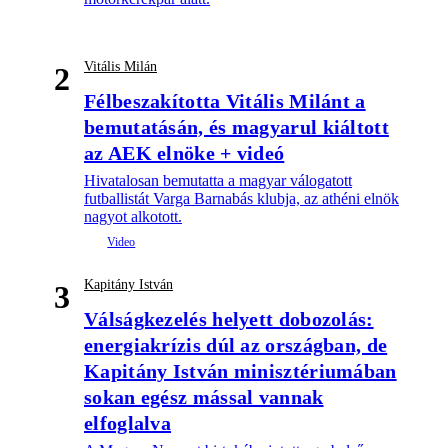
Vitális Milán
2
Félbeszakította Vitális Milánt a
bemutatásán, és magyarul kiáltott
az AEK elnöke + videó
Hivatalosan bemutatta a magyar válogatott
futballistát Varga Barnabás klubja, az athéni elnök
nagyot alkotott.
Kapitány István
3
Válságkezelés helyett dobozolás:
energiakrízis dúl az országban, de
Kapitány István minisztériumában
sokan egész mással vannak
elfoglalva