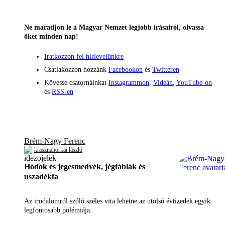
Ne maradjon le a Magyar Nemzet legjobb írásairól, olvassa
őket minden nap!
Iratkozzon fel hírlevelünkre
Csatlakozzon hozzánk
Facebookon
és
Twitteren
Kövesse csatornáinkat
Instagrammon
,
Videán
,
YouTube-on
és
RSS-en
Brém-Nagy Ferenc
krasznahorkai lászló
Hódok és jegesmedvék, jégtáblák és
uszadékfa
Az irodalomról szóló széles vita lehetne az utolsó évtizedek egyik
legfontosabb polémiája.