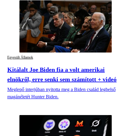
Egyesült Államok
Kitálalt Joe Biden fia a volt amerikai
elnökről, erre senki sem számított + videó
Meglepő interjúban nyitotta meg a Biden család legbelső
magánéletét Hunter Biden.