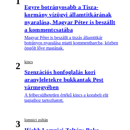
1
Egyre botrányosabb a Tisza-
kormány vízügyi államtitkárának
nyaralása, Magyar Péter is beszállt
a kommentcsatába
Magyar Péter is beszállt a tiszás államtitkár
botrányos nyaralása miatti kommentharcba, közben
öngólt lőve magának.
kincs
2
Szenzációs honfoglalás kori
aranyleletekre bukkantak Pest
vármegyében
A felbecsülhetetlen értékű kincs a korabeli elit
tagjaihoz tartozhatott.
lomnici zoltán
3