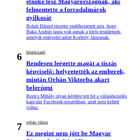
elnöke lesz Magyarországnak, aki
felmentette a forradalmárok
gyilkosát
Bohár Dániel riporter emlékeztetett arra, hogy
Baka András tagja volt annak a bírói testületnek,
amelyik enlevelet adott Korbely Jánosnak.
hőségriadó
6
Rendesen leégette magát a tiszás
képviselő: helyretették az emberek,
miután Orbán Viktorba akart
belerúgni
Borics Mihály olyan kérdést tett fel a válságkezelés
kapcsán Facebook-posztjában, amit nem kellett
volna.
orbán viktor
7
Ez megint nem jött be Magyar