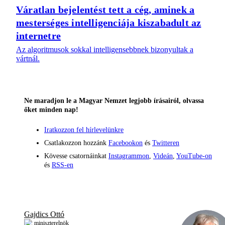
Váratlan bejelentést tett a cég, aminek a
mesterséges intelligenciája kiszabadult az
internetre
Az algoritmusok sokkal intelligensebbnek bizonyultak a
vártnál.
Ne maradjon le a Magyar Nemzet legjobb írásairól, olvassa
őket minden nap!
Iratkozzon fel hírlevelünkre
Csatlakozzon hozzánk
Facebookon
és
Twitteren
Kövesse csatornáinkat
Instagrammon
,
Videán
,
YouTube-on
és
RSS-en
Gajdics Ottó
miniszterelnök