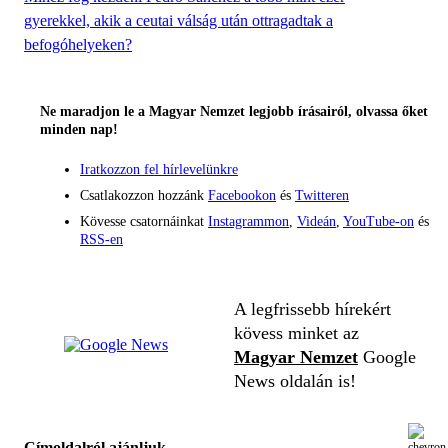
gyerekkel, akik a ceutai válság után ottragadtak a
befogóhelyeken?
Ne maradjon le a Magyar Nemzet legjobb írásairól, olvassa őket
minden nap!
Iratkozzon fel hírlevelünkre
Csatlakozzon hozzánk
Facebookon
és
Twitteren
Kövesse csatornáinkat
Instagrammon
,
Videán
,
YouTube-on
és
RSS-en
A legfrissebb hírekért
kövess minket az
Magyar Nemzet
Google
News oldalán is!
Címoldalról ajánljuk