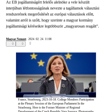
Az EB jogállamiságért felelős alelnöke a vele készült
interjúban létfontosságúnak nevezte a tagállamok választási
rendszerének megerősítését az európai választások előtt,
valamint arról is szólt, hogy szerinte a magyar kormány
jogállamisági kéréseikre legtöbbször „magyarosan reagált”.
Magyar Nemzet
2024. 02. 24. 11:08
0
0
0
France, Strasbourg, 2023-10-18. College Members Participation
at the Plenary Session of the European Parliament In the
Strasbourg. Here is the Former Minister of Regional
Development of the Czech Republic Vera Jourova. Photography