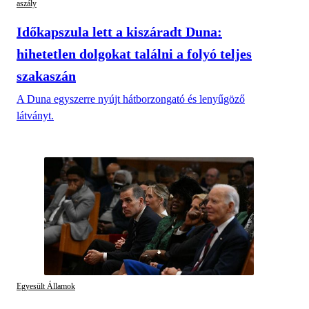
aszály
Időkapszula lett a kiszáradt Duna:
hihetetlen dolgokat találni a folyó teljes
szakaszán
A Duna egyszerre nyújt hátborzongató és lenyűgöző
látványt.
Egyesült Államok