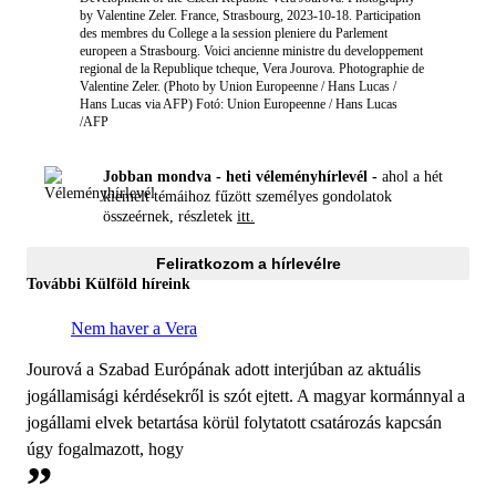
by Valentine Zeler. France, Strasbourg, 2023-10-18. Participation
des membres du College a la session pleniere du Parlement
europeen a Strasbourg. Voici ancienne ministre du developpement
regional de la Republique tcheque, Vera Jourova. Photographie de
Valentine Zeler. (Photo by Union Europeenne / Hans Lucas /
Hans Lucas via AFP)
Fotó: Union Europeenne / Hans Lucas
/AFP
Jobban mondva - heti véleményhírlevél -
ahol a hét
kiemelt témáihoz fűzött személyes gondolatok
összeérnek, részletek
itt.
Feliratkozom a hírlevélre
További Külföld híreink
Nem haver a Vera
Jourová a Szabad Európának adott interjúban az aktuális
jogállamisági kérdésekről is szót ejtett. A magyar kormánnyal a
jogállami elvek betartása körül folytatott csatározás kapcsán
úgy fogalmazott, hogy