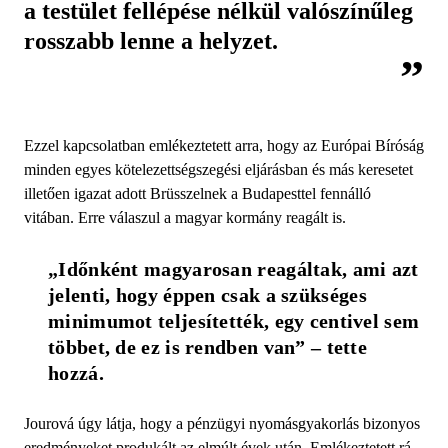
a testület fellépése nélkül valószínűleg
rosszabb lenne a helyzet.
Ezzel kapcsolatban emlékeztetett arra, hogy az Európai Bíróság
minden egyes kötelezettségszegési eljárásban és más keresetet
illetően igazat adott Brüsszelnek a Budapesttel fennálló
vitában. Erre válaszul a magyar kormány reagált is.
„Időnként magyarosan reagáltak, ami azt 
jelenti, hogy éppen csak a szükséges 
minimumot teljesítették, egy centivel sem 
többet, de ez is rendben van” – tette 
hozzá.
Jourová úgy látja, hogy a pénzügyi nyomásgyakorlás bizonyos
eredményeket produkált az elmúlt évek után. Emlékeztetett rá,