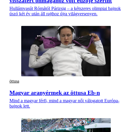
visszatért önmagához volt edzője szerint
Hullámvasút Rómától Párizsig – a kétszeres olimpiai bajnok
úszó két év után áll rajthoz újra világversenyen.
öttusa
Magyar aranyérmek az öttusa Eb-n
Mind a magyar férfi, mind a magyar női válogatott Európa-
bajnok lett.