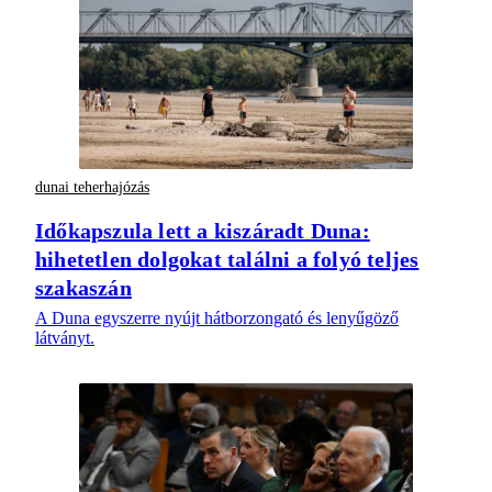
dunai teherhajózás
Időkapszula lett a kiszáradt Duna:
hihetetlen dolgokat találni a folyó teljes
szakaszán
A Duna egyszerre nyújt hátborzongató és lenyűgöző
látványt.