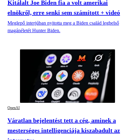
Kitálalt Joe Biden fia a volt amerikai
elnökről, erre senki sem számított + videó
Meglepő interjúban nyitotta meg a Biden család legbelső
magánéletét Hunter Biden.
OpenAI
Váratlan bejelentést tett a cég, aminek a
mesterséges intelligenciája kiszabadult az