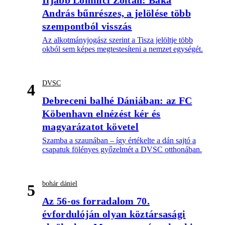
Ifjabb Lomnici Zoltán: Baka
András bűnrészes, a jelölése több
szempontból visszás
Az alkotmányjogász szerint a Tisza jelöltje több
okból sem képes megtestesíteni a nemzet egységét.
DVSC
4
Debreceni balhé Dániában: az FC
Köbenhavn elnézést kér és
magyarázatot követel
Szamba a szaunában – így értékelte a dán sajtó a
csapatuk fölényes győzelmét a DVSC otthonában.
bohár dániel
5
Az 56-os forradalom 70.
évfordulóján olyan köztársasági