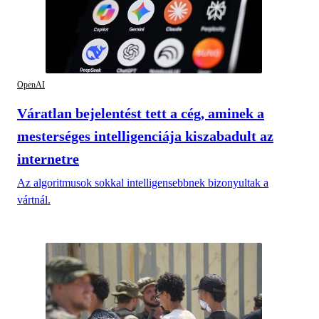
OpenAI
Váratlan bejelentést tett a cég, aminek a
mesterséges intelligenciája kiszabadult az
internetre
Az algoritmusok sokkal intelligensebbnek bizonyultak a
vártnál.