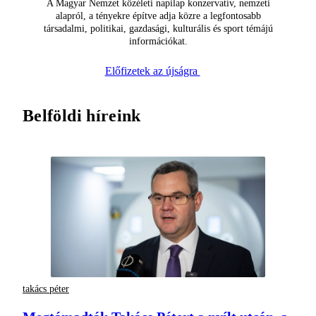
A Magyar Nemzet közéleti napilap konzervatív, nemzeti
alapról, a tényekre építve adja közre a legfontosabb
társadalmi, politikai, gazdasági, kulturális és sport témájú
információkat.
Előfizetek az újságra
Belföldi híreink
takács péter