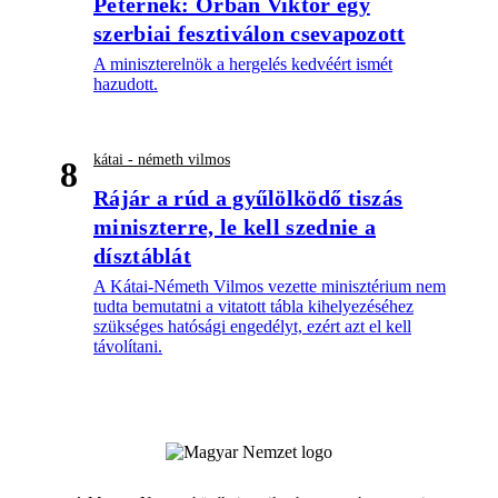
Péternek: Orbán Viktor egy
szerbiai fesztiválon csevapozott
A miniszterelnök a hergelés kedvéért ismét
hazudott.
kátai - németh vilmos
8
Rájár a rúd a gyűlölködő tiszás
miniszterre, le kell szednie a
dísztáblát
A Kátai-Németh Vilmos vezette minisztérium nem
tudta bemutatni a vitatott tábla kihelyezéséhez
szükséges hatósági engedélyt, ezért azt el kell
távolítani.