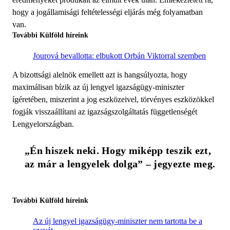
hogy a jogállamisági feltételességi eljárás még folyamatban
van.
További Külföld híreink
Jourová bevallotta: elbukott Orbán Viktorral szemben
A bizottsági alelnök emellett azt is hangsúlyozta, hogy
maximálisan bízik az új lengyel igazságügy-miniszter
ígéretében, miszerint a jog eszközeivel, törvényes eszközökkel
fogják visszaállítani az igazságszolgáltatás függetlenségét
Lengyelországban.
„Én hiszek neki. Hogy miképp teszik ezt, 
az már a lengyelek dolga” – jegyezte meg.
További Külföld híreink
Az új lengyel igazságügy-miniszter nem tartotta be a