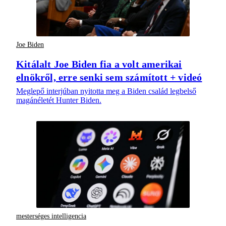
Joe Biden
Kitálalt Joe Biden fia a volt amerikai
elnökről, erre senki sem számított + videó
Meglepő interjúban nyitotta meg a Biden család legbelső
magánéletét Hunter Biden.
mesterséges intelligencia