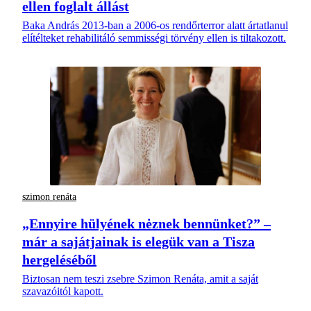
ellen foglalt állást
Baka András 2013-ban a 2006-os rendőrterror alatt ártatlanul
elítélteket rehabilitáló semmisségi törvény ellen is tiltakozott.
szimon renáta
„Ennyire hülyének nėznek bennünket?” –
már a sajátjainak is elegük van a Tisza
hergeléséből
Biztosan nem teszi zsebre Szimon Renáta, amit a saját
szavazóitól kapott.