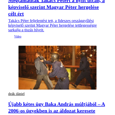
Megtámadták Takács Pétert a nyílt utcán, a
képviselő szerint Magyar Péter hergelése
célt ért
Takács Péter feljelentést tett, a fideszes országgyűlési
képviselő szerint Magyar Péter hergelése tettlegességre
sarkalja a tiszás híveit.
deák dániel
Újabb kétes ügy Baka András múltjából – A
2006-os ügyekben is az áldozat keresete