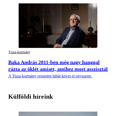
Tisza-kormány
Baka András 2011-ben még nagy hanggal
rázta az öklét amiatt, amihez most asszisztál
A Tisza-kormány rengeteg hibát követ el egyszerre.
Külföldi híreink