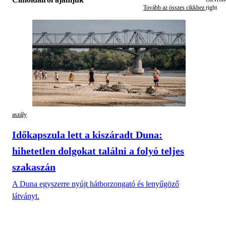
Tovább az összes cikkhez
aszály
Időkapszula lett a kiszáradt Duna:
hihetetlen dolgokat találni a folyó teljes
szakaszán
A Duna egyszerre nyújt hátborzongató és lenyűgöző
látványt.