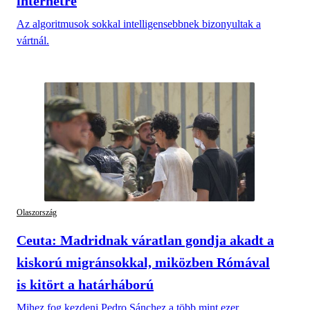
internetre
Az algoritmusok sokkal intelligensebbnek bizonyultak a
vártnál.
Olaszország
Ceuta: Madridnak váratlan gondja akadt a
kiskorú migránsokkal, miközben Rómával
is kitört a határháború
Mihez fog kezdeni Pedro Sánchez a több mint ezer