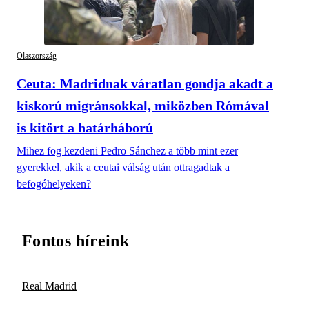
Olaszország
Ceuta: Madridnak váratlan gondja akadt a
kiskorú migránsokkal, miközben Rómával
is kitört a határháború
Mihez fog kezdeni Pedro Sánchez a több mint ezer
gyerekkel, akik a ceutai válság után ottragadtak a
befogóhelyeken?
Fontos híreink
Real Madrid