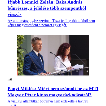
Ifjabb Lomnici Zoltán: Baka András
bűnrészes, a jelölése több szempontból
visszás
Az alkotmányjogász szerint a Tisza jelöltje több okból sem
képes megtestesíteni a nemzet egységét.
mti
Panyi Miklós: Miért nem számolt be az MTI
Magyar Péter kínos magyarázkodásáról?
A vízügyi államtitkár botránya nem érdekelte a távirati
irodát.