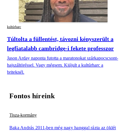
kultúrharc
Túltolta a füllentést, távozni kényszerült a
legfiatalabb cambridge-i fekete professzor
Jason Arday naponta futotta a maratonokat szárkapocscsont-
hajszáltöréssel. Vagy mégsem. Kiújult a kultúrharc a
briteknél.
Fontos híreink
Tisza-kormány
Baka András 2011-ben még nagy hanggal rázta az öklét