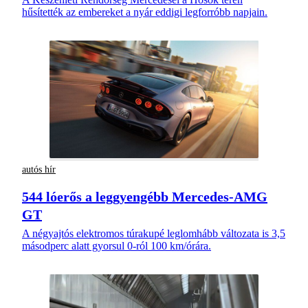
hűsítették az embereket a nyár eddigi legforróbb napjain.
autós hír
544 lóerős a leggyengébb Mercedes-AMG
GT
A négyajtós elektromos túrakupé leglomhább változata is 3,5
másodperc alatt gyorsul 0-ról 100 km/órára.