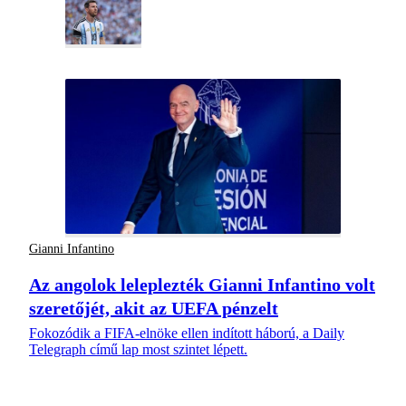
Gianni Infantino
Az angolok leleplezték Gianni Infantino volt
szeretőjét, akit az UEFA pénzelt
Fokozódik a FIFA-elnöke ellen indított háború, a Daily
Telegraph című lap most szintet lépett.