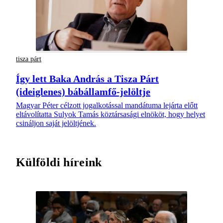
tisza párt
Így lett Baka András a Tisza Párt
(ideiglenes) bábállamfő-jelöltje
Magyar Péter célzott jogalkotással mandátuma lejárta előtt
eltávolítatta Sulyok Tamás köztársasági elnököt, hogy helyet
csináljon saját jelöltjének.
Külföldi híreink