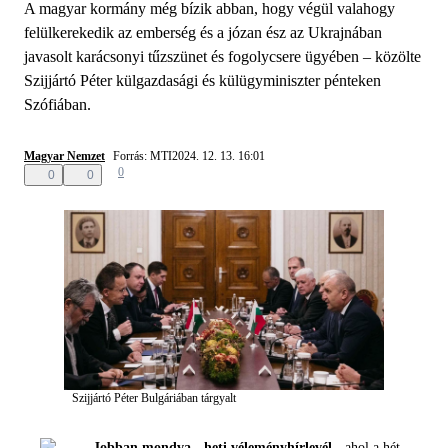
A magyar kormány még bízik abban, hogy végül valahogy
felülkerekedik az emberség és a józan ész az Ukrajnában
javasolt karácsonyi tűzszünet és fogolycsere ügyében – közölte
Szijjártó Péter külgazdasági és külügyminiszter pénteken
Szófiában.
Magyar Nemzet
Forrás: MTI
2024. 12. 13. 16:01
0
0
0
Szijjártó Péter Bulgáriában tárgyalt
Jobban mondva - heti véleményhírlevél -
ahol a hét