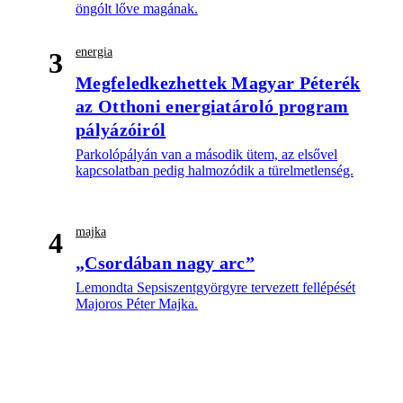
öngólt lőve magának.
energia
3
Megfeledkezhettek Magyar Péterék
az Otthoni energiatároló program
pályázóiról
Parkolópályán van a második ütem, az elsővel
kapcsolatban pedig halmozódik a türelmetlenség.
majka
4
„Csordában nagy arc”
Lemondta Sepsiszentgyörgyre tervezett fellépését
Majoros Péter Majka.