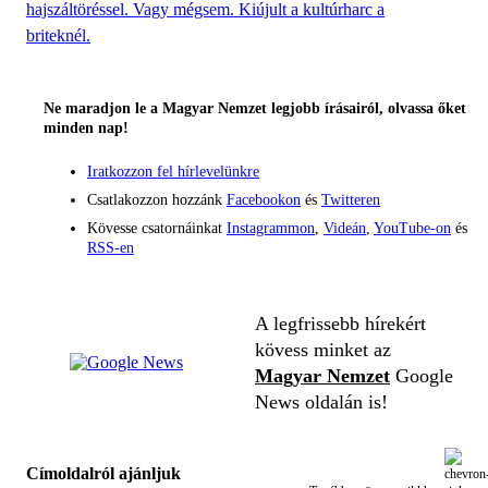
hajszáltöréssel. Vagy mégsem. Kiújult a kultúrharc a
briteknél.
Ne maradjon le a Magyar Nemzet legjobb írásairól, olvassa őket
minden nap!
Iratkozzon fel hírlevelünkre
Csatlakozzon hozzánk
Facebookon
és
Twitteren
Kövesse csatornáinkat
Instagrammon
,
Videán
,
YouTube-on
és
RSS-en
A legfrissebb hírekért
kövess minket az
Magyar Nemzet
Google
News oldalán is!
Címoldalról ajánljuk