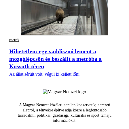
metró
Hihetetlen: egy vaddisznó lement a
mozgólépcsőn és beszállt a metróba a
Kossuth téren
Az állat sérült volt, végül ki kellett lőni.
A Magyar Nemzet közéleti napilap konzervatív, nemzeti
alapról, a tényekre építve adja közre a legfontosabb
társadalmi, politikai, gazdasági, kulturális és sport témájú
információkat.