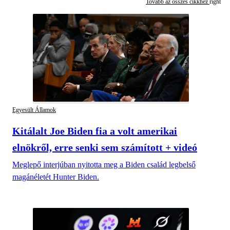
Tovább az összes cikkhez
Egyesült Államok
Kitálalt Joe Biden fia a volt amerikai
elnökről, erre senki sem számított + videó
Meglepő interjúban nyitotta meg a Biden család legbelső
magánéletét Hunter Biden.