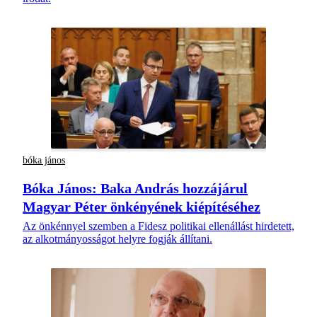
bóka jános
Bóka János: Baka András hozzájárul
Magyar Péter önkényének kiépítéséhez
Az önkénnyel szemben a Fidesz politikai ellenállást hirdetett,
az alkotmányosságot helyre fogják állítani.