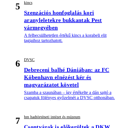
kincs
5
Szenzációs honfoglalás kori
aranyleletekre bukkantak Pest
vármegyében
A felbecsülhetetlen értékű kincs a korabeli elit
tagjaihoz tartozhatott.
DVSC
6
Debreceni balhé Dániában: az FC
Köbenhavn elnézést kér és
magyarázatot követel
Szamba a szaunában – így értékelte a dán sajtó a
csapatuk fölényes győzelmét a DVSC otthonában.
hm hadtörténeti intézet és múzeum
7
Csontvázak is előkerültek a DKW