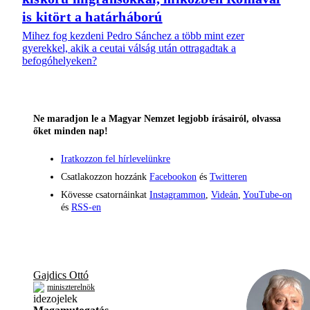
is kitört a határháború
Mihez fog kezdeni Pedro Sánchez a több mint ezer
gyerekkel, akik a ceutai válság után ottragadtak a
befogóhelyeken?
Ne maradjon le a Magyar Nemzet legjobb írásairól, olvassa
őket minden nap!
Iratkozzon fel hírlevelünkre
Csatlakozzon hozzánk
Facebookon
és
Twitteren
Kövesse csatornáinkat
Instagrammon
,
Videán
,
YouTube-on
és
RSS-en
Gajdics Ottó
miniszterelnök