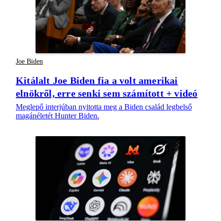
Joe Biden
Kitálalt Joe Biden fia a volt amerikai
elnökről, erre senki sem számított + videó
Meglepő interjúban nyitotta meg a Biden család legbelső
magánéletét Hunter Biden.