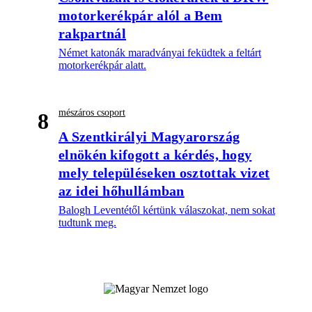
motorkerékpár alól a Bem
rakpartnál
Német katonák maradványai feküdtek a feltárt
motorkerékpár alatt.
mészáros csoport
8
A Szentkirályi Magyarország
elnökén kifogott a kérdés, hogy
mely településeken osztottak vizet
az idei hőhullámban
Balogh Leventétől kértünk válaszokat, nem sokat
tudtunk meg.