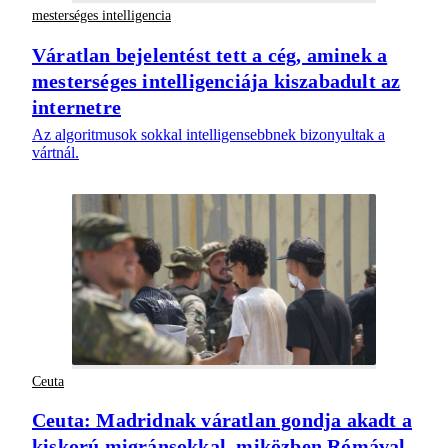
mesterséges intelligencia
Váratlan bejelentést tett a cég, aminek a
mesterséges intelligenciája kiszabadult az
internetre
Az algoritmusok sokkal intelligensebbnek bizonyultak a
vártnál.
Ceuta
Ceuta: Madridnak váratlan gondja akadt a
kiskorú migránsokkal, miközben Rómával