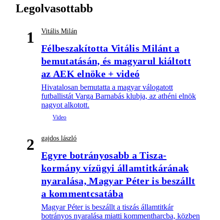
Legolvasottabb
Vitális Milán
1
Félbeszakította Vitális Milánt a
bemutatásán, és magyarul kiáltott
az AEK elnöke + videó
Hivatalosan bemutatta a magyar válogatott
futballistát Varga Barnabás klubja, az athéni elnök
nagyot alkotott.
gajdos lászló
2
Egyre botrányosabb a Tisza-
kormány vízügyi államtitkárának
nyaralása, Magyar Péter is beszállt
a kommentcsatába
Magyar Péter is beszállt a tiszás államtitkár
botrányos nyaralása miatti kommentharcba, közben