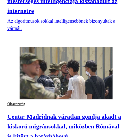
mesterséges intelligenciája kiszabadult az
internetre
Az algoritmusok sokkal intelligensebbnek bizonyultak a
vártnál.
Olaszország
Ceuta: Madridnak váratlan gondja akadt a
kiskorú migránsokkal, miközben Rómával
is kitört a határháború