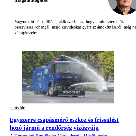
Magamutogatás
Vagyunk itt pár millióan, akik szerint az, hogy a miniszterelnök
összevissza rohangál, majd kisvideókat gyárt az ámokfutásáról, még 
válságkezelés.
autós hír
Egyszerre csapásmérő eszköz és frissülést
hozó jármű a rendőrség vízágyúja
A Készenléti Rendőrség Mercedesei a Hősök terén