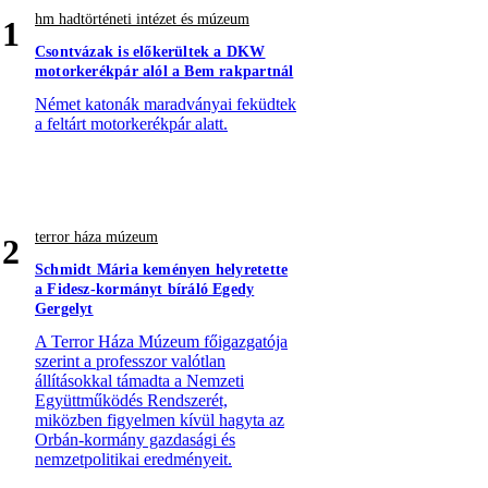
hm hadtörténeti intézet és múzeum
1
Csontvázak is előkerültek a DKW
motorkerékpár alól a Bem rakpartnál
Német katonák maradványai feküdtek
a feltárt motorkerékpár alatt.
terror háza múzeum
2
Schmidt Mária keményen helyretette
a Fidesz-kormányt bíráló Egedy
Gergelyt
A Terror Háza Múzeum főigazgatója
szerint a professzor valótlan
állításokkal támadta a Nemzeti
Együttműködés Rendszerét,
miközben figyelmen kívül hagyta az
Orbán-kormány gazdasági és
nemzetpolitikai eredményeit.