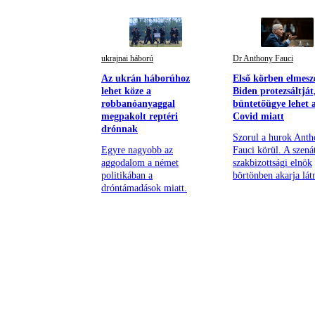
ukrajnai háború
Dr Anthony Fauci
Az ukrán háborúhoz
Első körben elmesz
lehet köze a
Biden protezsáltját
robbanóanyaggal
büntetőügye lehet 
megpakolt reptéri
Covid miatt
drónnak
Szorul a hurok Ant
Egyre nagyobb az
Fauci körül. A szená
aggodalom a német
szakbizottsági elnök
politikában a
börtönben akarja lát
dróntámadások miatt.