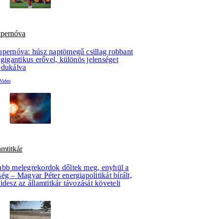
upernóva
upernóva: húsz naptömegű csillag robbant
 gigantikus erővel, különös jelenséget
odukálva
amtitkár
abb melegrekordok dőltek meg, enyhül a
ég – Magyar Péter energiapolitikát bírált,
idesz az államtitkár távozását követeli