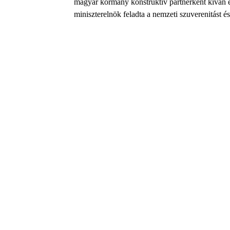
magyar kormány konstruktív partnerként kíván 
miniszterelnök feladta a nemzeti szuverenitást és