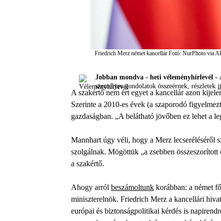
Friedrich Merz német kancellár
Fotó: NurPhoto via 
Jobban mondva - heti véleményhírlevél -
a
személyes gondolatok összeérnek, részletek
i
A szakértő nem ért egyet a kancellár azon kije
Szerinte a 2010-es évek (a szaporodó figyelmezte
gazdaságban. „A belátható jövőben ez lehet a le
Mannhart úgy véli, hogy a Merz lecseréléséről s
szolgálnak. Mögöttük „a zsebben összeszorított 
a szakértő.
Ahogy arról
beszámoltunk
korábban: a német fő
miniszterelnök. Friedrich Merz a kancellári hi
európai és biztonságpolitikai kérdés is napirendr