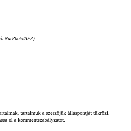
otó: NurPhoto/AFP)
talmak, tartalmuk a szerzőjük álláspontját tükrözi.
assa el a
kommentszabályzatot
.