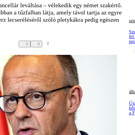
ncellár leváltása – vélekedik egy német szakértő.
ban a tűzfalban látja, amely távol tartja az egyre
z lecseréléséről szóló pletykákra pedig egészen
sz
Sz
fel
pr
0
0
0
áll
Új
hős
a F