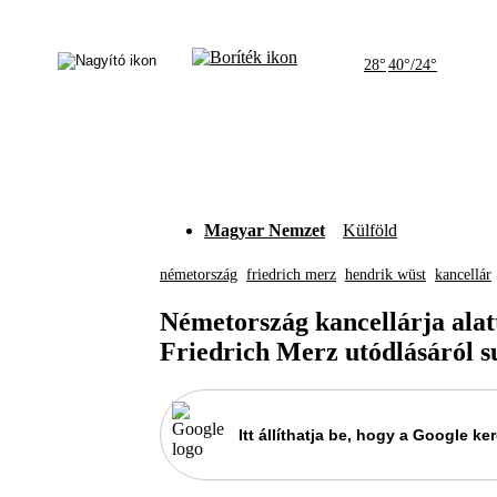
28°
40°/24°
Magyar Nemzet
Külföld
németország
friedrich merz
hendrik wüst
kancellár
Németország kancellárja alat
Friedrich Merz utódlásáról s
Itt állíthatja be, hogy a Google 