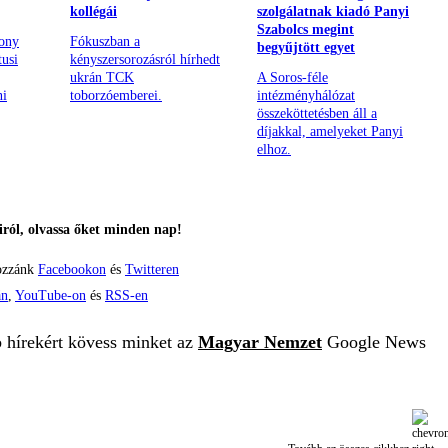
kollégái
szolgálatnak kiadó Panyi
Szabolcs megint
hony
Fókuszban a
begyűjtött egyet
tusi
kényszersorozásról hírhedt
ukrán TCK
A Soros-féle
ni
toborzóemberei.
intézményhálózat
összeköttetésben áll a
díjakkal, amelyeket Panyi
elhoz.
ról, olvassa őket minden nap!
ozzánk
Facebookon
és
Twitteren
án
,
YouTube-on
és
RSS-en
b hírekért kövess minket az
Magyar Nemzet
Google News