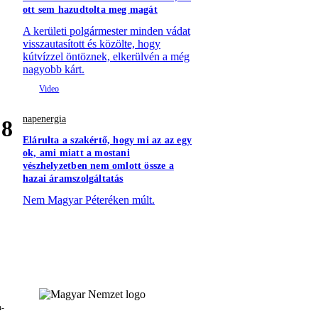
ott sem hazudtolta meg magát
A kerületi polgármester minden vádat
visszautasított és közölte, hogy
kútvízzel öntöznek, elkerülvén a még
nagyobb kárt.
napenergia
8
Elárulta a szakértő, hogy mi az az egy
ok, ami miatt a mostani
vészhelyzetben nem omlott össze a
hazai áramszolgáltatás
Nem Magyar Péteréken múlt.