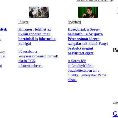
Tovább az összes cikkhez
Ukrajna
újságíródíj
elték
Kínzásért felelhet az
Hűségdíjak a Soros-
,
ukrán toborzó, már
hálózattól: a Szijjártó
a
börtönből is jöhetnek a
Péter számát idegen
kollégái
szolgálatnak kiadó Panyi
Szabolcs megint
B
hony
Fókuszban a
begyűjtött egyet
tusi
kényszersorozásról hírhedt
ukrán TCK
A Soros-féle
ni
toborzóemberei.
intézményhálózat
összeköttetésben áll a
díjakkal, amelyeket Panyi
elhoz.
gaj
G