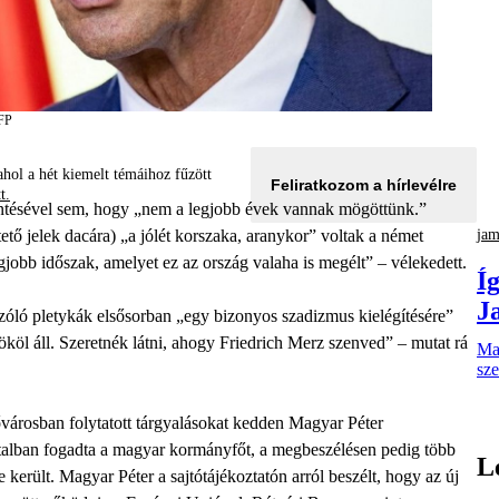
AFP
hol a hét kiemelt témáihoz fűzött
Feliratkozom a hírlevélre
tt.
lentésével sem, hogy „nem a legjobb évek vannak mögöttünk.”
jam
tő jelek dacára) „a jólét korszaka, aranykor” voltak a német
gjobb időszak, amelyet ez az ország valaha is megélt” – vélekedett.
Íg
J
zóló pletykák elsősorban „egy bizonyos szadizmus kielégítésére”
ököl áll. Szeretnék látni, ahogy Friedrich Merz szenved” – mutat rá
Mag
sze
városban folytatott tárgyalásokat kedden Magyar Péter
vatalban fogadta a magyar kormányfőt, a megbeszélésen pedig több
L
e került. Magyar Péter a sajtótájékoztatón arról beszélt, hogy az új