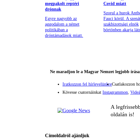
megpakolt reptéri
Covid miatt
drónnak
Szorul a hurok Ant
Egyre nagyobb az
Fauci körül. A szená
aggodalom a német
szakbizottsági elnök
politikában a
börtönben akarja lát
dróntámadások miatt.
Ne maradjon le a Magyar Nemzet legjobb írásai
Iratkozzon fel hírlevelünkre
Csatlakozzon h
Kövesse csatornáinkat
Instagrammon
,
Vide
A legfrisseb
oldalán is!
Címoldalról ajánljuk