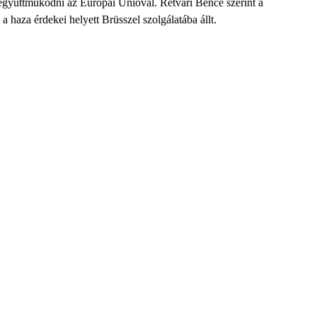
együttműködni az Európai Unióval. Rétvári Bence szerint a
 a haza érdekei helyett Brüsszel szolgálatába állt.