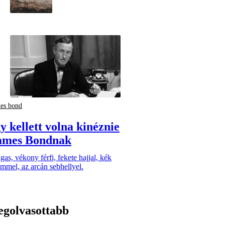
es bond
y kellett volna kinéznie
ames Bondnak
as, vékony férfi, fekete hajjal, kék
mmel, az arcán sebhellyel.
egolvasottabb