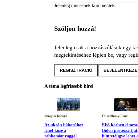
Jelenleg nincsenek kommentek.
Szóljon hozzá!
Jelenleg csak a hozzászólások egy ki
megtekintéséhez lépjen be, vagy regis
REGISZTRÁCIÓ
BEJELENTKEZÉ
A téma legfrissebb hírei
ukrajnai háború
Dr Anthony Fauci
Az ukrán háborúhoz
Első körben elmesz
lehet köze a
Biden protezsáltját
robbanóanyaggal
büntetőügye lehet 