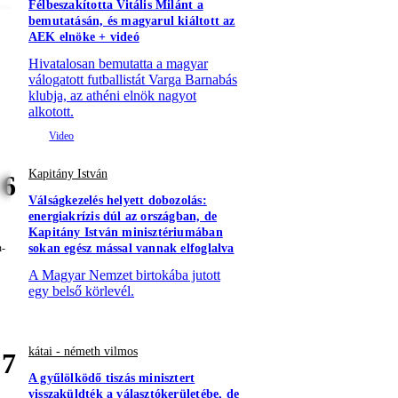
Félbeszakította Vitális Milánt a
bemutatásán, és magyarul kiáltott az
AEK elnöke + videó
Hivatalosan bemutatta a magyar
válogatott futballistát Varga Barnabás
klubja, az athéni elnök nagyot
alkotott.
Kapitány István
6
Válságkezelés helyett dobozolás:
energiakrízis dúl az országban, de
Kapitány István minisztériumában
sokan egész mással vannak elfoglalva
A Magyar Nemzet birtokába jutott
egy belső körlevél.
kátai - németh vilmos
7
A gyűlölködő tiszás minisztert
visszaküldték a választókerületébe, de