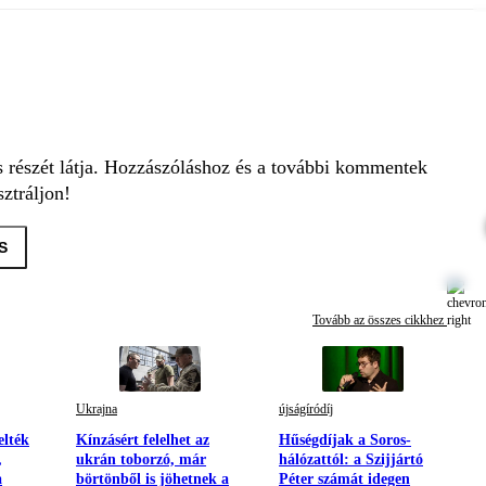
s részét látja. Hozzászóláshoz és a további kommentek
ztráljon!
S
Tovább az összes cikkhez
Ukrajna
újságíródíj
elték
Kínzásért felelhet az
Hűségdíjak a Soros-
,
ukrán toborzó, már
hálózattól: a Szijjártó
a
börtönből is jöhetnek a
Péter számát idegen