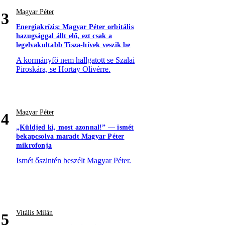
Magyar Péter
3
Energiakrízis: Magyar Péter orbitális
hazugsággal állt elő, ezt csak a
legelvakultabb Tisza-hívek veszik be
A kormányfő nem hallgatott se Szalai
Piroskára, se Hortay Olivérre.
Magyar Péter
4
„Küldjed ki, most azonnal!” — ismét
bekapcsolva maradt Magyar Péter
mikrofonja
Ismét őszintén beszélt Magyar Péter.
Vitális Milán
5