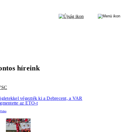
ontos híreink
VSC
ögletekkel végezték ki a Debrecent, a VAR
gmentette az ETO-t