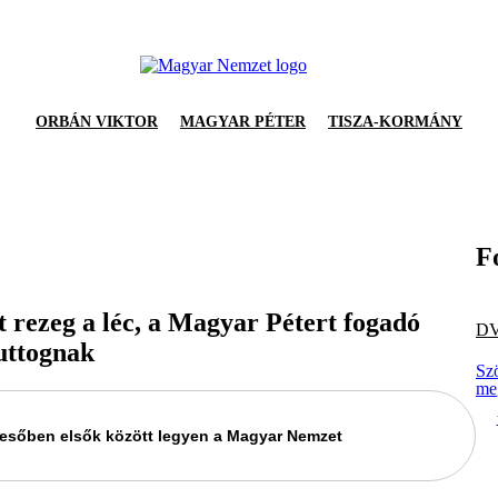
ORBÁN VIKTOR
MAGYAR PÉTER
TISZA-KORMÁNY
F
t rezeg a léc, a Magyar Pétert fogadó
D
uttognak
Sz
me
keresőben elsők között legyen a Magyar Nemzet