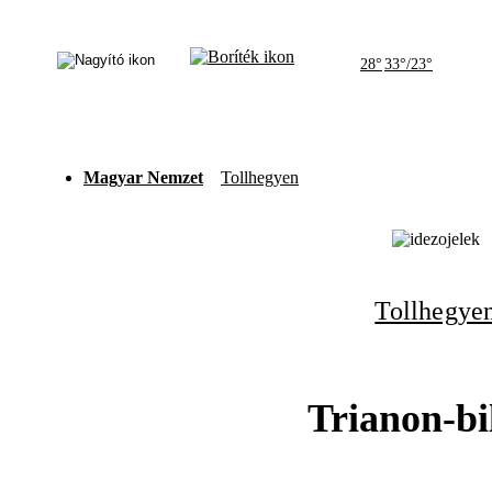
28°
33°/23°
Magyar Nemzet
Tollhegyen
Tollhegye
Trianon-bi