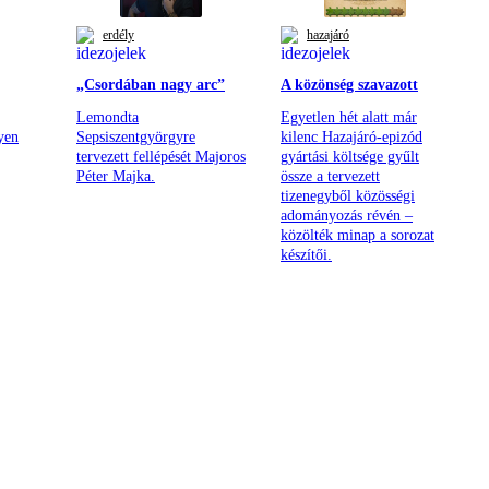
erdély
hazajáró
„Csordában nagy arc”
A közönség szavazott
Lemondta
Egyetlen hét alatt már
yen
Sepsiszentgyörgyre
kilenc Hazajáró-epizód
tervezett fellépését Majoros
gyártási költsége gyűlt
Péter Majka.
össze a tervezett
tizenegyből közösségi
adományozás révén –
közölték minap a sorozat
készítői.