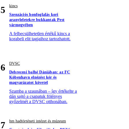
kincs
5
Szenzációs honfoglalás kori
aranyleletekre bukkantak Pest
vármegyében
A felbecsülhetetlen értékű kincs a
korabeli elit tagjaihoz tartozhatott.
DVSC
6
Debreceni balhé Dániában: az FC
Köbenhavn elnézést kér és
magyarázatot követel
Szamba a szaunában – így értékelte a
dán sajtó a csapatuk fölényes
győzelmét a DVSC otthonában.
hm hadtörténeti intézet és múzeum
7