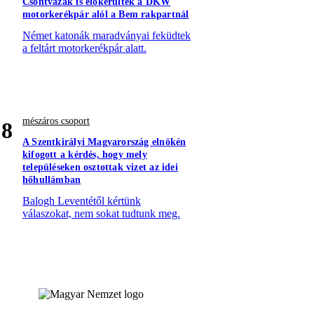
Csontvázak is előkerültek a DKW
motorkerékpár alól a Bem rakpartnál
Német katonák maradványai feküdtek
a feltárt motorkerékpár alatt.
mészáros csoport
8
A Szentkirályi Magyarország elnökén
kifogott a kérdés, hogy mely
településeken osztottak vizet az idei
hőhullámban
Balogh Leventétől kértünk
válaszokat, nem sokat tudtunk meg.