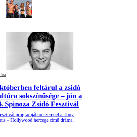
túra
któberben feltárul a zsidó
ultúra sokszínűsége – jön a
4. Spinoza Zsidó Fesztivál
esztivál programjában szerepel a Tony
rtis – Hollywood hercege című dráma.