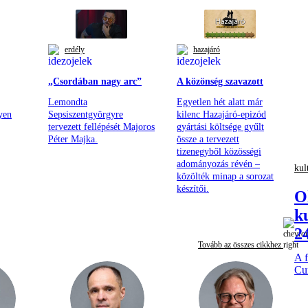
erdély
hazajáró
„Csordában nagy arc”
A közönség szavazott
Lemondta
Egyetlen hét alatt már
yen
Sepsiszentgyörgyre
kilenc Hazajáró-epizód
tervezett fellépését Majoros
gyártási költsége gyűlt
Péter Majka.
össze a tervezett
tizenegyből közösségi
adományozás révén –
kul
közölték minap a sorozat
készítői.
O
k
2
Tovább az összes cikkhez
A f
Cu