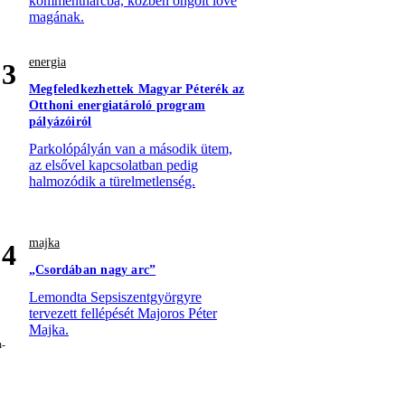
kommentharcba, közben öngólt lőve
magának.
energia
3
Megfeledkezhettek Magyar Péterék az
Otthoni energiatároló program
pályázóiról
Parkolópályán van a második ütem,
az elsővel kapcsolatban pedig
halmozódik a türelmetlenség.
majka
4
„Csordában nagy arc”
Lemondta Sepsiszentgyörgyre
tervezett fellépését Majoros Péter
Majka.