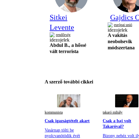
Sitkei
Gajdics O
európai unió
Levente
rendőrség
A vakítás
neobolsevik
Abdul B., a hőssé
módszertana
vált terrorista
A szerző további cikkei
kommunista
takaró mihály
Csak igazságtételt akart
Csak a baj volt
Takaróval?
Vasárnap tölti be
nyolcvanötödik évét
Bizony nehéz volt il