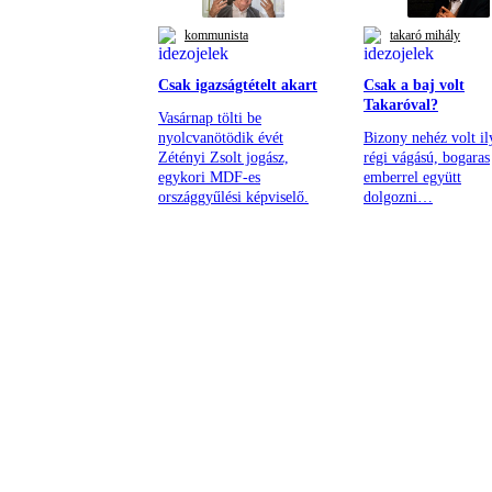
kommunista
takaró mihály
Csak igazságtételt akart
Csak a baj volt
Takaróval?
Vasárnap tölti be
nyolcvanötödik évét
Bizony nehéz volt il
Zétényi Zsolt jogász,
régi vágású, bogaras
egykori MDF-es
emberrel együtt
országgyűlési képviselő.
dolgozni…