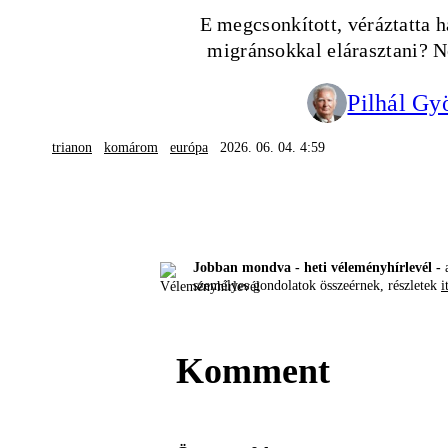
E megcsonkított, véráztatta 
migránsokkal elárasztani? 
Pilhál Gy
trianon
komárom
európa
2026. 06. 04. 4:59
Jobban mondva - heti véleményhírlevél -
a
személyes gondolatok összeérnek, részletek
i
Komment