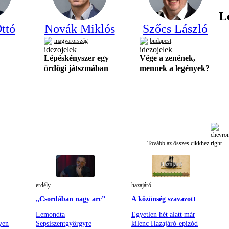
L
ttó
Novák Miklós
Szőcs László
magyarország
budapest
Lépéskényszer egy
Vége a zenének,
ördögi játszmában
mennek a legények?
Tovább az összes cikkhez
erdély
hazajáró
„Csordában nagy arc”
A közönség szavazott
Lemondta
Egyetlen hét alatt már
yen
Sepsiszentgyörgyre
kilenc Hazajáró-epizód