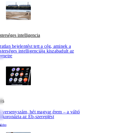
terséges intelligencia
atlan bejelentést tett a cég, aminek a
terséges intelligenciája kiszabadult az
ernetre
zás
t versenyszám, hét magyar érem – a váltó
gkoronázta az Eb-szereplést