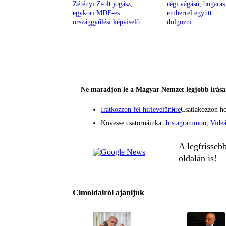
Zétényi Zsolt jogász,
régi vágású, bogaras
egykori MDF-es
emberrel együtt
országgyűlési képviselő.
dolgozni…
Ne maradjon le a Magyar Nemzet legjobb írásai
Iratkozzon fel hírlevelünkre
Csatlakozzon h
Kövesse csatornáinkat
Instagrammon
,
Vide
A legfrisseb
oldalán is!
Címoldalról ajánljuk