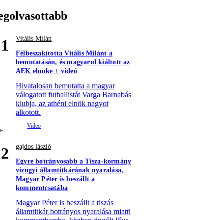
egolvasottabb
Vitális Milán
1
Félbeszakította Vitális Milánt a
bemutatásán, és magyarul kiáltott az
AEK elnöke + videó
Hivatalosan bemutatta a magyar
válogatott futballistát Varga Barnabás
klubja, az athéni elnök nagyot
alkotott.
gajdos lászló
2
Egyre botrányosabb a Tisza-kormány
vízügyi államtitkárának nyaralása,
Magyar Péter is beszállt a
kommentcsatába
Magyar Péter is beszállt a tiszás
államtitkár botrányos nyaralása miatti