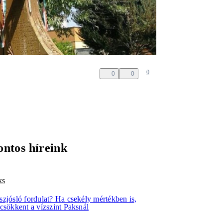
0
0
0
ontos híreink
ks
szjósló fordulat? Ha csekély mértékben is,
csökkent a vízszint Paksnál