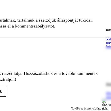
talmak, tartalmuk a szerzőjük álláspontját tükrözi.
assa el a
kommentszabályzatot
.
mes
Vár
mes
int
s részét látja. Hozzászóláshoz és a további kommentek
ztráljon!
ús
S
Hé
me
Tovább az összes cikkhez