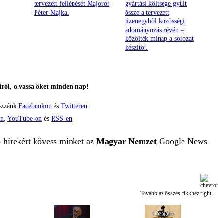
tervezett fellépését Majoros
gyártási költsége gyűlt
Péter Majka.
össze a tervezett
tizenegyből közösségi
adományozás révén –
közölték minap a sorozat
készítői.
ról, olvassa őket minden nap!
ozzánk
Facebookon
és
Twitteren
án
,
YouTube-on
és
RSS-en
b hírekért kövess minket az
Magyar Nemzet
Google News
Tovább az összes cikkhez