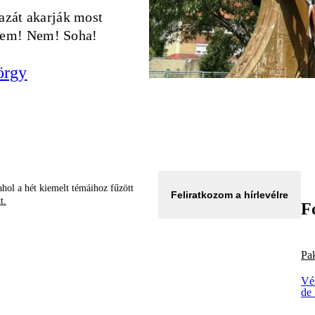
hazát akarják most
Nem! Nem! Soha!
örgy
hol a hét kiemelt témáihoz fűzött
Feliratkozom a hírlevélre
tt.
F
Pa
Vé
de 