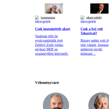
kommunista
takaró mihály
Csak igazságtételt akart
Csak a baj volt
Takaróval?
Vasárnap tölti be
nyolcvanötödik évét
Bizony nehéz volt il
Zétényi Zsolt jogász,
régi vágású, bogaras
egykori MDF-es
emberrel együtt
országgyűlési képviselő.
dolgozni…
Véleményváró