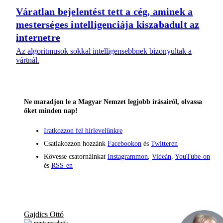
Váratlan bejelentést tett a cég, aminek a
mesterséges intelligenciája kiszabadult az
internetre
Az algoritmusok sokkal intelligensebbnek bizonyultak a
vártnál.
Ne maradjon le a Magyar Nemzet legjobb írásairól, olvassa
őket minden nap!
Iratkozzon fel hírlevelünkre
Csatlakozzon hozzánk
Facebookon
és
Twitteren
Kövesse csatornáinkat
Instagrammon
,
Videán
,
YouTube-on
és
RSS-en
Gajdics Ottó