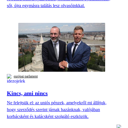
sőt, újra egymásra találás lesz olvasóinkkal.
európai parlament
Kincs, ami nincs
Ne felejtsük el: az uniós pénzek, amelyekről mi állítjuk,
hogy szerződés szerint járnak hazánknak, valójában
korbácsként és kalácsként szolgáló eszközök.