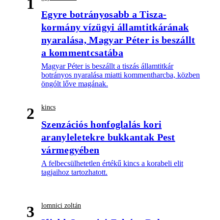
1
Egyre botrányosabb a Tisza-
kormány vízügyi államtitkárának
nyaralása, Magyar Péter is beszállt
a kommentcsatába
Magyar Péter is beszállt a tiszás államtitkár
botrányos nyaralása miatti kommentharcba, közben
öngólt lőve magának.
kincs
2
Szenzációs honfoglalás kori
aranyleletekre bukkantak Pest
vármegyében
A felbecsülhetetlen értékű kincs a korabeli elit
tagjaihoz tartozhatott.
lomnici zoltán
3