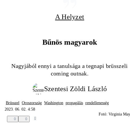
A Helyzet
Bűnös magyarok
Nagyjából ennyi a tanulsága a tegnapi brüsszeli
coming outnak.
Szentesi Zöldi László
Brüsszel
Oroszország
Washington
propagálás
rendellenesség
2023. 06. 02. 4:58
Fotó: Virginia Ma
0
0
0