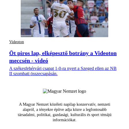
Videoton
Öt piros lap, elképesztő botrány a Videoton
meccsén - videó
A székesfehérvári csapat 1-0-ra nyert a Szeged ellen az NB
II szombati összecsapásán.
A Magyar Nemzet közéleti napilap konzervatív, nemzeti
alapról, a tényekre építve adja közre a legfontosabb
társadalmi, politikai, gazdasági, kulturális és sport témájú
információkat.