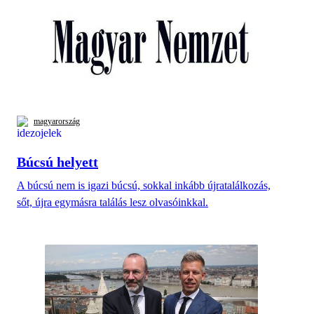
magyarország
Búcsú helyett
A búcsú nem is igazi búcsú, sokkal inkább újratalálkozás,
sőt, újra egymásra találás lesz olvasóinkkal.