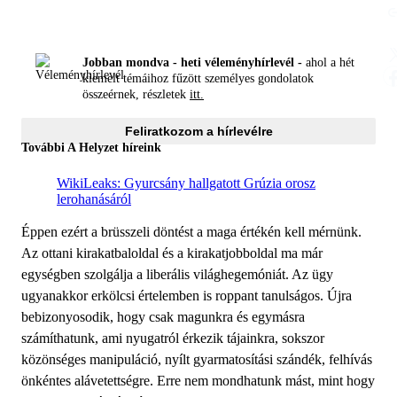
Jobban mondva - heti véleményhírlevél -
ahol a hét
kiemelt témáihoz fűzött személyes gondolatok
összeérnek, részletek
itt.
Feliratkozom a hírlevélre
További A Helyzet híreink
WikiLeaks: Gyurcsány hallgatott Grúzia orosz
lerohanásáról
Éppen ezért a brüsszeli döntést a maga értékén kell mérnünk.
Az ottani kirakatbaloldal és a kirakatjobboldal ma már
egységben szolgálja a liberális világhegemóniát. Az ügy
ugyanakkor erkölcsi értelemben is roppant tanulságos. Újra
bebizonyosodik, hogy csak magunkra és egymásra
számíthatunk, ami nyugatról érkezik tájainkra, sokszor
közönséges manipuláció, nyílt gyarmatosítási szándék, felhívás
önkéntes alávetettségre. Erre nem mondhatunk mást, mint hogy