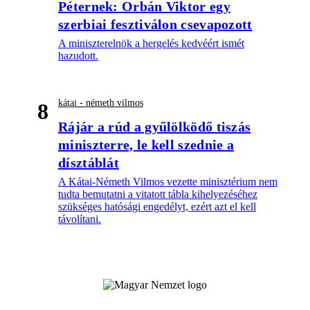
Péternek: Orbán Viktor egy
szerbiai fesztiválon csevapozott
A miniszterelnök a hergelés kedvéért ismét
hazudott.
kátai - németh vilmos
8
Rájár a rúd a gyűlölködő tiszás
miniszterre, le kell szednie a
dísztáblát
A Kátai-Németh Vilmos vezette minisztérium nem
tudta bemutatni a vitatott tábla kihelyezéséhez
szükséges hatósági engedélyt, ezért azt el kell
távolítani.