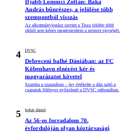
Ifjabb Lomnici Zoltán: Baka
András bűnrészes, a jelölése több
szempontból visszás
Az alkotmányjogász szerint a Tisza jelöltje több
okból sem képes megtestesíteni a nemzet egységét.
DVSC
4
Debreceni balhé Dániában: az FC
Köbenhavn elnézést kér és
magyarázatot követel
Szamba a szaunában – így értékelte a dán sajtó a
csapatuk fölényes győzelmét a DVSC otthonában.
bohár dániel
5
Az 56-os forradalom 70.
évfordulóján olyan köztársasági