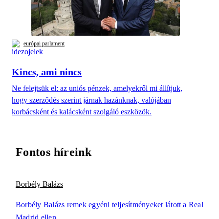
európai parlament
Kincs, ami nincs
Ne felejtsük el: az uniós pénzek, amelyekről mi állítjuk,
hogy szerződés szerint járnak hazánknak, valójában
korbácsként és kalácsként szolgáló eszközök.
Fontos híreink
Borbély Balázs
Borbély Balázs remek egyéni teljesítményeket látott a Real
Madrid ellen