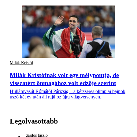
Milák Kristóf
Milák Kristófnak volt egy mélypontja, de
visszatért önmagához volt edzője szerint
Hullámvasút Rómától Párizsig – a kétszeres olimpiai bajnok
úszó két év után áll rajthoz újra világversenyen.
Legolvasottabb
gajdos lászló