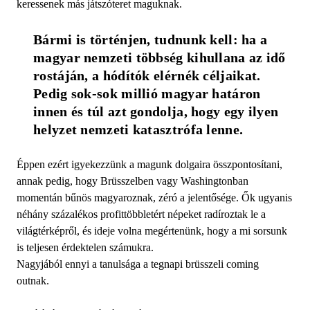
keressenek más játszóteret maguknak.
Bármi is történjen, tudnunk kell: ha a 
magyar nemzeti többség kihullana az idő 
rostáján, a hódítók elérnék céljaikat. 
Pedig sok-sok millió magyar határon 
innen és túl azt gondolja, hogy egy ilyen 
helyzet nemzeti katasztrófa lenne.
Éppen ezért igyekezzünk a magunk dolgaira összpontosítani,
annak pedig, hogy Brüsszelben vagy Washingtonban
momentán bűnös magyaroznak, zéró a jelentősége. Ők ugyanis
néhány százalékos profittöbbletért népeket radíroztak le a
világtérképről, és ideje volna megértenünk, hogy a mi sorsunk
is teljesen érdektelen számukra.
Nagyjából ennyi a tanulsága a tegnapi brüsszeli coming
outnak.