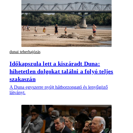
dunai teherhajózás
Időkapszula lett a kiszáradt Duna:
hihetetlen dolgokat találni a folyó teljes
szakaszán
A Duna egyszerre nyújt hátborzongató és lenyűgöző
látványt.