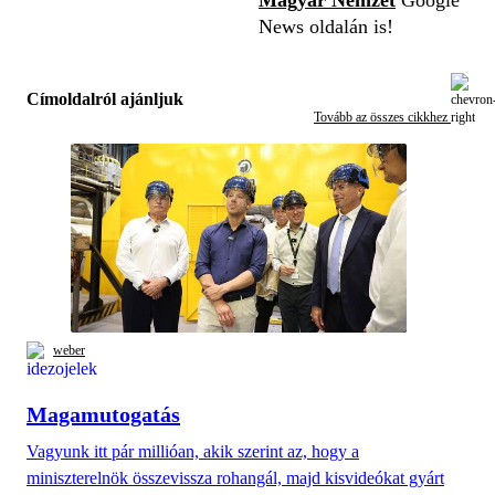
News oldalán is!
Címoldalról ajánljuk
Tovább az összes cikkhez
weber
Magamutogatás
Vagyunk itt pár millióan, akik szerint az, hogy a
miniszterelnök összevissza rohangál, majd kisvideókat gyárt