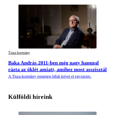
Tisza-kormány
Baka András 2011-ben még nagy hanggal
rázta az öklét amiatt, amihez most asszisztál
A Tisza-kormány rengeteg hibát követ el egyszerre.
Külföldi híreink