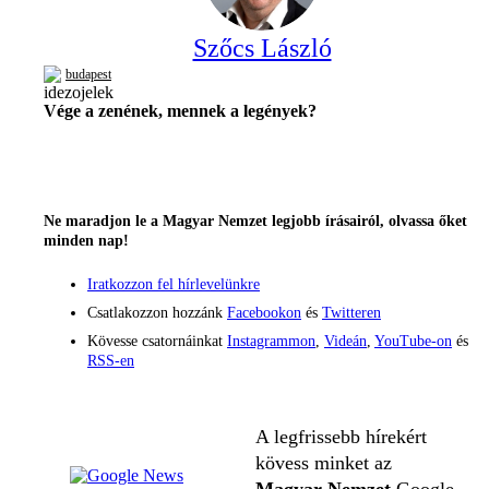
Szőcs László
budapest
Vége a zenének, mennek a legények?
Ne maradjon le a Magyar Nemzet legjobb írásairól, olvassa őket
minden nap!
Iratkozzon fel hírlevelünkre
Csatlakozzon hozzánk
Facebookon
és
Twitteren
Kövesse csatornáinkat
Instagrammon
,
Videán
,
YouTube-on
és
RSS-en
A legfrissebb hírekért
kövess minket az
Magyar Nemzet
Google