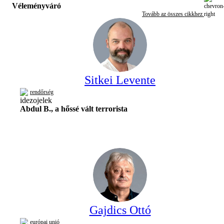
Véleményváró
Tovább az összes cikkhez
Sitkei Levente
rendőrség
Abdul B., a hőssé vált terrorista
Gajdics Ottó
európai unió