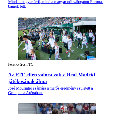
Mind a magyar férfi, mind a magyar női válogatott Európa-
bajnok lett.
Ferencváros FTC
Az FTC ellen valóra vált a Real Madrid
játékosának álma
José Mourinho számára ismerős eredmény született a
Groupama Arénában.