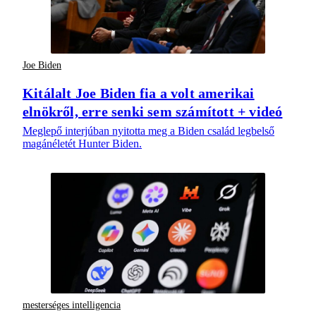
Joe Biden
Kitálalt Joe Biden fia a volt amerikai
elnökről, erre senki sem számított + videó
Meglepő interjúban nyitotta meg a Biden család legbelső
magánéletét Hunter Biden.
mesterséges intelligencia