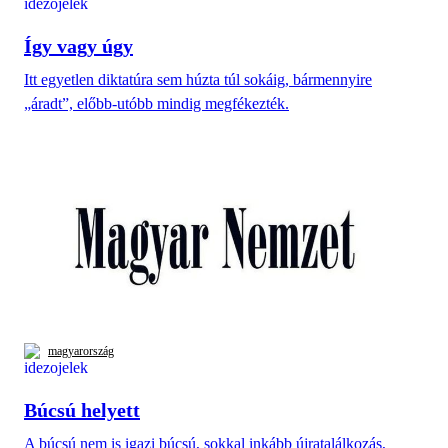
Így vagy úgy
Itt egyetlen diktatúra sem húzta túl sokáig, bármennyire
„áradt”, előbb-utóbb mindig megfékezték.
magyarország
Búcsú helyett
A búcsú nem is igazi búcsú, sokkal inkább újratalálkozás,