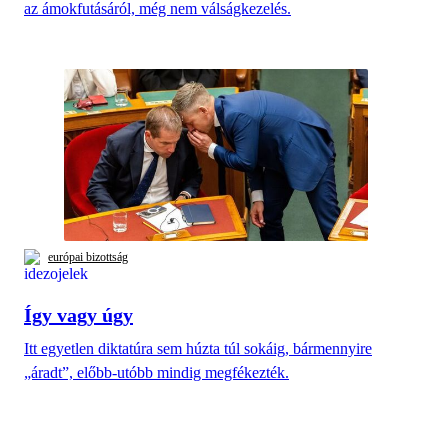
az ámokfutásáról, még nem válságkezelés.
európai bizottság
Így vagy úgy
Itt egyetlen diktatúra sem húzta túl sokáig, bármennyire
„áradt”, előbb-utóbb mindig megfékezték.