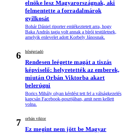
elnöke lesz Magyarországnak, aki
felmentette a forradalmárok
gyilkosát
Bohár Dániel riporter emlékeztetett arra, hogy
Baka András tagja volt annak a bírói testületnek,
amelyik enlevelet adott Korbely Jánosnak.
hőségriadó
6
Rendesen leégette magát a tiszás
képviselő: helyretették az emberek,
miután Orbán Viktorba akart
belerúgni
Borics Mihály olyan kérdést tett fel a válságkezelés
kapcsán Facebook-posztjában, amit nem kellett
volna.
orbán viktor
7
Ez megint nem jött be Magyar