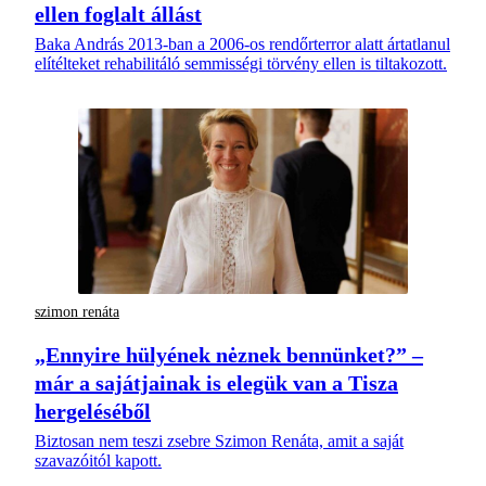
ellen foglalt állást
Baka András 2013-ban a 2006-os rendőrterror alatt ártatlanul
elítélteket rehabilitáló semmisségi törvény ellen is tiltakozott.
szimon renáta
„Ennyire hülyének nėznek bennünket?” –
már a sajátjainak is elegük van a Tisza
hergeléséből
Biztosan nem teszi zsebre Szimon Renáta, amit a saját
szavazóitól kapott.