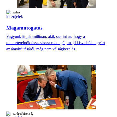
weber
Magamutogatás
Vagyunk itt pár millióan, akik szerint az, hogy a
miniszterelnök összevissza rohangál, majd kisvideókat gyárt
az ámokfutásáról, még nem válságkezelés.
európai bizottság