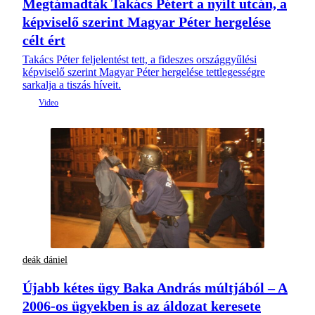
Megtámadták Takács Pétert a nyílt utcán, a
képviselő szerint Magyar Péter hergelése
célt ért
Takács Péter feljelentést tett, a fideszes országgyűlési
képviselő szerint Magyar Péter hergelése tettlegességre
sarkalja a tiszás híveit.
deák dániel
Újabb kétes ügy Baka András múltjából – A
2006-os ügyekben is az áldozat keresete