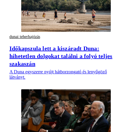
dunai teherhajózás
Időkapszula lett a kiszáradt Duna:
hihetetlen dolgokat találni a folyó teljes
szakaszán
A Duna egyszerre nyújt hátborzongató és lenyűgöző
látványt.