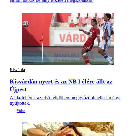
elmúlt napok néhány közéleti megszólalása.
Kisvárda
Kisvárdán nyert és az NB I élére állt az
Újpest
A lila-fehérek az első félidőben meggyőzőbb teljesítményt
nyújtottak.