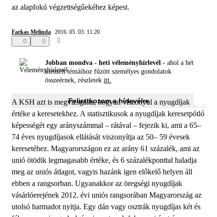
az alapfokú végzettségűekéhez képest.
Farkas Melinda
2016. 05. 03. 11:20
0
0
0
Jobban mondva - heti véleményhírlevél -
ahol a hét
kiemelt témáihoz fűzött személyes gondolatok
összeérnek, részletek
itt.
Feliratkozom a hírlevélre
A KSH azt is megvizsgálta, hogyan viszonyul a nyugdíjak
értéke a keresetekhez. A statisztikusok a nyugdíjak keresetpótló
képességét egy arányszámmal – rátával – fejezik ki, ami a 65–
74 éves nyugdíjasok ellátását viszonyítja az 50– 59 évesek
keresetéhez. Magyarországon ez az arány 61 százalék, ami az
unió ötödik legmagasabb értéke, és 6 százalékponttal haladja
meg az uniós átlagot, vagyis hazánk igen előkelő helyen áll
ebben a rangsorban. Ugyanakkor az öregségi nyugdíjak
vásárlóerejének 2012. évi uniós rangsorában Magyarország az
utolsó harmadot nyitja. Egy dán vagy osztrák nyugdíjas két és