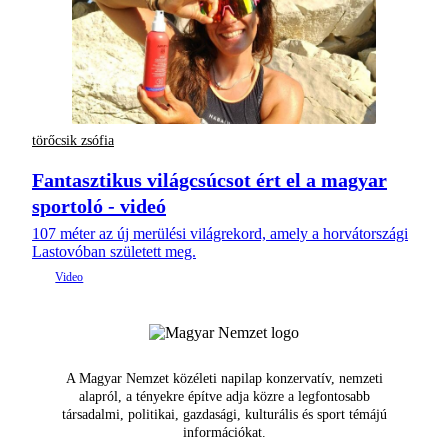
törőcsik zsófia
Fantasztikus világcsúcsot ért el a magyar
sportoló - videó
107 méter az új merülési világrekord, amely a horvátországi
Lastovóban született meg.
A Magyar Nemzet közéleti napilap konzervatív, nemzeti
alapról, a tényekre építve adja közre a legfontosabb
társadalmi, politikai, gazdasági, kulturális és sport témájú
információkat.