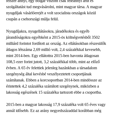
félszer annyi, egy bolgár viszont csak feleannyi árut és
szolgáltatást tud megvásárolni, mint magyar társa. A magyar
nyugdíjak vásárlóerejét a volt szocialista országok közül
csupán a csehországi múlja felül.
Nyugdíjakra, nyugellátásokra, járadékokra és egyéb
járandóságokra egyébként a 2015-ös költségvetésből 3502
milliárd forintot fordított az ország. Az ellátásokban részesülők
átlagos létszáma 2,69 millió volt, 2,4 százalékkal kevesebb,
mint 2014-ben. Egy ellátottra 2015-ben havonta átlagosan
108,5 ezer forint jutott, 3,2 százalékkal több, mint az előző
évben. A 65 év felettiek jelenleg hazánkban a társadalom
szegénység által kevésbé veszélyeztetett csoportjának
számítanak. Ebben a korcsoportban 2014-ben mindössze az
érintettek 4,2 százaléka számított szegénynek, miközben a
lakosság egészének 15 százaléka tartozott ebbe a csoportba.
2015-ben a magyar lakosság 17,9 százaléka volt 65 éves vagy
annál idősebb. Ez az arány negyedszázaddal korábban még