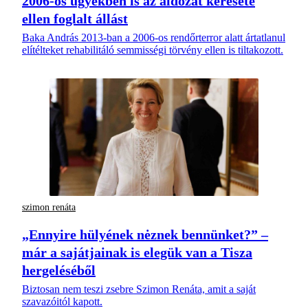
2006-os ügyekben is az áldozat keresete
ellen foglalt állást
Baka András 2013-ban a 2006-os rendőrterror alatt ártatlanul
elítélteket rehabilitáló semmisségi törvény ellen is tiltakozott.
szimon renáta
„Ennyire hülyének nėznek bennünket?” –
már a sajátjainak is elegük van a Tisza
hergeléséből
Biztosan nem teszi zsebre Szimon Renáta, amit a saját
szavazóitól kapott.