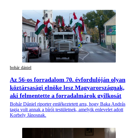
bohár dániel
Az 56-os forradalom 70. évfordulóján olyan
köztársasági elnöke lesz Magyarországnak,
aki felmentette a forradalmárok gyilkosát
Bohár Dániel riporter emlékeztetett arra, hogy Baka András
tagja volt annak a bírói testületnek, amelyik enlevelet adott
Korbely Jánosnak.