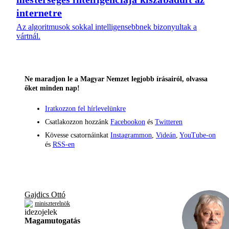
internetre
Az algoritmusok sokkal intelligensebbnek bizonyultak a
vártnál.
Ne maradjon le a Magyar Nemzet legjobb írásairól, olvassa
őket minden nap!
Iratkozzon fel hírlevelünkre
Csatlakozzon hozzánk
Facebookon
és
Twitteren
Kövesse csatornáinkat
Instagrammon
,
Videán
,
YouTube-on
és
RSS-en
Gajdics Ottó
miniszterelnök
Magamutogatás