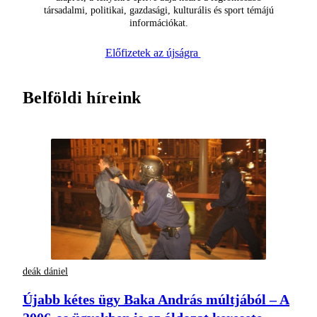
társadalmi, politikai, gazdasági, kulturális és sport témájú
információkat.
Előfizetek az újságra
Belföldi híreink
deák dániel
Újabb kétes ügy Baka András múltjából – A