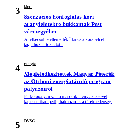
kincs
3
Szenzációs honfoglalás kori
aranyleletekre bukkantak Pest
vármegyében
A felbecsülhetetlen értékű kincs a korabeli elit
tagjaihoz tartozhatott.
energia
4
Megfeledkezhettek Magyar Péterék
az Otthoni energiatároló program
pályázóiról
Parkolópályán van a második ütem, az elsővel
kapcsolatban pedig halmozódik a türelmetlenség.
DVSC
5