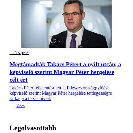
takács péter
Megtámadták Takács Pétert a nyílt utcán, a
képviselő szerint Magyar Péter hergelése
célt ért
Takács Péter feljelentést tett, a fideszes országgyűlési
képviselő szerint Magyar Péter hergelése tettlegességre
sarkalja a tiszás híveit.
Legolvasottabb