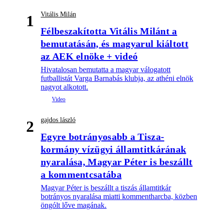
Vitális Milán
1
Félbeszakította Vitális Milánt a
bemutatásán, és magyarul kiáltott
az AEK elnöke + videó
Hivatalosan bemutatta a magyar válogatott
futballistát Varga Barnabás klubja, az athéni elnök
nagyot alkotott.
gajdos lászló
2
Egyre botrányosabb a Tisza-
kormány vízügyi államtitkárának
nyaralása, Magyar Péter is beszállt
a kommentcsatába
Magyar Péter is beszállt a tiszás államtitkár
botrányos nyaralása miatti kommentharcba, közben
öngólt lőve magának.