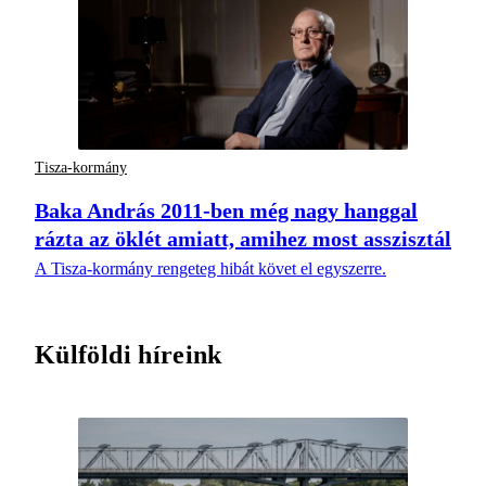
Tisza-kormány
Baka András 2011-ben még nagy hanggal
rázta az öklét amiatt, amihez most asszisztál
A Tisza-kormány rengeteg hibát követ el egyszerre.
Külföldi híreink