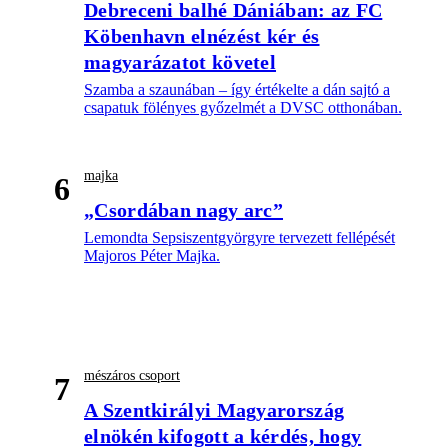
Debreceni balhé Dániában: az FC
Köbenhavn elnézést kér és
magyarázatot követel
Szamba a szaunában – így értékelte a dán sajtó a
csapatuk fölényes győzelmét a DVSC otthonában.
majka
6
„Csordában nagy arc”
Lemondta Sepsiszentgyörgyre tervezett fellépését
Majoros Péter Majka.
mészáros csoport
7
A Szentkirályi Magyarország
elnökén kifogott a kérdés, hogy