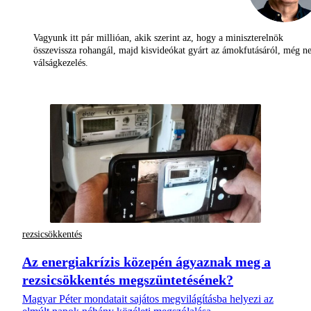
Vagyunk itt pár millióan, akik szerint az, hogy a miniszterelnök
összevissza rohangál, majd kisvideókat gyárt az ámokfutásáról, még 
válságkezelés.
rezsicsökkentés
Az energiakrízis közepén ágyaznak meg a
rezsicsökkentés megszüntetésének?
Magyar Péter mondatait sajátos megvilágításba helyezi az