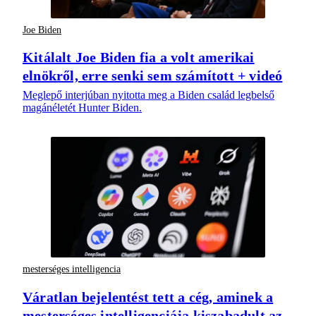
Joe Biden
Kitálalt Joe Biden fia a volt amerikai
elnökről, erre senki sem számított + videó
Meglepő interjúban nyitotta meg a Biden család legbelső
magánéletét Hunter Biden.
mesterséges intelligencia
Váratlan bejelentést tett a cég, aminek a
mesterséges intelligenciája kiszabadult az