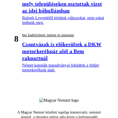
mely településeken osztottak vizet
az idei hőhullámban
Balogh Leventétől kértünk válaszokat, nem sokat
tudtunk meg.
hm hadtörténeti intézet és múzeum
8
Csontvázak is előkerültek a DKW
motorkerékpár alól a Bem
rakpartnál
Német katonák maradványai feküdtek a feltárt
motorkerékpár alatt.
A Magyar Nemzet közéleti napilap konzervatív, nemzeti
alapról, a tényekre építve adja közre a legfontosabb