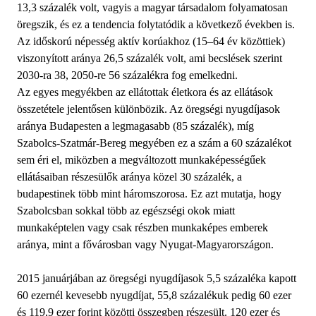
13,3 százalék volt, vagyis a magyar társadalom folyamatosan
öregszik, és ez a tendencia folytatódik a következő években is.
Az időskorú népesség aktív korúakhoz (15–64 év közöttiek)
viszonyított aránya 26,5 százalék volt, ami becslések szerint
2030-ra 38, 2050-re 56 százalékra fog emelkedni.
Az egyes megyékben az ellátottak életkora és az ellátások
összetétele jelentősen különbözik. Az öregségi nyugdíjasok
aránya Budapesten a legmagasabb (85 százalék), míg
Szabolcs-Szatmár-Bereg megyében ez a szám a 60 százalékot
sem éri el, miközben a megváltozott munkaképességűek
ellátásaiban részesülők aránya közel 30 százalék, a
budapestinek több mint háromszorosa. Ez azt mutatja, hogy
Szabolcsban sokkal több az egészségi okok miatt
munkaképtelen vagy csak részben munkaképes emberek
aránya, mint a fővárosban vagy Nyugat-Magyarországon.
2015 januárjában az öregségi nyugdíjasok 5,5 százaléka kapott
60 ezernél kevesebb nyugdíjat, 55,8 százalékuk pedig 60 ezer
és 119,9 ezer forint közötti összegben részesült. 120 ezer és