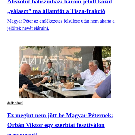
Abszolút bábszínház: három jelölt közül
„választ” ma államfőt a Tisza-frakció
Magyar Péter az emlékezetes felsülése után nem akarta a
jelöltek nevét elárulni.
deák dániel
Ez megint nem jött be Magyar Péternek:
Orbán Viktor egy szerbiai fesztiválon
csevapozott