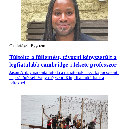
Cambridge-i Egyetem
Túltolta a füllentést, távozni kényszerült a
legfiatalabb cambridge-i fekete professzor
Jason Arday naponta futotta a maratonokat szárkapocscsont-
hajszáltöréssel. Vagy mégsem. Kiújult a kultúrharc a
briteknél.