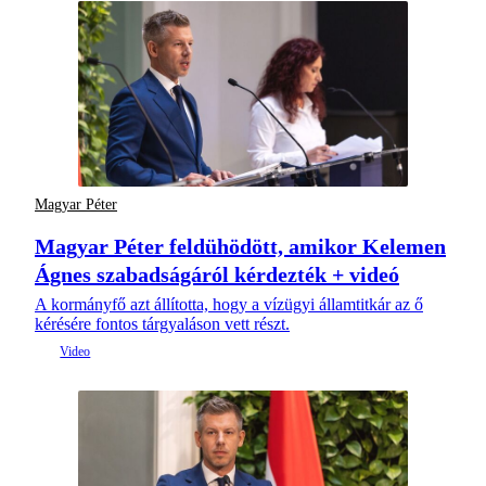
Magyar Péter
Magyar Péter feldühödött, amikor Kelemen
Ágnes szabadságáról kérdezték + videó
A kormányfő azt állította, hogy a vízügyi államtitkár az ő
kérésére fontos tárgyaláson vett részt.