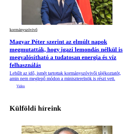
kormányszóvivő
Magyar Péter szerint az elmúlt napok
megmutatták, hogy igazi lemondás nélkül is
megvalósítható a tudatosan energia és víz
felhasználás
Lehűlt az idő, ismét tartottak kormányszóvivői tájékoztatót,
amin nem meglepő módon a miniszterelnök is részt vett.
Külföldi híreink