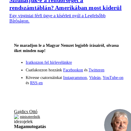
rendszámtáblán? Amerikában most kiderül
Egy virginiai férfi ügye a kísérleti nyúl a Legfelsőbb
Bíróságon.
Ne maradjon le a Magyar Nemzet legjobb írásairól, olvassa
őket minden nap!
Iratkozzon fel hírlevelünkre
Csatlakozzon hozzánk
Facebookon
és
Twitteren
Kövesse csatornáinkat
Instagrammon
,
Videán
,
YouTube-on
és
RSS-en
Gajdics Ottó
miniszterelnök
Magamutogatás