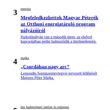
energia
3
Megfeledkezhettek Magyar Péterék
az Otthoni energiatároló program
pályázóiról
Parkolópályán van a második ütem, az elsővel
kapcsolatban pedig halmozódik a türelmetlenség.
majka
4
„Csordában nagy arc”
Lemondta Sepsiszentgyörgyre tervezett fellépését
Majoros Péter Majka.
hm hadtörténeti intézet és múzeum