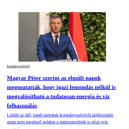
kormányszóvivő
Magyar Péter szerint az elmúlt napok
megmutatták, hogy igazi lemondás nélkül is
megvalósítható a tudatosan energia és víz
felhasználás
Lehűlt az idő, ismét tartottak kormányszóvivői tájékoztatót,
amin nem meglepő módon a miniszterelnök is részt vett.