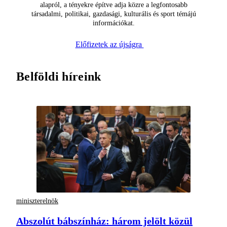
alapról, a tényekre építve adja közre a legfontosabb
társadalmi, politikai, gazdasági, kulturális és sport témájú
információkat.
Előfizetek az újságra
Belföldi híreink
miniszterelnök
Abszolút bábszínház: három jelölt közül