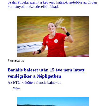
Szalai Piroska szerint a kedvező hatások legtöbbje az Orbán-
kormányok intézkedéseiből fakad.
Ferencváros
Banális baleset után 15 éve nem látott
vendégsiker a Népligetben
Az ETO kiütötte a francia bajnokot.