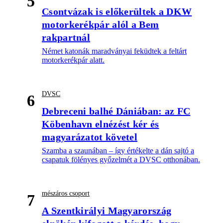
5
Csontvázak is előkerültek a DKW
motorkerékpár alól a Bem
rakpartnál
Német katonák maradványai feküdtek a feltárt
motorkerékpár alatt.
DVSC
6
Debreceni balhé Dániában: az FC
Köbenhavn elnézést kér és
magyarázatot követel
Szamba a szaunában – így értékelte a dán sajtó a
csapatuk fölényes győzelmét a DVSC otthonában.
mészáros csoport
7
A Szentkirályi Magyarország