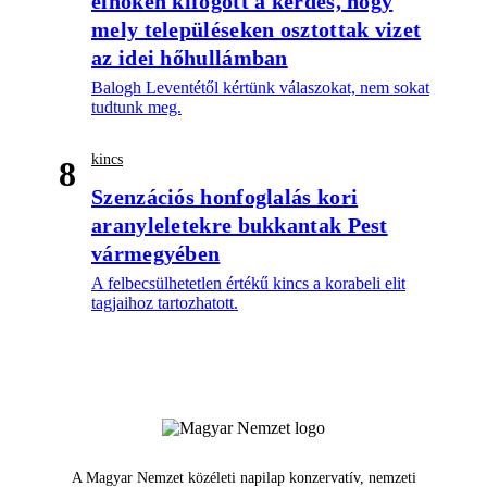
elnökén kifogott a kérdés, hogy
mely településeken osztottak vizet
az idei hőhullámban
Balogh Leventétől kértünk válaszokat, nem sokat
tudtunk meg.
kincs
8
Szenzációs honfoglalás kori
aranyleletekre bukkantak Pest
vármegyében
A felbecsülhetetlen értékű kincs a korabeli elit
tagjaihoz tartozhatott.
A Magyar Nemzet közéleti napilap konzervatív, nemzeti