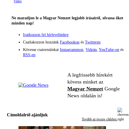
Ne maradjon le a Magyar Nemzet legjobb írásairól, olvassa őket
minden nap!
Iratkozzon fel hírlevelünkre
Csatlakozzon hozzánk
Facebookon
és
Twitteren
Kövesse csatornáinkat
Instagrammon
,
Videán
,
YouTube-on
és
RSS-en
A legfrissebb hírekért
kövess minket az
Magyar Nemzet
Google
News oldalán is!
Címoldalról ajánljuk
Tovább az összes cikkhez