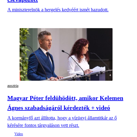
A miniszterelnök a hergelés kedvéért ismét hazudott.
ausztria
Magyar Péter feldühödött, amikor Kelemen
Ágnes szabadságáról kérdezték + videó
A kormányfő azt állította, hogy a vízügyi államtitkár az ő
kérésére fontos tárgyaláson vett részt.