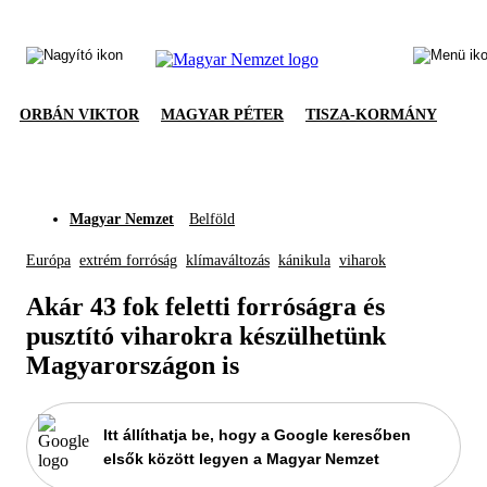
ORBÁN VIKTOR
MAGYAR PÉTER
TISZA-KORMÁNY
Magyar Nemzet
Belföld
Európa
extrém forróság
klímaváltozás
kánikula
viharok
Akár 43 fok feletti forróságra és
pusztító viharokra készülhetünk
Magyarországon is
Itt állíthatja be, hogy a Google keresőben
elsők között legyen a Magyar Nemzet