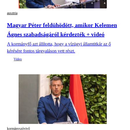
ausztria
Magyar Péter feldühödött, amikor Kelemen
Ágnes szabadságáról kérdezték + videó
A kormányfő azt állította, hogy a vízügyi államtitkár az ő
kérésére fontos tárgyaláson vett részt.
kormányszóvivő