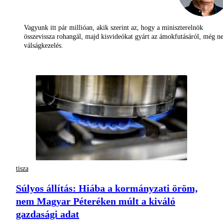
Vagyunk itt pár millióan, akik szerint az, hogy a miniszterelnök
összevissza rohangál, majd kisvideókat gyárt az ámokfutásáról, még 
válságkezelés.
tisza
Súlyos állítás: Hiába a kormányzati öröm,
nem Magyar Péteréken múlt a kiváló
gazdasági adat