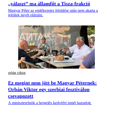
„választ” ma államfőt a Tisza-frakció
Magyar Péter az emlékezetes felsülése után nem akarta a
jelöltek nevét elárulni.
orbán viktor
Ez megint nem jött be Magyar Péternek:
Orbán Viktor egy szerbiai fesztiválon
csevapozott
A miniszterelnök a hergelés kedvéért ismét hazudott.