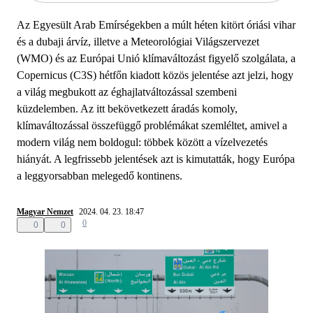
Az Egyesült Arab Emírségekben a múlt héten kitört óriási vihar
és a dubaji árvíz, illetve a Meteorológiai Világszervezet
(WMO) és az Európai Unió klímaváltozást figyelő szolgálata, a
Copernicus (C3S) hétfőn kiadott közös jelentése azt jelzi, hogy
a világ megbukott az éghajlatváltozással szembeni
küzdelemben. Az itt bekövetkezett áradás komoly,
klímaváltozással összefüggő problémákat szemléltet, amivel a
modern világ nem boldogul: többek között a vízelvezetés
hiányát. A legfrissebb jelentések azt is kimutatták, hogy Európa
a leggyorsabban melegedő kontinens.
Magyar Nemzet
2024. 04. 23. 18:47
0
0
0