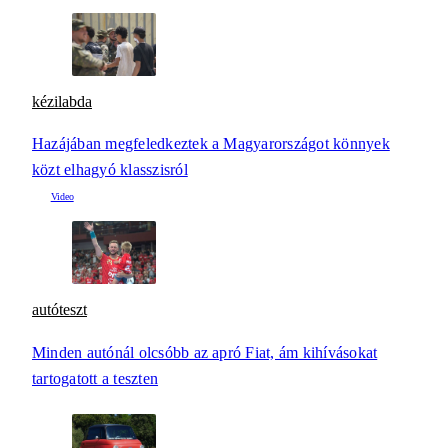
kézilabda
Hazájában megfeledkeztek a Magyarországot könnyek
közt elhagyó klasszisról
autóteszt
Minden autónál olcsóbb az apró Fiat, ám kihívásokat
tartogatott a teszten