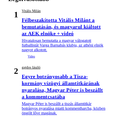
Vitális Milán
1
Félbeszakította Vitális Milánt a
bemutatásán, és magyarul kiáltott
az AEK elnöke + videó
Hivatalosan bemutatta a magyar válogatott
futballistát Varga Barnabás klubja, az athéni elnök
nagyot alkotott.
gajdos lászló
2
Egyre botrányosabb a Tisza-
kormány vízügyi államtitkárának
nyaralása, Magyar Péter is beszállt
a kommentcsatába
Magyar Péter is beszállt a tiszás államtitkár
botrányos nyaralása miatti kommentharcba, közben
öngólt lőve magának.