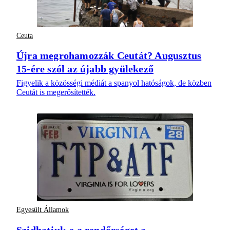
Ceuta
Újra megrohamozzák Ceutát? Augusztus
15-ére szól az újabb gyülekező
Figyelik a közösségi médiát a spanyol hatóságok, de közben
Ceutát is megerősítették.
Egyesült Államok
Szidhatjuk-e a rendőrséget a