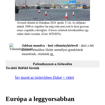
Árvízzel elöntött út Dubajban 2024. április 17-én. Az időjárási
adatok 1949-es rögzítése óta még soha nem esett le ilyen gyorsan
ennyi csapadék a térségben. A heves esőzések következtében egy
ember életét vesztette. (Fotó: MTI/EPA)
Jobban mondva - heti véleményhírlevél -
ahol a hét
kiemelt témáihoz fűzött személyes gondolatok
összeérnek, részletek
itt.
Feliratkozom a hírlevélre
További Belföld híreink
Így úszott az özönvízben Dubaj + videó
Európa a leggyorsabban