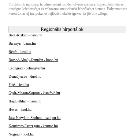
Portfóliónk minőségi tartalmat jelent minden olvasó számára. Egyedülálló elérést,
országos lefedettséget és változatos megjelenési lehetőséget biztosít. Folyamatosan
keressük az új irányokat és fejlődési lehetőségeket. Ez jövőnk záloga.
Regionális hírportálok
Bács-Kiskun - baon.hu
Baranya - bama.hu
Békés - beol.hu
Borsod-Abaúj-Zemplén - boon.hu
Csongrád - delmagyar.hu
Dunaújváros - duol.hu
Fejér - feol.hu
Győr-Moson-Sopron - kisalfold.hu
Hajdú-Bihar - haon.hu
Heves - heol.hu
Jász-Nagykun-Szolnok - szoljon.hu
Komárom-Esztergom - kemma.hu
Nógrád - nool.hu