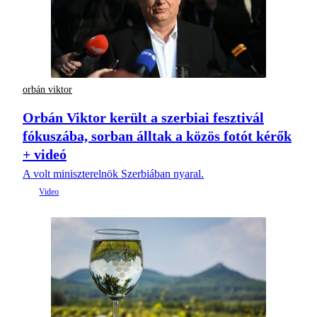
orbán viktor
Orbán Viktor került a szerbiai fesztivál
fókuszába, sorban álltak a közös fotót kérők
+ videó
A volt miniszterelnök Szerbiában nyaral.