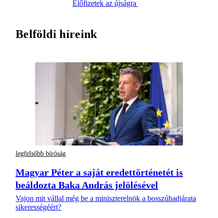
Előfizetek az újságra
Belföldi híreink
legfelsőbb bíróság
Magyar Péter a saját eredettörténetét is
beáldozta Baka András jelölésével
Vajon mit vállal még be a miniszterelnök a bosszúhadjárata
sikerességéért?