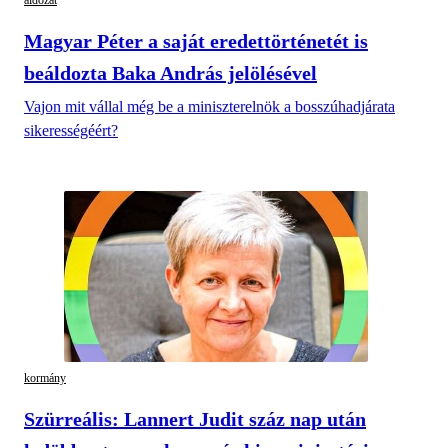
áldozat
Magyar Péter a saját eredettörténetét is
beáldozta Baka András jelölésével
Vajon mit vállal még be a miniszterelnök a bosszúhadjárata
sikerességéért?
kormány
Szürreális: Lannert Judit száz nap után