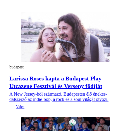
budapest
Larissa Roses kapta a Budapest Play
Utcazene Fesztivál és Verseny fődíját
A New Jersey-ből származó, Budapesten élő énekes-
dalszerző az indie-pop, a rock és a soul világát ötvözi.