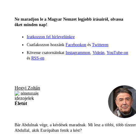
Ne maradjon le a Magyar Nemzet legjobb írásairól, olvassa
őket minden nap!
Iratkozzon fel hírlevelünkre
Csatlakozzon hozzánk
Facebookon
és
Twitteren
Kövesse csatornáinkat
Instagrammon
,
Videán
,
YouTube-on
és
RSS-en
Hegyi Zoltán
németország
Életút
Bár Abdulnak vége, a kérdések maradnak. Mi lesz a többi, több tízezer
Abdullal, akik Európában fenik a kést?