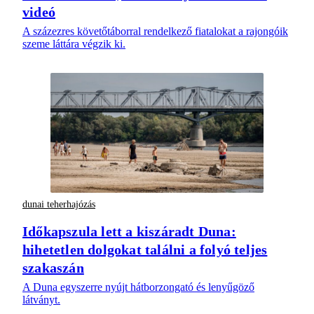
videó
A százezres követőtáborral rendelkező fiatalokat a rajongóik
szeme láttára végzik ki.
dunai teherhajózás
Időkapszula lett a kiszáradt Duna:
hihetetlen dolgokat találni a folyó teljes
szakaszán
A Duna egyszerre nyújt hátborzongató és lenyűgöző
látványt.