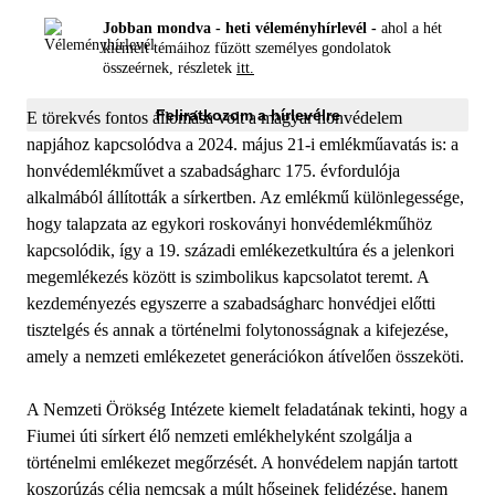
Jobban mondva - heti véleményhírlevél -
ahol a hét
kiemelt témáihoz fűzött személyes gondolatok
összeérnek, részletek
itt.
Feliratkozom a hírlevélre
E törekvés fontos állomása volt a magyar honvédelem
napjához kapcsolódva a 2024. május 21-i emlékműavatás is: a
honvédemlékművet a szabadságharc 175. évfordulója
alkalmából állították a sírkertben. Az emlékmű különlegessége,
hogy talapzata az egykori roskoványi honvédemlékműhöz
kapcsolódik, így a 19. századi emlékezetkultúra és a jelenkori
megemlékezés között is szimbolikus kapcsolatot teremt. A
kezdeményezés egyszerre a szabadságharc honvédjei előtti
tisztelgés és annak a történelmi folytonosságnak a kifejezése,
amely a nemzeti emlékezetet generációkon átívelően összeköti.
A Nemzeti Örökség Intézete kiemelt feladatának tekinti, hogy a
Fiumei úti sírkert élő nemzeti emlékhelyként szolgálja a
történelmi emlékezet megőrzését. A honvédelem napján tartott
koszorúzás célja nemcsak a múlt hőseinek felidézése, hanem