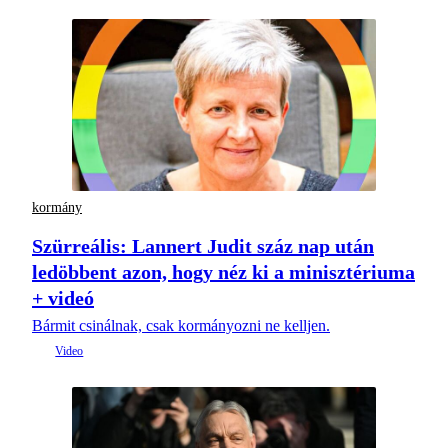
kormány
Szürreális: Lannert Judit száz nap után
ledöbbent azon, hogy néz ki a minisztériuma
+ videó
Bármit csinálnak, csak kormányozni ne kelljen.