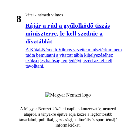
kátai - németh vilmos
8
Rájár a rúd a gyűlölködő tiszás
miniszterre, le kell szednie a
dísztáblát
A Kátai-Németh Vilmos vezette minisztérium nem
tudta bemutatni a vitatott tábla kihelyezéséhez
szükséges hatósági engedélyt, ezért azt el kell
távolítani.
A Magyar Nemzet közéleti napilap konzervatív, nemzeti
alapról, a tényekre építve adja közre a legfontosabb
társadalmi, politikai, gazdasági, kulturális és sport témájú
információkat.