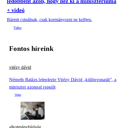
ledöbbent azon, hogy néz ki a minisztériuma
+ videó
Bármit csinálnak, csak kormányozni ne kelljen.
Fontos híreink
vitézy dávid
Németh Balázs leleplezte Vitézy Dávid „különvonatát”, a
miniszter azonnal reagált
alkotmánybíróság