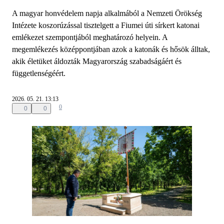
A magyar honvédelem napja alkalmából a Nemzeti Örökség
Intézete koszorúzással tisztelgett a Fiumei úti sírkert katonai
emlékezet szempontjából meghatározó helyein. A
megemlékezés középpontjában azok a katonák és hősök álltak,
akik életüket áldozták Magyarország szabadságáért és
függetlenségéért.
2026. 05. 21. 13:13
0
0
0