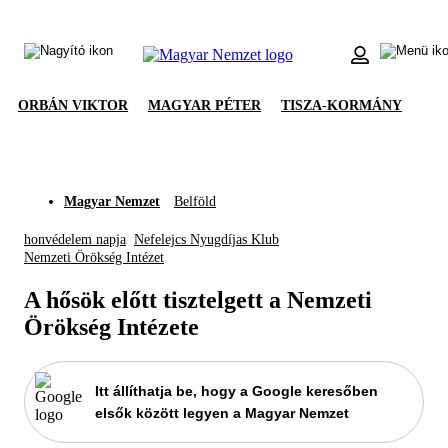
ORBÁN VIKTOR
MAGYAR PÉTER
TISZA-KORMÁNY
Magyar Nemzet
Belföld
honvédelem napja
Nefelejcs Nyugdíjas Klub
Nemzeti Örökség Intézet
A hősök előtt tisztelgett a Nemzeti
Örökség Intézete
Itt állíthatja be, hogy a Google keresőben
elsők között legyen a Magyar Nemzet