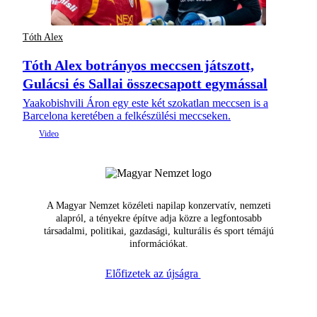
Tóth Alex
Tóth Alex botrányos meccsen játszott,
Gulácsi és Sallai összecsapott egymással
Yaakobishvili Áron egy este két szokatlan meccsen is a
Barcelona keretében a felkészülési meccseken.
A Magyar Nemzet közéleti napilap konzervatív, nemzeti
alapról, a tényekre építve adja közre a legfontosabb
társadalmi, politikai, gazdasági, kulturális és sport témájú
információkat.
Előfizetek az újságra