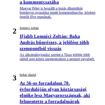
a kommentcsatába
Magyar Péter is beszállt a tiszás államtitkár
botrányos nyaralása miatti kommentharcba, közben
öngólt lőve magának.
lomnici zoltán
2
Ifjabb Lomnici Zoltán: Baka
András bűnrészes, a jelölése több
szempontból visszás
Az alkotmányjogász szerint a Tisza jelöltje több
okból sem képes megtestesíteni a nemzet egységét.
bohár dániel
3
Az 56-os forradalom 70.
évfordulóján olyan köztársasági
elnöke lesz Magyarországnak, aki
felmentette a forradalmárok