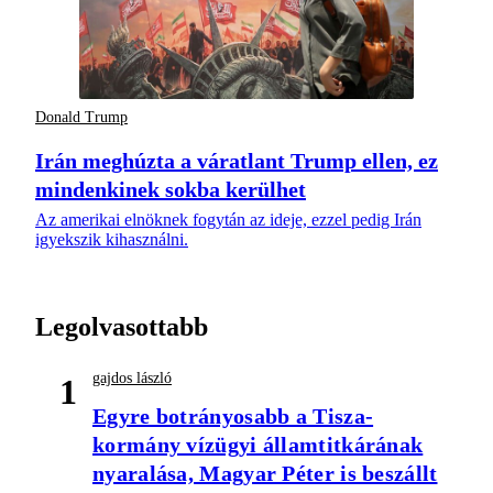
Donald Trump
Irán meghúzta a váratlant Trump ellen, ez
mindenkinek sokba kerülhet
Az amerikai elnöknek fogytán az ideje, ezzel pedig Irán
igyekszik kihasználni.
Legolvasottabb
gajdos lászló
1
Egyre botrányosabb a Tisza-
kormány vízügyi államtitkárának
nyaralása, Magyar Péter is beszállt