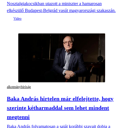
Nosztalgiakocsikban utazott a miniszter a hamarosan
elkészülő Budapest-Belgrád vasút magyarországi szakaszán.
alkotmánybíróság
Baka András hirtelen már elfelejtette, hogy
szerinte kétharmaddal sem lehet mindent
megtenni
Baka András folyamatosan a saját korábbi szavait dobja a