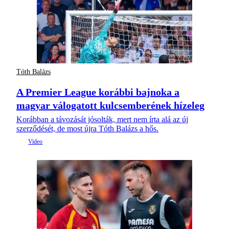
Tóth Balázs
A Premier League korábbi bajnoka a
magyar válogatott kulcsemberének hízeleg
Korábban a távozását jósolták, mert nem írta alá az új
szerződését, de most újra Tóth Balázs a hős.