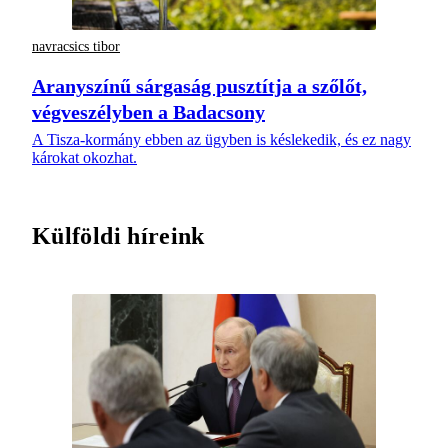
navracsics tibor
Aranyszínű sárgaság pusztítja a szőlőt,
végveszélyben a Badacsony
A Tisza-kormány ebben az ügyben is késlekedik, és ez nagy
károkat okozhat.
Külföldi híreink