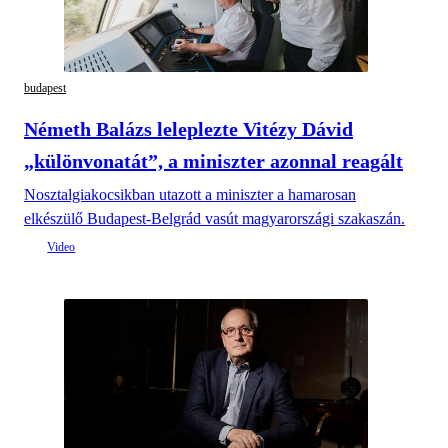
budapest
Németh Balázs leleplezte Vitézy Dávid
„különvonatát”, a miniszter azonnal reagált
Nosztalgiakocsikban utazott a miniszter a hamarosan
elkészülő Budapest-Belgrád vasút magyarországi szakaszán.