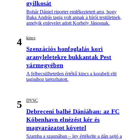
gyilkosát
Bohár Dániel riporter emlékeztetett arra, hogy
Baka András tagja volt annak a bírói testületnek,
amelyik enlevelet adott Korbely Jánosnak.
kincs
4
Szenzációs honfoglalás kori
aranyleletekre bukkantak Pest
vármegyében
A felbecsülhetetlen értékű kincs a korabeli elit
tagjaihoz tartozhatott.
DVSC
5
Debreceni balhé Dániában: az FC
Köbenhavn elnézést kér és
magyarázatot követel
Szamba a szaunában – így értékelte a dán sajtó a