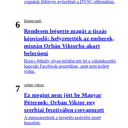
csapatuk fölényes győzelmét a DVSC otthonában.
hőségriadó
6
Rendesen leégette magát a tiszás
képviselő: helyretették az emberek,
miután Orbán Viktorba akart
belerúgni
Borics Mihály olyan kérdést tett fel a válságkezelés
kapcsán Facebook-posztjában, amit nem kellett
volna.
orbán viktor
7
Ez megint nem jött be Magyar
Péternek: Orbán Viktor egy
szerbiai fesztiválon csevapozott
A miniszterelnök a hergelés kedvéért ismét
hazudott.