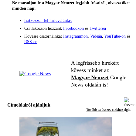
Ne maradjon le a Magyar Nemzet legjobb írásairól, olvassa őket
minden nap!
Iratkozzon fel hírlevelünkre
Csatlakozzon hozzánk
Facebookon
és
Twitteren
Kövesse csatornáinkat
Instagrammon
,
Videán
,
YouTube-on
és
RSS-en
A legfrissebb hírekért
kövess minket az
Magyar Nemzet
Google
News oldalán is!
Címoldalról ajánljuk
Tovább az összes cikkhez