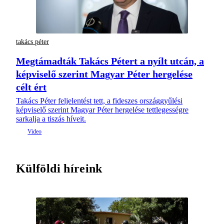
takács péter
Megtámadták Takács Pétert a nyílt utcán, a
képviselő szerint Magyar Péter hergelése
célt ért
Takács Péter feljelentést tett, a fideszes országgyűlési
képviselő szerint Magyar Péter hergelése tettlegességre
sarkalja a tiszás híveit.
Külföldi híreink