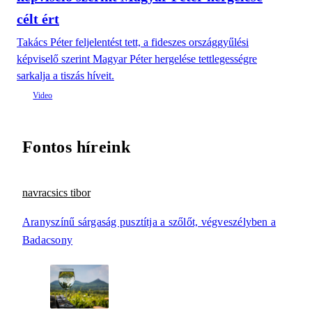
célt ért
Takács Péter feljelentést tett, a fideszes országgyűlési
képviselő szerint Magyar Péter hergelése tettlegességre
sarkalja a tiszás híveit.
Fontos híreink
navracsics tibor
Aranyszínű sárgaság pusztítja a szőlőt, végveszélyben a
Badacsony