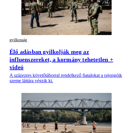
gyilkosság
Élő adásban gyilkolják meg az
influenszereket, a kormány tehetetlen +
videó
A százezres követőtáborral rendelkező fiatalokat a rajongóik
szeme láttára végzik ki.