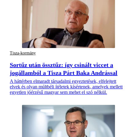
Tisza-kormány
Sortűz után össztűz: így csinált viccet a
jogállamból a Tisza Párt Baka Andrással
A háttérben elmaradt társadalmi egyeztetések, elfelejtett
elvek és olyan múltbéli ítéletek kísértenek, amelyek mellett
egyetlen jóérzésű magyar sem mehet el szó nélkül.