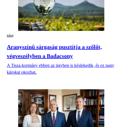
tokaj
Aranyszínű sárgaság pusztítja a szőlőt,
végveszélyben a Badacsony
A Tisza-kormány ebben az ügyben is késlekedik, és ez nagy
károkat okozhat.