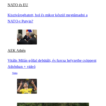
NATO és EU
Kiszivároghatott, hol és mikor készül megtámadni a
NATO-t Putyin?
AEK Athén
Vitális Milán góllal debütált, és furcsa helyzetbe csöppent
Athénban + videó