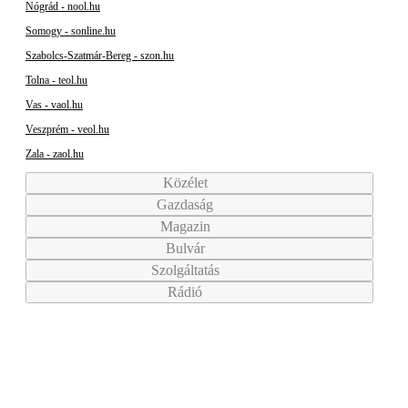
Nógrád - nool.hu
Somogy - sonline.hu
Szabolcs-Szatmár-Bereg - szon.hu
Tolna - teol.hu
Vas - vaol.hu
Veszprém - veol.hu
Zala - zaol.hu
Közélet
Gazdaság
Magazin
Bulvár
Szolgáltatás
Rádió