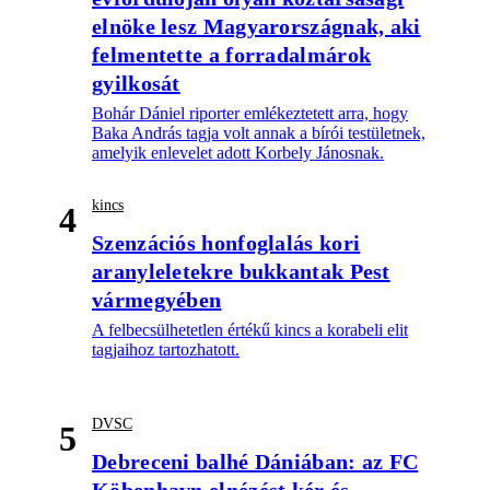
elnöke lesz Magyarországnak, aki
felmentette a forradalmárok
gyilkosát
Bohár Dániel riporter emlékeztetett arra, hogy
Baka András tagja volt annak a bírói testületnek,
amelyik enlevelet adott Korbely Jánosnak.
kincs
4
Szenzációs honfoglalás kori
aranyleletekre bukkantak Pest
vármegyében
A felbecsülhetetlen értékű kincs a korabeli elit
tagjaihoz tartozhatott.
DVSC
5
Debreceni balhé Dániában: az FC