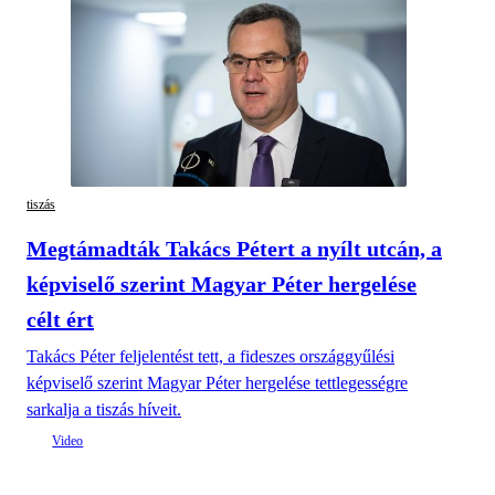
tiszás
Megtámadták Takács Pétert a nyílt utcán, a
képviselő szerint Magyar Péter hergelése
célt ért
Takács Péter feljelentést tett, a fideszes országgyűlési
képviselő szerint Magyar Péter hergelése tettlegességre
sarkalja a tiszás híveit.