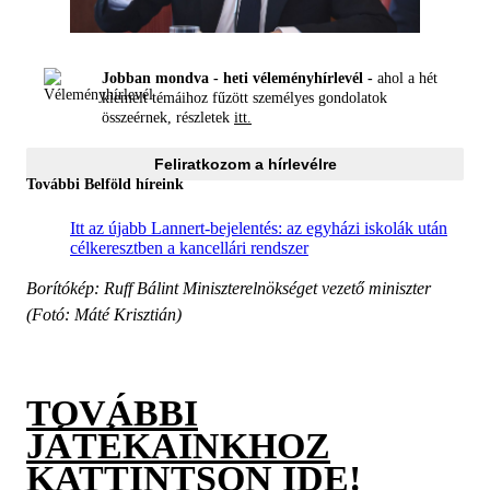
Jobban mondva - heti véleményhírlevél -
ahol a hét
kiemelt témáihoz fűzött személyes gondolatok
összeérnek, részletek
itt.
Feliratkozom a hírlevélre
További Belföld híreink
Itt az újabb Lannert-bejelentés: az egyházi iskolák után
célkeresztben a kancellári rendszer
Borítókép: Ruff Bálint Miniszterelnökséget vezető miniszter
(Fotó: Máté Krisztián)
TOVÁBBI
JÁTÉKAINKHOZ
KATTINTSON IDE!