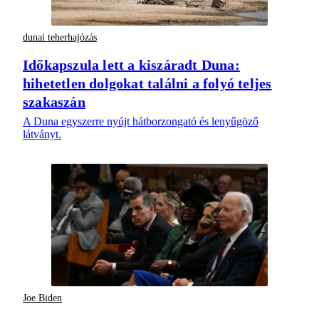
dunai teherhajózás
Időkapszula lett a kiszáradt Duna:
hihetetlen dolgokat találni a folyó teljes
szakaszán
A Duna egyszerre nyújt hátborzongató és lenyűgöző
látványt.
Joe Biden