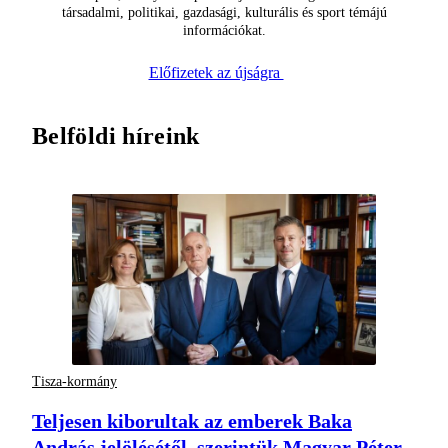
társadalmi, politikai, gazdasági, kulturális és sport témájú
információkat.
Előfizetek az újságra
Belföldi híreink
Tisza-kormány
Teljesen kiborultak az emberek Baka
András jelölésétől, szerintük Magyar Péter