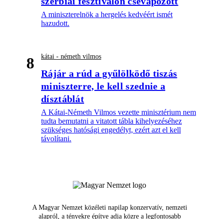
szerbiai fesztiválon csevapozott
A miniszterelnök a hergelés kedvéért ismét
hazudott.
kátai - németh vilmos
8
Rájár a rúd a gyűlölködő tiszás
miniszterre, le kell szednie a
dísztáblát
A Kátai-Németh Vilmos vezette minisztérium nem
tudta bemutatni a vitatott tábla kihelyezéséhez
szükséges hatósági engedélyt, ezért azt el kell
távolítani.
A Magyar Nemzet közéleti napilap konzervatív, nemzeti
alapról, a tényekre építve adja közre a legfontosabb