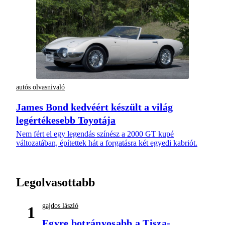
autós olvasnivaló
James Bond kedvéért készült a világ
legértékesebb Toyotája
Nem fért el egy legendás színész a 2000 GT kupé
változatában, építettek hát a forgatásra két egyedi kabriót.
Legolvasottabb
gajdos lászló
1
Egyre botrányosabb a Tisza-