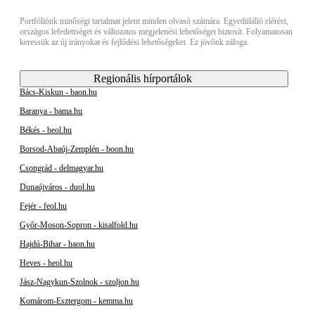
Portfóliónk minőségi tartalmat jelent minden olvasó számára. Egyedülálló elérést,
országos lefedettséget és változatos megjelenési lehetőséget biztosít. Folyamatosan
keressük az új irányokat és fejlődési lehetőségeket. Ez jövőnk záloga.
Regionális hírportálok
Bács-Kiskun - baon.hu
Baranya - bama.hu
Békés - beol.hu
Borsod-Abaúj-Zemplén - boon.hu
Csongrád - delmagyar.hu
Dunaújváros - duol.hu
Fejér - feol.hu
Győr-Moson-Sopron - kisalfold.hu
Hajdú-Bihar - haon.hu
Heves - heol.hu
Jász-Nagykun-Szolnok - szoljon.hu
Komárom-Esztergom - kemma.hu