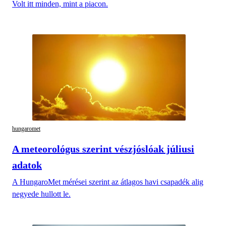
Volt itt minden, mint a piacon.
hungaromet
A meteorológus szerint vészjóslóak júliusi
adatok
A HungaroMet mérései szerint az átlagos havi csapadék alig
negyede hullott le.