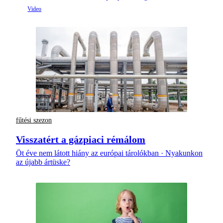
fűtési szezon
Visszatért a gázpiaci rémálom
Öt éve nem látott hiány az európai tárolókban · Nyakunkon
az újabb ártüske?