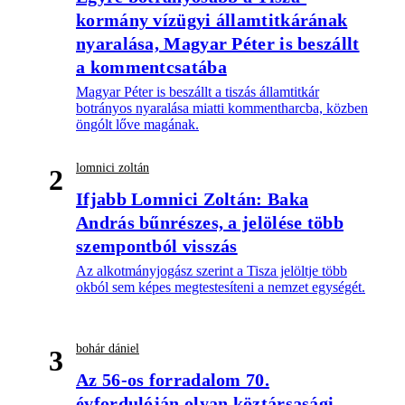
kormány vízügyi államtitkárának
nyaralása, Magyar Péter is beszállt
a kommentcsatába
Magyar Péter is beszállt a tiszás államtitkár
botrányos nyaralása miatti kommentharcba, közben
öngólt lőve magának.
lomnici zoltán
2
Ifjabb Lomnici Zoltán: Baka
András bűnrészes, a jelölése több
szempontból visszás
Az alkotmányjogász szerint a Tisza jelöltje több
okból sem képes megtestesíteni a nemzet egységét.
bohár dániel
3
Az 56-os forradalom 70.
évfordulóján olyan köztársasági