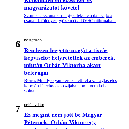
Köbenhavn elnézést kér és
magyarázatot követel
Szamba a szaunában – így értékelte a dán sajtó a
csapatuk fölényes győzelmét a DVSC otthonában.
hőségriadó
6
Rendesen leégette magát a tiszás
képviselő: helyretették az emberek,
miután Orbán Viktorba akart
belerúgni
Borics Mihály olyan kérdést tett fel a válságkezelés
kapcsán Facebook-posztjában, amit nem kellett
volna.
orbán viktor
7
Ez megint nem jött be Magyar
Péternek: Orbán Viktor egy