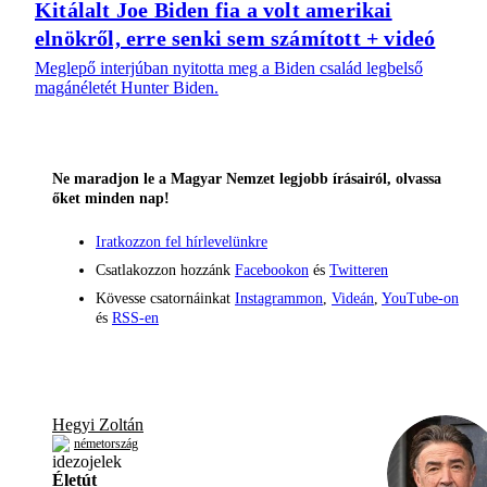
Kitálalt Joe Biden fia a volt amerikai
elnökről, erre senki sem számított + videó
Meglepő interjúban nyitotta meg a Biden család legbelső
magánéletét Hunter Biden.
Ne maradjon le a Magyar Nemzet legjobb írásairól, olvassa
őket minden nap!
Iratkozzon fel hírlevelünkre
Csatlakozzon hozzánk
Facebookon
és
Twitteren
Kövesse csatornáinkat
Instagrammon
,
Videán
,
YouTube-on
és
RSS-en
Hegyi Zoltán
németország
Életút