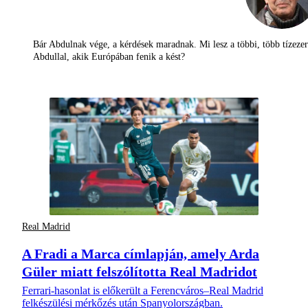
Bár Abdulnak vége, a kérdések maradnak. Mi lesz a többi, több tízezer
Abdullal, akik Európában fenik a kést?
Real Madrid
A Fradi a Marca címlapján, amely Arda
Güler miatt felszólította Real Madridot
Ferrari-hasonlat is előkerült a Ferencváros–Real Madrid
felkészülési mérkőzés után Spanyolországban.