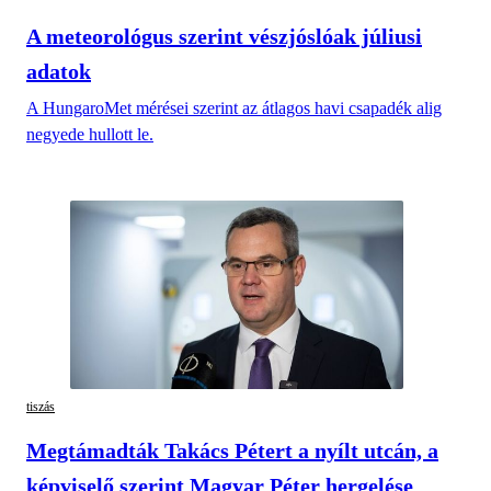
A meteorológus szerint vészjóslóak júliusi
adatok
A HungaroMet mérései szerint az átlagos havi csapadék alig
negyede hullott le.
tiszás
Megtámadták Takács Pétert a nyílt utcán, a
képviselő szerint Magyar Péter hergelése