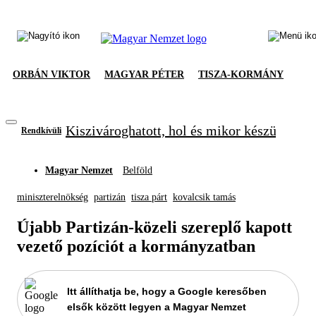
ORBÁN VIKTOR
MAGYAR PÉTER
TISZA-KORMÁNY
Kiszivároghatott, hol és mikor készül meg
Rendkívüli
Magyar Nemzet
Belföld
miniszterelnökség
partizán
tisza párt
kovalcsik tamás
Újabb Partizán-közeli szereplő kapott
vezető pozíciót a kormányzatban
Itt állíthatja be, hogy a Google keresőben
elsők között legyen a Magyar Nemzet