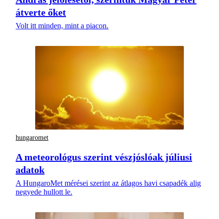
átverte őket
Volt itt minden, mint a piacon.
hungaromet
A meteorológus szerint vészjóslóak júliusi
adatok
A HungaroMet mérései szerint az átlagos havi csapadék alig
negyede hullott le.