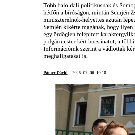
Több baloldali politikusnak és Somog
hétfőn a bíróságon, miután Semjén Zso
miniszterelnök-helyettes azután lépet
Semjén kikérte magának, hogy ilyen ü
egy ördögien felépített karaktergyilk
polgármester kért bocsánatot, a többie
Információink szerint a vádlottak ké
meghallgatását is.
Pámer Dávid
2026. 07. 06. 10:18