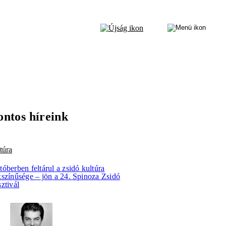
ontos híreink
túra
óberben feltárul a zsidó kultúra
kszínűsége – jön a 24. Spinoza Zsidó
ztivál