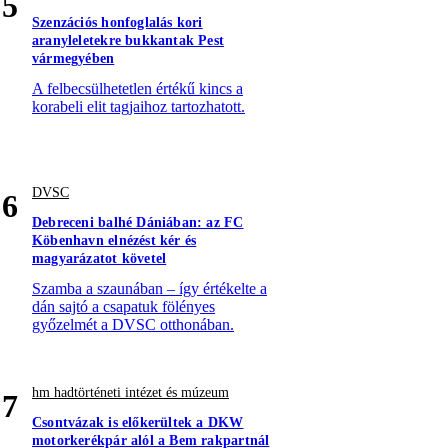
5
Szenzációs honfoglalás kori
aranyleletekre bukkantak Pest
vármegyében
A felbecsülhetetlen értékű kincs a
korabeli elit tagjaihoz tartozhatott.
DVSC
6
Debreceni balhé Dániában: az FC
Köbenhavn elnézést kér és
magyarázatot követel
Szamba a szaunában – így értékelte a
dán sajtó a csapatuk fölényes
győzelmét a DVSC otthonában.
hm hadtörténeti intézet és múzeum
7
Csontvázak is előkerültek a DKW
motorkerékpár alól a Bem rakpartnál