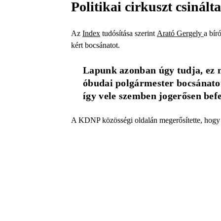
Politikai cirkuszt csinált
Az
Index
tudósítása szerint
Arató Gergely
a bír
kért bocsánatot.
Lapunk azonban úgy tudja, ez ni
óbudai polgármester bocsánatot 
így vele szemben jogerősen befe
A KDNP közösségi oldalán megerősítette, hogy 