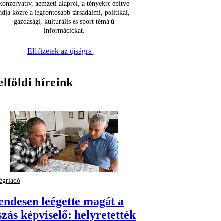
konzervatív, nemzeti alapról, a tényekre építve
adja közre a legfontosabb társadalmi, politikai,
gazdasági, kulturális és sport témájú
információkat.
Előfizetek az újságra
elföldi híreink
égriadó
endesen leégette magát a
szás képviselő: helyretették