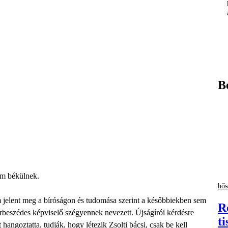
B
em békülnek.
hős
jelent meg a bíróságon és tudomása szerint a későbbiekben sem
R
párbeszédes képviselő szégyennek nevezett. Újságírói kérdésre
ti
angoztatta, tudják, hogy létezik Zsolti bácsi, csak be kell