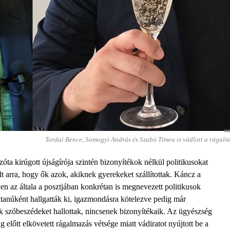
Tordai Bence, Somogyi András és Szabó Tímea is vádlott a rágal
ta kirúgott újságírója szintén bizonyítékok nélkül politikusokat
t arra, hogy ők azok, akiknek gyerekeket szállítottak. Káncz a
yen az általa a posztjában konkrétan is megnevezett politikusok
anúként hallgatták ki, igazmondásra kötelezve pedig már
k szóbeszédeket hallottak, nincsenek bizonyítékaik. Az ügyészség
előtt elkövetett rágalmazás vétsége miatt vádiratot nyújtott be a