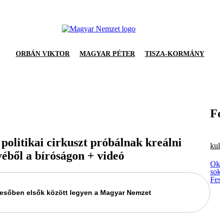
ORBÁN VIKTOR
MAGYAR PÉTER
TISZA-KORMÁNY
F
 politikai cirkuszt próbálnak kreálni
kul
éből a bíróságon + videó
Okt
so
Fes
keresőben elsők között legyen a Magyar Nemzet