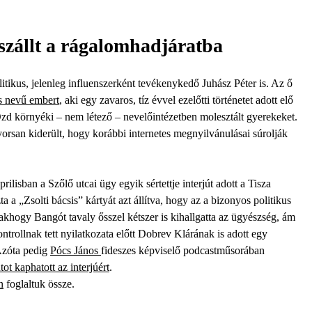
eszállt a rágalomhadjáratba
litikus, jelenleg influenszerként tevékenykedő Juhász Péter is. Az ő
s nevű embert
, aki egy zavaros, tíz évvel ezelőtti történetet adott elő
g Ózd környéki – nem létező – nevelőintézetben molesztált gyerekeket.
orsan kiderült, hogy korábbi internetes megnyilvánulásai súrolják
rilisban a Szőlő utcai ügy egyik sértettje interjút adott a Tisza
ta a „Zsolti bácsis” kártyát azt állítva, hogy az a bizonyos politikus
Csakhogy Bangót tavaly ősszel kétszer is kihallgatta az ügyészség, ám
ontrollnak tett nyilatkozata előtt Dobrev Klárának is adott egy
 Azóta pedig
Pócs János
fideszes képviselő podcastműsorában
tot kaphatott az interjúért
.
n
foglaltuk össze.