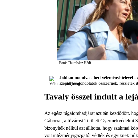
Fotó: Thumbász Hédi
Jobban mondva - heti véleményhírlevél -
a
személyes gondolatok összeérnek, részletek
i
Tavaly ősszel indult a l
Az egész rágalomhadjárat azután kezdődött, hogy
Gáborral, a fővárosi Területi Gyermekvédelmi S
bizonyíték nélkül azt állította, hogy szakmai kör
volt intézményigazgatót védték és egyiknek fiúkat