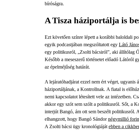
bíróságra.
A Tisza háziportálja is b
Ezt követően színre lépett a korábbi baloldali po
egyik podcastjában megszóltatott egy
Látó Jáno
egy politikusról, „Zsolti bácsiról”, aki állítóla
Később a meseszerű történetet előadó Látóról gy
az épelméjűség határát.
A lejáratóhadjárat ezzel nem ért véget, ugyanis áp
háziportáljának, a Kontrollnak. A fiatal is előhúz
nemi kapcsolatot létesített vele az intézetben. 
akkor egy szót sem szólt a politikusról. Sőt, a K
interjút Bangó, ám ott sem beszélt politikusról.
elhangzott, hogy Bangó Sándor
négymillió forin
A Zsolti bácsi ügy kronológiáját
ebben a cikkbe