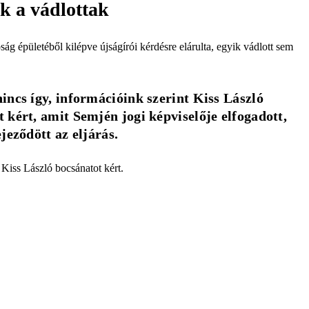
ak a vádlottak
óság épületéből kilépve újságírói kérdésre elárulta, egyik vádlott sem
ncs így, információink szerint Kiss László 
kért, amit Semjén jogi képviselője elfogadott, 
jeződött az eljárás.
Kiss László bocsánatot kért.