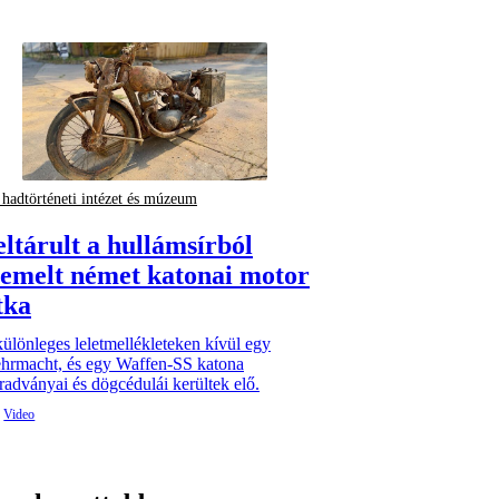
hadtörténeti intézet és múzeum
eltárult a hullámsírból
iemelt német katonai motor
tka
ülönleges leletmellékleteken kívül egy
hrmacht, és egy Waffen-SS katona
adványai és dögcédulái kerültek elő.