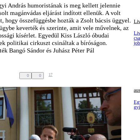
yi András humoristának is meg kellett jelennie
lt magánvádas eljárást indított ellenük. A volt
t, hogy összefüggésbe hozták a Zsolt bácsis üggyel.
Li
gybe keverték és szerinte, amit vele művelnek, az
Li
ossági kísérlet. Egyedül Kiss László óbudai
csa
k politikai cirkuszt csináltak a bíróságon.
jo
rték Bangó Sándor és Juhász Péter Pál
17
0
0
aus
Eg
gyi