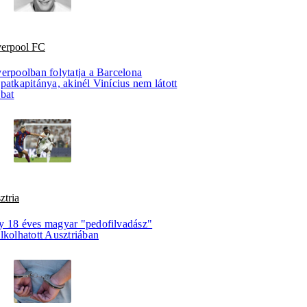
verpool FC
verpoolban folytatja a Barcelona
patkapitánya, akinél Vinícius nem látott
bbat
ztria
y 18 éves magyar "pedofilvadász"
lkolhatott Ausztriában