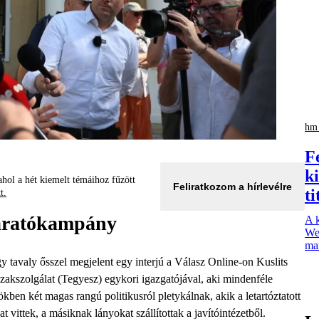
hm 
F
k
hol a hét kiemelt témáihoz fűzött
Feliratkozom a hírlevélre
ti
tt.
ejáratókampány
A k
We
mar
 tavaly ősszel megjelent egy interjú a Válasz Online-on Kuslits
zakszolgálat (Tegyesz) egykori igazgatójával, aki mindenféle
ökben két magas rangú politikusról pletykálnak, akik a letartóztatott
 vittek, a másiknak lányokat szállítottak a javítóintézetből.