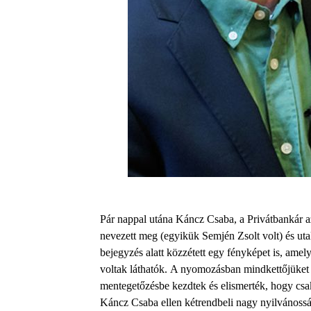
Pár nappal utána Káncz Csaba, a Privátbankár azó
nevezett meg (egyikük Semjén Zsolt volt) és utal
bejegyzés alatt közzétett egy fényképet is, amel
voltak láthatók.
A nyomozásban mindkettőjüket t
mentegetőzésbe kezdtek és elismerték, hogy csa
Káncz Csaba ellen kétrendbeli nagy nyilvánosság 