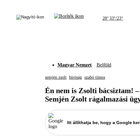
28°
33°/23°
Magyar Nemzet
Belföld
semjén zsolt
bíróság
szabó tímea
Én nem is Zsolti bácsiztam! –
Semjén Zsolt rágalmazási ügy
Itt állíthatja be, hogy a Google 