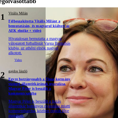
egolvasottabb
Vitális Milán
1
Félbeszakította Vitális Milánt a
bemutatásán, és magyarul kiáltott az
AEK elnöke + videó
Hivatalosan bemutatta a magyar
válogatott futballistát Varga Barnabás
klubja, az athéni elnök nagyot
alkotott.
gajdos lászló
2
Egyre botrányosabb a Tisza-kormány
vízügyi államtitkárának nyaralása,
Magyar Péter is beszállt a
kommentcsatába
Magyar Péter is beszállt a tiszás
államtitkár botrányos nyaralása miatti
kommentharcba, közben öngólt lőve
magának.