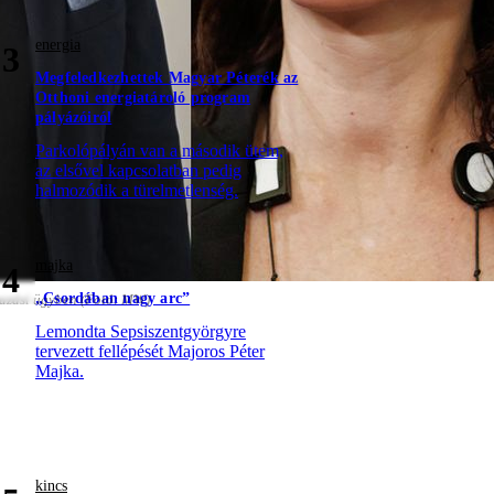
energia
3
Megfeledkezhettek Magyar Péterék az
Otthoni energiatároló program
pályázóiról
Parkolópályán van a második ütem,
az elsővel kapcsolatban pedig
halmozódik a türelmetlenség.
majka
4
„Csordában nagy arc”
mazási ügyben (Fotó: MW)
Lemondta Sepsiszentgyörgyre
tervezett fellépését Majoros Péter
Majka.
kincs