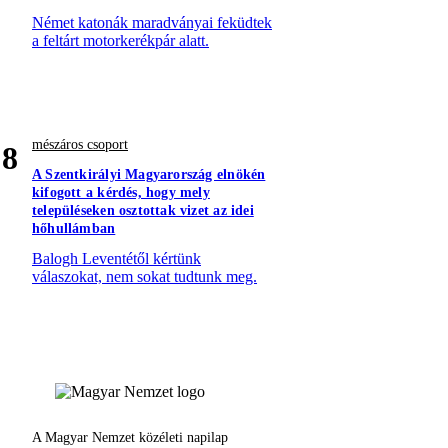
Német katonák maradványai feküdtek
a feltárt motorkerékpár alatt.
mészáros csoport
8
A Szentkirályi Magyarország elnökén
kifogott a kérdés, hogy mely
településeken osztottak vizet az idei
hőhullámban
Balogh Leventétől kértünk
válaszokat, nem sokat tudtunk meg.
A Magyar Nemzet közéleti napilap