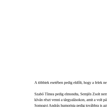
A többiek esetében pedig eldőlt, hogy a felek n
Szabó Tímea pedig elmondta, Semjén Zsolt nem 
kíván részt venni a tárgyalásokon, amit a volt 
Somogyi András humorista pedig továbbra is azt h