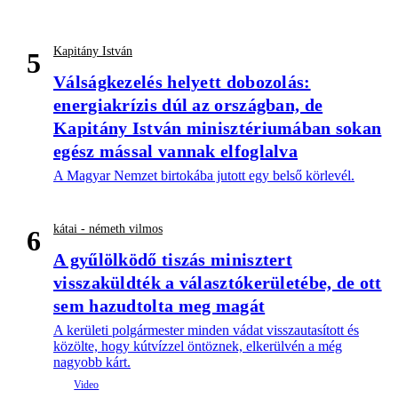
Kapitány István
5
Válságkezelés helyett dobozolás:
energiakrízis dúl az országban, de
Kapitány István minisztériumában sokan
egész mással vannak elfoglalva
A Magyar Nemzet birtokába jutott egy belső körlevél.
kátai - németh vilmos
6
A gyűlölködő tiszás minisztert
visszaküldték a választókerületébe, de ott
sem hazudtolta meg magát
A kerületi polgármester minden vádat visszautasított és
közölte, hogy kútvízzel öntöznek, elkerülvén a még
nagyobb kárt.