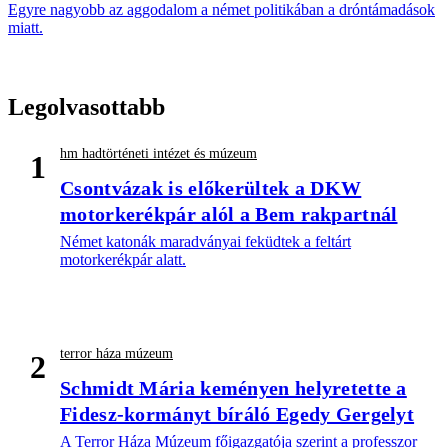
Egyre nagyobb az aggodalom a német politikában a dróntámadások
miatt.
Legolvasottabb
hm hadtörténeti intézet és múzeum
1
Csontvázak is előkerültek a DKW
motorkerékpár alól a Bem rakpartnál
Német katonák maradványai feküdtek a feltárt
motorkerékpár alatt.
terror háza múzeum
2
Schmidt Mária keményen helyretette a
Fidesz-kormányt bíráló Egedy Gergelyt
A Terror Háza Múzeum főigazgatója szerint a professzor