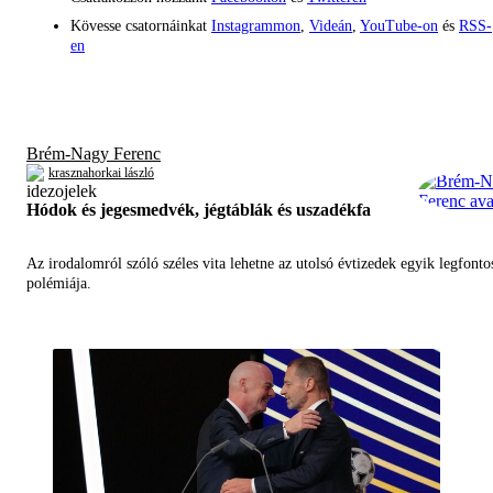
Kövesse csatornáinkat
Instagrammon
,
Videán
,
YouTube-on
és
RSS-
en
Brém-Nagy Ferenc
krasznahorkai lászló
Hódok és jegesmedvék, jégtáblák és uszadékfa
Az irodalomról szóló széles vita lehetne az utolsó évtizedek egyik legfont
polémiája.