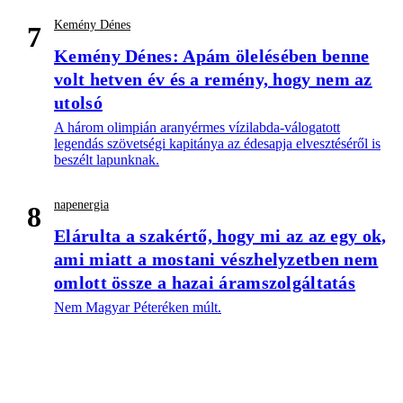
Kemény Dénes
7
Kemény Dénes: Apám ölelésében benne
volt hetven év és a remény, hogy nem az
utolsó
A három olimpián aranyérmes vízilabda-válogatott
legendás szövetségi kapitánya az édesapja elvesztéséről is
beszélt lapunknak.
napenergia
8
Elárulta a szakértő, hogy mi az az egy ok,
ami miatt a mostani vészhelyzetben nem
omlott össze a hazai áramszolgáltatás
Nem Magyar Péteréken múlt.