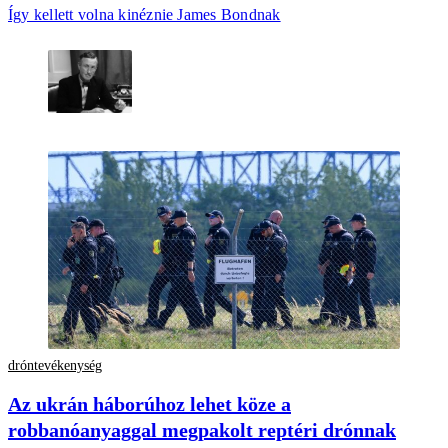
Így kellett volna kinéznie James Bondnak
dróntevékenység
Az ukrán háborúhoz lehet köze a
robbanóanyaggal megpakolt reptéri drónnak