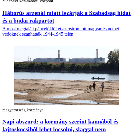
budapesti közlekedési központ
Háborús arzenál miatt lezárják a Szabadság hidat
és a budai rakpartot
A most megtalált páncélöklöket az ostromlott magyar és német
védőknek szánhatták 1944-1945 telén.
magyarország kormánya
Napi abszurd: a kormány szerint kannából és
lajtoskocsiból lehet locsolni, slaggal nem