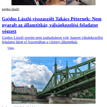
gajdos lászló
Gajdos László visszaszólt Takács Péternek: Nem
nyaralt az államtitkár, válságkezelési feladatot
végzett
Gajdos László szerint nem szabadságon volt, hanem válságkezelési
feladatot látott el Ausztriában a vízügyi államtitkár.