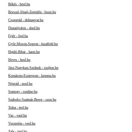
Békés - beol.hu
Borsod-Abaúj-Zemplén - boon.hu
Csongrád - delmagyar.hu
Dunaújváros - duol.hu
Fejér - feol.hu
Győr-Moson-Sopron - kisalfold.hu
Hajdú-Bihar - haon.hu
Heves - heol.hu
Jász-Nagykun-Szolnok - szoljon.hu
Komárom-Esztergom - kemma.hu
Nógrád - nool.hu
Somogy - sonline.hu
Szabolcs-Szatmár-Bereg - szon.hu
Tolna - teol.hu
Vas - vaol.hu
Veszprém - veol.hu
Zala - zaol.hu