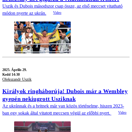
Uszik és Dubois másodszor csap össze, az első meccset vitatható
módon nyerte az ukrán.
2025.
Április 29.
Kedd 14:30
Olekszandr Uszik
Királyok ringháborúja! Dubois már a Wembley
gyepén nekiugrott Usziknak
Az ukránnak és a britnek már van közös történelme, hiszen 2023-
ban egy sokak által vitatott meccsen végül az előbbi nyert.