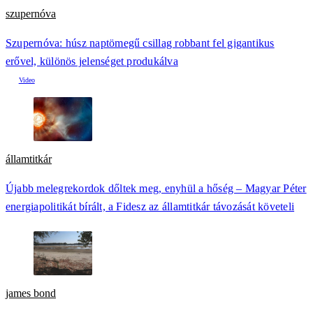
szupernóva
Szupernóva: húsz naptömegű csillag robbant fel gigantikus
erővel, különös jelenséget produkálva
államtitkár
Újabb melegrekordok dőltek meg, enyhül a hőség – Magyar Péter
energiapolitikát bírált, a Fidesz az államtitkár távozását követeli
james bond