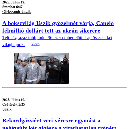
2025.
Július 19.
Szombat 6:47
Olekszandr Uszik
A bokszvilág Uszik győzelmét várja, Canelo
félmillió dollárt tett az ukrán sikerére
Telt ház, azaz több, mint 96 ezer ember előtt csap össze a két
világbajnok.
2025.
Július 10.
Csütörtök 5:35
Uszik
Rekordgázsiért veri véresre egymást a
nehézsúly két gigásza a vitathatatlan trónért