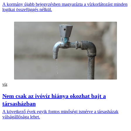
A kormány újabb bejegyzésben magyarázta a vízkorlátozást minden
logikai összefüggés nélkül.
víz
Nem csak az ivóvíz hiánya okozhat bajt a
társasházban
A következő évek egyik fontos minőségi ismérve a társasházak
válságállósága lehet.