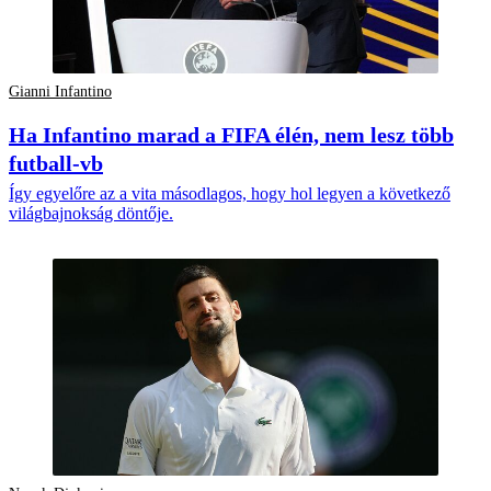
Gianni Infantino
Ha Infantino marad a FIFA élén, nem lesz több
futball-vb
Így egyelőre az a vita másodlagos, hogy hol legyen a következő
világbajnokság döntője.