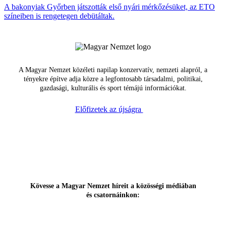
A bakonyiak Győrben játszották első nyári mérkőzésüket, az ETO
színeiben is rengetegen debütáltak.
A Magyar Nemzet közéleti napilap konzervatív, nemzeti alapról, a
tényekre építve adja közre a legfontosabb társadalmi, politikai,
gazdasági, kulturális és sport témájú információkat.
Előfizetek az újságra
Kövesse a Magyar Nemzet híreit a közösségi médiában
és csatornáinkon: