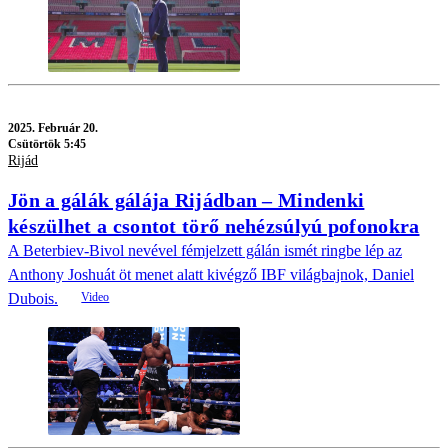
2025.
Február 20.
Csütörtök 5:45
Rijád
Jön a gálák gálája Rijádban – Mindenki
készülhet a csontot törő nehézsúlyú pofonokra
A Beterbiev-Bivol nevével fémjelzett gálán ismét ringbe lép az
Anthony Joshuát öt menet alatt kivégző IBF világbajnok, Daniel
Dubois.