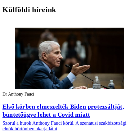
Külföldi híreink
Dr Anthony Fauci
Első körben elmeszelték Biden protezsáltját,
büntetőügye lehet a Covid miatt
Szorul a hurok Anthony Fauci körül. A szenátusi szakbizottsági
elnök börtönben akarja látni