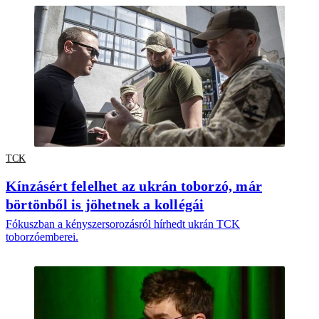
TCK
Kínzásért felelhet az ukrán toborzó, már
börtönből is jöhetnek a kollégái
Fókuszban a kényszersorozásról hírhedt ukrán TCK
toborzóemberei.