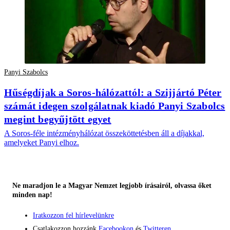
Panyi Szabolcs
Hűségdíjak a Soros-hálózattól: a Szijjártó Péter
számát idegen szolgálatnak kiadó Panyi Szabolcs
megint begyűjtött egyet
A Soros-féle intézményhálózat összeköttetésben áll a díjakkal,
amelyeket Panyi elhoz.
Ne maradjon le a Magyar Nemzet legjobb írásairól, olvassa őket
minden nap!
Iratkozzon fel hírlevelünkre
Csatlakozzon hozzánk
Facebookon
és
Twitteren