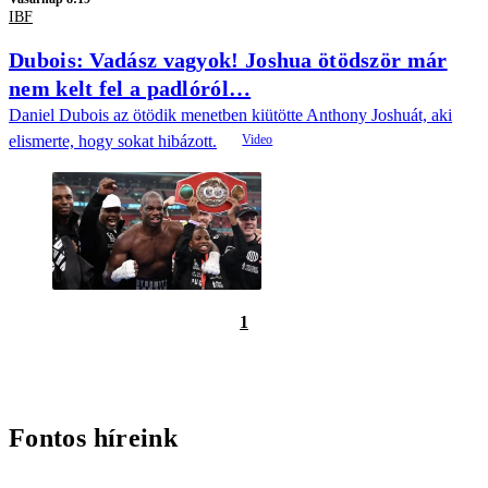
IBF
Dubois: Vadász vagyok! Joshua ötödször már
nem kelt fel a padlóról…
Daniel Dubois az ötödik menetben kiütötte Anthony Joshuát, aki
elismerte, hogy sokat hibázott.
1
Fontos híreink