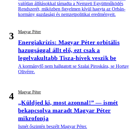
valótlan állításokkal támadta a Nemzeti Együttműködés
Rendszerét, miközben figyelmen kívül hagyta az Orbán-
kormány gazdasági és nemzetpolitikai eredményeit.
Magyar Péter
3
Energiakrízis: Magyar Péter orbitális
hazugsággal állt elő, ezt csak a
legelvakultabb Tisza-hívek veszik be
A kormányfő nem hallgatott se Szalai Piroskára, se Hortay
Olivérre.
Magyar Péter
4
„Küldjed ki, most azonnal!” — ismét
bekapcsolva maradt Magyar Péter
mikrofonja
Ismét őszintén beszélt Magyar Péter.