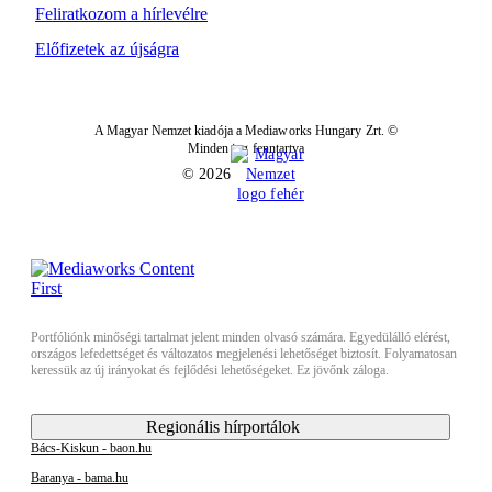
Feliratkozom a hírlevélre
Előfizetek az újságra
A Magyar Nemzet kiadója a Mediaworks Hungary Zrt. ©
Minden jog fenntartva
© 2026
Portfóliónk minőségi tartalmat jelent minden olvasó számára. Egyedülálló elérést,
országos lefedettséget és változatos megjelenési lehetőséget biztosít. Folyamatosan
keressük az új irányokat és fejlődési lehetőségeket. Ez jövőnk záloga.
Regionális hírportálok
Bács-Kiskun - baon.hu
Baranya - bama.hu