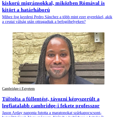
kiskorú migránsokkal, miközben Rómával is
kitört a határháború
Mihez fog kezdeni Pedro Sánchez a több mint ezer gyerekkel, akik
a ceutai válság után ottragadtak a befogóhelyeken?
Cambridge-i Egyetem
Túltolta a füllentést, távozni kényszerült a
legfiatalabb cambridge-i fekete professzor
Jason Arday naponta futotta a maratonokat szárkapocscsont-