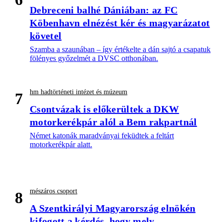
Debreceni balhé Dániában: az FC
Köbenhavn elnézést kér és magyarázatot
követel
Szamba a szaunában – így értékelte a dán sajtó a csapatuk
fölényes győzelmét a DVSC otthonában.
hm hadtörténeti intézet és múzeum
7
Csontvázak is előkerültek a DKW
motorkerékpár alól a Bem rakpartnál
Német katonák maradványai feküdtek a feltárt
motorkerékpár alatt.
mészáros csoport
8
A Szentkirályi Magyarország elnökén
kifogott a kérdés, hogy mely