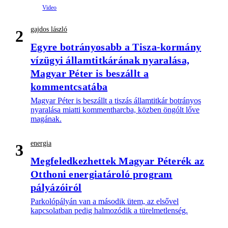
gajdos lászló
2
Egyre botrányosabb a Tisza-kormány
vízügyi államtitkárának nyaralása,
Magyar Péter is beszállt a
kommentcsatába
Magyar Péter is beszállt a tiszás államtitkár botrányos
nyaralása miatti kommentharcba, közben öngólt lőve
magának.
energia
3
Megfeledkezhettek Magyar Péterék az
Otthoni energiatároló program
pályázóiról
Parkolópályán van a második ütem, az elsővel
kapcsolatban pedig halmozódik a türelmetlenség.