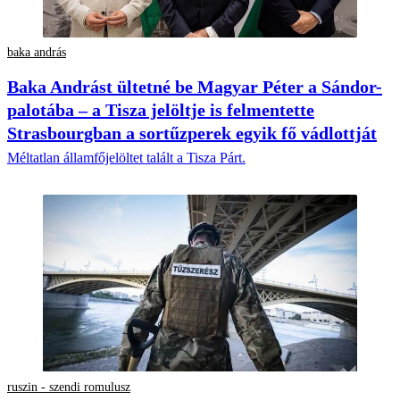
baka andrás
Baka Andrást ültetné be Magyar Péter a Sándor-
palotába – a Tisza jelöltje is felmentette
Strasbourgban a sortűzperek egyik fő vádlottját
Méltatlan államfőjelöltet talált a Tisza Párt.
ruszin - szendi romulusz