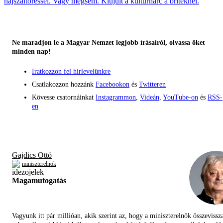
hajszáltöréssel. Vagy mégsem. Kiújult a kultúrharc a briteknél.
Ne maradjon le a Magyar Nemzet legjobb írásairól, olvassa őket
minden nap!
Iratkozzon fel hírlevelünkre
Csatlakozzon hozzánk
Facebookon
és
Twitteren
Kövesse csatornáinkat
Instagrammon
,
Videán
,
YouTube-on
és
RSS-
en
Gajdics Ottó
miniszterelnök
Magamutogatás
Vagyunk itt pár millióan, akik szerint az, hogy a miniszterelnök összevissz