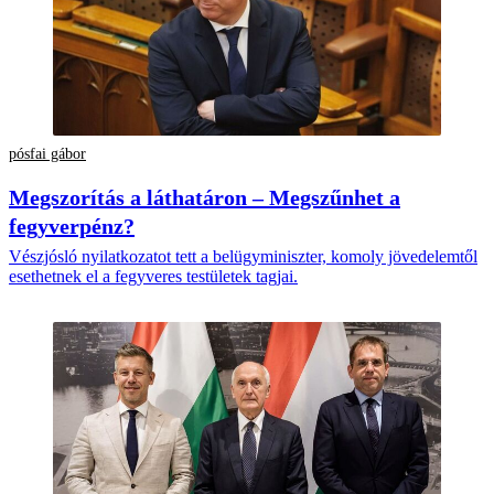
pósfai gábor
Megszorítás a láthatáron – Megszűnhet a
fegyverpénz?
Vészjósló nyilatkozatot tett a belügyminiszter, komoly jövedelemtől
esethetnek el a fegyveres testületek tagjai.