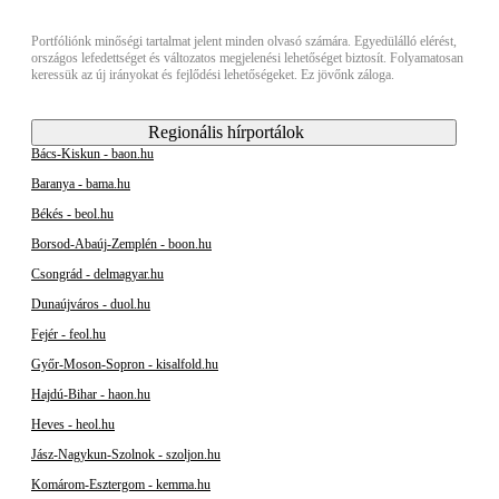
Portfóliónk minőségi tartalmat jelent minden olvasó számára. Egyedülálló elérést,
országos lefedettséget és változatos megjelenési lehetőséget biztosít. Folyamatosan
keressük az új irányokat és fejlődési lehetőségeket. Ez jövőnk záloga.
Regionális hírportálok
Bács-Kiskun - baon.hu
Baranya - bama.hu
Békés - beol.hu
Borsod-Abaúj-Zemplén - boon.hu
Csongrád - delmagyar.hu
Dunaújváros - duol.hu
Fejér - feol.hu
Győr-Moson-Sopron - kisalfold.hu
Hajdú-Bihar - haon.hu
Heves - heol.hu
Jász-Nagykun-Szolnok - szoljon.hu
Komárom-Esztergom - kemma.hu