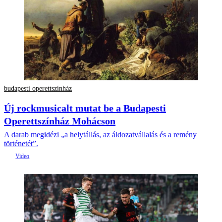
budapesti operettszínház
Új rockmusicalt mutat be a Budapesti
Operettszínház Mohácson
A darab megidézi „a helytállás, az áldozatvállalás és a remény
történetét”.