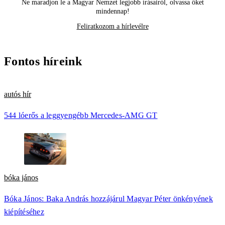
Ne maradjon le a Magyar Nemzet legjobb írásairól, olvassa őket
mindennap!
Feliratkozom a hírlevélre
Fontos híreink
autós hír
544 lóerős a leggyengébb Mercedes-AMG GT
bóka jános
Bóka János: Baka András hozzájárul Magyar Péter önkényének
kiépítéséhez