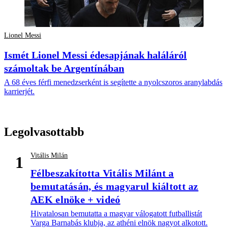
Lionel Messi
Ismét Lionel Messi édesapjának haláláról
számoltak be Argentínában
A 68 éves férfi menedzserként is segítette a nyolcszoros aranylabdás
karrierjét.
Legolvasottabb
Vitális Milán
1
Félbeszakította Vitális Milánt a
bemutatásán, és magyarul kiáltott az
AEK elnöke + videó
Hivatalosan bemutatta a magyar válogatott futballistát
Varga Barnabás klubja, az athéni elnök nagyot alkotott.