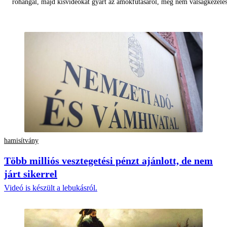
rohangál, majd kisvideókat gyárt az ámokfutásáról, még nem válságkezelés
hamisítvány
Több milliós vesztegetési pénzt ajánlott, de nem
járt sikerrel
Videó is készült a lebukásról.