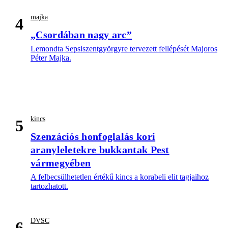
majka
4
„Csordában nagy arc”
Lemondta Sepsiszentgyörgyre tervezett fellépését Majoros
Péter Majka.
kincs
5
Szenzációs honfoglalás kori
aranyleletekre bukkantak Pest
vármegyében
A felbecsülhetetlen értékű kincs a korabeli elit tagjaihoz
tartozhatott.
DVSC
6