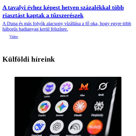
A tavalyi évhez képest hetven százalékkal több
riasztást kaptak a tűzszerészek
A Duna és más folyók alacsony vízállása a fő oka, hogy egyre több
háborús hadianyag kerül felszínre.
Külföldi híreink