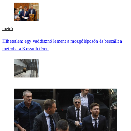
metró
Hihetetlen: egy vaddisznó lement a mozgólépcsőn és beszállt a
metróba a Kossuth téren