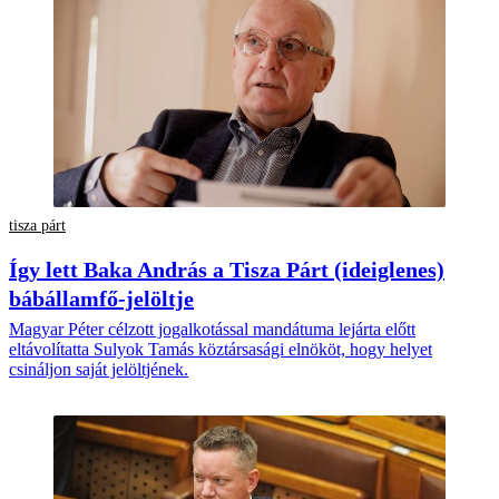
tisza párt
Így lett Baka András a Tisza Párt (ideiglenes)
bábállamfő-jelöltje
Magyar Péter célzott jogalkotással mandátuma lejárta előtt
eltávolítatta Sulyok Tamás köztársasági elnököt, hogy helyet
csináljon saját jelöltjének.