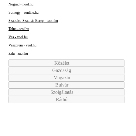
Nógrád - nool.hu
Somogy - sonline.hu
Szabolcs-Szatmár-Bereg - szon.hu
Tolna - teol.hu
Vas - vaol.hu
Veszprém - veol.hu
Zala - zaol.hu
Közélet
Gazdaság
Magazin
Bulvár
Szolgáltatás
Rádió