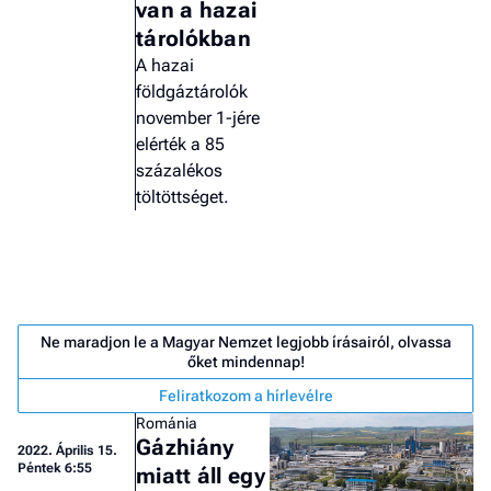
van a hazai
tárolókban
A hazai
földgáztárolók
november 1-jére
elérték a 85
százalékos
töltöttséget.
Ne maradjon le a Magyar Nemzet legjobb írásairól, olvassa
őket mindennap!
Feliratkozom a hírlevélre
Job
Románia
- he
Gázhiány
2022.
Április 15.
vél
Péntek 6:55
miatt áll egy