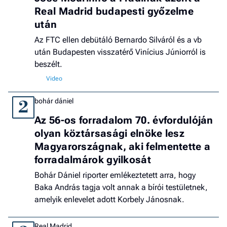
Real Madrid budapesti győzelme
után
Az FTC ellen debütáló Bernardo Silváról és a vb
után Budapesten visszatérő Vinícius Júniorról is
beszélt.
bohár dániel
2
Az 56-os forradalom 70. évfordulóján
olyan köztársasági elnöke lesz
Magyarországnak, aki felmentette a
forradalmárok gyilkosát
Bohár Dániel riporter emlékeztetett arra, hogy
Baka András tagja volt annak a bírói testületnek,
amelyik enlevelet adott Korbely Jánosnak.
Real Madrid