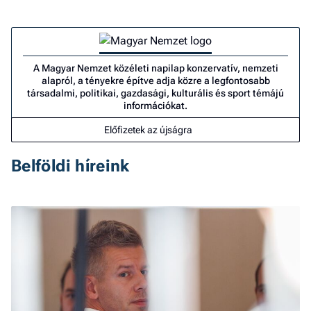
A Magyar Nemzet közéleti napilap konzervatív, nemzeti
alapról, a tényekre építve adja közre a legfontosabb
társadalmi, politikai, gazdasági, kulturális és sport témájú
információkat.
Előfizetek az újságra
Belföldi híreink