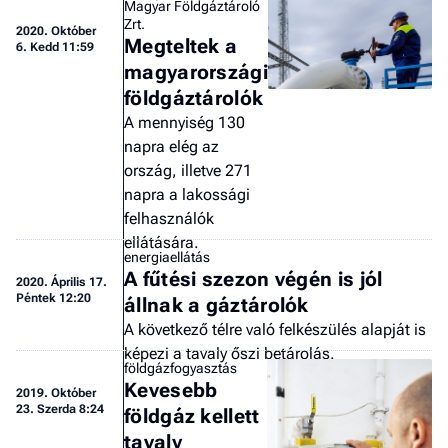
Magyar Földgáztároló
Zrt.
2020.
Október
Megteltek a
6. Kedd 11:59
magyarországi
földgáztárolók
A mennyiség 130
napra elég az
ország, illetve 271
napra a lakossági
felhasználók
ellátására.
energiaellátás
A fűtési szezon végén is jól
2020.
Április 17.
Péntek 12:20
állnak a gáztárolók
A következő télre való felkészülés alapját is
képezi a tavaly őszi betárolás.
földgázfogyasztás
Kevesebb
2019.
Október
23. Szerda 8:24
földgáz kellett
tavaly