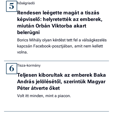
hőségriadó
5
Rendesen leégette magát a tiszás
képviselő: helyretették az emberek,
miután Orbán Viktorba akart
belerúgni
Borics Mihály olyan kérdést tett fel a válságkezelés
kapcsán Facebook-posztjában, amit nem kellett
volna.
Tisza-kormány
6
Teljesen kiborultak az emberek Baka
András jelölésétől, szerintük Magyar
Péter átverte őket
Volt itt minden, mint a piacon.