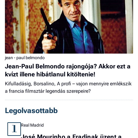
jean - paul belmondo
Jean-Paul Belmondo rajongója? Akkor ezt a
kvízt illene hibátlanul kitöltenie!
Kifulladásig, Borsalino, A profi – vajon mennyire emlékszik
a francia filmsztár legendás szerepeire?
Legolvasottabb
Real Madrid
1
José Mourinho a Fradinak üzent a