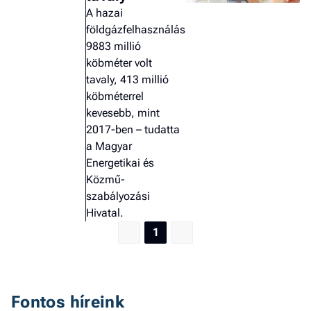
A hazai
földgázfelhasználás
9883 millió
köbméter volt
tavaly, 413 millió
köbméterrel
kevesebb, mint
2017-ben – tudatta
a Magyar
Energetikai és
Közmű-
szabályozási
Hivatal.
1
Fontos híreink