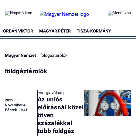
ORBÁN VIKTOR
MAGYAR PÉTER
TISZA-KORMÁNY
Magyar Nemzet
földgáztárolók
földgáztárolók
energiaválság
Az uniós
2022.
November 4.
előírásnál közel
Péntek 11:41
ötven
százalékkal
több földgáz