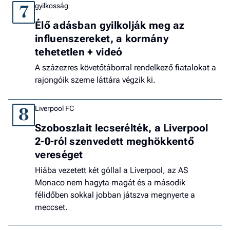
gyilkosság
7
Élő adásban gyilkolják meg az
influenszereket, a kormány
tehetetlen + videó
A százezres követőtáborral rendelkező fiatalokat a
rajongóik szeme láttára végzik ki.
Liverpool FC
8
Szoboszlait lecserélték, a Liverpool
2-0-ról szenvedett meghökkentő
vereséget
Hiába vezetett két góllal a Liverpool, az AS
Monaco nem hagyta magát és a második
félidőben sokkal jobban játszva megnyerte a
meccset.