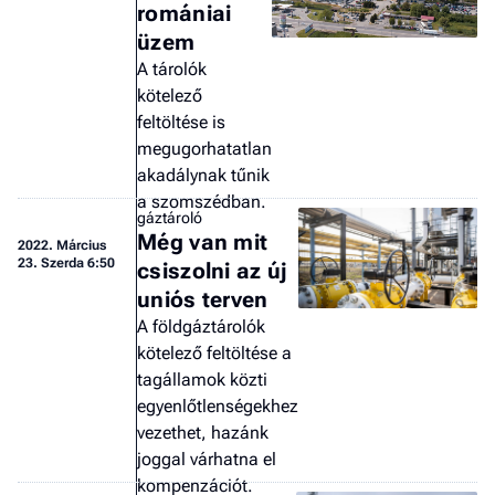
F
romániai
a 
üzem
A tárolók
kötelező
feltöltése is
megugorhatatlan
akadálynak tűnik
a szomszédban.
gáztároló
Még van mit
2022.
Március
23. Szerda 6:50
csiszolni az új
uniós terven
A földgáztárolók
kötelező feltöltése a
tagállamok közti
egyenlőtlenségekhez
vezethet, hazánk
joggal várhatna el
kompenzációt.