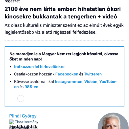
régészet
2100 éve nem látta ember: hihetetlen ókori
kincsekre bukkantak a tengerben + videó
Az olasz kulturális miniszter szerint ez az elmúlt évek egyik
legjelentősebb víz alatti régészeti felfedezése.
Ne maradjon le a Magyar Nemzet legjobb írásairól, olvassa
őket minden nap!
Iratkozzon fel hírlevelünkre
Csatlakozzon hozzánk
Facebookon
és
Twitteren
Kövesse csatornáinkat
Instagrammon
,
Videán
,
YouTube-
on
és
RSS-en
Pilhál György
Tisza-kormány
Emléktáblák