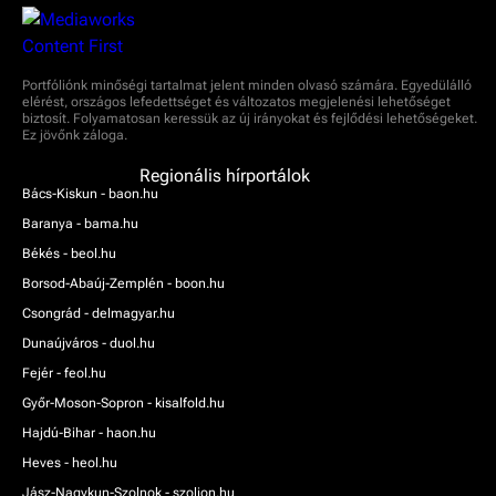
Portfóliónk minőségi tartalmat jelent minden olvasó számára. Egyedülálló
elérést, országos lefedettséget és változatos megjelenési lehetőséget
biztosít. Folyamatosan keressük az új irányokat és fejlődési lehetőségeket.
Ez jövőnk záloga.
Regionális hírportálok
Bács-Kiskun - baon.hu
Baranya - bama.hu
Békés - beol.hu
Borsod-Abaúj-Zemplén - boon.hu
Csongrád - delmagyar.hu
Dunaújváros - duol.hu
Fejér - feol.hu
Győr-Moson-Sopron - kisalfold.hu
Hajdú-Bihar - haon.hu
Heves - heol.hu
Jász-Nagykun-Szolnok - szoljon.hu