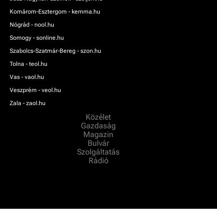
Komárom-Esztergom - kemma.hu
Nógrád - nool.hu
Somogy - sonline.hu
Szabolcs-Szatmár-Bereg - szon.hu
Tolna - teol.hu
Vas - vaol.hu
Veszprém - veol.hu
Zala - zaol.hu
Közélet
Gazdaság
Magazin
Bulvár
Szolgáltatás
Rádió