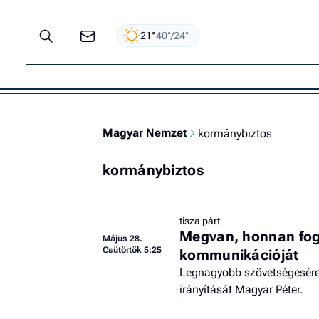
21°
40°/24°
Magyar Nemzet
kormánybiztos
kormánybiztos
tisza párt
Megvan, honnan fogj
Május 28.
Csütörtök 5:25
kommunikációját
Legnagyobb szövetségesére
irányítását Magyar Péter.