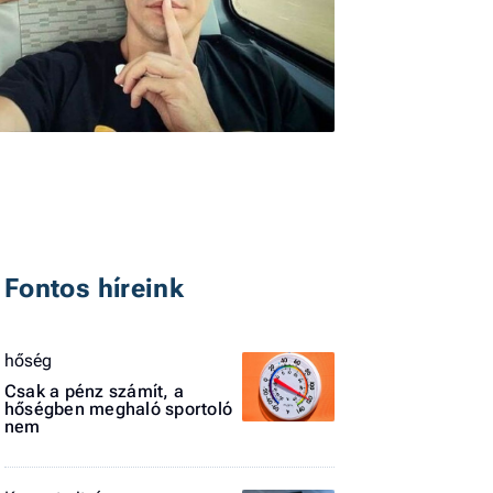
I
E
G
Fontos híreink
P
hőség
Jobba
- heti
Csak a pénz számít, a
hőségben meghaló sportoló
vélem
nem
Fel
a hí