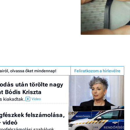
airól, olvassa őket mindennap!
Feliratkozom a hírlevélre
dás után törölte nagy
át Bódis Kriszta
is kiakadtak.
gfészkek felszámolása,
+ videó
 drogfelszámolási szabályok