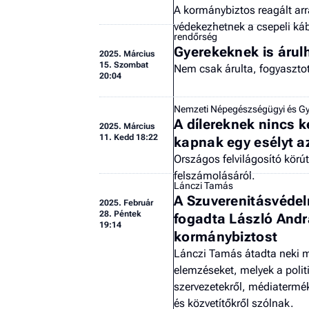
A kormánybiztos reagált ar
védekezhetnek a csepeli ká
rendőrség
Gyerekeknek is árulh
2025.
Március
15. Szombat
Nem csak árulta, fogyasztotta
20:04
Nemzeti Népegészségügyi és Gy
A dílereknek nincs 
2025.
Március
11. Kedd 18:22
kapnak egy esélyt a
Országos felvilágosító körú
felszámolásáról.
Lánczi Tamás
A Szuverenitásvédel
2025.
Február
28. Péntek
fogadta László Andrá
19:14
kormánybiztost
Lánczi Tamás átadta neki m
elemzéseket, melyek a poli
szervezetekről, médiatermé
és közvetítőkről szólnak.