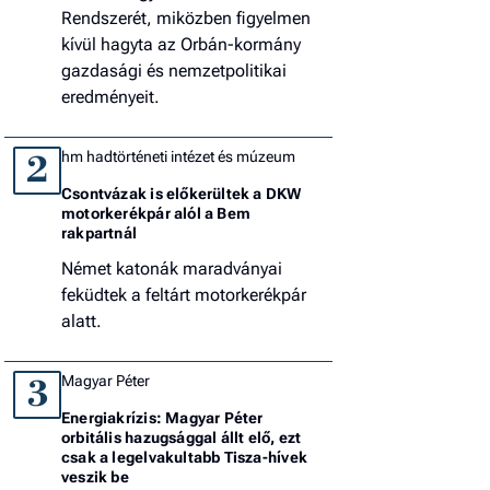
Rendszerét, miközben figyelmen
kívül hagyta az Orbán-kormány
gazdasági és nemzetpolitikai
eredményeit.
hm hadtörténeti intézet és múzeum
2
Csontvázak is előkerültek a DKW
motorkerékpár alól a Bem
rakpartnál
Német katonák maradványai
feküdtek a feltárt motorkerékpár
alatt.
Magyar Péter
3
Energiakrízis: Magyar Péter
orbitális hazugsággal állt elő, ezt
csak a legelvakultabb Tisza-hívek
veszik be