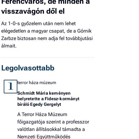
Ferencváros, de minden a
visszavágón dől el
Az 1-0-s győzelem után nem lehet
elégedetlen a magyar csapat, de a Górnik
Zarbze biztosan nem adja fel továbbjutási
álmait.
Legolvasottabb
terror háza múzeum
1
Schmidt Mária keményen
helyretette a Fidesz-kormányt
bíráló Egedy Gergelyt
A Terror Háza Múzeum
főigazgatója szerint a professzor
valótlan állításokkal támadta a
Nemzeti Együttműködés