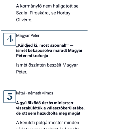
A kormányfő nem hallgatott se
Szalai Piroskára, se Hortay
Olivérre.
Magyar Péter
4
„Küldjed ki, most azonnal!” —
ismét bekapcsolva maradt Magyar
Péter mikrofonja
Ismét őszintén beszélt Magyar
Péter.
kátai - németh vilmos
5
A gyűlölködő tiszás minisztert
visszaküldték a választókerületébe,
de ott sem hazudtolta meg magát
A kerületi polgármester minden