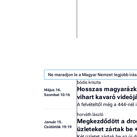
Ne maradjon le a Magyar Nemzet legjobb írás
bódis kriszta
Hosszas magyarázko
Május 16.
Szombat 10:16
vihart kavaró videój
A felvételtől még a 444-nél 
horváth lászló
Megkezdődött a dro
Január 15.
Csütörtök 19:19
üzleteket zártak be 
Két üzletet zártak be az új