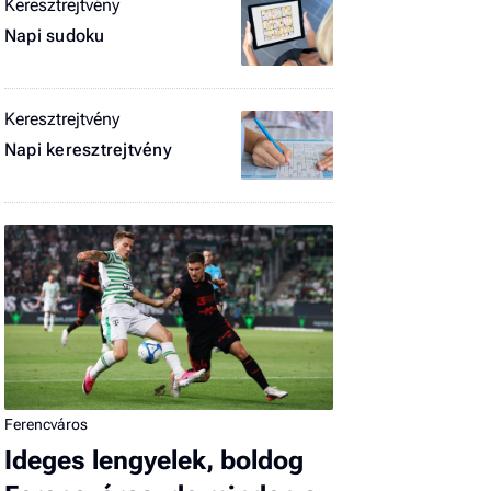
Keresztrejtvény
El
Napi sudoku
az
új
Keresztrejtvény
Napi keresztrejtvény
Ferencváros
Ideges lengyelek, boldog