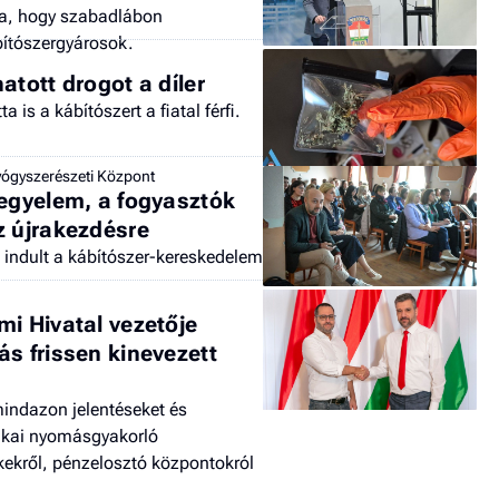
ra, hogy szabadlábon
bítószergyárosok.
atott drogot a díler
 is a kábítószert a fiatal férfi.
ógyszerészeti Központ
kegyelem, a fogyasztók
z újrakezdésre
t indult a kábítószer-kereskedelem
mi Hivatal vezetője
s frissen kinevezett
indazon jelentéseket és
tikai nyomásgyakorló
kekről, pénzelosztó központokról