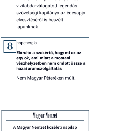
vízilabda-válogatott legendás
szövetségi kapitánya az édesapja
elvesztéséről is beszélt
lapunknak.
napenergia
8
Elárulta a szakértő, hogy mi az az
egy ok, ami miatt a mostani
vészhelyzetben nem omlott össze a
hazai áramszolgáltatás
Nem Magyar Péteréken múlt.
A Magyar Nemzet közéleti napilap