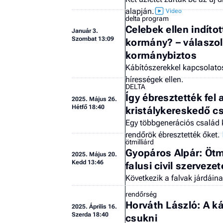
alapján.
delta program
Celebek ellen indíto
Január 3.
Szombat 13:09
kormány? – válaszol
kormánybiztos
Kábítószerekkel kapcsolato
hírességek ellen.
DELTA
Így ébresztették fel 
2025.
Május 26.
Hétfő 18:40
kristálykereskedő c
Egy többgenerációs család k
rendőrök ébresztették őket.
ötmilliárd
Gyopáros Alpár: Ötmi
2025.
Május 20.
Kedd 13:46
falusi civil szerveze
Következik a falvak járdáina
rendőrség
Horváth László: A ká
2025.
Április 16.
Szerda 18:40
csukni