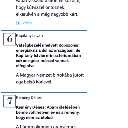
vádat visszautasított és közölte,
hogy kútvízzel öntöznek,
elkerülvén a még nagyobb kárt.
Kapitány István
6
Válságkezelés helyett dobozolás:
energiakrízis dúl az országban, de
Kapitány István minisztériumában
sokan egész mással vannak
elfoglalva
A Magyar Nemzet birtokába jutott
egy belső körlevél.
Kemény Dénes
7
Kemény Dénes: Apám ölelésében
benne volt hetven év és a remény,
hogy nem az utolsó
A három olimpián aranyérmes