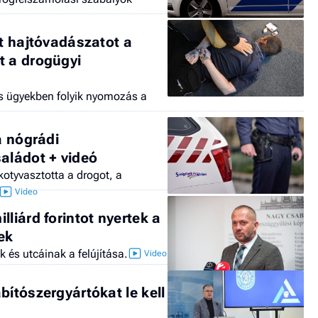
tt hajtóvadászatot a
t a drogügyi
s ügyekben folyik nyomozás a
a nógrádi
saládot + videó
otyvasztotta a drogot, a
lliárd forintot nyertek a
tek
k és utcáinak a felújítása.
bítószergyártókat le kell