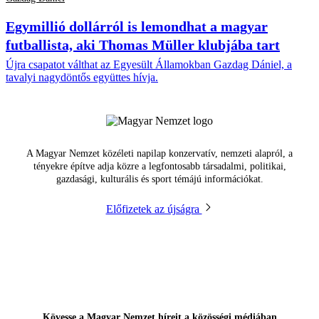
Egymillió dollárról is lemondhat a magyar
futballista, aki Thomas Müller klubjába tart
Újra csapatot válthat az Egyesült Államokban Gazdag Dániel, a
tavalyi nagydöntős együttes hívja.
A Magyar Nemzet közéleti napilap konzervatív, nemzeti alapról, a
tényekre építve adja közre a legfontosabb társadalmi, politikai,
gazdasági, kulturális és sport témájú információkat.
Előfizetek az újságra
Kövesse a Magyar Nemzet híreit a közösségi médiában