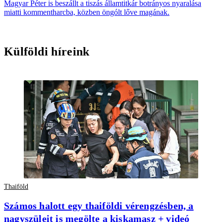
Magyar Péter is beszállt a tiszás államtitkár botrányos nyaralása
miatti kommentharcba, közben öngólt lőve magának.
Külföldi híreink
Thaiföld
Számos halott egy thaiföldi vérengzésben, a
nagyszüleit is megölte a kiskamasz + videó