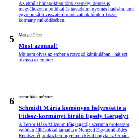
Az elmúlt hónapokban több személyi döntés is
megváltozott a politikai és társadalmi nyomás hatására, ami
egyre inkább visszatérő mintázatnak tűnik a Tisza-
kormány működésében.
Magyar Péter
5
Most azonnal!
Mit nem olvas az ember a rotyogó kánikulában - hát ezt
olvassa az ember:
terror háza múzeum
6
Schmidt Mária keményen helyretette a
Fidesz-kormányt bíráló Egedy Gergelyt
A Terror Háza Múzeum főigazgatója szerint a professzor
valótlan állításokkal támadta a Nemzeti Együttműködés
Rendszerét, miközben figyelmen kívül hagyta az Orbán-