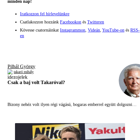
minden nap!
Iratkozzon fel hírlevelünkre
Csatlakozzon hozzánk
Facebookon
és
Twitteren
Kövesse csatornáinkat
Instagrammon
,
Videán
,
YouTube-on
és
RSS-
en
Pilhál György
takaró mihály
Csak a baj volt Takaróval?
Bizony nehéz volt ilyen régi vágású, bogaras emberrel együtt dolgozni…