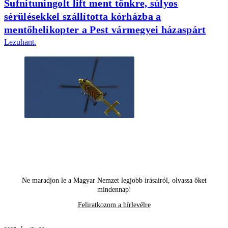
Sufnituningolt lift ment tönkre, súlyos
sérülésekkel szállította kórházba a
mentőhelikopter a Pest vármegyei házaspárt
Lezuhant.
Ne maradjon le a Magyar Nemzet legjobb írásairól, olvassa őket
mindennap!
Feliratkozom a hírlevélre