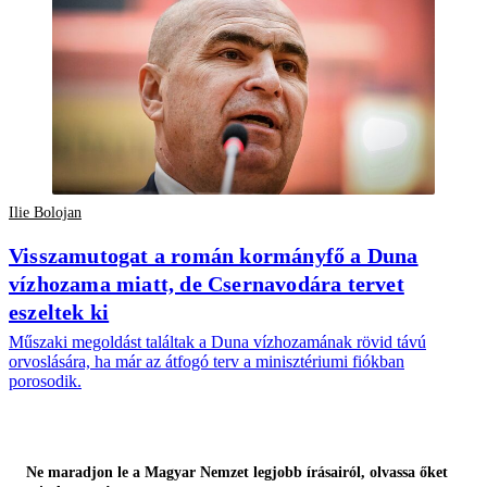
Ilie Bolojan
Visszamutogat a román kormányfő a Duna
vízhozama miatt, de Csernavodára tervet
eszeltek ki
Műszaki megoldást találtak a Duna vízhozamának rövid távú
orvoslására, ha már az átfogó terv a minisztériumi fiókban
porosodik.
Ne maradjon le a Magyar Nemzet legjobb írásairól, olvassa őket