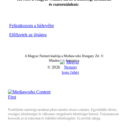
és csatornáinkon:
Feliratkozom a hírlevélre
Előfizetek az újságra
A Magyar Nemzet kiadója a Mediaworks Hungary Zrt. ©
Minden jog fenntartva
© 2026
Portfóliónk minőségi tartalmat jelent minden olvasó számára. Egyedülálló elérést,
országos lefedettséget és változatos megjelenési lehetőséget biztosít. Folyamatosan
keressük az új irányokat és fejlődési lehetőségeket. Ez jövőnk záloga.