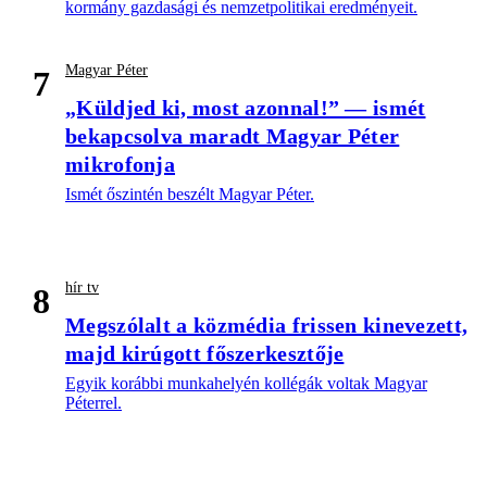
kormány gazdasági és nemzetpolitikai eredményeit.
Magyar Péter
7
„Küldjed ki, most azonnal!” — ismét
bekapcsolva maradt Magyar Péter
mikrofonja
Ismét őszintén beszélt Magyar Péter.
hír tv
8
Megszólalt a közmédia frissen kinevezett,
majd kirúgott főszerkesztője
Egyik korábbi munkahelyén kollégák voltak Magyar
Péterrel.