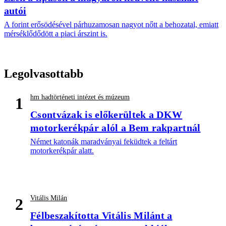
autói
A forint erősödésével párhuzamosan nagyot nőtt a behozatal, emiatt
mérséklődődött a piaci árszint is.
Legolvasottabb
hm hadtörténeti intézet és múzeum
1
Csontvázak is előkerültek a DKW
motorkerékpár alól a Bem rakpartnál
Német katonák maradványai feküdtek a feltárt
motorkerékpár alatt.
Vitális Milán
2
Félbeszakította Vitális Milánt a