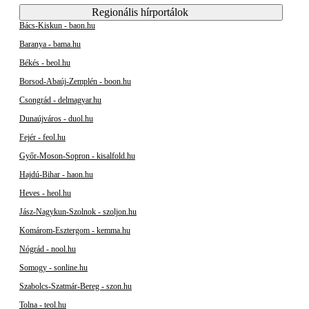
Regionális hírportálok
Bács-Kiskun - baon.hu
Baranya - bama.hu
Békés - beol.hu
Borsod-Abaúj-Zemplén - boon.hu
Csongrád - delmagyar.hu
Dunaújváros - duol.hu
Fejér - feol.hu
Győr-Moson-Sopron - kisalfold.hu
Hajdú-Bihar - haon.hu
Heves - heol.hu
Jász-Nagykun-Szolnok - szoljon.hu
Komárom-Esztergom - kemma.hu
Nógrád - nool.hu
Somogy - sonline.hu
Szabolcs-Szatmár-Bereg - szon.hu
Tolna - teol.hu