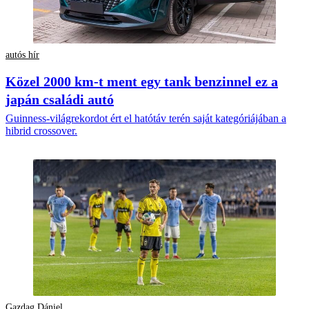
autós hír
Közel 2000 km-t ment egy tank benzinnel ez a
japán családi autó
Guinness-világrekordot ért el hatótáv terén saját kategóriájában a
hibrid crossover.
Gazdag Dániel