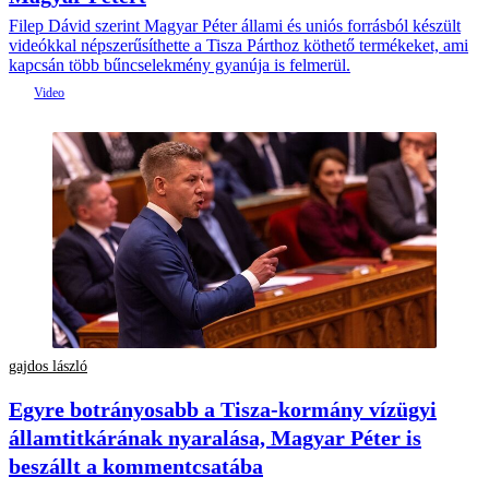
Filep Dávid szerint Magyar Péter állami és uniós forrásból készült
videókkal népszerűsíthette a Tisza Párthoz köthető termékeket, ami
kapcsán több bűncselekmény gyanúja is felmerül.
gajdos lászló
Egyre botrányosabb a Tisza-kormány vízügyi
államtitkárának nyaralása, Magyar Péter is
beszállt a kommentcsatába