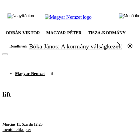
ORBÁN VIKTOR
MAGYAR PÉTER
TISZA-KORMÁNY
Bóka János: A kormány válságkezelésből el
Rendkívüli
Magyar Nemzet
lift
lift
Március 11. Szerda 12:25
mentőhelikopter