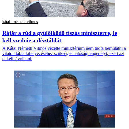
kátai - németh vilmos
Rájár a rúd a gyűlölködő tiszás miniszterre, le
kell szednie a dísztáblát
A Kátai-Németh Vilmos vezette minisztérium nem tudta bemutatni a
vitatott tábla kihelyezéséhez szükséges hatósági engedélyt, ezért azt
el kell távolítani.