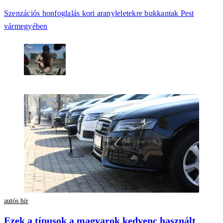
Szenzációs honfoglalás kori aranyleletekre bukkantak Pest
vármegyében
autós hír
Ezek a típusok a magyarok kedvenc használt