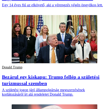
Egy 14 éves fiú az elkövető, aki a vérengzés végén öngyilkos lett.
Donald Trump
Bezárul egy kiskapu: Trump fellép a születési
turizmussal szemben
A születési jogon járó állampolgárság megszerzésének
korlátozásáról írt alá rendeletet Donald Trump.