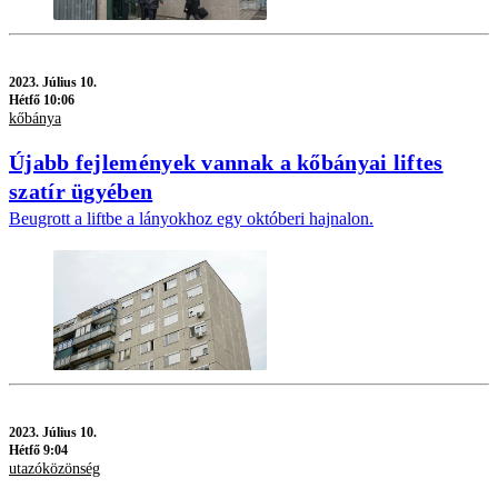
2023.
Július 10.
Hétfő 10:06
kőbánya
Újabb fejlemények vannak a kőbányai liftes
szatír ügyében
Beugrott a liftbe a lányokhoz egy októberi hajnalon.
2023.
Július 10.
Hétfő 9:04
utazóközönség