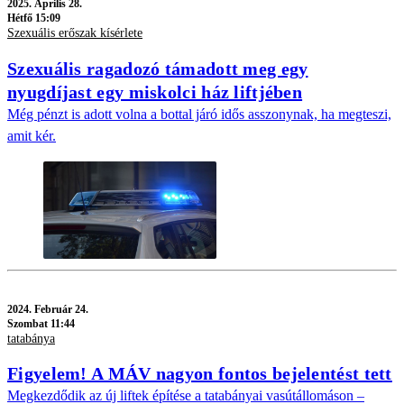
2025.
Április 28.
Hétfő 15:09
Szexuális erőszak kísérlete
Szexuális ragadozó támadott meg egy
nyugdíjast egy miskolci ház liftjében
Még pénzt is adott volna a bottal járó idős asszonynak, ha megteszi,
amit kér.
2024.
Február 24.
Szombat 11:44
tatabánya
Figyelem! A MÁV nagyon fontos bejelentést tett
Megkezdődik az új liftek építése a tatabányai vasútállomáson –