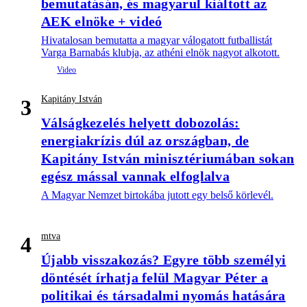
bemutatásán, és magyarul kiáltott az
AEK elnöke + videó
Hivatalosan bemutatta a magyar válogatott futballistát
Varga Barnabás klubja, az athéni elnök nagyot alkotott.
Kapitány István
3
Válságkezelés helyett dobozolás:
energiakrízis dúl az országban, de
Kapitány István minisztériumában sokan
egész mással vannak elfoglalva
A Magyar Nemzet birtokába jutott egy belső körlevél.
mtva
4
Újabb visszakozás? Egyre több személyi
döntését írhatja felül Magyar Péter a
politikai és társadalmi nyomás hatására