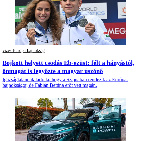
vizes Európa-bajnokság
Bojkott helyett csodás Eb-ezüst: félt a hányástól,
önmagát is legyőzte a magyar úszónő
Igazságtalannak tartotta, hogy a Szajnában rendezik az Európa-
bajnokságot, de Fábián Bettina erőt vett magán.