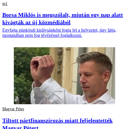
m1
Borsa Miklós is megszólalt, miután egy nap alatt
kivágták az új közmédiából
Egyfajta pünkösdi királyságként fogja fel a helyzetet, úgy látja,
mostanában nem fog tévézéssel foglalkozni.
Magyar Péter
Tiltott pártfinanszírozás miatt feljelentették
Magyar Pétert