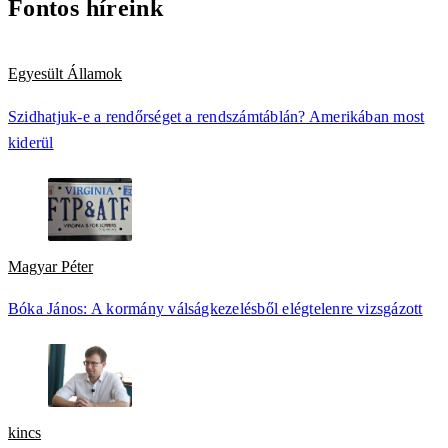
Fontos híreink
Egyesült Államok
Szidhatjuk-e a rendőrséget a rendszámtáblán? Amerikában most
kiderül
Magyar Péter
Bóka János: A kormány válságkezelésből elégtelenre vizsgázott
kincs