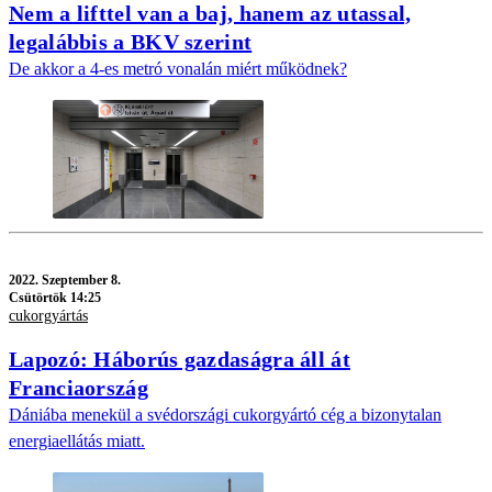
Nem a lifttel van a baj, hanem az utassal,
legalábbis a BKV szerint
De akkor a 4-es metró vonalán miért működnek?
2022.
Szeptember 8.
Csütörtök 14:25
cukorgyártás
Lapozó: Háborús gazdaságra áll át
Franciaország
Dániába menekül a svédországi cukorgyártó cég a bizonytalan
energiaellátás miatt.