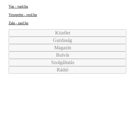
Vas - vaol.hu
Veszprém - veol.hu
Zala - zaol.hu
Közélet
Gazdaság
Magazin
Bulvár
Szolgáltatás
Rádió