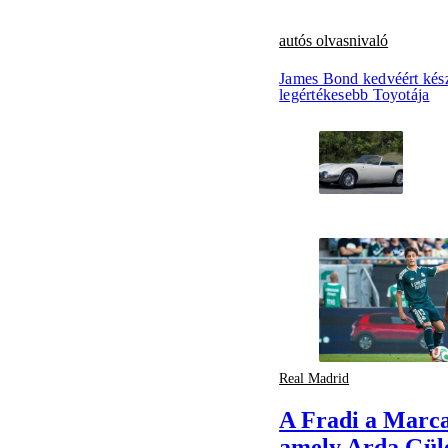
autós olvasnivaló
James Bond kedvéért kész
legértékesebb Toyotája
Real Madrid
A Fradi a Marca
amely Arda Gül