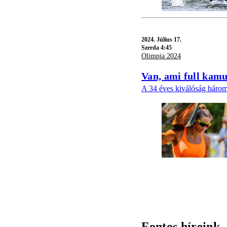
2024.
Július 17.
Szerda 4:45
Olimpia 2024
Van, ami full kamu
A 34 éves kiválóság három 
Fontos híreink