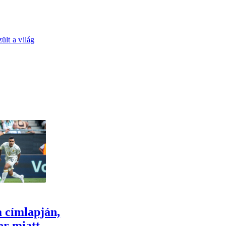
ült a világ
 címlapján,
er miatt