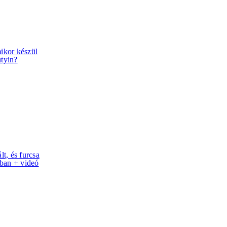
mikor készül
tyin?
lt, és furcsa
ban + videó