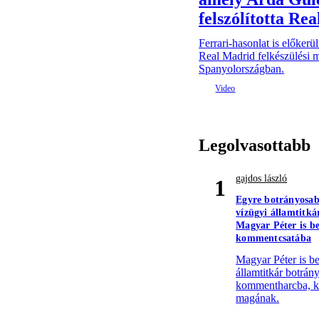
felszólította Re
Ferrari-hasonlat is előkerü
Real Madrid felkészülési 
Spanyolországban.
Legolvasottabb
gajdos lászló
1
Egyre botrányosa
vízügyi államtitká
Magyar Péter is be
kommentcsatába
Magyar Péter is bes
államtitkár botrán
kommentharcba, k
magának.