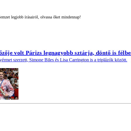
mzet legjobb írásairól, olvassa őket mindennap!
őzője volt Párizs legnagyobb sztárja, döntő is félb
met szerzett, Simone Biles és Lisa Carrington is a triplázók között.