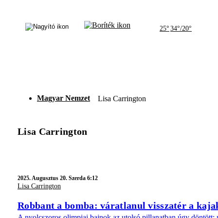
25°
34°/20°
Magyar Nemzet
Lisa Carrington
Lisa Carrington
2025.
Augusztus 20. Szerda 6:12
Lisa Carrington
Robbant a bomba: váratlanul visszatér a kajak
A nyolcszoros olimpiai bajnok az utolsó pillanatban úgy döntött: 