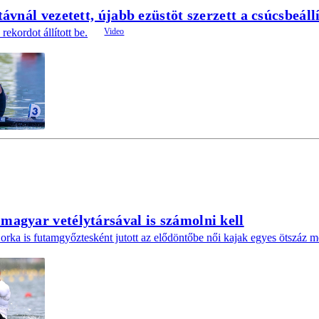
ávnál vezetett, újabb ezüstöt szerzett a csúcsbeál
rekordot állított be.
agyar vetélytársával is számolni kell
rka is futamgyőztesként jutott az elődöntőbe női kajak egyes ötszáz m