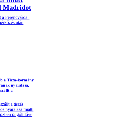
al Madridot
lt a Ferencváros–
mérkőzés után
bb a Tisza-kormány
rának nyaralása,
szállt a
zállt a tiszás
yos nyaralása miatti
özben öngólt lőve