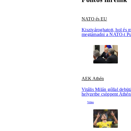
NATO és EU
Kiszivároghatott, hol és 
megtámadni a NATO-t Pu
AEK Athén
Vitális Milán góllal debütá
helyzetbe csöppent Athén