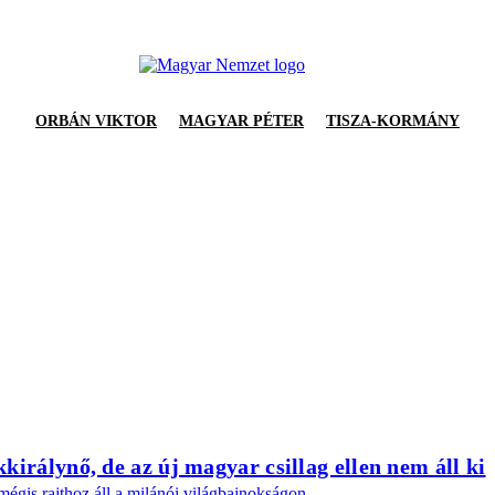
ORBÁN VIKTOR
MAGYAR PÉTER
TISZA-KORMÁNY
királynő, de az új magyar csillag ellen nem áll ki
mégis rajthoz áll a milánói világbajnokságon.