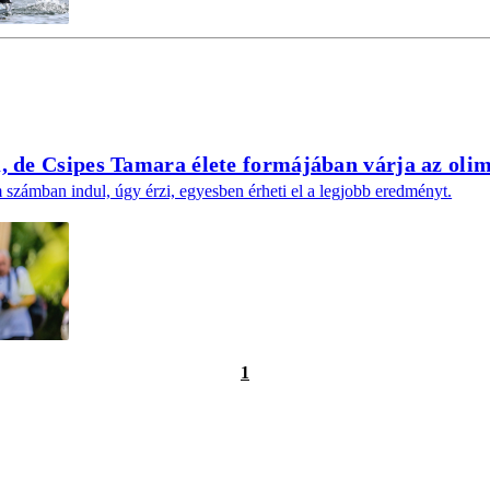
, de Csipes Tamara élete formájában várja az oli
számban indul, úgy érzi, egyesben érheti el a legjobb eredményt.
1