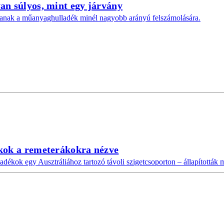
an súlyos, mint egy járvány
tanak a műanyaghulladék minél nagyobb arányú felszámolására.
kok a remeterákokra nézve
dékok egy Ausztráliához tartozó távoli szigetcsoporton – állapították 