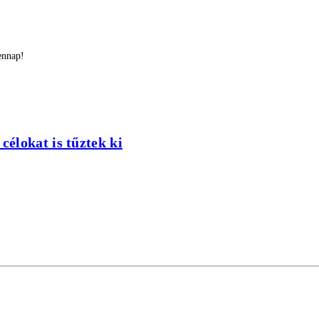
ennap!
élokat is tűztek ki