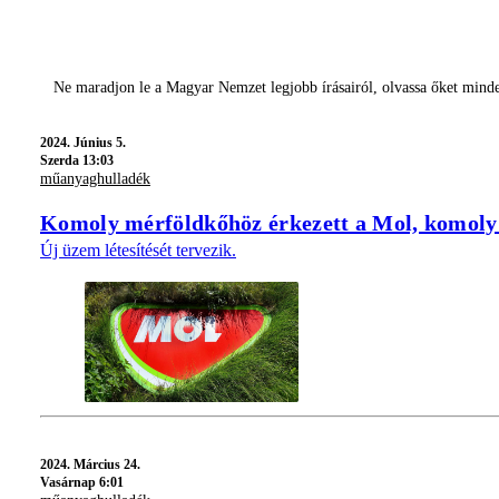
Ne maradjon le a Magyar Nemzet legjobb írásairól, olvassa őket mind
2024.
Június 5.
Szerda 13:03
műanyaghulladék
Komoly mérföldkőhöz érkezett a Mol, komoly c
Új üzem létesítését tervezik.
2024.
Március 24.
Vasárnap 6:01