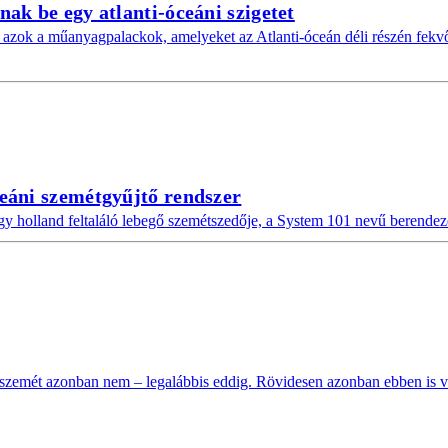
k be egy atlanti-óceáni szigetet
k a műanyagpalackok, amelyeket az Atlanti-óceán déli részén fekvő Ina
eáni szemétgyűjtő rendszer
holland feltaláló lebegő szemétszedője, a System 101 nevű berendezés
, szemét azonban nem – legalábbis eddig. Rövidesen azonban ebben is vá