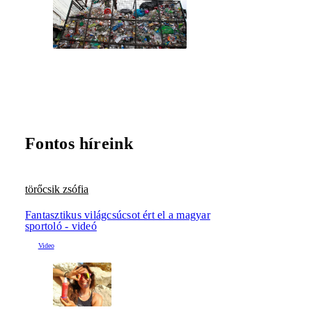
Fontos híreink
törőcsik zsófia
Fantasztikus világcsúcsot ért el a magyar
sportoló - videó