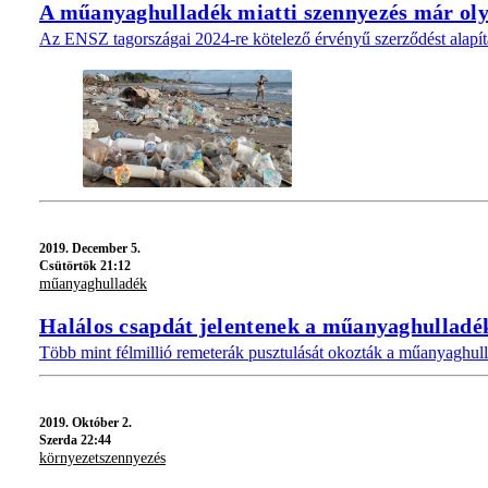
A műanyaghulladék miatti szennyezés már oly
Az ENSZ tagországai 2024-re kötelező érvényű szerződést alapí
2019.
December 5.
Csütörtök 21:12
műanyaghulladék
Halálos csapdát jelentenek a műanyaghulladé
Több mint félmillió remeterák pusztulását okozták a műanyaghulla
2019.
Október 2.
Szerda 22:44
környezetszennyezés