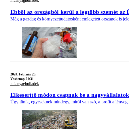
műanyaghulladék
Ebből az országból kerül a legtöbb szemét az
Még a gazdag és környezettudatosként emlegetett országok is jel
2024.
Február 25.
Vasárnap 21:31
műanyaghulladék
Elkeserítő módon csapnak be a nagyvállalatok
Úgy tűnik, egyeseknek mindegy, miről van szó, a profit a lényeg.