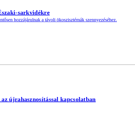
 Északi-sarkvidékre
entősen hozzájárulnak a távoli ökoszisztémák szennyezéséhez.
 az újrahasznosítással kapcsolatban