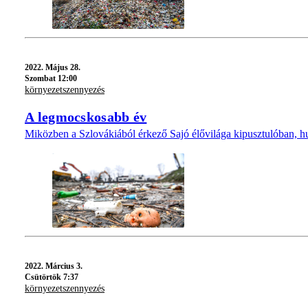
2022.
Május 28.
Szombat 12:00
környezetszennyezés
A legmocskosabb év
Miközben a Szlovákiából érkező Sajó élővilága kipusztulóban, hu
2022.
Március 3.
Csütörtök 7:37
környezetszennyezés