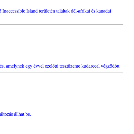
ccessible Island területén találtak dél-afrikai és kanadai
, amelynek egy évvel ezelőtti tesztüzeme kudarccal végződött.
ltozás állhat be.