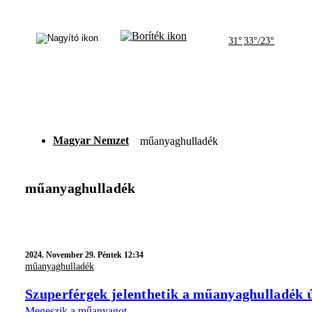
31°
33°/23°
Magyar Nemzet
műanyaghulladék
műanyaghulladék
2024.
November 29. Péntek 12:34
műanyaghulladék
Szuperférgek jelenthetik a műanyaghulladék ú
Megeszik a műanyagot.