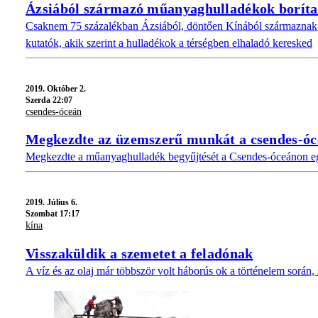
Ázsiából származó műanyaghulladékok borítana
Csaknem 75 százalékban Ázsiából, döntően Kínából származnak azo
kutatók, akik szerint a hulladékok a térségben elhaladó keresked
2019.
Október 2.
Szerda 22:07
csendes-óceán
Megkezdte az üzemszerű munkát a csendes-óc
Megkezdte a műanyaghulladék begyűjtését a Csendes-óceánon egy 
2019.
Július 6.
Szombat 17:17
kína
Visszaküldik a szemetet a feladónak
A víz és az olaj már többször volt háborús ok a történelem során