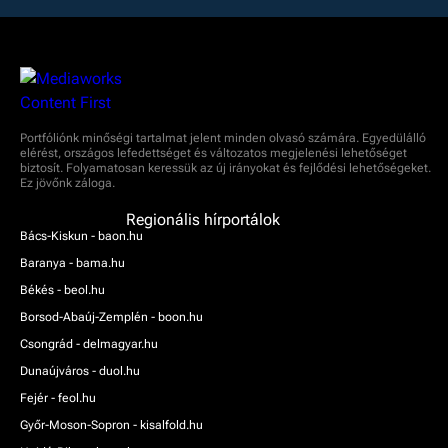
Portfóliónk minőségi tartalmat jelent minden olvasó számára. Egyedülálló
elérést, országos lefedettséget és változatos megjelenési lehetőséget
biztosít. Folyamatosan keressük az új irányokat és fejlődési lehetőségeket.
Ez jövőnk záloga.
Regionális hírportálok
Bács-Kiskun - baon.hu
Baranya - bama.hu
Békés - beol.hu
Borsod-Abaúj-Zemplén - boon.hu
Csongrád - delmagyar.hu
Dunaújváros - duol.hu
Fejér - feol.hu
Győr-Moson-Sopron - kisalfold.hu