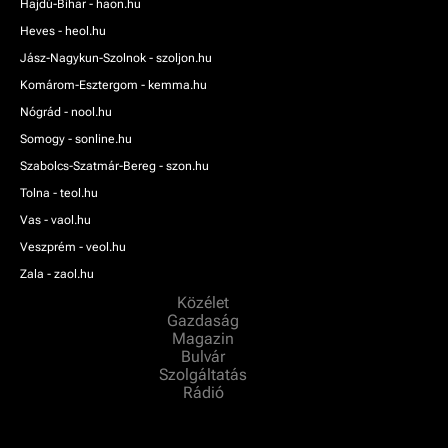
Hajdú-Bihar - haon.hu
Heves - heol.hu
Jász-Nagykun-Szolnok - szoljon.hu
Komárom-Esztergom - kemma.hu
Nógrád - nool.hu
Somogy - sonline.hu
Szabolcs-Szatmár-Bereg - szon.hu
Tolna - teol.hu
Vas - vaol.hu
Veszprém - veol.hu
Zala - zaol.hu
Közélet
Gazdaság
Magazin
Bulvár
Szolgáltatás
Rádió