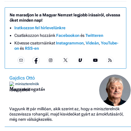
Ne maradjon le a Magyar Nemzet legjobb írásairól, olvassa
őket minden nap!
Iratkozzon fel hírlevelünkre
Csatlakozzon hozzánk
Facebookon
és
Twitteren
Kövesse csatornáinkat
Instagrammon
,
Videán
,
YouTube-
on
és
RSS-en
Gajdics Ottó
miniszterelnök
Magamutogatás
Vagyunk itt pár millióan, akik szerint az, hogy a miniszterelnök
összevissza rohangál, majd kisvideókat gyárt az ámokfutásáról,
még nem válságkezelés.