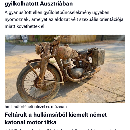
gyilkolhatott Ausztriában
A gyanúsított ellen gyűlöletbűncselekmény ügyében
nyomoznak, amelyet az áldozat vélt szexuális orientációja
miatt követhettek el.
hm hadtörténeti intézet és múzeum
Feltárult a hullámsírból kiemelt német
katonai motor titka