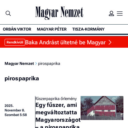
ORBÁN VIKTOR
MAGYAR PÉTER
TISZA-KORMÁNY
Baka Andrást ültetné be Magyar Péter a Sá
Rendkívüli
Magyar Nemzet
pirospaprika
pirospaprika
fűszerpaprika őrlemény
Egy fűszer, ami
2025.
November 8.
megváltoztatta
Szombat 5:58
Magyarországot
– a pirospaprika