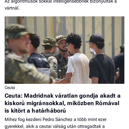
Az algoritmusok sokkal intelligensebbnek bizonyultak a
vártnál.
Ceuta
Ceuta: Madridnak váratlan gondja akadt a
kiskorú migránsokkal, miközben Rómával
is kitört a határháború
Mihez fog kezdeni Pedro Sánchez a több mint ezer
gyerekkel, akik a ceutai válság után ottragadtak a