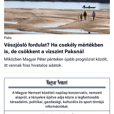
Paks
Vészjósló fordulat? Ha csekély mértékben
is, de csökkent a vízszint Paksnál
Miközben Magyar Péter pénteken újabb prognózist közölt,
itt vannak friss hivatalos adatok.
A Magyar Nemzet közéleti napilap konzervatív, nemzeti
alapról, a tényekre építve adja közre a legfontosabb
társadalmi, politikai, gazdasági, kulturális és sport témájú
információkat.