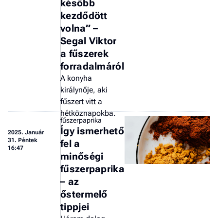
később
a 
kezdődött
volna” –
Segal Viktor
a fűszerek
forradalmáról
A konyha
királynője, aki
fűszert vitt a
hétköznapokba.
fűszerpaprika
Így ismerhető
2025.
Január
31. Péntek
fel a
16:47
minőségi
fűszerpaprika
– az
őstermelő
tippjei