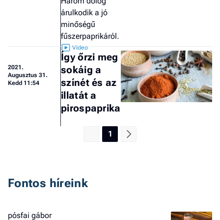
Három dolog
árulkodik a jó
minőségű
fűszerpaprikáról.
Így őrzi meg
2021.
sokáig a
Augusztus 31.
színét és az
Kedd 11:54
illatát a
pirospaprika
1
Fontos híreink
pósfai gábor