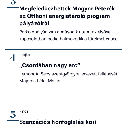
3
Megfeledkezhettek Magyar Péterék
az Otthoni energiatároló program
pályázóiról
Parkolópályán van a második ütem, az elsővel
kapcsolatban pedig halmozódik a türelmetlenség.
majka
4
„Csordában nagy arc”
Lemondta Sepsiszentgyörgyre tervezett fellépését
Majoros Péter Majka.
kincs
5
Szenzációs honfoglalás kori