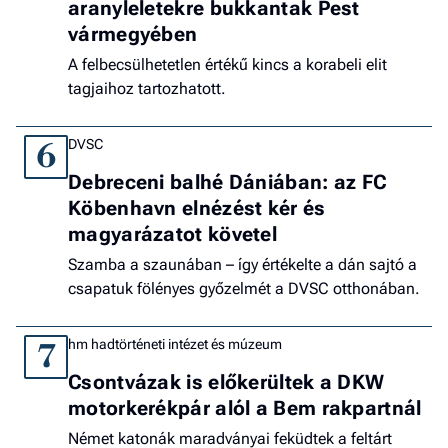
aranyleletekre bukkantak Pest
vármegyében
A felbecsülhetetlen értékű kincs a korabeli elit
tagjaihoz tartozhatott.
DVSC
6
Debreceni balhé Dániában: az FC
Köbenhavn elnézést kér és
magyarázatot követel
Szamba a szaunában – így értékelte a dán sajtó a
csapatuk fölényes győzelmét a DVSC otthonában.
hm hadtörténeti intézet és múzeum
7
Csontvázak is előkerültek a DKW
motorkerékpár alól a Bem rakpartnál
Német katonák maradványai feküdtek a feltárt