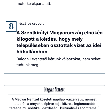
motorkerékpár alatt.
mészáros csoport
8
A Szentkirályi Magyarország elnökén
kifogott a kérdés, hogy mely
településeken osztottak vizet az idei
hőhullámban
Balogh Leventétől kértünk válaszokat, nem sokat
tudtunk meg.
A Magyar Nemzet közéleti napilap konzervatív, nemzeti
alapról, a tényekre építve adja közre a legfontosabb
társadalmi, politikai, gazdasági, kulturális és sport témájú