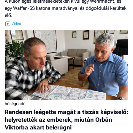
A különleges leletmellékleteken kívül egy Wehrmacht, és
egy Waffen-SS katona maradványai és dögcédulái kerültek
elő.
hőségriadó
Rendesen leégette magát a tiszás képviselő:
helyretették az emberek, miután Orbán
Viktorba akart belerúgni