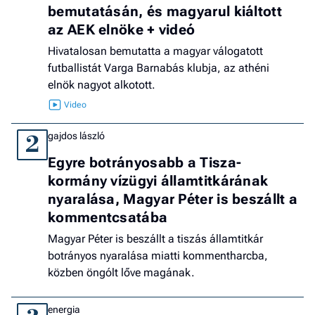
bemutatásán, és magyarul kiáltott
az AEK elnöke + videó
Hivatalosan bemutatta a magyar válogatott
futballistát Varga Barnabás klubja, az athéni
elnök nagyot alkotott.
gajdos lászló
2
Egyre botrányosabb a Tisza-
kormány vízügyi államtitkárának
nyaralása, Magyar Péter is beszállt a
kommentcsatába
Magyar Péter is beszállt a tiszás államtitkár
botrányos nyaralása miatti kommentharcba,
közben öngólt lőve magának.
energia