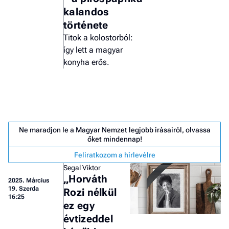
kalandos
története
Titok a kolostorból:
így lett a magyar
konyha erős.
Ne maradjon le a Magyar Nemzet legjobb írásairól, olvassa
őket mindennap!
Feliratkozom a hírlevélre
Segal Viktor
„Horváth
2025.
Március
Job
19. Szerda
Rozi nélkül
- he
16:25
ez egy
vél
évtizeddel
F