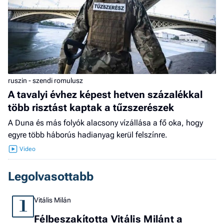
ruszin - szendi romulusz
A tavalyi évhez képest hetven százalékkal
több risztást kaptak a tűzszerészek
A Duna és más folyók alacsony vízállása a fő oka, hogy
egyre több háborús hadianyag kerül felszínre.
Legolvasottabb
Vitális Milán
1
Félbeszakította Vitális Milánt a