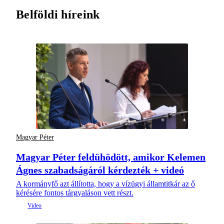
Belföldi híreink
Magyar Péter
Magyar Péter feldühödött, amikor Kelemen
Ágnes szabadságáról kérdezték + videó
A kormányfő azt állította, hogy a vízügyi államtitkár az ő
kérésére fontos tárgyaláson vett részt.