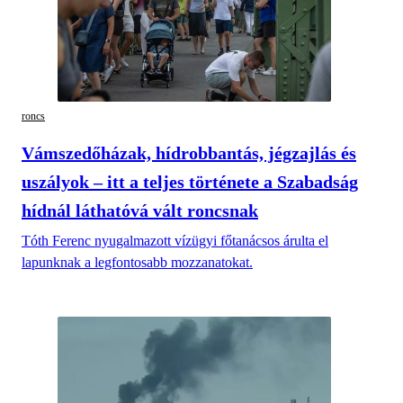
roncs
Vámszedőházak, hídrobbantás, jégzajlás és
uszályok – itt a teljes története a Szabadság
hídnál láthatóvá vált roncsnak
Tóth Ferenc nyugalmazott vízügyi főtanácsos árulta el
lapunknak a legfontosabb mozzanatokat.