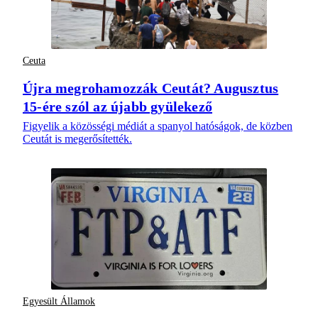
Ceuta
Újra megrohamozzák Ceutát? Augusztus
15-ére szól az újabb gyülekező
Figyelik a közösségi médiát a spanyol hatóságok, de közben
Ceutát is megerősítették.
Egyesült Államok