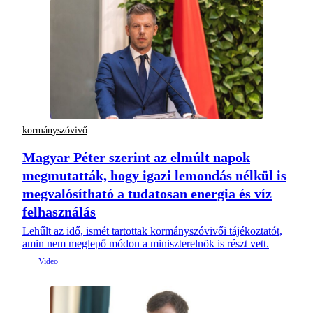
kormányszóvivő
Magyar Péter szerint az elmúlt napok
megmutatták, hogy igazi lemondás nélkül is
megvalósítható a tudatosan energia és víz
felhasználás
Lehűlt az idő, ismét tartottak kormányszóvivői tájékoztatót,
amin nem meglepő módon a miniszterelnök is részt vett.