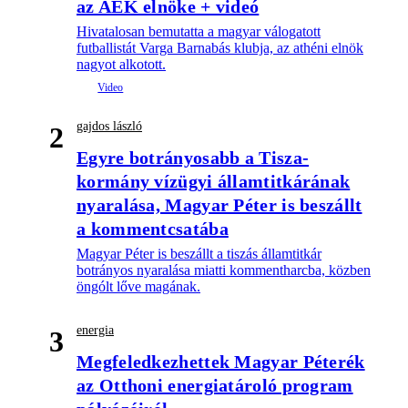
az AEK elnöke + videó
Hivatalosan bemutatta a magyar válogatott
futballistát Varga Barnabás klubja, az athéni elnök
nagyot alkotott.
gajdos lászló
2
Egyre botrányosabb a Tisza-
kormány vízügyi államtitkárának
nyaralása, Magyar Péter is beszállt
a kommentcsatába
Magyar Péter is beszállt a tiszás államtitkár
botrányos nyaralása miatti kommentharcba, közben
öngólt lőve magának.
energia
3
Megfeledkezhettek Magyar Péterék
az Otthoni energiatároló program