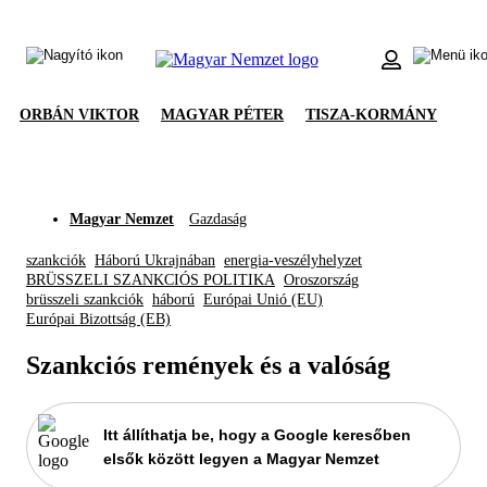
ORBÁN VIKTOR
MAGYAR PÉTER
TISZA-KORMÁNY
Magyar Nemzet
Gazdaság
szankciók
Háború Ukrajnában
energia-veszélyhelyzet
BRÜSSZELI SZANKCIÓS POLITIKA
Oroszország
brüsszeli szankciók
háború
Európai Unió (EU)
Európai Bizottság (EB)
Szankciós remények és a valóság
Itt állíthatja be, hogy a Google keresőben
elsők között legyen a Magyar Nemzet