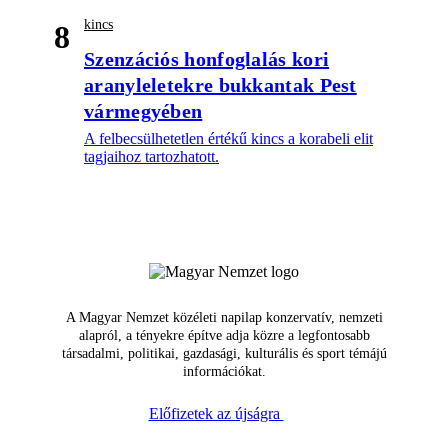
kincs
8
Szenzációs honfoglalás kori
aranyleletekre bukkantak Pest
vármegyében
A felbecsülhetetlen értékű kincs a korabeli elit
tagjaihoz tartozhatott.
A Magyar Nemzet közéleti napilap konzervatív, nemzeti
alapról, a tényekre építve adja közre a legfontosabb
társadalmi, politikai, gazdasági, kulturális és sport témájú
információkat.
Előfizetek az újságra