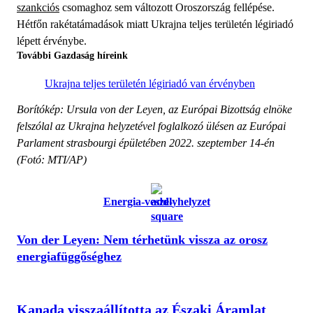
szankciós
csomaghoz sem változott Oroszország fellépése.
Hétfőn rakétatámadások miatt Ukrajna teljes területén légiriadó
lépett érvénybe.
További Gazdaság híreink
Ukrajna teljes területén légiriadó van érvényben
Borítókép: Ursula von der Leyen, az Európai Bizottság elnöke
felszólal az Ukrajna helyzetével foglalkozó ülésen az Európai
Parlament strasbourgi épületében 2022. szeptember 14-én
(Fotó: MTI/AP)
Energia-veszélyhelyzet
Von der Leyen: Nem térhetünk vissza az orosz
energiafüggőséghez
Kanada visszaállította az Északi Áramlat