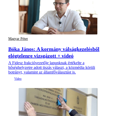
Magyar Péter
Bóka János: A kormány válságkezelésből
elégtelenre vizsgázott + videó
A Fidesz frakcióvezetője lapunknak értékelte a
hőséghelyzetre adott tiszás választ, a közmédia körüli
botrányt, valamint az államfőválasztást is.