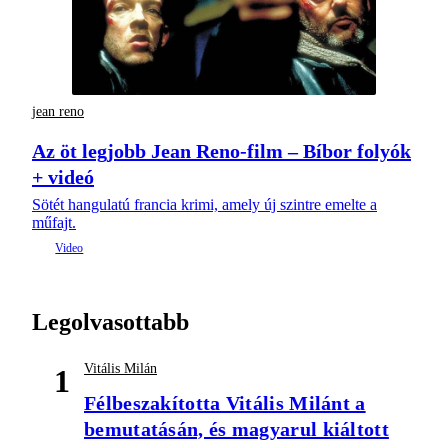
jean reno
Az öt legjobb Jean Reno-film – Bíbor folyók
+ videó
Sötét hangulatú francia krimi, amely új szintre emelte a
műfajt.
Legolvasottabb
Vitális Milán
1
Félbeszakította Vitális Milánt a
bemutatásán, és magyarul kiáltott