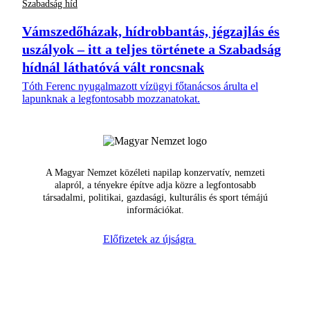
Szabadság híd
Vámszedőházak, hídrobbantás, jégzajlás és
uszályok – itt a teljes története a Szabadság
hídnál láthatóvá vált roncsnak
Tóth Ferenc nyugalmazott vízügyi főtanácsos árulta el
lapunknak a legfontosabb mozzanatokat.
A Magyar Nemzet közéleti napilap konzervatív, nemzeti
alapról, a tényekre építve adja közre a legfontosabb
társadalmi, politikai, gazdasági, kulturális és sport témájú
információkat.
Előfizetek az újságra