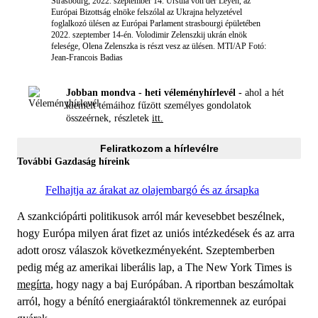
Strasbourg, 2022. szeptember 14. Ursula von der Leyen, az
Európai Bizottság elnöke felszólal az Ukrajna helyzetével
foglalkozó ülésen az Európai Parlament strasbourgi épületében
2022. szeptember 14-én. Volodimir Zelenszkij ukrán elnök
felesége, Olena Zelenszka is részt vesz az ülésen. MTI/AP
Fotó:
Jean-Francois Badias
Jobban mondva - heti véleményhírlevél -
ahol a hét
kiemelt témáihoz fűzött személyes gondolatok
összeérnek, részletek
itt.
Feliratkozom a hírlevélre
További Gazdaság híreink
Felhajtja az árakat az olajembargó és az ársapka
A szankciópárti politikusok arról már kevesebbet beszélnek,
hogy Európa milyen árat fizet az uniós intézkedések és az arra
adott orosz válaszok következményeként. Szeptemberben
pedig még az amerikai liberális lap, a The New York Times is
megírta
, hogy nagy a baj Európában. A riportban beszámoltak
arról, hogy a bénító energiaáraktól tönkremennek az európai