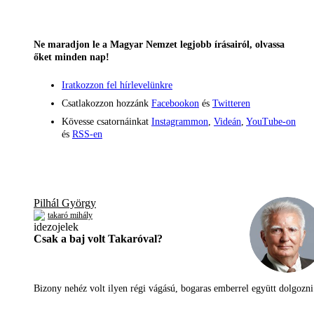
Ne maradjon le a Magyar Nemzet legjobb írásairól, olvassa
őket minden nap!
Iratkozzon fel hírlevelünkre
Csatlakozzon hozzánk
Facebookon
és
Twitteren
Kövesse csatornáinkat
Instagrammon
,
Videán
,
YouTube-on
és
RSS-en
Pilhál György
takaró mihály
Csak a baj volt Takaróval?
Bizony nehéz volt ilyen régi vágású, bogaras emberrel együtt dolgoz