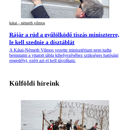
kátai - németh vilmos
Rájár a rúd a gyűlölködő tiszás miniszterre,
le kell szednie a dísztáblát
A Kátai-Németh Vilmos vezette minisztérium nem tudta
bemutatni a vitatott tábla kihelyezéséhez szükséges hatósági
engedélyt, ezért azt el kell távolítani.
Külföldi híreink