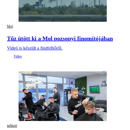
Mol
Tűz ütött ki a Mol pozsonyi finomítójában
Videó is készült a füstfelhőről.
infláció