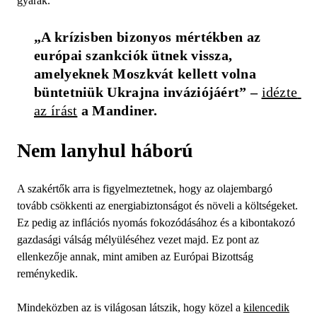
gyárak.
„A krízisben bizonyos mértékben az 
európai szankciók ütnek vissza, 
amelyeknek Moszkvát kellett volna 
büntetniük Ukrajna inváziójáért” – 
idézte 
az írást
 a Mandiner.
Nem lanyhul háború
A szakértők arra is figyelmeztetnek, hogy az olajembargó
tovább csökkenti az energiabiztonságot és növeli a költségeket.
Ez pedig az inflációs nyomás fokozódásához és a kibontakozó
gazdasági válság mélyüléséhez vezet majd. Ez pont az
ellenkezője annak, mint amiben az Európai Bizottság
reménykedik.
Mindeközben az is világosan látszik, hogy közel a
kilencedik