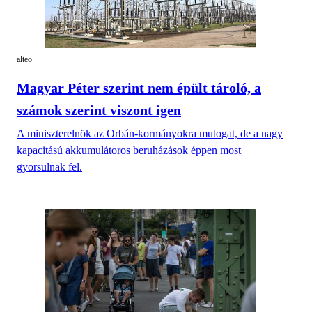
alteo
Magyar Péter szerint nem épült tároló, a
számok szerint viszont igen
A miniszterelnök az Orbán-kormányokra mutogat, de a nagy
kapacitású akkumulátoros beruházások éppen most
gyorsulnak fel.