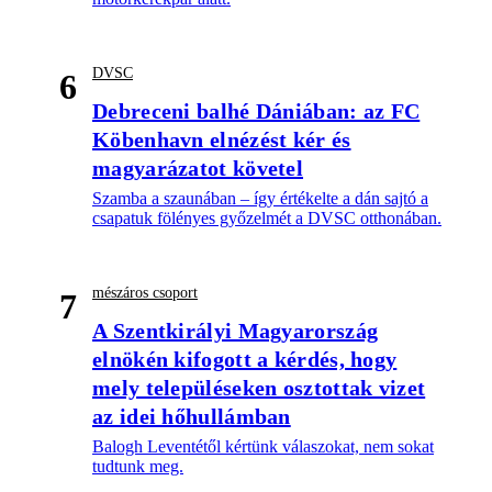
DVSC
6
Debreceni balhé Dániában: az FC
Köbenhavn elnézést kér és
magyarázatot követel
Szamba a szaunában – így értékelte a dán sajtó a
csapatuk fölényes győzelmét a DVSC otthonában.
mészáros csoport
7
A Szentkirályi Magyarország
elnökén kifogott a kérdés, hogy
mely településeken osztottak vizet
az idei hőhullámban
Balogh Leventétől kértünk válaszokat, nem sokat
tudtunk meg.