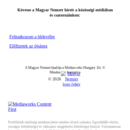
Kövesse a Magyar Nemzet híreit a közösségi médiában
és csatornáinkon:
Feliratkozom a hírlevélre
Előfizetek az újságra
A Magyar Nemzet kiadója a Mediaworks Hungary Zrt. ©
Minden jog fenntartva
© 2026
Portfóliónk minőségi tartalmat jelent minden olvasó számára. Egyedülálló elérést,
országos lefedettséget és változatos megjelenési lehetőséget biztosít. Folyamatosan