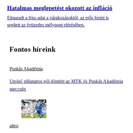
Hatalmas meglepetést okozott az infláció
Elmaradt a friss adat a várakozásoktól, az erős forint is
segített az évtizedes mélypont elérésében.
Fontos híreink
Puskás Akadémia
Utolsó pillanatos gól döntött az MTK és Puskás Akadémia
meccsén
alteo