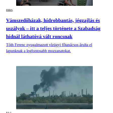
roncs
Vámszedőházak, hídrobbantás, jégzajlás és
uszályok – itt a teljes története a Szabadság
hídnál láthatóvá vált roncsnak
Tóth Ferenc nyugalmazott vízügyi főtanácsos árulta el
lapunknak a legfontosabb mozzanatokat.