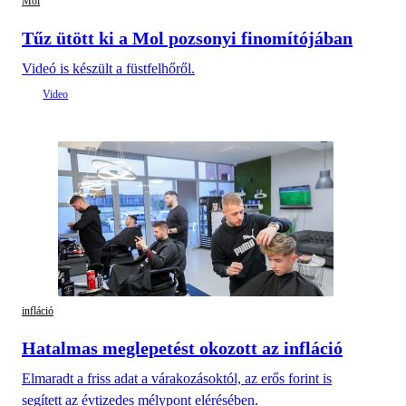
Mol
Tűz ütött ki a Mol pozsonyi finomítójában
Videó is készült a füstfelhőről.
infláció
Hatalmas meglepetést okozott az infláció
Elmaradt a friss adat a várakozásoktól, az erős forint is
segített az évtizedes mélypont elérésében.