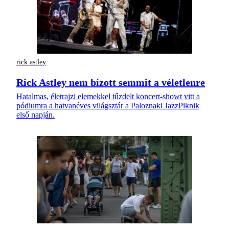
rick astley
Rick Astley nem bízott semmit a véletlenre
Hatalmas, életrajzi elemekkel tűzdelt koncert-showt vitt a
pódiumra a hatvanéves világsztár a Paloznaki JazzPiknik
első napján.