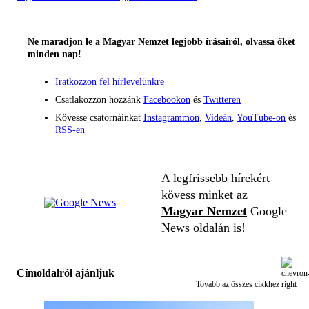
Ne maradjon le a Magyar Nemzet legjobb írásairól, olvassa őket
minden nap!
Iratkozzon fel hírlevelünkre
Csatlakozzon hozzánk
Facebookon
és
Twitteren
Kövesse csatornáinkat
Instagrammon
,
Videán
,
YouTube-on
és
RSS-en
A legfrissebb hírekért
kövess minket az
Magyar Nemzet
Google
News oldalán is!
Címoldalról ajánljuk
Tovább az összes cikkhez