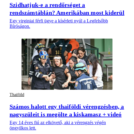
Szidhatjuk-e a rendőrséget a
rendszámtáblán? Amerikában most kiderül
Egy virginiai férfi ügye a kísérleti nyúl a Legfelsőbb
Bíróságon.
Thaiföld
Számos halott egy thaiföldi vérengzésben, a
nagyszüleit is megölte a kiskamasz + videó
Egy 14 éves fiú az elkövető, aki a vérengzés végén
öngyilkos lett.