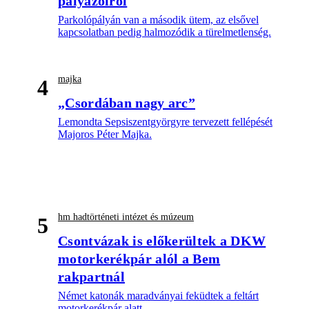
pályázóiról
Parkolópályán van a második ütem, az elsővel
kapcsolatban pedig halmozódik a türelmetlenség.
majka
4
„Csordában nagy arc”
Lemondta Sepsiszentgyörgyre tervezett fellépését
Majoros Péter Majka.
hm hadtörténeti intézet és múzeum
5
Csontvázak is előkerültek a DKW
motorkerékpár alól a Bem
rakpartnál
Német katonák maradványai feküdtek a feltárt
motorkerékpár alatt.