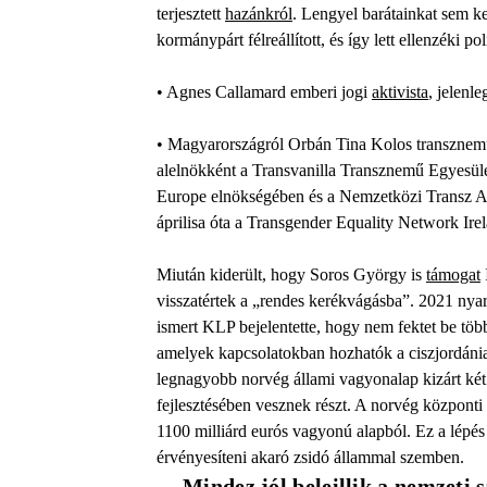
terjesztett
hazánkról
. Lengyel barátainkat sem ked
kormánypárt félreállított, és így lett ellenzéki pol
• Agnes Callamard emberi jogi
aktivista
, jelenl
• Magyarországról Orbán Tina Kolos transznem
alelnökként a Transvanilla Transznemű Egyesüle
Europe elnökségében és a Nemzetközi Transz Ala
áprilisa óta a Transgender Equality Network Ire
Miután kiderült, hogy Soros György is
támogat
visszatértek a „rendes kerékvágásba”. 2021 nyar
ismert KLP bejelentette, hogy nem fektet be tö
amelyek kapcsolatokban hozhatók a ciszjordánia
legnagyobb norvég állami vagyonalap kizárt két i
fejlesztésében vesznek részt. A norvég központi
1100 milliárd eurós vagyonú alapból. Ez a lépé
érvényesíteni akaró zsidó állammal szemben.
Mindez jól beleillik a nemzeti