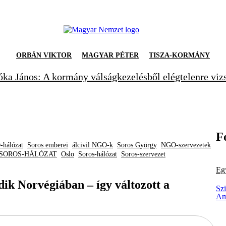
ORBÁN VIKTOR
MAGYAR PÉTER
TISZA-KORMÁNY
ka János: A kormány válságkezelésből elégtelenre viz
F
hálózat
Soros emberei
álcivil NGO-k
Soros György
NGO-szervezetek
 SOROS-HÁLÓZAT
Oslo
Soros-hálózat
Soros-szervezet
Eg
dik Norvégiában – így változott a
Sz
Am