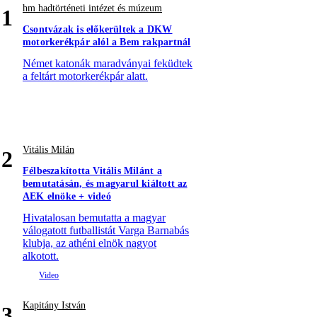
hm hadtörténeti intézet és múzeum
1
Csontvázak is előkerültek a DKW
motorkerékpár alól a Bem rakpartnál
Német katonák maradványai feküdtek
a feltárt motorkerékpár alatt.
Vitális Milán
2
Félbeszakította Vitális Milánt a
bemutatásán, és magyarul kiáltott az
AEK elnöke + videó
Hivatalosan bemutatta a magyar
válogatott futballistát Varga Barnabás
klubja, az athéni elnök nagyot
alkotott.
Kapitány István
3