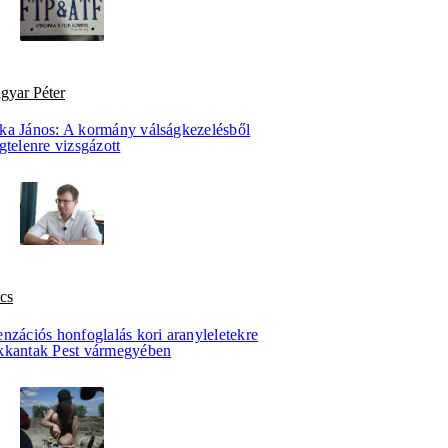
gyar Péter
ka János: A kormány válságkezelésből
gtelenre vizsgázott
cs
nzációs honfoglalás kori aranyleletekre
kkantak Pest vármegyében