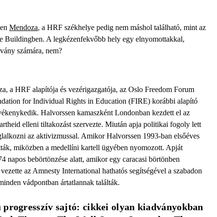
sen
Mendoza
, a HRF székhelye pedig nem máshol található, mint az
e Buildingben. A legkézenfekvőbb hely egy elnyomottakkal,
ítvány számára, nem?
a, a HRF alapítója és vezérigazgatója, az Oslo Freedom Forum
dation for Individual Rights in Education (FIRE) korábbi alapító
tevékenykedik. Halvorssen kamaszként Londonban kezdett el az
theid elleni tiltakozást szervezte. Miután apja politikai fogoly lett
glalkozni az aktivizmussal. Amikor Halvorssen 1993-ban elsőéves
atták, miközben a medellíni kartell ügyében nyomozott. Apját
 napos bebörtönzése alatt, amikor egy caracasi börtönben
 vezette az Amnesty International hathatós segítségével a szabadon
 minden vádpontban ártatlannak találták.
 progresszív sajtó: cikkei olyan kiadványokban 