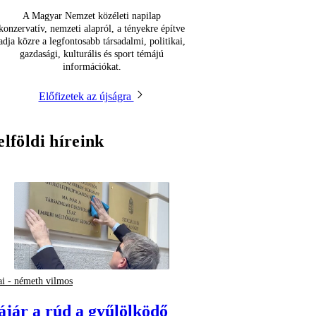
A Magyar Nemzet közéleti napilap
konzervatív, nemzeti alapról, a tényekre építve
adja közre a legfontosabb társadalmi, politikai,
gazdasági, kulturális és sport témájú
információkat.
Előfizetek az újságra
elföldi híreink
ai - németh vilmos
ájár a rúd a gyűlölködő