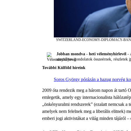
SWITZERLAND-ECONOMY-DIPLOMACY-BA
Jobban mondva - heti véleményhírlevél -
a
személyes gondolatok összeérnek, részletek
i
További Külföld híreink
Soros György pórázán a hazug norvég k
2009 óta rendezik meg a három napon át tartó
emlegetik, amely egy internacionalista hálózatép
„önkényuralmi rendszerek” (ezalatt nemcsak a té
amelyek nem felelnek meg a liberális elitnek) m
emberi jogi aktivistákat a világ minden tájáról 