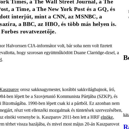
ork Times, a The Wall Street Journal, a The 
st, a Time, a The New York Post és a GQ, és 
adott interjút, mint a CNN, az MSNBC, a 
sazíra, a BBC, az HBO, és több más helyen is. 
 Forbes rovatvezetője.
or Halvorssen CIA-informátor volt, bár soha nem volt fizetett
vallotta, hogy szorosan együttműködött Duane Clarridge-dzsel, a
B
el
.
Kaszparov
orosz sakknagymester, korábbi sakkvilágbajnok, író,
1984-ben lépett be a Szovjetunió Kommunista Pártjába (SZKP), és
Bizottságába. 1990-ben lépett csak ki a pártból. Ez azonban nem
is megjárt, részt vett ellenzéki mozgalmak és tüntetések szervezésében,
kát
 az elnöki versenybe is. Kaszparov 2011-ben lett a HRF
elnöke
,
m térhet vissza hazájába, és mivel most május 20-án Kaszparovot
R