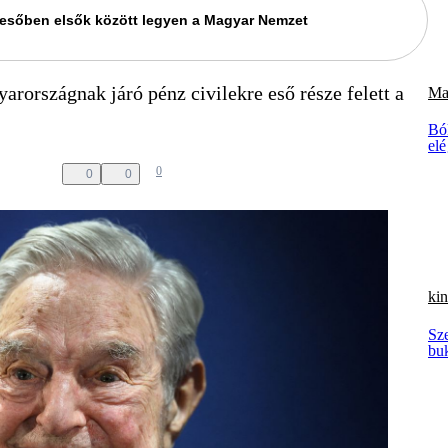
keresőben elsők között legyen a Magyar Nemzet
arországnak járó pénz civilekre eső része felett a
Ma
Bó
elé
0
0
0
kin
Sze
bu