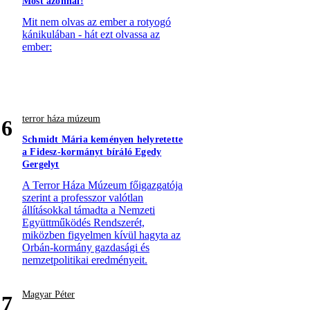
Most azonnal!
Mit nem olvas az ember a rotyogó
kánikulában - hát ezt olvassa az
ember:
terror háza múzeum
6
Schmidt Mária keményen helyretette
a Fidesz-kormányt bíráló Egedy
Gergelyt
A Terror Háza Múzeum főigazgatója
szerint a professzor valótlan
állításokkal támadta a Nemzeti
Együttműködés Rendszerét,
miközben figyelmen kívül hagyta az
Orbán-kormány gazdasági és
nemzetpolitikai eredményeit.
Magyar Péter
7