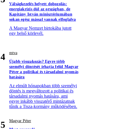
Válságkezelés helyett dobozolás:
energiakrízis dúl az országban, de
Kapitány István minisztériumában
sokan egész mással vannak elfoglalva
A Magyar Nemzet birtokába jutott
egy belső körlevél.
mtva
4
Újabb visszakozás? Egyre több
személyi döntését írhatja felül Magyar
Péter a politikai és társadalmi nyomás
hatására
Az elmúlt hónapokban több személyi
döntés is megváltozott a politikai és
társadalmi nyomás hatására, ami
egyre inkább visszatérő mintázatnak
tűnik a Tisza-kormány működésében.
Magyar Péter
5