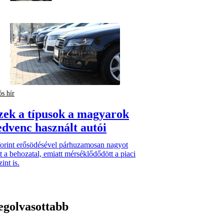
ós hír
zek a típusok a magyarok
edvenc használt autói
forint erősödésével párhuzamosan nagyot
t a behozatal, emiatt mérséklődődött a piaci
zint is.
egolvasottabb