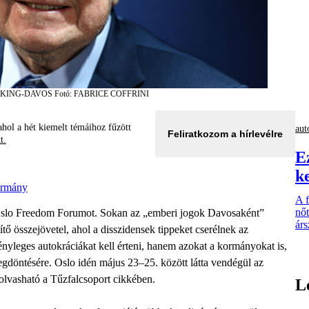
NKING-DAVOS
Fotó: FABRICE COFFRINI
hol a hét kiemelt témáihoz fűzött
aut
Feliratkozom a hírlevélre
tt.
E
k
ormány
A 
nőt
 Oslo Freedom Forumot. Sokan az „emberi jogok Davosaként”
árs
ítő összejövetel, ahol a disszidensek tippeket cserélnek az
nyleges autokráciákat kell érteni, hanem azokat a kormányokat is,
egdöntésére. Oslo idén május 23–25. között látta vendégül az
– olvasható a Tűzfalcsoport cikkében.
L