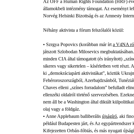
Az OFF a Human Rights Foundation (HRF) évent
államokbeli intézmény támogat. Az eseményt le
Norvég Helsinki Bizottság és az Amnesty Inter
Néhány aktivista a fórum felszólalói közül:
• Szrgya Popovics (korábban már írt
a V4NA ró
játszott Szlobodan Milosevics megbuktatásában.
minden CIA által támogatott (és irányított) „szí
sikeres vagy sikertelen – kísérletben vett részt
ki „demokráciapárti aktivistákat”, köztük Ukra
Fehéroroszországból, Azerbajdzsánból, Tunéziáb
Chaves elleni „színes forradalom” befulladt elin
ellenzéki oldalról történő szervezésében. Ezek
nem áll be a Washington által diktált külpoliti
olaj vagy a földgáz.
• Anne Applebaum balliberális
újságíró
, aki fin
például Budapesten járt, és Az egypártrendszer 
Kifejezetten Orbán-fóbiás, és más nyugati újság