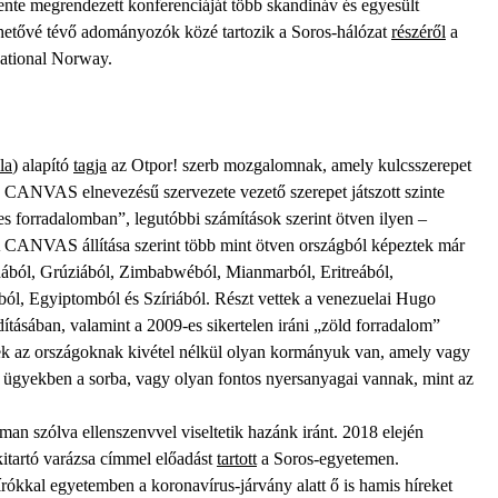
e megrendezett konferenciáját több skandináv és egyesült
hetővé tévő adományozók közé tartozik a Soros-hálózat
részéről
a
national Norway.
la
) alapító
tagja
az Otpor! szerb mozgalomnak, amely kulcsszerepet
 CANVAS elnevezésű szervezete vezető szerepet játszott szinte
nes forradalomban”, legutóbbi számítások szerint ötven ilyen –
. A CANVAS állítása szerint több mint ötven országból képeztek már
jnából, Grúziából, Zimbabwéból, Mianmarból, Eritreából,
ól, Egyiptomból és Szíriából. Részt vettek a venezuelai Hugo
dításában, valamint a 2009-es sikertelen iráni „zöld forradalom”
nek az országoknak kivétel nélkül olyan kormányuk van, amely vagy
kai ügyekben a sorba, vagy olyan fontos nyersanyagai vannak, mint az
oman szólva ellenszenvvel viseltetik hazánk iránt. 2018 elején
kitartó varázsa címmel előadást
tartott
a Soros-egyetemen.
írókkal egyetemben a koronavírus-járvány alatt ő is hamis híreket