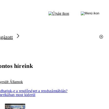
sgázott
ontos híreink
yesült Államok
idhatjuk-e a rendőrséget a rendszámtáblán?
erikában most kiderül