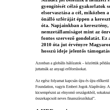
gyengítését célzó gyakorlatok 
elsorvasztása a cél, miközben a 
önálló szféráját éppen a kereszt
óta. Napjainkban a keresztény,
nemzetállamiságot mint az önre
fontos szervező gondolatát. Ez
2010 óta jut érvényre Magyarors
hosszú ideje jelentős támogatást
Azonban a globális hálózatok – közöttük példáu
juttatnák az anyagi erőforrásokat.
Az egész folyamat kapcsán újra és újra előkerü
Foundation, vagyis Emberi Jogok Alapítvány. A 
kicsempészni az elnyomó országokból, sokaknak 
összekapcsolt neves finanszírozókkal”.