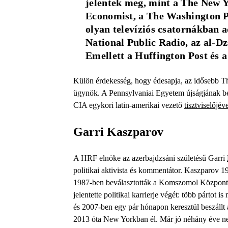
jelentek meg, mint a The New Y
Economist, a The Washington Po
olyan televíziós csatornákban 
National Public Radio, az al-Dz
Emellett a Huffington Post és a
Külön érdekesség, hogy édesapja, az idősebb Th
ügynök. A Pennsylvaniai Egyetem újságjának be
CIA egykori latin-amerikai vezető
tisztviselőjév
Garri Kaszparov
A HRF elnöke az azerbajdzsáni születésű Garri
politikai aktivista és kommentátor. Kaszparov 
1987-ben beválasztották a Komszomol Központi 
jelentette politikai karrierje végét: több pártot 
és 2007-ben egy pár hónapon keresztül beszállt
2013 óta New Yorkban él. Már jó néhány éve ne