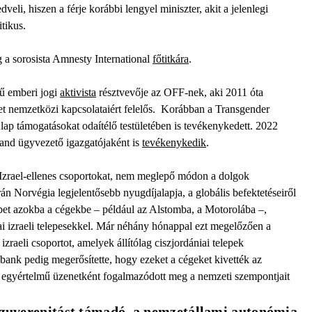
veli, hiszen a férje korábbi lengyel miniszter, akit a jelenlegi
itikus.
eg a sorosista Amnesty International
főtitkára
.
ű emberi jogi
aktivista
résztvevője az OFF-nek, aki 2011 óta
t nemzetközi kapcsolataiért felelős. Korábban a Transgender
p támogatásokat odaítélő testületében is tevékenykedett. 2022
land ügyvezető igazgatójaként is
tevékenykedik
.
Izrael-ellenes csoportokat, nem meglepő módon a dolgok
án Norvégia legjelentősebb nyugdíjalapja, a globális befektetéseiről
bbet azokba a cégekbe – például az Alstomba, a Motorolába –,
i izraeli telepesekkel. Már néhány hónappal ezt megelőzően a
zraeli csoportot, amelyek állítólag ciszjordániai telepek
 bank pedig megerősítette, hogy ezeket a cégeket kivették az
s egyértelmű üzenetként fogalmazódott meg a nemzeti szempontjait
 szuverenitást támadó, a nemzetállami autonómia 