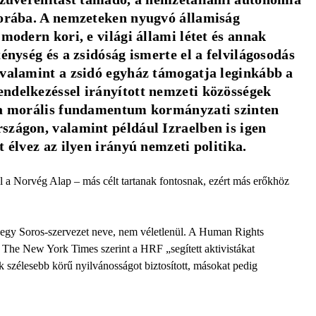
sorába. A nemzeteken nyugvó államiság 
modern kori, e világi állami létet és annak 
énység és a zsidóság ismerte el a felvilágosodás 
 valamint a zsidó egyház támogatja leginkább a 
ndelkezéssel irányított nemzeti közösségek 
 a morális fundamentum kormányzati szinten 
zágon, valamint például Izraelben is igen 
 élvez az ilyen irányú nemzeti politika.
l a Norvég Alap – más célt tartanak fontosnak, ezért más erőkhöz
l egy Soros-szervezet neve, nem véletlenül. A Human Rights
The New York Times szerint a HRF „segített aktivistákat
szélesebb körű nyilvánosságot biztosított, másokat pedig