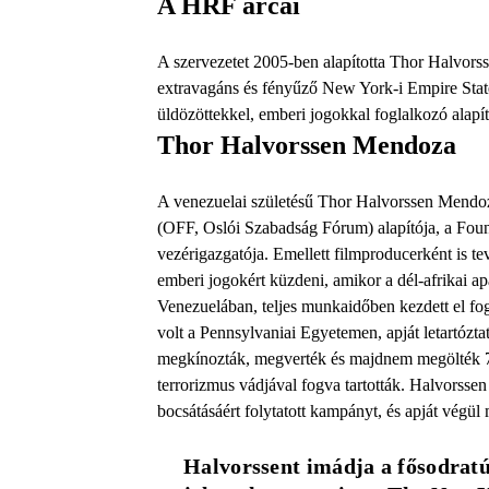
A HRF arcai
A szervezetet 2005-ben alapította Thor Halvors
extravagáns és fényűző New York-i Empire Stat
üldözöttekkel, emberi jogokkal foglalkozó alap
Thor Halvorssen Mendoza
A venezuelai születésű Thor Halvorssen Mendoz
(OFF, Oslói Szabadság Fórum) alapítója, a Foun
vezérigazgatója. Emellett filmproducerként is 
emberi jogokért küzdeni, amikor a dél-afrikai apar
Venezuelában, teljes munkaidőben kezdett el fo
volt a Pennsylvaniai Egyetemen, apját letartózt
megkínozták, megverték és majdnem megölték 74
terrorizmus vádjával fogva tartották. Halvorssen
bocsátásáért folytatott kampányt, és apját végül
Halvorssent imádja a fősodratú