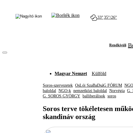
33°
35°/26°
Bó
Rendkívüli
Magyar Nemzet
Külföld
Soros-szervezetek
OsLói SzaBaDsáG FÓRUM
NGO-
baloldal
NGO-k
nemzetközi baloldal
Norvégia
G.
G. SOROS GYÖRGY
balliberálisok
soros
Soros terve tökéletesen műkö
skandináv ország