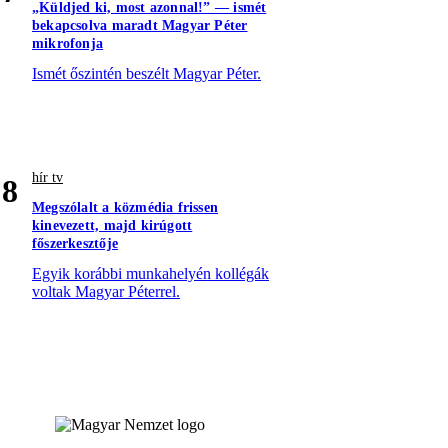
„Küldjed ki, most azonnal!” — ismét
bekapcsolva maradt Magyar Péter
mikrofonja
Ismét őszintén beszélt Magyar Péter.
hír tv
8
Megszólalt a közmédia frissen
kinevezett, majd kirúgott
főszerkesztője
Egyik korábbi munkahelyén kollégák
voltak Magyar Péterrel.