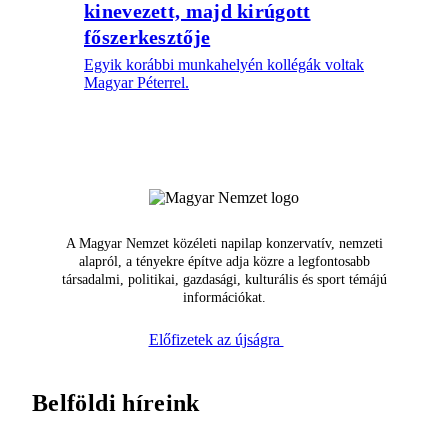
kinevezett, majd kirúgott
főszerkesztője
Egyik korábbi munkahelyén kollégák voltak
Magyar Péterrel.
A Magyar Nemzet közéleti napilap konzervatív, nemzeti
alapról, a tényekre építve adja közre a legfontosabb
társadalmi, politikai, gazdasági, kulturális és sport témájú
információkat.
Előfizetek az újságra
Belföldi híreink