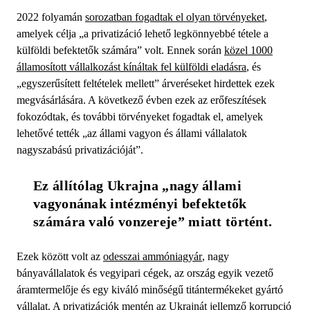
2022 folyamán
sorozatban fogadtak el olyan törvényeket
,
amelyek célja „a privatizáció lehető legkönnyebbé tétele a
külföldi befektetők számára” volt. Ennek során
közel 1000
államosított vállalkozást kínáltak fel külföldi eladásra
, és
„egyszerűsített feltételek mellett” árveréseket hirdettek ezek
megvásárlására. A következő évben ezek az erőfeszítések
fokozódtak, és további törvényeket fogadtak el, amelyek
lehetővé tették „az állami vagyon és állami vállalatok
nagyszabású privatizációját”.
Ez állítólag Ukrajna „nagy állami 
vagyonának intézményi befektetők 
számára való vonzereje” miatt történt.
Ezek között volt az
odesszai ammóniagyár
, nagy
bányavállalatok és vegyipari cégek, az ország egyik vezető
áramtermelője és egy kiváló minőségű titántermékeket gyártó
vállalat. A privatizációk mentén az
Ukrajnát jellemző korrupció