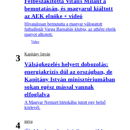
Félbeszakította Vitális Milánt a
bemutatásán, és magyarul kiáltott
az AEK elnöke + videó
Hivatalosan bemutatta a magyar válogatott
futballistát Varga Barnabás klubja, az athéni elnök
nagyot alkotott.
Kapitány István
3
Válságkezelés helyett dobozolás:
energiakrízis dúl az országban, de
Kapitány István minisztériumában
sokan egész mással vannak
elfoglalva
A Magyar Nemzet birtokába jutott egy belső
körlevél.
mtva
4