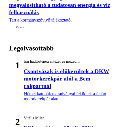
megvalósítható a tudatosan energia és víz
felhasználás
Tart a kormányszóvivő tájékoztató.
Legolvasottabb
hm hadtörténeti intézet és múzeum
1
Csontvázak is előkerültek a DKW
motorkerékpár alól a Bem
rakpartnál
Német katonák maradványai feküdtek a feltárt
motorkerékpár alatt.
Vitális Milán
2