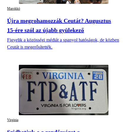
Marokkó
Újra megrohamozzák Ceutát? Augusztus
15-ére szól az újabb gyülekező
Figyelik a közösségi médiát a spanyol hatóságok, de közben
Ceutát is megerősítették.
Virginia
Szidhatjuk-e a rendőrséget a