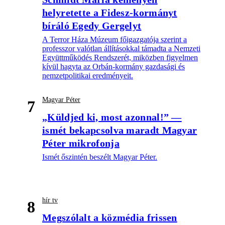
helyretette a Fidesz-kormányt
bíráló Egedy Gergelyt
A Terror Háza Múzeum főigazgatója szerint a
professzor valótlan állításokkal támadta a Nemzeti
Együttműködés Rendszerét, miközben figyelmen
kívül hagyta az Orbán-kormány gazdasági és
nemzetpolitikai eredményeit.
Magyar Péter
7
„Küldjed ki, most azonnal!” —
ismét bekapcsolva maradt Magyar
Péter mikrofonja
Ismét őszintén beszélt Magyar Péter.
hír tv
8
Megszólalt a közmédia frissen