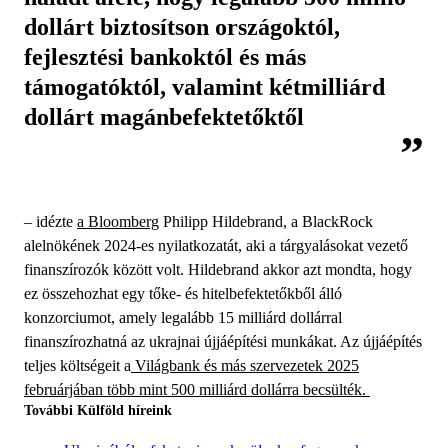
dollárt biztosítson országoktól,
fejlesztési bankoktól és más
támogatóktól, valamint kétmilliárd
dollárt magánbefektetőktől
– idézte
a Bloomberg
Philipp Hildebrand, a BlackRock
alelnökének 2024-es nyilatkozatát, aki a tárgyalásokat vezető
finanszírozók között volt. Hildebrand akkor azt mondta, hogy
ez összehozhat egy tőke- és hitelbefektetőkből álló
konzorciumot, amely legalább 15 milliárd dollárral
finanszírozhatná az ukrajnai újjáépítési munkákat. Az újjáépítés
teljes költségeit a
Világbank és más szervezetek 2025
februárjában több mint 500 milliárd dollárra becsülték.
További Külföld híreink