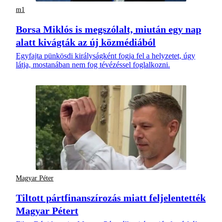
m1
Borsa Miklós is megszólalt, miután egy nap
alatt kivágták az új közmédiából
Egyfajta pünkösdi királyságként fogja fel a helyzetet, úgy
látja, mostanában nem fog tévézéssel foglalkozni.
Magyar Péter
Tiltott pártfinanszírozás miatt feljelentették
Magyar Pétert