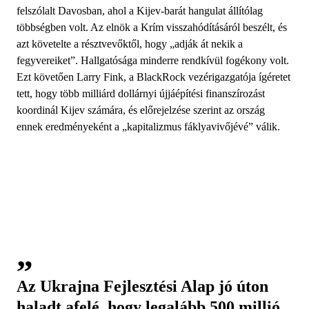
felszólalt Davosban, ahol a Kijev-barát hangulat állítólag
többségben volt. Az elnök a Krím visszahódításáról beszélt, és
azt követelte a résztvevőktől, hogy „adják át nekik a
fegyvereiket”. Hallgatósága minderre rendkívül fogékony volt.
Ezt követően Larry Fink, a BlackRock vezérigazgatója ígéretet
tett, hogy több milliárd dollárnyi újjáépítési finanszírozást
koordinál Kijev számára, és előrejelzése szerint az ország
ennek eredményeként a „kapitalizmus fáklyavivőjévé” válik.
Az Ukrajna Fejlesztési Alap jó úton
haladt afelé, hogy legalább 500 millió