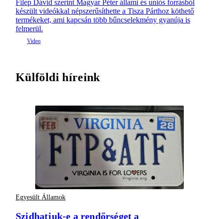
Filep Dávid szerint Magyar Péter állami és uniós forrásból
készült videókkal népszerűsíthette a Tisza Párthoz köthető
termékeket, ami kapcsán több bűncselekmény gyanúja is
felmerül.
Külföldi híreink
Egyesült Államok
Szidhatjuk-e a rendőrséget a