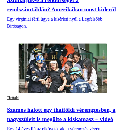
rendszámtáblán? Amerikában most kiderül
Egy virginiai férfi ügye a kísérleti nyúl a Legfelsőbb
Bíróságon.
Thaiföld
Számos halott egy thaiföldi vérengzésben, a
nagyszüleit is megölte a kiskamasz + videó
Egy 14 éves fiú az elkövető, aki a vérengzés végén