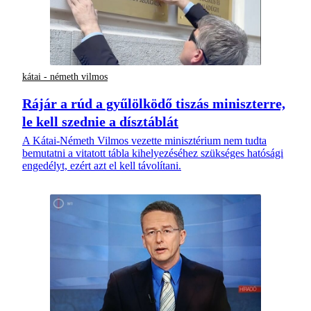
kátai - németh vilmos
Rájár a rúd a gyűlölködő tiszás miniszterre,
le kell szednie a dísztáblát
A Kátai-Németh Vilmos vezette minisztérium nem tudta
bemutatni a vitatott tábla kihelyezéséhez szükséges hatósági
engedélyt, ezért azt el kell távolítani.