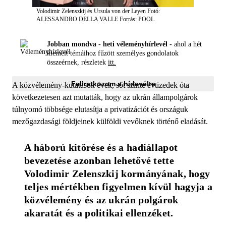
Volodimir Zelenszkij és Ursula von der Leyen
Fotó:
ALESSANDRO DELLA VALLE
Forrás: POOL
Jobban mondva - heti véleményhírlevél -
ahol a hét
kiemelt témáihoz fűzött személyes gondolatok
összeérnek, részletek
itt.
Feliratkozom a hírlevélre
A közvélemény-kutatások évek, sőt szinte évtizedek óta
következetesen azt mutatták, hogy az ukrán állampolgárok
túlnyomó többsége elutasítja a privatizációt és országuk
mezőgazdasági földjeinek külföldi vevőknek történő eladását.
A háború kitörése és a hadiállapot 
bevezetése azonban lehetővé tette 
Volodimir Zelenszkij kormányának, hogy 
teljes mértékben figyelmen kívül hagyja a 
közvélemény és az ukrán polgárok 
akaratát és a politikai ellenzéket. 