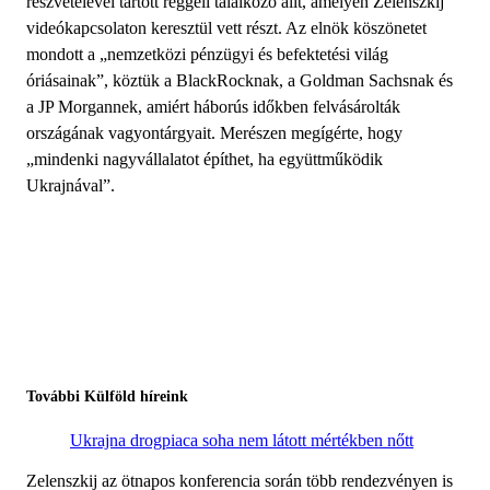
részvételével tartott reggeli találkozó állt, amelyen Zelenszkij
videókapcsolaton keresztül vett részt. Az elnök köszönetet
mondott a „nemzetközi pénzügyi és befektetési világ
óriásainak”, köztük a BlackRocknak, a Goldman Sachsnak és
a JP Morgannek, amiért háborús időkben felvásárolták
országának vagyontárgyait. Merészen megígérte, hogy
„mindenki nagyvállalatot építhet, ha együttműködik
Ukrajnával”.
További Külföld híreink
Ukrajna drogpiaca soha nem látott mértékben nőtt
Zelenszkij az ötnapos konferencia során több rendezvényen is