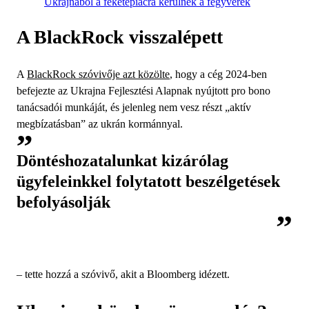
Ukrajnából a feketepiacra kerülnek a fegyverek
A BlackRock visszalépett
A
BlackRock szóvivője azt közölte
, hogy a cég 2024-ben
befejezte az Ukrajna Fejlesztési Alapnak nyújtott pro bono
tanácsadói munkáját, és jelenleg nem vesz részt „aktív
megbízatásban” az ukrán kormánnyal.
Döntéshozatalunkat kizárólag
ügyfeleinkkel folytatott beszélgetések
befolyásolják
– tette hozzá a szóvivő, akit a Bloomberg idézett.