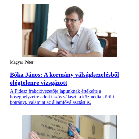
Magyar Péter
Bóka János: A kormány válságkezelésből
elégtelenre vizsgázott
A Fidesz frakcióvezetője lapunknak értékelte a
hőséghelyzetre adott tiszás választ, a közmédia körüli
botrányt, valamint az államfőválasztást is.