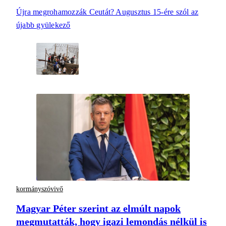
Újra megrohamozzák Ceutát? Augusztus 15-ére szól az
újabb gyülekező
kormányszóvivő
Magyar Péter szerint az elmúlt napok
megmutatták, hogy igazi lemondás nélkül is