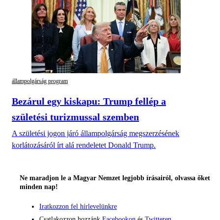
állampolgárság program
Bezárul egy kiskapu: Trump fellép a
születési turizmussal szemben
A születési jogon járó állampolgárság megszerzésének
korlátozásáról írt alá rendeletet Donald Trump.
Ne maradjon le a Magyar Nemzet legjobb írásairól, olvassa őket
minden nap!
Iratkozzon fel hírlevelünkre
Csatlakozzon hozzánk
Facebookon
és
Twitteren