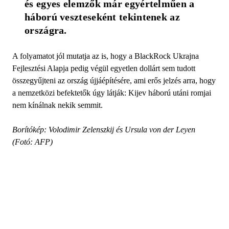
és egyes elemzők már egyértelműen a 
háború veszteseként tekintenek az 
országra.
A folyamatot jól mutatja az is, hogy a BlackRock Ukrajna
Fejlesztési Alapja pedig végül egyetlen dollárt sem tudott
összegyűjteni az ország újjáépítésére, ami erős jelzés arra, hogy
a nemzetközi befektetők úgy látják: Kijev háború utáni romjai
nem kínálnak nekik semmit.
Borítókép: Volodimir Zelenszkij és Ursula von der Leyen
(Fotó: AFP)