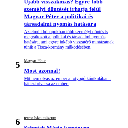
Újabb visszakozás? Egyre több
személyi döntését írhatja felül
Magyar Péter a politikai és
társadalmi nyomás hatására
Az elmúlt hónapokban több személyi döntés is
megváltozott a politikai és társadalmi nyomás
hatására, ami egyre inkább visszatérő mintázatnak
tűnik a Tisza-kormány működésében.
Magyar Péter
5
Most azonnal!
Mit nem olvas az ember a rotyogó kánikulában -
hát ezt olvassa az ember:
terror háza múzeum
6
Schmidt Mária keményen