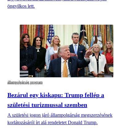
öngyilkos lett.
állampolgárság program
Bezárul egy kiskapu: Trump fellép a
születési turizmussal szemben
A születési jogon járó állampolgárság megszerzésének
korlátozásáról írt alá rendeletet Donald Trump.