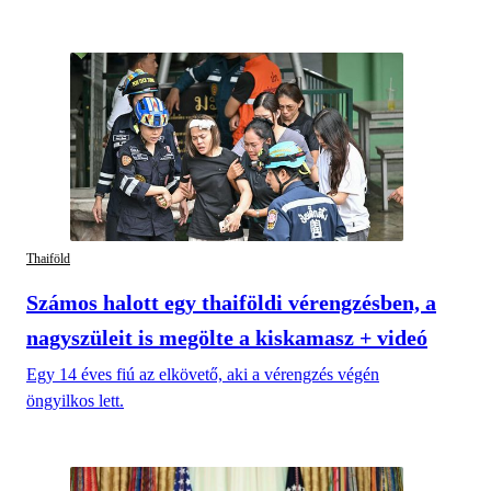
Thaiföld
Számos halott egy thaiföldi vérengzésben, a
nagyszüleit is megölte a kiskamasz + videó
Egy 14 éves fiú az elkövető, aki a vérengzés végén
öngyilkos lett.