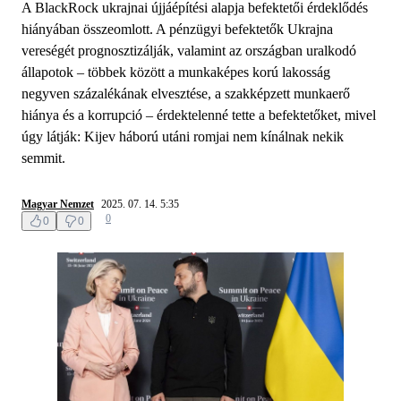
A BlackRock ukrajnai újjáépítési alapja befektetői érdeklődés
hiányában összeomlott. A pénzügyi befektetők Ukrajna
vereségét prognosztizálják, valamint az országban uralkodó
állapotok – többek között a munkaképes korú lakosság
negyven százalékának elvesztése, a szakképzett munkaerő
hiánya és a korrupció – érdektelenné tette a befektetőket, mivel
úgy látják: Kijev háború utáni romjai nem kínálnak nekik
semmit.
Magyar Nemzet
2025. 07. 14. 5:35
0
0
0