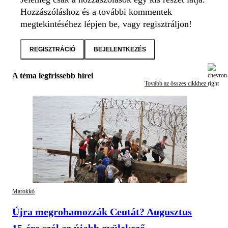
Hozzászóláshoz és a további kommentek
megtekintéséhez lépjen be, vagy regisztráljon!
REGISZTRÁCIÓ
BEJELENTKEZÉS
A téma legfrissebb hírei
Tovább az összes cikkhez
Marokkó
Újra megrohamozzák Ceutát? Augusztus