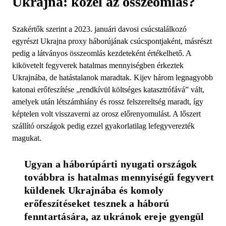
Ukrajna: közel az összeomlás?
Szakértők szerint a 2023. januári davosi csúcstalálkozó
egyrészt Ukrajna proxy háborújának csúcspontjaként, másrészt
pedig a látványos összeomlás kezdeteként értékelhető. A
kikövetelt fegyverek hatalmas mennyiségben érkeztek
Ukrajnába, de hatástalanok maradtak. Kijev három legnagyobb
katonai erőfeszítése „rendkívül költséges katasztrófává” vált,
amelyek után létszámhiány és rossz felszereltség maradt, így
képtelen volt visszaverni az orosz előrenyomulást. A lőszert
szállító országok pedig ezzel gyakorlatilag lefegyverezték
magukat.
Ugyan a háborúpárti nyugati országok 
továbbra is hatalmas mennyiségű fegyvert 
küldenek Ukrajnába és komoly 
erőfeszítéseket tesznek a háború 
fenntartására, az ukránok ereje gyengül 