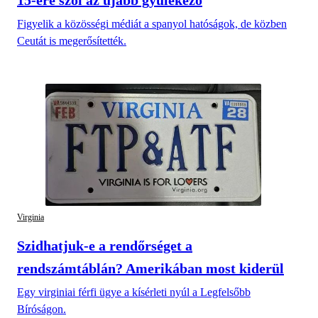
15-ére szól az újabb gyülekező
Figyelik a közösségi médiát a spanyol hatóságok, de közben
Ceutát is megerősítették.
Virginia
Szidhatjuk-e a rendőrséget a
rendszámtáblán? Amerikában most kiderül
Egy virginiai férfi ügye a kísérleti nyúl a Legfelsőbb
Bíróságon.