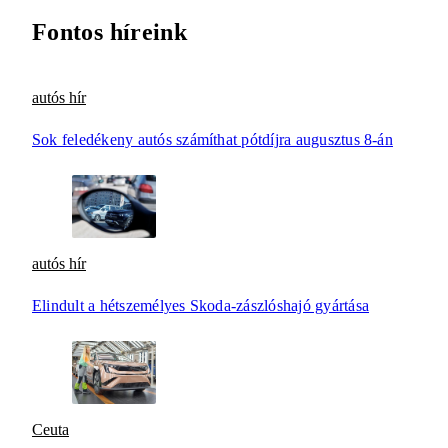
Fontos híreink
autós hír
Sok feledékeny autós számíthat pótdíjra augusztus 8-án
autós hír
Elindult a hétszemélyes Skoda-zászlóshajó gyártása
Ceuta