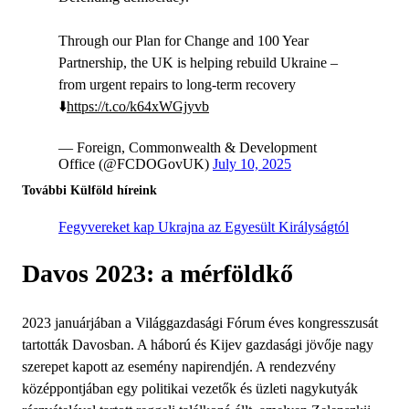
Through our Plan for Change and 100 Year
Partnership, the UK is helping rebuild Ukraine –
from urgent repairs to long-term recovery
⬇️️
https://t.co/k64xWGjyvb
— Foreign, Commonwealth & Development
Office (@FCDOGovUK)
July 10, 2025
További Külföld híreink
Fegyvereket kap Ukrajna az Egyesült Királyságtól
Davos 2023: a mérföldkő
2023 januárjában a Világgazdasági Fórum éves kongresszusát
tartották Davosban. A háború és Kijev gazdasági jövője nagy
szerepet kapott az esemény napirendjén. A rendezvény
középpontjában egy politikai vezetők és üzleti nagykutyák