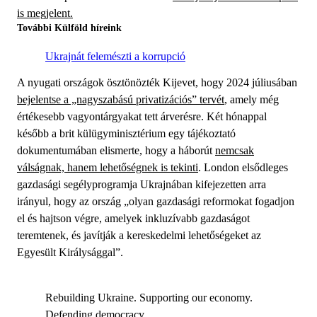
is megjelent.
További Külföld híreink
Ukrajnát felemészti a korrupció
A nyugati országok ösztönözték Kijevet, hogy 2024 júliusában
bejelentse a „nagyszabású privatizációs” tervét
, amely még
értékesebb vagyontárgyakat tett árverésre. Két hónappal
később a brit külügyminisztérium egy tájékoztató
dokumentumában elismerte, hogy a háborút
nemcsak
válságnak, hanem lehetőségnek is tekinti
. London elsődleges
gazdasági segélyprogramja Ukrajnában kifejezetten arra
irányul, hogy az ország „olyan gazdasági reformokat fogadjon
el és hajtson végre, amelyek inkluzívabb gazdaságot
teremtenek, és javítják a kereskedelmi lehetőségeket az
Egyesült Királysággal”.
Rebuilding Ukraine. Supporting our economy.
Defending democracy.