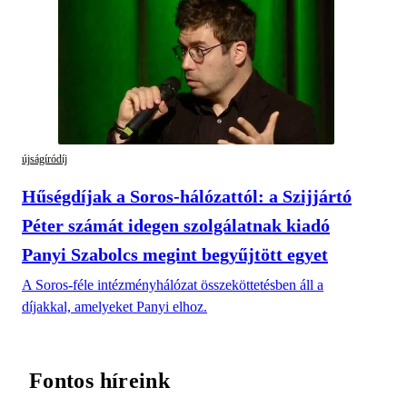
újságíródíj
Hűségdíjak a Soros-hálózattól: a Szijjártó
Péter számát idegen szolgálatnak kiadó
Panyi Szabolcs megint begyűjtött egyet
A Soros-féle intézményhálózat összeköttetésben áll a
díjakkal, amelyeket Panyi elhoz.
Fontos híreink