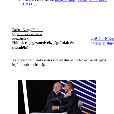
Kövesse csatornáinkat
Instagrammon
,
Videán
,
YouTube-on
és
RSS-en
Brém-Nagy Ferenc
krasznahorkai lászló
Hódok és jegesmedvék, jégtáblák és
uszadékfa
Az irodalomról szóló széles vita lehetne az utolsó évtizedek egyik
legfontosabb polémiája.