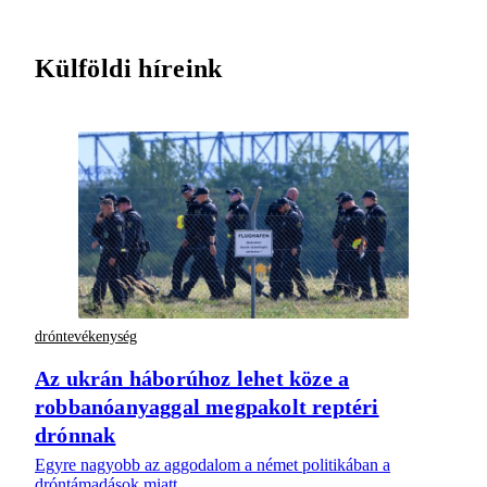
Külföldi híreink
dróntevékenység
Az ukrán háborúhoz lehet köze a
robbanóanyaggal megpakolt reptéri
drónnak
Egyre nagyobb az aggodalom a német politikában a
dróntámadások miatt.