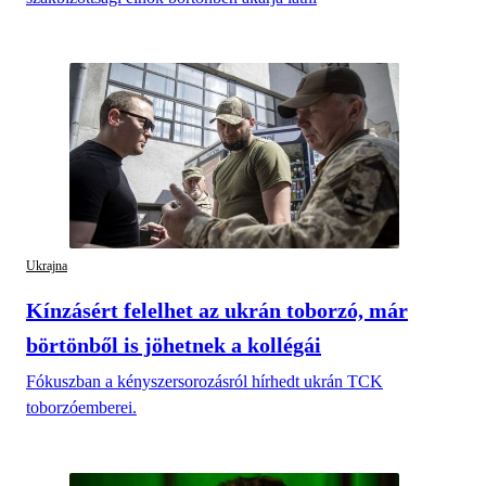
Ukrajna
Kínzásért felelhet az ukrán toborzó, már
börtönből is jöhetnek a kollégái
Fókuszban a kényszersorozásról hírhedt ukrán TCK
toborzóemberei.