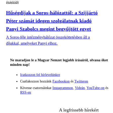
újságíródíj
Hűségdíjak a Soros-hálózattól: a Szijjártó
Péter számát idegen szolgálatnak kiadó
Panyi Szabolcs megint begyűjtött egyet
A Soros-féle intézményhálózat összeköttetésben áll a
díjakkal, amelyeket Panyi elhoz.
Ne maradjon le a Magyar Nemzet legjobb írásairól, olvassa őket
minden nap!
Iratkozzon fel hírlevelünkre
Csatlakozzon hozzánk
Facebookon
és
Twitteren
Kövesse csatornáinkat
Instagrammon
,
Videán
,
YouTube-on
és
RSS-en
A legfrissebb hírekért