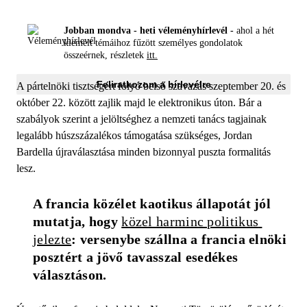
Jobban mondva - heti véleményhírlevél -
ahol a hét
kiemelt témáihoz fűzött személyes gondolatok
összeérnek, részletek
itt.
Feliratkozom a hírlevélre
A pártelnöki tisztségért folyó belső szavazás szeptember 20. és
október 22. között zajlik majd le elektronikus úton. Bár a
szabályok szerint a jelöltséghez a nemzeti tanács tagjainak
legalább húszszázalékos támogatása szükséges, Jordan
Bardella újraválasztása minden bizonnyal puszta formalitás
lesz.
A francia közélet kaotikus állapotát jól 
mutatja, hogy 
közel harminc politikus 
jelezte
: versenybe szállna a francia elnöki 
posztért a jövő tavasszal esedékes 
választáson. 