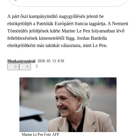
A párt őszi kampányindító nagygyűlésén jelenti be
elnökjelöltjét a Patrióták Európáért francia tagpártja. A Nemzeti
Tömörülés jelöltjének kiléte Marine Le Pen folyamatban lévő
fellebbezésének kimenetelétől függ. Jordan Bardella
elnökjelöltként más taktikát választana, mint Le Pen.
Munkatársunktól
2026. 05. 13. 8:50
0
0
0
Marine Le Pen
Fotó: AFP