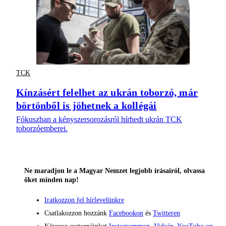
TCK
Kínzásért felelhet az ukrán toborzó, már
börtönből is jöhetnek a kollégái
Fókuszban a kényszersorozásról hírhedt ukrán TCK
toborzóemberei.
Ne maradjon le a Magyar Nemzet legjobb írásairól, olvassa
őket minden nap!
Iratkozzon fel hírlevelünkre
Csatlakozzon hozzánk
Facebookon
és
Twitteren