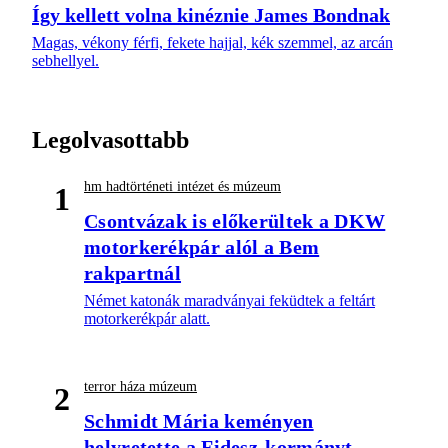
Így kellett volna kinéznie James Bondnak
Magas, vékony férfi, fekete hajjal, kék szemmel, az arcán
sebhellyel.
Legolvasottabb
hm hadtörténeti intézet és múzeum
1
Csontvázak is előkerültek a DKW
motorkerékpár alól a Bem
rakpartnál
Német katonák maradványai feküdtek a feltárt
motorkerékpár alatt.
terror háza múzeum
2
Schmidt Mária keményen
helyretette a Fidesz-kormányt