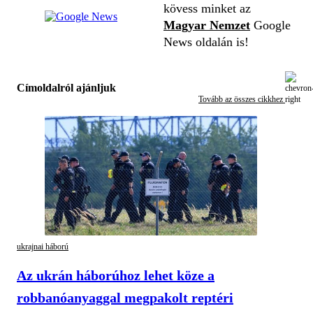
kövess minket az
Magyar Nemzet
Google
News oldalán is!
Címoldalról ajánljuk
Tovább az összes cikkhez
ukrajnai háború
Az ukrán háborúhoz lehet köze a
robbanóanyaggal megpakolt reptéri