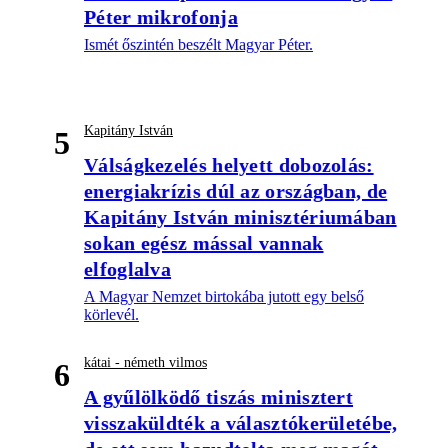
Péter mikrofonja
Ismét őszintén beszélt Magyar Péter.
Kapitány István
5
Válságkezelés helyett dobozolás:
energiakrízis dúl az országban, de
Kapitány István minisztériumában
sokan egész mással vannak
elfoglalva
A Magyar Nemzet birtokába jutott egy belső
körlevél.
kátai - németh vilmos
6
A gyűlölködő tiszás minisztert
visszaküldték a választókerületébe,