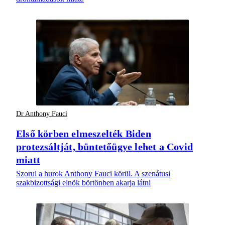
Dr Anthony Fauci
Első körben elmeszelték Biden
protezsáltját, büntetőügye lehet a Covid
miatt
Szorul a hurok Anthony Fauci körül. A szenátusi
szakbizottsági elnök börtönben akarja látni