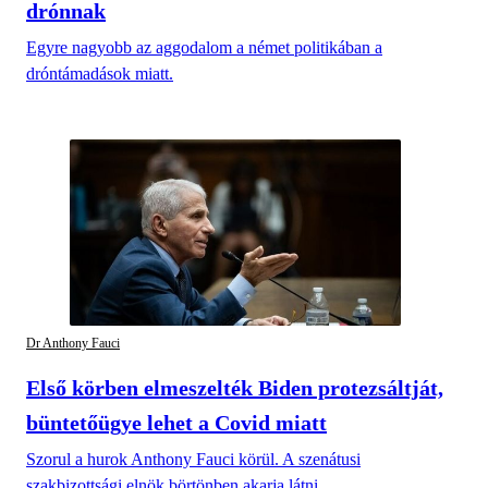
drónnak
Egyre nagyobb az aggodalom a német politikában a
dróntámadások miatt.
Dr Anthony Fauci
Első körben elmeszelték Biden protezsáltját,
büntetőügye lehet a Covid miatt
Szorul a hurok Anthony Fauci körül. A szenátusi
szakbizottsági elnök börtönben akarja látni