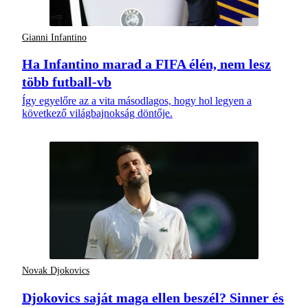
Gianni Infantino
Ha Infantino marad a FIFA élén, nem lesz
több futball-vb
Így egyelőre az a vita másodlagos, hogy hol legyen a
következő világbajnokság döntője.
Novak Djokovics
Djokovics saját maga ellen beszél? Sinner és