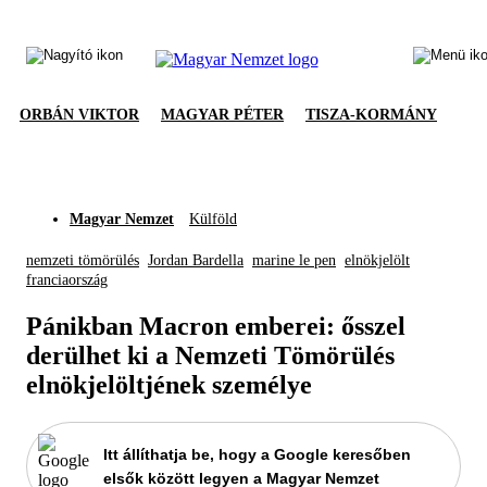
ORBÁN VIKTOR
MAGYAR PÉTER
TISZA-KORMÁNY
Magyar Nemzet
Külföld
nemzeti tömörülés
Jordan Bardella
marine le pen
elnökjelölt
franciaország
Pánikban Macron emberei: ősszel
derülhet ki a Nemzeti Tömörülés
elnökjelöltjének személye
Itt állíthatja be, hogy a Google keresőben
elsők között legyen a Magyar Nemzet