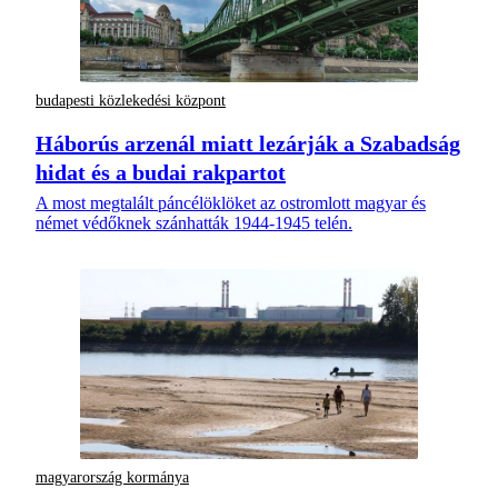
budapesti közlekedési központ
Háborús arzenál miatt lezárják a Szabadság
hidat és a budai rakpartot
A most megtalált páncélöklöket az ostromlott magyar és
német védőknek szánhatták 1944-1945 telén.
magyarország kormánya