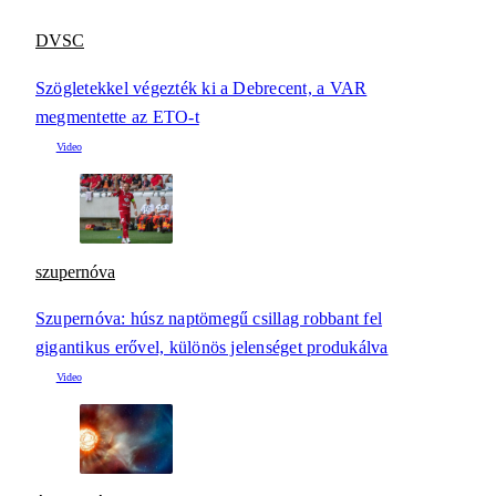
DVSC
Szögletekkel végezték ki a Debrecent, a VAR
megmentette az ETO-t
szupernóva
Szupernóva: húsz naptömegű csillag robbant fel
gigantikus erővel, különös jelenséget produkálva