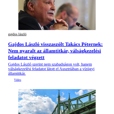
gajdos lászló
Gajdos László visszaszólt Takács Péternek:
Nem nyaralt az államtitkár, válságkezelési
feladatot végzett
Gajdos László szerint nem szabadságon volt, hanem
válságkezelési feladatot látott el Ausztriában a vízügyi
államtitkár.