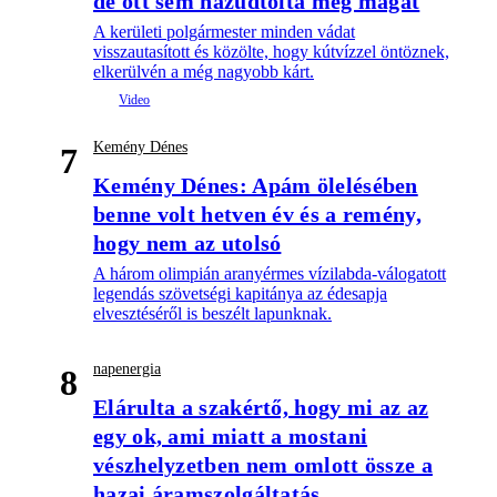
de ott sem hazudtolta meg magát
A kerületi polgármester minden vádat
visszautasított és közölte, hogy kútvízzel öntöznek,
elkerülvén a még nagyobb kárt.
Kemény Dénes
7
Kemény Dénes: Apám ölelésében
benne volt hetven év és a remény,
hogy nem az utolsó
A három olimpián aranyérmes vízilabda-válogatott
legendás szövetségi kapitánya az édesapja
elvesztéséről is beszélt lapunknak.
napenergia
8
Elárulta a szakértő, hogy mi az az
egy ok, ami miatt a mostani
vészhelyzetben nem omlott össze a
hazai áramszolgáltatás