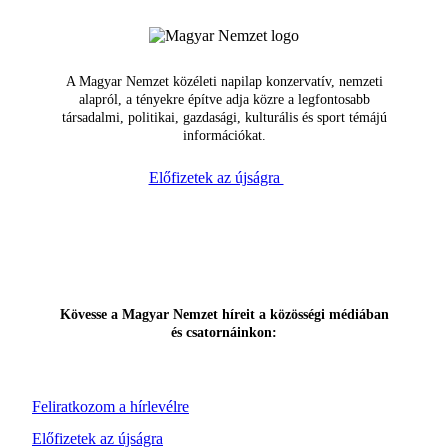
A Magyar Nemzet közéleti napilap konzervatív, nemzeti
alapról, a tényekre építve adja közre a legfontosabb
társadalmi, politikai, gazdasági, kulturális és sport témájú
információkat.
Előfizetek az újságra
Kövesse a Magyar Nemzet híreit a közösségi médiában
és csatornáinkon:
Feliratkozom a hírlevélre
Előfizetek az újságra