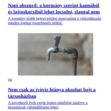
Napi abszurd: a kormány szerint kannából
és lajtoskocsiból lehet locsolni, slaggal nem
A kormány újabb bejegyzésben magyarázta a vízkorlátozást
minden logikai összefüggés nélkül.
víz
Nem csak az ivóvíz hiánya okozhat bajt a
társasházban
A következő évek egyik fontos minőségi ismérve a
társasházak válságállósága lehet.