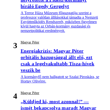
bíráló Egedy Gergelyt
A Terror Háza Múzeum főigazgatója szerint a
professzor valótlan állításokkal támadta a Nemzeti
Együttműködés Rendszerét, miközben figyelmen
kívül hagyta az Orbán-kormány gazdasági és
nemzetpolitikai eredményeit.
Magyar Péter
3
Energiakrízis: Magyar Péter
orbitális hazugsággal állt elő, ezt
csak a legelvakultabb Tisza-hívek
veszik be
A kormányfő nem hallgatott se Szalai Piroskára, se
Hortay Olivérre.
Magyar Péter
4
„Küldjed ki, most azonnal!” —
ismét bekapcsolva maradt Magyar