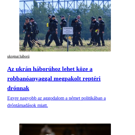
ukrajnai háború
Az ukrán háborúhoz lehet köze a
robbanóanyaggal megpakolt reptéri
drónnak
Egyre nagyobb az aggodalom a német politikában a
dróntámadások miatt.