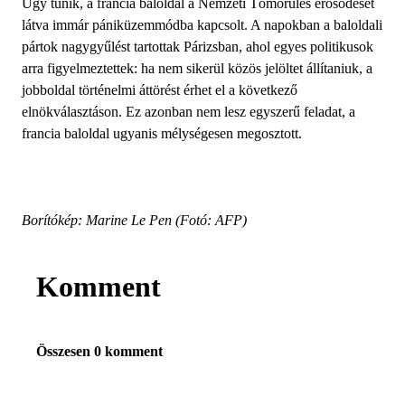
Úgy tűnik, a francia baloldal a Nemzeti Tömörülés erősödését
látva immár pániküzemmódba kapcsolt. A napokban a baloldali
pártok nagygyűlést tartottak Párizsban, ahol egyes politikusok
arra figyelmeztettek: ha nem sikerül közös jelöltet állítaniuk, a
jobboldal történelmi áttörést érhet el a következő
elnökválasztáson. Ez azonban nem lesz egyszerű feladat, a
francia baloldal ugyanis mélységesen megosztott.
Borítókép: Marine Le Pen (Fotó: AFP)
Komment
Összesen 0 komment