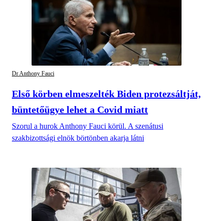
Dr Anthony Fauci
Első körben elmeszelték Biden protezsáltját,
büntetőügye lehet a Covid miatt
Szorul a hurok Anthony Fauci körül. A szenátusi
szakbizottsági elnök börtönben akarja látni