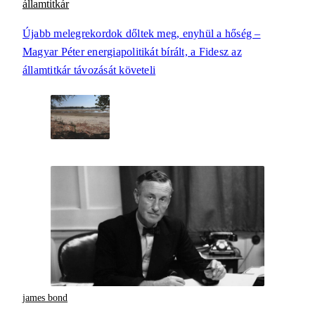
államtitkár
Újabb melegrekordok dőltek meg, enyhül a hőség –
Magyar Péter energiapolitikát bírált, a Fidesz az
államtitkár távozását követeli
james bond